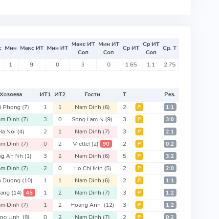
Макс ИТ
Мин ИТ
Ср ИТ
с
Мин
Макс ИТ
Мин ИТ
Ср ИТ
Ср. Т
Соп
Соп
Соп
1
9
0
3
0
1.65
1.1
2.75
Хозяева
ИТ
1
ИТ
2
Гости
Т
Рез.
i Phong
(7)
1
1
Nam Dinh
(6)
2
Р
1:1
am Dinh
(7)
3
0
Song Lam N
(9)
3
Р
3:0
Ha Noi
(4)
2
1
Nam Dinh
(7)
3
Р
2:1
am Dinh
(7)
0
2
Viettel
(2)
2
90
Р
0:2
ng An Nh
(1)
3
2
Nam Dinh
(6)
5
Р
3:2
am Dinh
(7)
2
0
Ho Chi Min
(5)
2
Р
2:0
h Duong
(10)
1
1
Nam Dinh
(6)
2
Р
1:1
Nang
(14)
1
2
Nam Dinh
(7)
3
45
Р
1:2
am Dinh
(7)
1
2
Hoang Anh
(12)
3
Р
1:2
ng Linh
(8)
0
2
Nam Dinh
(7)
2
Р
0:2