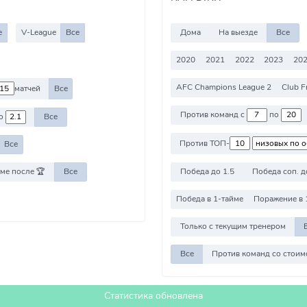
е
V-League
Все
Дома
На выезде
Все
2020
2021
2022
2023
202
AFC Champions League 2
Club F
матчей
Все
Против команд с
по
о
Все
Против ТОП-
Все
Победа до 1.5
Победа соп. д
ме после 🏆
Все
Победа в 1-тайме
Поражение в 
Только с текущим тренером
Все
Статистика обновлена