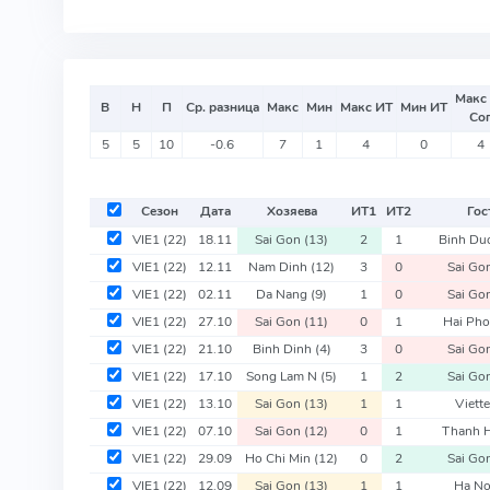
Макс
В
Н
П
Ср. разница
Макс
Мин
Макс ИТ
Мин ИТ
Со
5
5
10
-0.6
7
1
4
0
4
Сезон
Дата
Хозяева
ИТ
1
ИТ
2
Гос
VIE1
(22)
18.11
Sai Gon
(13)
2
1
Binh D
VIE1
(22)
12.11
Nam Dinh
(12)
3
0
Sai Go
VIE1
(22)
02.11
Da Nang
(9)
1
0
Sai Go
VIE1
(22)
27.10
Sai Gon
(11)
0
1
Hai Ph
VIE1
(22)
21.10
Binh Dinh
(4)
3
0
Sai Go
VIE1
(22)
17.10
Song Lam N
(5)
1
2
Sai Go
VIE1
(22)
13.10
Sai Gon
(13)
1
1
Viett
VIE1
(22)
07.10
Sai Gon
(12)
0
1
Thanh 
VIE1
(22)
29.09
Ho Chi Min
(12)
0
2
Sai Go
VIE1
(22)
12.09
Sai Gon
(13)
1
1
Ha N