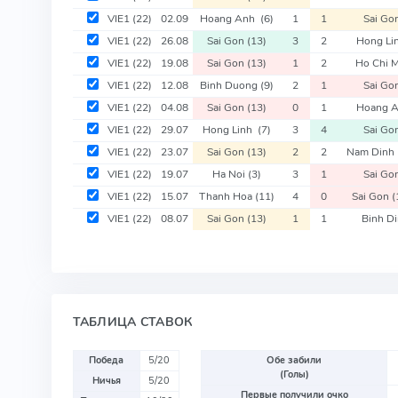
VIE1
(22)
02.09
Hoang Anh
(6)
1
1
Sai Go
VIE1
(22)
26.08
Sai Gon
(13)
3
2
Hong L
VIE1
(22)
19.08
Sai Gon
(13)
1
2
Ho Chi 
VIE1
(22)
12.08
Binh Duong
(9)
2
1
Sai Go
VIE1
(22)
04.08
Sai Gon
(13)
0
1
Hoang 
VIE1
(22)
29.07
Hong Linh
(7)
3
4
Sai Go
VIE1
(22)
23.07
Sai Gon
(13)
2
2
Nam Dinh
VIE1
(22)
19.07
Ha Noi
(3)
3
1
Sai Go
VIE1
(22)
15.07
Thanh Hoa
(11)
4
0
Sai Gon
(
VIE1
(22)
08.07
Sai Gon
(13)
1
1
Binh D
ТАБЛИЦА СТАВОК
Победа
5/20
Обе забили
(Голы)
Ничья
5/20
Первые получили очко