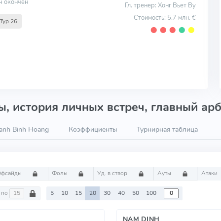
ч окончен
Гл. тренер: Хонг Вьет Ву
Стоимость: 5.7 млн. €
Тур 26
⬤
⬤
⬤
⬤
⬤
, история личных встреч, главный арб
anh Binh Hoang
Коэффициенты
Турнирная таблица
Офсайды
Фолы
Уд. в створ
Ауты
Атаки
по
5
10
15
20
30
40
50
100
NAM DINH