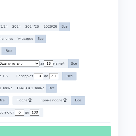
3/24
2024
2024/25
2025/26
Все
riendlies
V-League
Все
Все
за
матчей
Все
о 1.5
Победа от
до
Все
1-тайме
Ничья в 1-тайме
Все
Все
После 🏆
Кроме после 🏆
Все
Против команд со стоимостью от
до