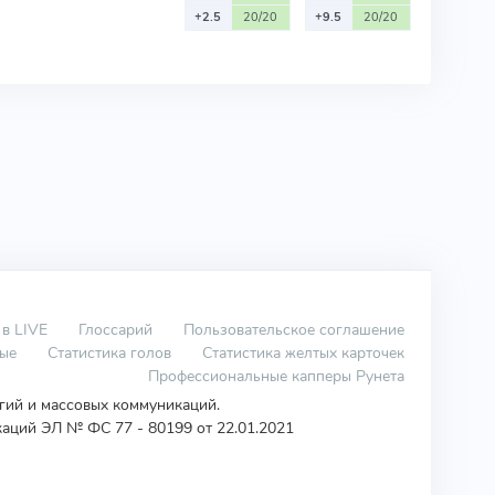
+2.5
20/20
+9.5
20/20
 в LIVE
Глоссарий
Пользовательское соглашение
вые
Статистика голов
Статистика желтых карточек
Профессиональные капперы Рунета
огий и массовых коммуникаций.
аций ЭЛ № ФС 77 - 80199 от 22.01.2021