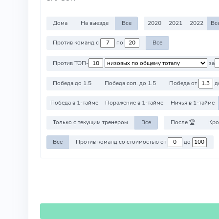
Дома
На выезде
Все
2020
2021
2022
Вс
Против команд с
по
Все
Против ТОП-
за
Победа до 1.5
Победа соп. до 1.5
Победа от
д
Победа в 1-тайме
Поражение в 1-тайме
Ничья в 1-тайме
Только с текущим тренером
Все
После 🏆
Кро
Все
Против команд со стоимостью от
до