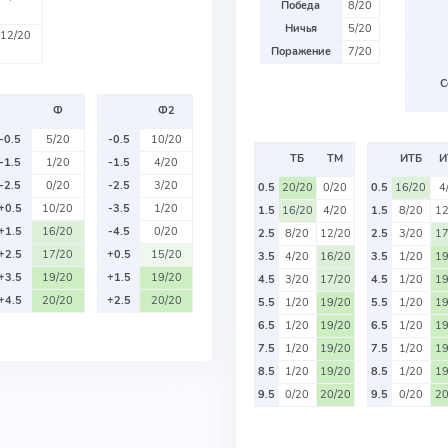
Победа
8/20
Ничья
5/20
12/20
Поражение
7/20
С
Ф
Ф2
-0.5
5/20
-0.5
10/20
ТБ
ТМ
ИТБ
И
-1.5
1/20
-1.5
4/20
-2.5
0/20
-2.5
3/20
0.5
20/20
0/20
0.5
16/20
4
+0.5
10/20
-3.5
1/20
1.5
16/20
4/20
1.5
8/20
12
+1.5
16/20
-4.5
0/20
2.5
8/20
12/20
2.5
3/20
17
+2.5
17/20
+0.5
15/20
3.5
4/20
16/20
3.5
1/20
19
+3.5
19/20
+1.5
19/20
4.5
3/20
17/20
4.5
1/20
19
+4.5
20/20
+2.5
20/20
5.5
1/20
19/20
5.5
1/20
19
6.5
1/20
19/20
6.5
1/20
19
7.5
1/20
19/20
7.5
1/20
19
8.5
1/20
19/20
8.5
1/20
19
9.5
0/20
20/20
9.5
0/20
20