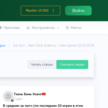
Войти
Фрибет 15 000
Прогнозы
Инструменты
Матчи
ague
Sai Gon - Nam Dinh (Сайгон - Нам Динх) 22.10.2019
Читать статью
Смотреть видео
Тхань Бинь Хоанг
Судья
⬤
В среднем за матч (по последним 10 играм в этом