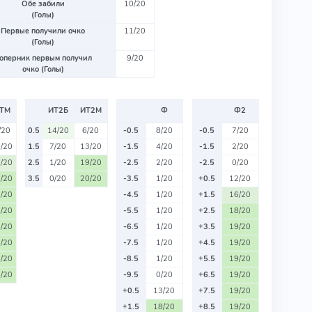
Обе забили
10/20
(Голы)
Первые получили очко
11/20
(Голы)
оперник первым получил
9/20
очко (Голы)
ТМ
ИТ2Б
ИТ2М
Ф
Ф2
/20
0.5
14/20
6/20
-0.5
8/20
-0.5
7/20
/20
1.5
7/20
13/20
-1.5
4/20
-1.5
2/20
/20
2.5
1/20
19/20
-2.5
2/20
-2.5
0/20
/20
3.5
0/20
20/20
-3.5
1/20
+0.5
12/20
/20
-4.5
1/20
+1.5
16/20
/20
-5.5
1/20
+2.5
18/20
/20
-6.5
1/20
+3.5
19/20
/20
-7.5
1/20
+4.5
19/20
/20
-8.5
1/20
+5.5
19/20
/20
-9.5
0/20
+6.5
19/20
+0.5
13/20
+7.5
19/20
+1.5
18/20
+8.5
19/20