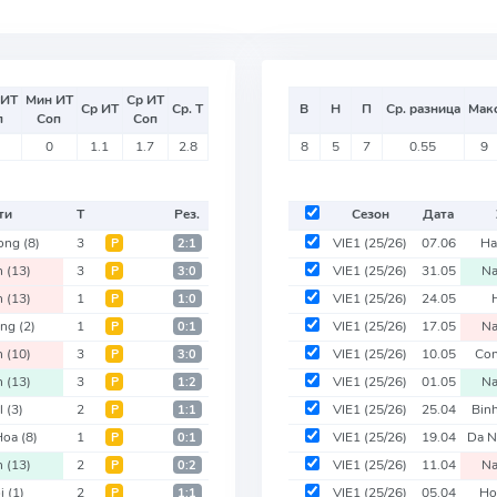
 ИТ
Мин ИТ
Ср ИТ
Ср ИТ
Ср. Т
В
Н
П
Ср. разница
Мак
п
Соп
Соп
0
1.1
1.7
2.8
8
5
7
0.55
9
ти
Т
Рез.
Сезон
Дата
uong
(8)
3
VIE1
(25/26)
07.06
Ha
Р
2:1
n
(13)
3
VIE1
(25/26)
31.05
N
Р
3:0
n
(13)
1
VIE1
(25/26)
24.05
Р
1:0
ong
(2)
1
VIE1
(25/26)
17.05
N
Р
0:1
n
(10)
3
VIE1
(25/26)
10.05
Co
Р
3:0
n
(13)
3
VIE1
(25/26)
01.05
N
Р
1:2
el
(3)
2
VIE1
(25/26)
25.04
Bin
Р
1:1
Hoa
(8)
1
VIE1
(25/26)
19.04
Da 
Р
0:1
n
(13)
2
VIE1
(25/26)
11.04
N
Р
0:2
oi
(1)
2
VIE1
(25/26)
05.04
Ho
Р
1:1