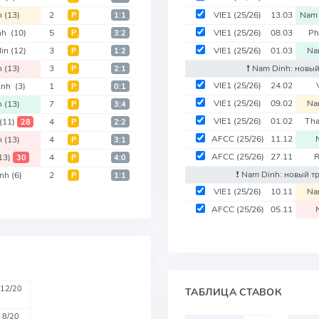
n
(13)
2
VIE1
(25/26)
13.03
Nam
Р
1:1
inh
(10)
5
VIE1
(25/26)
08.03
Ph
Р
3:2
Min
(12)
3
VIE1
(25/26)
01.03
Na
Р
1:2
n
(13)
3
❗️ Nam Dinh: новы
Р
2:1
VIE1
(25/26)
24.02
Anh
(3)
1
Р
0:1
VIE1
(25/26)
09.02
Na
n
(13)
7
Р
3:4
VIE1
(25/26)
01.02
Th
(11)
4
28
Р
2:2
AFCC
(25/26)
11.12
n
(13)
4
Р
3:1
AFCC
(25/26)
27.11
R
13)
4
30
Р
4:0
❗️ Nam Dinh: новый т
inh
(6)
2
Р
1:1
VIE1
(25/26)
10.11
Na
AFCC
(25/26)
05.11
12/20
ТАБЛИЦА СТАВОК
8/20