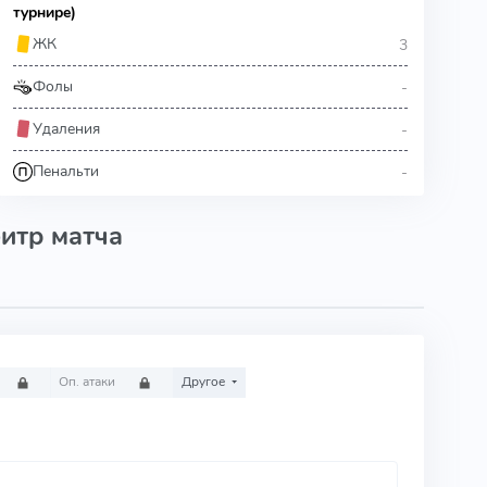
турнире)
3
ЖК
-
Фолы
-
Удаления
-
Пенальти
итр матча
Оп. атаки
Другое