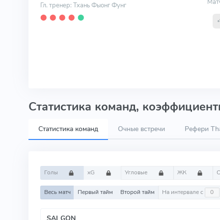
Мат
Гл. тренер: Тхань Фыонг Фунг
⬤
⬤
⬤
⬤
⬤
Статистика команд, коэффициенты
Статистика команд
Очные встречи
Рефери Th
Голы
xG
Угловые
ЖК
Весь матч
Первый тайм
Второй тайм
На интервале с
SAI GON