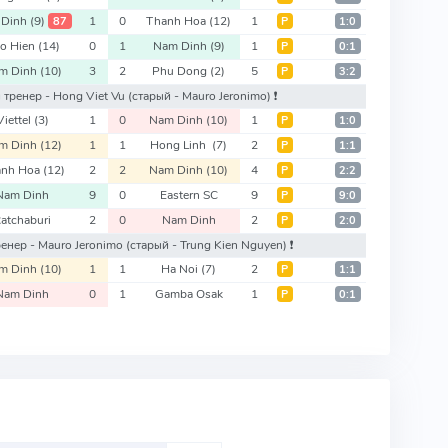
 Dinh
(9)
1
0
Thanh Hoa
(12)
1
87
Р
1:0
o Hien
(14)
0
1
Nam Dinh
(9)
1
Р
0:1
m Dinh
(10)
3
2
Phu Dong
(2)
5
Р
3:2
й тренер - Hong Viet Vu
(старый - Mauro Jeronimo)
❗️
Viettel
(3)
1
0
Nam Dinh
(10)
1
Р
1:0
m Dinh
(12)
1
1
Hong Linh
(7)
2
Р
1:1
anh Hoa
(12)
2
2
Nam Dinh
(10)
4
Р
2:2
Nam Dinh
9
0
Eastern SC
9
Р
9:0
atchaburi
2
0
Nam Dinh
2
Р
2:0
ренер - Mauro Jeronimo
(старый - Trung Kien Nguyen)
❗️
m Dinh
(10)
1
1
Ha Noi
(7)
2
Р
1:1
Nam Dinh
0
1
Gamba Osak
1
Р
0:1