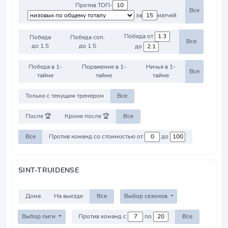
Против ТОП-
Все
за
матчей
Победа от
Победа
Победа соп.
Все
до 1.5
до 1.5
до
Победа в 1-
Поражение в 1-
Ничья в 1-
Все
тайме
тайме
тайме
Только с текущим тренером
Все
После 🏆
Кроме после 🏆
Все
Все
Против команд со стоимостью от
до
SINT-TRUIDENSE
Дома
На выезде
Все
Выбор сезонов
Выбор лиги
Против команд с
по
Все