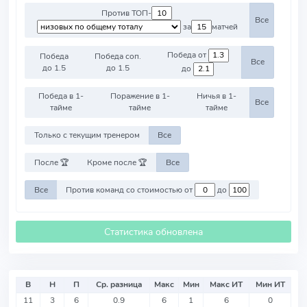
Против ТОП-
Все
за
матчей
Победа от
Победа
Победа соп.
Все
до 1.5
до 1.5
до
Победа в 1-
Поражение в 1-
Ничья в 1-
Все
тайме
тайме
тайме
Только с текущим тренером
Все
После 🏆
Кроме после 🏆
Все
Все
Против команд со стоимостью от
до
Статистика обновлена
В
Н
П
Ср. разница
Макс
Мин
Макс ИТ
Мин ИТ
11
3
6
0.9
6
1
6
0