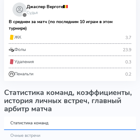
Джаспер Верготе
Судья
⬤
В среднем за матч (по последним 10 играм в этом
турнире)
3.7
ЖК
23.9
Фолы
0.3
Удаления
0.2
Пенальти
Статистика команд, коэффициенты,
история личных встреч, главный
арбитр матча
Статистика команд
Очные встречи