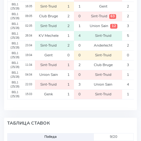
BEL1
Sint-Truid
1
1
Gent
2
16.05
(25/26)
BEL1
Club Bruge
2
0
Sint-Truid
2
63
09.05
(25/26)
BEL1
Sint-Truid
2
1
Union Sain
3
12
02.05
(25/26)
BEL1
KV Mechele
1
4
Sint-Truid
5
26.04
(25/26)
BEL1
Sint-Truid
2
0
Anderlecht
2
23.04
(25/26)
BEL1
Gent
0
0
Sint-Truid
0
19.04
(25/26)
BEL1
Sint-Truid
1
2
Club Bruge
3
11.04
(25/26)
BEL1
Union Sain
1
0
Sint-Truid
1
04.04
(25/26)
BEL1
Sint-Truid
1
3
Union Sain
4
22.03
(25/26)
BEL1
Genk
1
0
Sint-Truid
1
15.03
(25/26)
ТАБЛИЦА СТАВОК
Победа
9/20