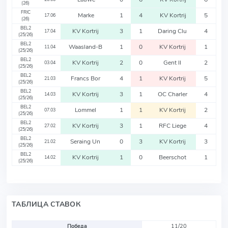
(26)
FRIC
Marke
1
4
KV Kortrij
5
17.06
(26)
BEL2
KV Kortrij
3
1
Daring Clu
4
17.04
(25/26)
BEL2
Waasland-B
1
0
KV Kortrij
1
11.04
(25/26)
BEL2
KV Kortrij
2
0
Gent II
2
03.04
(25/26)
BEL2
Francs Bor
4
1
KV Kortrij
5
21.03
(25/26)
BEL2
KV Kortrij
3
1
OC Charler
4
14.03
(25/26)
BEL2
Lommel
1
1
KV Kortrij
2
07.03
(25/26)
BEL2
KV Kortrij
3
1
RFC Liege
4
27.02
(25/26)
BEL2
Seraing Un
0
3
KV Kortrij
3
21.02
(25/26)
BEL2
KV Kortrij
1
0
Beerschot
1
14.02
(25/26)
ТАБЛИЦА СТАВОК
Победа
11/20