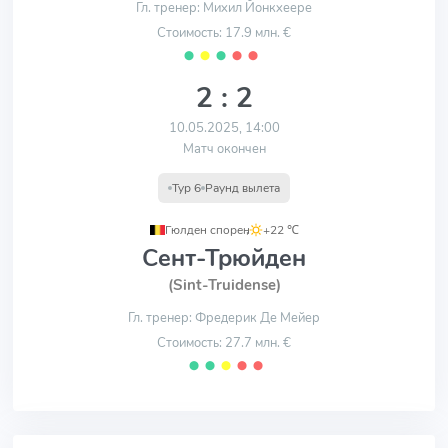
Гл. тренер: Михил Йонкхеере
Стоимость: 17.9 млн. €
⬤
⬤
⬤
⬤
⬤
2 : 2
10.05.2025, 14:00
Матч окончен
Тур 6
Раунд вылета
Гюлден спорен
,
+22 ℃
Сент-Трюйден
(Sint-Truidense)
Гл. тренер: Фредерик Де Мейер
Стоимость: 27.7 млн. €
⬤
⬤
⬤
⬤
⬤