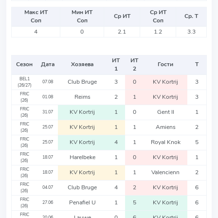
Макс ИТ
Мин ИТ
Ср ИТ
Ср ИТ
Ср. Т
Соп
Соп
Соп
4
0
2.1
1.2
3.3
ИТ
ИТ
Сезон
Дата
Хозяева
Гости
Т
1
2
BEL1
Club Bruge
3
0
KV Kortrij
3
07.08
(26/27)
FRIC
Reims
2
1
KV Kortrij
3
01.08
(26)
FRIC
KV Kortrij
1
0
Gent II
1
31.07
(26)
FRIC
KV Kortrij
1
1
Amiens
2
25.07
(26)
FRIC
KV Kortrij
4
1
Royal Knok
5
25.07
(26)
FRIC
Harelbeke
1
0
KV Kortrij
1
18.07
(26)
FRIC
KV Kortrij
1
1
Valencienn
2
18.07
(26)
FRIC
Club Bruge
4
2
KV Kortrij
6
04.07
(26)
FRIC
Penafiel U
1
5
KV Kortrij
6
27.06
(26)
FRIC
Lauwe
0
6
KV Kortrij
6
20.06