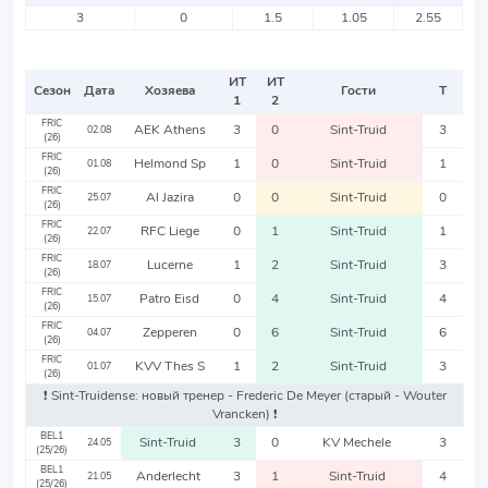
3
0
1.5
1.05
2.55
ИТ
ИТ
Сезон
Дата
Хозяева
Гости
Т
1
2
FRIC
AEK Athens
3
0
Sint-Truid
3
02.08
(26)
FRIC
Helmond Sp
1
0
Sint-Truid
1
01.08
(26)
FRIC
Al Jazira
0
0
Sint-Truid
0
25.07
(26)
FRIC
RFC Liege
0
1
Sint-Truid
1
22.07
(26)
FRIC
Lucerne
1
2
Sint-Truid
3
18.07
(26)
FRIC
Patro Eisd
0
4
Sint-Truid
4
15.07
(26)
FRIC
Zepperen
0
6
Sint-Truid
6
04.07
(26)
FRIC
KVV Thes S
1
2
Sint-Truid
3
01.07
(26)
❗️ Sint-Truidense: новый тренер - Frederic De Meyer
(старый - Wouter
Vrancken)
❗️
BEL1
Sint-Truid
3
0
KV Mechele
3
24.05
(25/26)
BEL1
Anderlecht
3
1
Sint-Truid
4
21.05
(25/26)