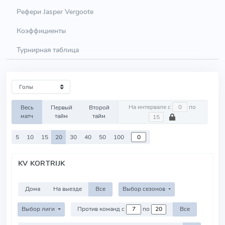
Рефери Jasper Vergoote
Коэффициенты
Турнирная таблица
На интервале с
по
Весь
Первый
Второй
матч
тайм
тайм
5
10
15
20
30
40
50
100
KV KORTRIJK
Дома
На выезде
Все
Выбор сезонов
Выбор лиги
Против команд с
по
Все