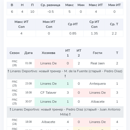
В
Н
П
Ср. разница
Макс
Мин
Макс ИТ
Мин ИТ
6
4
10
-0.5
5
0
4
0
Макс ИТ
Мин ИТ
Ср ИТ
Ср ИТ
Ср. Т
Соп
Соп
Соп
4
0
0.85
1.35
2.2
ИТ
ИТ
Сезон
Дата
Хозяева
Гости
Т
1
2
FRIC
Linares De
0
2
Real Jaen
2
01.08
(26)
❗️ Linares Deportivo: новый тренер - M. de la Fuente
(старый - Pedro Diaz)
❗️
FRIC
Linares De
1
0
Antequera
1
23.08
(25)
FRIC
CF Talaver
3
0
Linares De
3
16.08
(25)
FRIC
Linares De
1
0
Albacete
1
30.07
(25)
❗️ Linares Deportivo: новый тренер - Pedro Diaz
(старый - Juan Antonio
Milla)
❗️
FRIC
Albacete
4
0
Linares De
4
18.08
(24)
FRIC