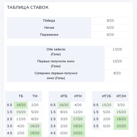
ТАБЛИЦА СТАВОК
Победа
9/20
Ничья
5/20
Поражение
6/20
Обе забили
13/20
(Голы)
Первые получили очко
10/20
(Голы)
Соперник первым получил
8/20
очко (Голы)
ТБ
ТМ
ИТБ
ИТМ
ИТ2Б
ИТ2М
0.5
18/20
2/20
0.5
16/20
4/20
0.5
15/20
5/20
1.5
15/20
5/20
1.5
8/20
12/20
1.5
5/20
15/20
2.5
12/20
8/20
2.5
3/20
17/20
2.5
2/20
18/20
3.5
4/20
16/20
3.5
2/20
18/20
3.5
0/20
20/20
4.5
2/20
18/20
4.5
0/20
20/20