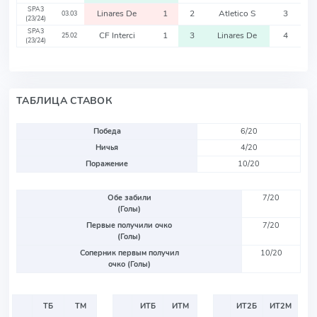
SPA3
Linares De
1
2
Atletico S
3
03.03
(23/24)
SPA3
CF Interci
1
3
Linares De
4
25.02
(23/24)
ТАБЛИЦА СТАВОК
Победа
6/20
Ничья
4/20
Поражение
10/20
Обе забили
7/20
(Голы)
Первые получили очко
7/20
(Голы)
Соперник первым получил
10/20
очко (Голы)
ТБ
ТМ
ИТБ
ИТМ
ИТ2Б
ИТ2М