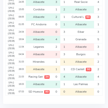
SPA2
Albacete
3
1
Real Socie
4
24.05
(25/26)
SPA2
Cordoba
1
2
Albacete
3
15.05
(25/26)
SPA2
Albacete
2
1
Cultural L
3
90
09.05
(25/26)
SPA2
FC Andorra
0
1
Albacete
1
01.05
(25/26)
SPA2
Albacete
0
3
Eibar
3
24.04
(25/26)
SPA2
Albacete
4
1
Granada
5
19.04
(25/26)
SPA2
Leganes
2
1
Albacete
3
11.04
(25/26)
SPA2
Albacete
2
3
Burgos
5
04.04
(25/26)
SPA2
Mirandes
1
1
Albacete
2
31.03
(25/26)
SPA2
Albacete
1
1
CD Castell
2
90
28.03
(25/26)
SPA2
Racing San
0
4
Albacete
4
34
21.03
(25/26)
SPA2
Albacete
2
1
Las Palmas
3
16.03
(25/26)
SPA2
SD Huesca
0
0
Albacete
0
90
07.03
(25/26)