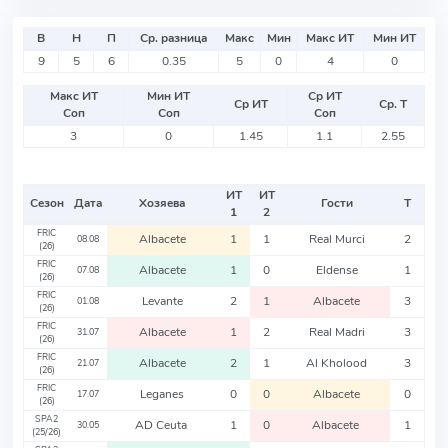
В
Н
П
Ср. разница
Макс
Мин
Макс ИТ
Мин ИТ
9
5
6
0.35
5
0
4
0
Макс ИТ
Мин ИТ
Ср ИТ
Ср ИТ
Ср. Т
Соп
Соп
Соп
3
0
1.45
1.1
2.55
ИТ
ИТ
Сезон
Дата
Хозяева
Гости
Т
1
2
FRIC
Albacete
1
1
Real Murci
2
08.08
(26)
FRIC
Albacete
1
0
Eldense
1
07.08
(26)
FRIC
Levante
2
1
Albacete
3
01.08
(26)
FRIC
Albacete
1
2
Real Madri
3
31.07
(26)
FRIC
Albacete
2
1
Al Kholood
3
21.07
(26)
FRIC
Leganes
0
0
Albacete
0
17.07
(26)
SPA2
AD Ceuta
1
0
Albacete
1
30.05
(25/26)