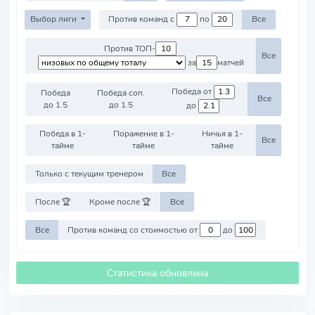
Выбор лиги
Против команд с
по
Все
Против ТОП-
Все
за
матчей
Победа от
Победа
Победа соп.
Все
до 1.5
до 1.5
до
Победа в 1-
Поражение в 1-
Ничья в 1-
Все
тайме
тайме
тайме
Только с текущим тренером
Все
После 🏆
Кроме после 🏆
Все
Все
Против команд со стоимостью от
до
Статистика обновлена