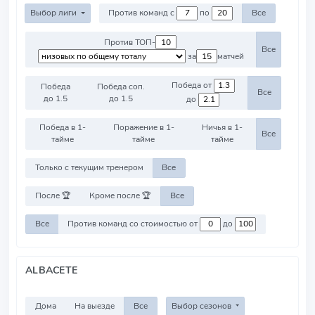
Выбор лиги
Против команд с
по
Все
Против ТОП-
Все
за
матчей
Победа от
Победа
Победа соп.
Все
до 1.5
до 1.5
до
Победа в 1-
Поражение в 1-
Ничья в 1-
Все
тайме
тайме
тайме
Только с текущим тренером
Все
После 🏆
Кроме после 🏆
Все
Все
Против команд со стоимостью от
до
ALBACETE
Дома
На выезде
Все
Выбор сезонов