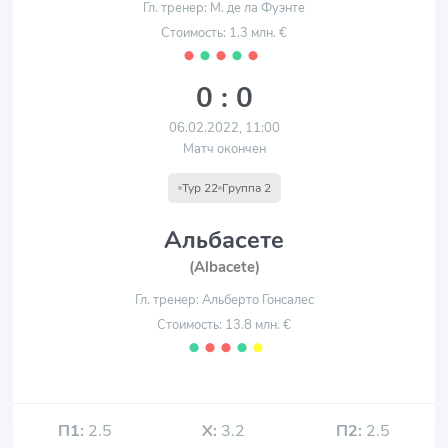
Гл. тренер: М. де ла Фуэнте
Стоимость: 1.3 млн. €
⬤
⬤
⬤
⬤
⬤
0 : 0
06.02.2022, 11:00
Матч окончен
Тур 22
Группа 2
Альбасете
(Albacete)
Гл. тренер: Альберто Гонсалес
Стоимость: 13.8 млн. €
⬤
⬤
⬤
⬤
⬤
П1:
2.5
Х:
3.2
П2:
2.5