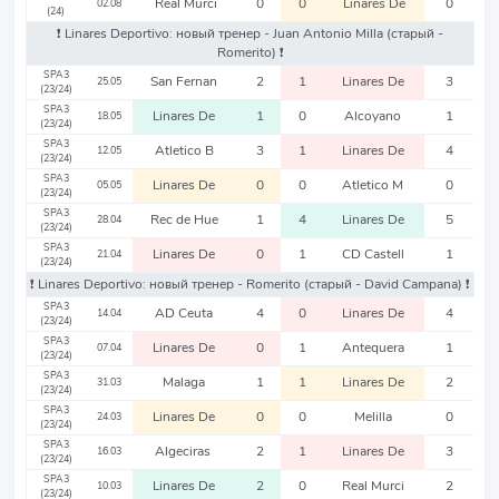
Real Murci
0
0
Linares De
0
02.08
(24)
❗️ Linares Deportivo: новый тренер - Juan Antonio Milla
(старый -
Romerito)
❗️
SPA3
San Fernan
2
1
Linares De
3
25.05
(23/24)
SPA3
Linares De
1
0
Alcoyano
1
18.05
(23/24)
SPA3
Atletico B
3
1
Linares De
4
12.05
(23/24)
SPA3
Linares De
0
0
Atletico M
0
05.05
(23/24)
SPA3
Rec de Hue
1
4
Linares De
5
28.04
(23/24)
SPA3
Linares De
0
1
CD Castell
1
21.04
(23/24)
❗️ Linares Deportivo: новый тренер - Romerito
(старый - David Campana)
❗️
SPA3
AD Ceuta
4
0
Linares De
4
14.04
(23/24)
SPA3
Linares De
0
1
Antequera
1
07.04
(23/24)
SPA3
Malaga
1
1
Linares De
2
31.03
(23/24)
SPA3
Linares De
0
0
Melilla
0
24.03
(23/24)
SPA3
Algeciras
2
1
Linares De
3
16.03
(23/24)
SPA3
Linares De
2
0
Real Murci
2
10.03
(23/24)