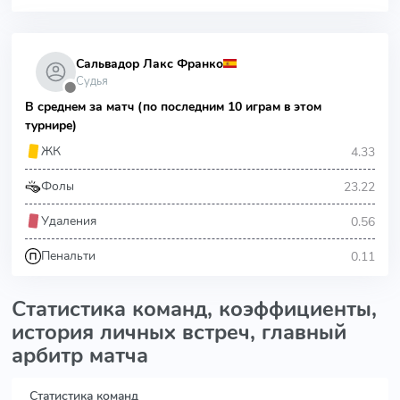
Сальвадор Лакс Франко
Судья
⬤
В среднем за матч (по последним 10 играм в этом
турнире)
4.33
ЖК
23.22
Фолы
0.56
Удаления
0.11
Пенальти
Статистика команд, коэффициенты,
история личных встреч, главный
арбитр матча
Статистика команд