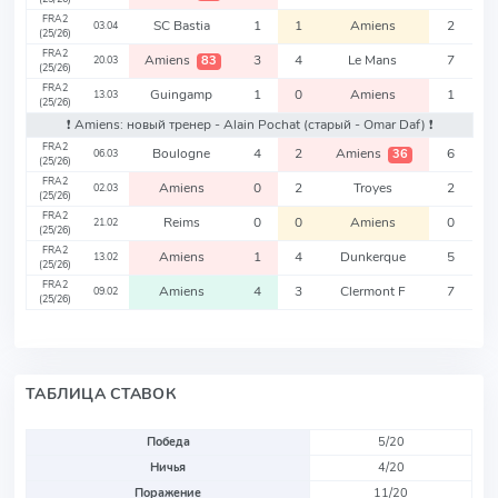
FRA2
SC Bastia
1
1
Amiens
2
03.04
(25/26)
FRA2
Amiens
3
4
Le Mans
7
83
20.03
(25/26)
FRA2
Guingamp
1
0
Amiens
1
13.03
(25/26)
❗️ Amiens: новый тренер - Alain Pochat
(старый - Omar Daf)
❗️
FRA2
Boulogne
4
2
Amiens
6
36
06.03
(25/26)
FRA2
Amiens
0
2
Troyes
2
02.03
(25/26)
FRA2
Reims
0
0
Amiens
0
21.02
(25/26)
FRA2
Amiens
1
4
Dunkerque
5
13.02
(25/26)
FRA2
Amiens
4
3
Clermont F
7
09.02
(25/26)
ТАБЛИЦА СТАВОК
Победа
5/20
Ничья
4/20
Поражение
11/20