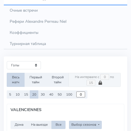
Очные встречи
Рефери Alexandre Perreau Niel
Коэффициенты
Турнирная таблица
На интервале с
по
Весь
Первый
Второй
матч
тайм
тайм
5
10
15
20
30
40
50
100
VALENCIENNES
Дома
На выезде
Все
Выбор сезонов