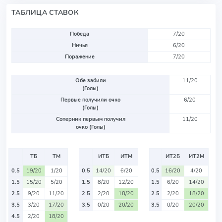
ТАБЛИЦА СТАВОК
Победа
7/20
Ничья
6/20
Поражение
7/20
Обе забили
11/20
(Голы)
Первые получили очко
6/20
(Голы)
Соперник первым получил
11/20
очко (Голы)
ТБ
ТМ
ИТБ
ИТМ
ИТ2Б
ИТ2М
0.5
19/20
1/20
0.5
14/20
6/20
0.5
16/20
4/20
1.5
15/20
5/20
1.5
8/20
12/20
1.5
6/20
14/20
2.5
9/20
11/20
2.5
2/20
18/20
2.5
2/20
18/20
3.5
3/20
17/20
3.5
0/20
20/20
3.5
0/20
20/20
4.5
2/20
18/20