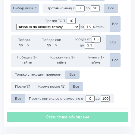
Выбор лиги
Против команд с
по
Все
Против ТОП-
Все
за
матчей
Победа от
Победа
Победа соп.
Все
до 1.5
до 1.5
до
Победа в 1-
Поражение в 1-
Ничья в 1-
Все
тайме
тайме
тайме
Только с текущим тренером
Все
После 🏆
Кроме после 🏆
Все
Все
Против команд со стоимостью от
до
Статистика обновлена