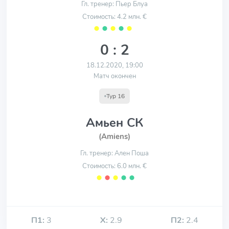
Гл. тренер: Пьер Блуа
Стоимость: 4.2 млн. €
⬤
⬤
⬤
⬤
⬤
0 : 2
18.12.2020, 19:00
Матч окончен
Тур 16
Амьен СК
(Amiens)
Гл. тренер: Ален Поша
Стоимость: 6.0 млн. €
⬤
⬤
⬤
⬤
⬤
П1:
3
Х:
2.9
П2:
2.4