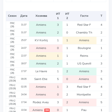
ИТ
ИТ
Сезон
Дата
Хозяева
Гости
Т
1
2
FRIC
Amiens
3
1
Red Star F
4
31.07
(26)
FRIC
Amiens
2
0
Chambly Th
2
31.07
(26)
FRIC
KV Kortrij
1
1
Amiens
2
25.07
(26)
FRIC
Amiens
0
1
Boulogne
1
24.07
(26)
FRIC
Amiens
1
1
Reims
2
22.07
(26)
FRIC
Amiens
2
1
US Quevill
3
18.07
(26)
FRIC
Le Havre
1
2
Amiens
3
17.07
(26)
FRA2
Saint-Etie
5
0
Amiens
5
09.05
(25/26)
FRA2
Amiens
1
3
Red Star F
4
02.05
(25/26)
FRA2
Amiens
0
2
Montpellie
2
24.04
(25/26)
FRA2
Rodez Avey
3
2
Amiens
5
17.04
(25/26)
FRA2
Amiens
0
1
Pau
1
34
10.04
(25/26)