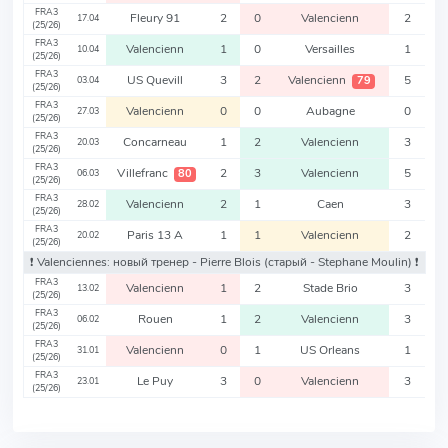
FRA3
Fleury 91
2
0
Valencienn
2
17.04
(25/26)
FRA3
Valencienn
1
0
Versailles
1
10.04
(25/26)
FRA3
US Quevill
3
2
Valencienn
5
79
03.04
(25/26)
FRA3
Valencienn
0
0
Aubagne
0
27.03
(25/26)
FRA3
Concarneau
1
2
Valencienn
3
20.03
(25/26)
FRA3
Villefranc
2
3
Valencienn
5
80
06.03
(25/26)
FRA3
Valencienn
2
1
Caen
3
28.02
(25/26)
FRA3
Paris 13 A
1
1
Valencienn
2
20.02
(25/26)
❗️ Valenciennes: новый тренер - Pierre Blois
(старый - Stephane Moulin)
❗️
FRA3
Valencienn
1
2
Stade Brio
3
13.02
(25/26)
FRA3
Rouen
1
2
Valencienn
3
06.02
(25/26)
FRA3
Valencienn
0
1
US Orleans
1
31.01
(25/26)
FRA3
Le Puy
3
0
Valencienn
3
23.01
(25/26)