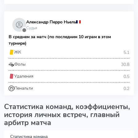
Александр Перро Ньель
Судья
⬤
В среднем за матч (по последним 10 играм в этом
турнире)
5.1
ЖК
30.8
Фолы
0.5
Удаления
0.2
Пенальти
Статистика команд, коэффициенты,
история личных встреч, главный
арбитр матча
Статистика команд