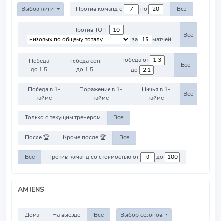
Выбор лиги
Против команд с
по
Все
Против ТОП-
Все
за
матчей
Победа от
Победа
Победа соп.
Все
до 1.5
до 1.5
до
Победа в 1-
Поражение в 1-
Ничья в 1-
Все
тайме
тайме
тайме
Только с текущим тренером
Все
После 🏆
Кроме после 🏆
Все
Все
Против команд со стоимостью от
до
AMIENS
Дома
На выезде
Все
Выбор сезонов