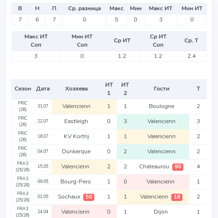
В
Н
П
Ср. разница
Макс
Мин
Макс ИТ
Мин ИТ
7
6
7
0
5
0
3
0
Макс ИТ
Мин ИТ
Ср ИТ
Ср ИТ
Ср. Т
Соп
Соп
Соп
3
0
1.2
1.2
2.4
ИТ
ИТ
Сезон
Дата
Хозяева
Гости
Т
1
2
FRIC
Valencienn
1
1
Boulogne
2
31.07
(26)
FRIC
Eastleigh
0
3
Valencienn
3
22.07
(26)
FRIC
KV Kortrij
1
1
Valencienn
2
18.07
(26)
FRIC
Dunkerque
0
2
Valencienn
2
04.07
(26)
FRA3
Valencienn
2
2
Chateaurou
4
90
15.05
(25/26)
FRA3
Bourg-Pero
1
0
Valencienn
1
09.05
(25/26)
FRA3
Sochaux
1
1
Valencienn
2
50
18
02.05
(25/26)
FRA3
Valencienn
0
1
Dijon
1
24.04
(25/26)