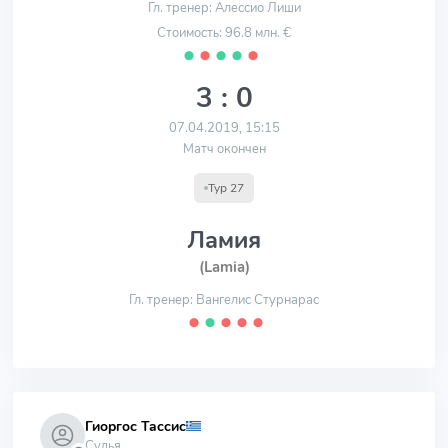
Гл. тренер: Алессио Лиши
Стоимость: 96.8 млн. €
⬤
⬤
⬤
⬤
⬤
3 : 0
07.04.2019, 15:15
Матч окончен
Тур 27
Ламия
(Lamia)
Гл. тренер: Вангелис Стурнарас
⬤
⬤
⬤
⬤
⬤
Гиоргос Тассис
Судья