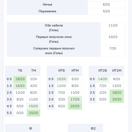
Ничья
6/20
Поражение
5/20
Обе забили
11/20
(Голы)
Первые получили очко
10/20
(Голы)
Соперник первым получил
7/20
очко (Голы)
ТБ
ТМ
ИТБ
ИТМ
ИТ2Б
ИТ2М
0.5
18/20
2/20
0.5
15/20
5/20
0.5
14/20
6/20
1.5
16/20
4/20
1.5
12/20
8/20
1.5
7/20
13/20
2.5
12/20
8/20
2.5
7/20
13/20
2.5
2/20
18/20
3.5
9/20
11/20
3.5
3/20
17/20
3.5
0/20
20/20
4.5
5/20
15/20
4.5
0/20
20/20
5.5
0/20
20/20
Ф
Ф2