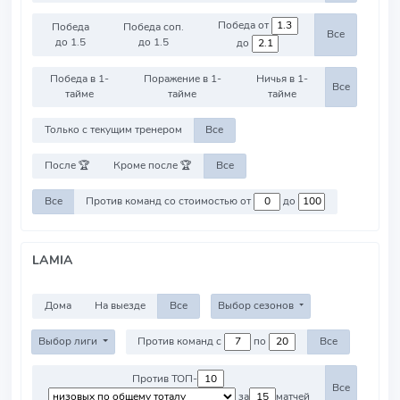
Победа от
Победа
Победа соп.
Все
до 1.5
до 1.5
до
Победа в 1-
Поражение в 1-
Ничья в 1-
Все
тайме
тайме
тайме
Только с текущим тренером
Все
После 🏆
Кроме после 🏆
Все
Все
Против команд со стоимостью от
до
LAMIA
Дома
На выезде
Все
Выбор сезонов
Выбор лиги
Против команд с
по
Все
Против ТОП-
Все
за
матчей