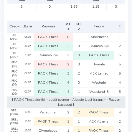
3
0
1.85
1.15
3
ИТ
ИТ
Сезон
Дата
Хозяева
Гости
Т
1
2
UEL
PAOK Thess
0
1
Anderlecht
1
06.08
(26/27)
UEL
PAOK Thess
2
0
Dynamo Kyi
2
30.07
(26/27)
UEL
Dynamo Kyi
2
3
PAOK Thess
5
23.07
(26/27)
FRIC
PAOK Thess
2
3
Twente
5
11.07
(26)
FRIC
PAOK Thess
3
2
AEK Larnac
5
07.07
(26)
FRIC
PAOK Thess
4
0
Westerlo
4
04.07
(26)
FRIC
PAOK Thess
4
1
Waasland-B
5
01.07
(26)
❗️ PAOK Thessaloniki: новый тренер - Alessio Lisci
(старый - Razvan
Lucescu)
❗️
GRE1
Panathinai
2
2
PAOK Thess
4
17.05
(25/26)
GRE1
PAOK Thess
1
1
AEK Athens
2
13.05
(25/26)
GRE1
Olympiacos
1
1
PAOK Thess
2
10.05