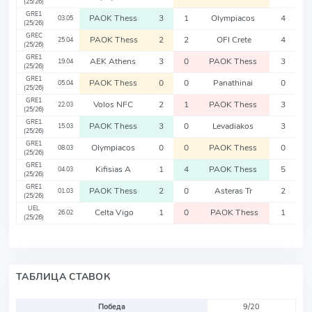
(25/26)
GRE1
PAOK Thess
3
1
Olympiacos
4
03.05
(25/26)
GREC
PAOK Thess
2
2
OFI Crete
4
25.04
(25/26)
GRE1
AEK Athens
3
0
PAOK Thess
3
19.04
(25/26)
GRE1
PAOK Thess
0
0
Panathinai
0
05.04
(25/26)
GRE1
Volos NFC
2
1
PAOK Thess
3
22.03
(25/26)
GRE1
PAOK Thess
3
0
Levadiakos
3
15.03
(25/26)
GRE1
Olympiacos
0
0
PAOK Thess
0
08.03
(25/26)
GRE1
Kifisias A
1
4
PAOK Thess
5
04.03
(25/26)
GRE1
PAOK Thess
2
0
Asteras Tr
2
01.03
(25/26)
UEL
Celta Vigo
1
0
PAOK Thess
1
26.02
(25/26)
ТАБЛИЦА СТАВОК
Победа
9/20