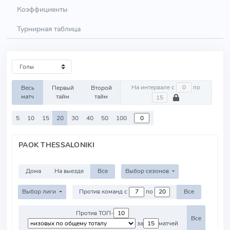
Коэффициенты
Турнирная таблица
На интервале с
по
Весь
Первый
Второй
матч
тайм
тайм
5
10
15
20
30
40
50
100
PAOK THESSALONIKI
Дома
На выезде
Все
Выбор сезонов
Выбор лиги
Против команд с
по
Все
Против ТОП-
Все
за
матчей