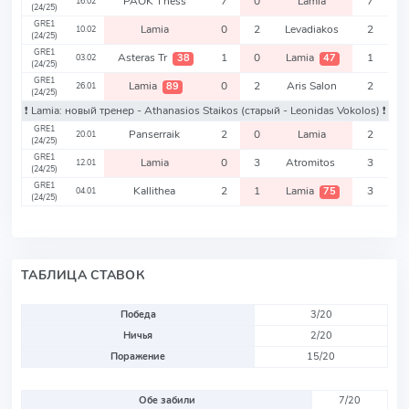
PAOK Thess
7
0
Lamia
7
16.02
(24/25)
GRE1
Lamia
0
2
Levadiakos
2
10.02
(24/25)
GRE1
Asteras Tr
1
0
Lamia
1
38
47
03.02
(24/25)
GRE1
Lamia
0
2
Aris Salon
2
89
26.01
(24/25)
❗️ Lamia: новый тренер - Athanasios Staikos
(старый - Leonidas Vokolos)
❗️
GRE1
Panserraik
2
0
Lamia
2
20.01
(24/25)
GRE1
Lamia
0
3
Atromitos
3
12.01
(24/25)
GRE1
Kallithea
2
1
Lamia
3
75
04.01
(24/25)
ТАБЛИЦА СТАВОК
Победа
3/20
Ничья
2/20
Поражение
15/20
Обе забили
7/20