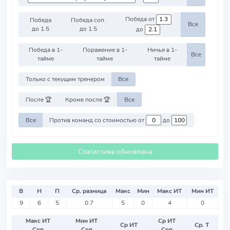
Победа от
Победа
Победа соп.
Все
до 1.5
до 1.5
до
Победа в 1-
Поражение в 1-
Ничья в 1-
Все
тайме
тайме
тайме
Только с текущим тренером
Все
После 🏆
Кроме после 🏆
Все
Все
Против команд со стоимостью от
до
Статистика обновлена
В
Н
П
Ср. разница
Макс
Мин
Макс ИТ
Мин ИТ
9
6
5
0.7
5
0
4
0
Макс ИТ
Мин ИТ
Ср ИТ
Ср ИТ
Ср. Т
Соп
Соп
Соп