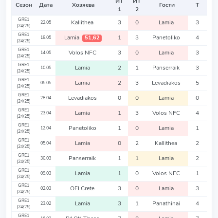
ИТ
ИТ
Сезон
Дата
Хозяева
Гости
Т
1
2
GRE1
Kallithea
3
0
Lamia
3
22.05
(24/25)
GRE1
Lamia
1
3
Panetoliko
4
51,62
18.05
(24/25)
GRE1
Volos NFC
3
0
Lamia
3
14.05
(24/25)
GRE1
Lamia
2
1
Panserraik
3
10.05
(24/25)
GRE1
Lamia
2
3
Levadiakos
5
05.05
(24/25)
GRE1
Levadiakos
0
0
Lamia
0
28.04
(24/25)
GRE1
Lamia
1
3
Volos NFC
4
23.04
(24/25)
GRE1
Panetoliko
1
0
Lamia
1
12.04
(24/25)
GRE1
Lamia
0
2
Kallithea
2
05.04
(24/25)
GRE1
Panserraik
1
1
Lamia
2
30.03
(24/25)
GRE1
Lamia
1
0
Volos NFC
1
09.03
(24/25)
GRE1
OFI Crete
3
0
Lamia
3
02.03
(24/25)
GRE1
Lamia
3
1
Panathinai
4
23.02
(24/25)
GRE1