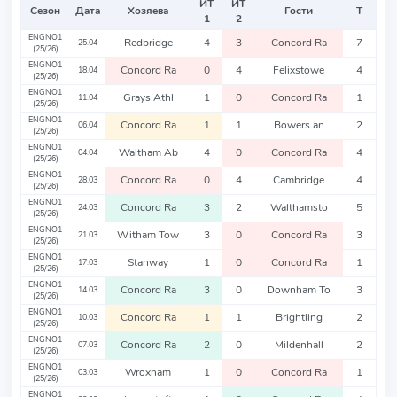
ИТ
ИТ
Сезон
Дата
Хозяева
Гости
Т
1
2
ENGNO1
Redbridge
4
3
Concord Ra
7
25.04
(25/26)
ENGNO1
Concord Ra
0
4
Felixstowe
4
18.04
(25/26)
ENGNO1
Grays Athl
1
0
Concord Ra
1
11.04
(25/26)
ENGNO1
Concord Ra
1
1
Bowers an
2
06.04
(25/26)
ENGNO1
Waltham Ab
4
0
Concord Ra
4
04.04
(25/26)
ENGNO1
Concord Ra
0
4
Cambridge
4
28.03
(25/26)
ENGNO1
Concord Ra
3
2
Walthamsto
5
24.03
(25/26)
ENGNO1
Witham Tow
3
0
Concord Ra
3
21.03
(25/26)
ENGNO1
Stanway
1
0
Concord Ra
1
17.03
(25/26)
ENGNO1
Concord Ra
3
0
Downham To
3
14.03
(25/26)
ENGNO1
Concord Ra
1
1
Brightling
2
10.03
(25/26)
ENGNO1
Concord Ra
2
0
Mildenhall
2
07.03
(25/26)
ENGNO1
Wroxham
1
0
Concord Ra
1
03.03
(25/26)
ENGNO1