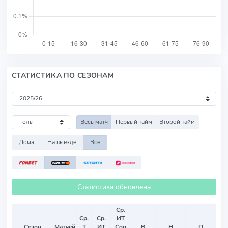
СТАТИСТИКА ПО СЕЗОНАМ
Весь матч
Первый тайм
Второй тайм
Дома
На выезде
Все
Статистика обновлена
Ср.
Ср.
Ср.
ИТ
Сезон
Матчей
Т
ИТ
Соп
В
Н
П