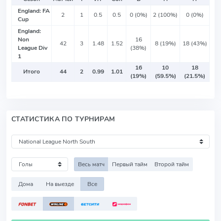
England: FA
2
1
0.5
0.5
0 (0%)
2 (100%)
0 (0%)
Cup
England:
Non
16
42
3
1.48
1.52
8 (19%)
18 (43%)
League Div
(38%)
1
16
10
18
Итого
44
2
0.99
1.01
(19%)
(59.5%)
(21.5%)
СТАТИСТИКА ПО ТУРНИРАМ
Весь матч
Первый тайм
Второй тайм
Дома
На выезде
Все