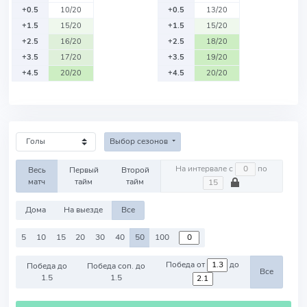
+0.5
10/20
+0.5
13/20
+1.5
15/20
+1.5
15/20
+2.5
16/20
+2.5
18/20
+3.5
17/20
+3.5
19/20
+4.5
20/20
+4.5
20/20
Выбор сезонов
На интервале с
по
Весь
Первый
Второй
матч
тайм
тайм
Дома
На выезде
Все
5
10
15
20
30
40
50
100
Победа от
до
Победа до
Победа соп. до
Все
1.5
1.5