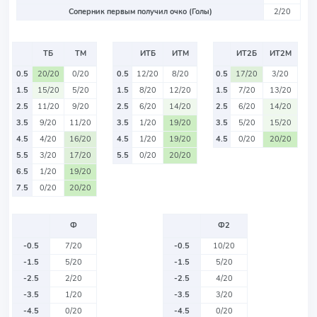
Соперник первым получил очко (Голы)
2/20
ТБ
ТМ
ИТБ
ИТМ
ИТ2Б
ИТ2М
0.5
20/20
0/20
0.5
12/20
8/20
0.5
17/20
3/20
1.5
15/20
5/20
1.5
8/20
12/20
1.5
7/20
13/20
2.5
11/20
9/20
2.5
6/20
14/20
2.5
6/20
14/20
3.5
9/20
11/20
3.5
1/20
19/20
3.5
5/20
15/20
4.5
4/20
16/20
4.5
1/20
19/20
4.5
0/20
20/20
5.5
3/20
17/20
5.5
0/20
20/20
6.5
1/20
19/20
7.5
0/20
20/20
Ф
Ф2
-0.5
7/20
-0.5
10/20
-1.5
5/20
-1.5
5/20
-2.5
2/20
-2.5
4/20
-3.5
1/20
-3.5
3/20
-4.5
0/20
-4.5
0/20