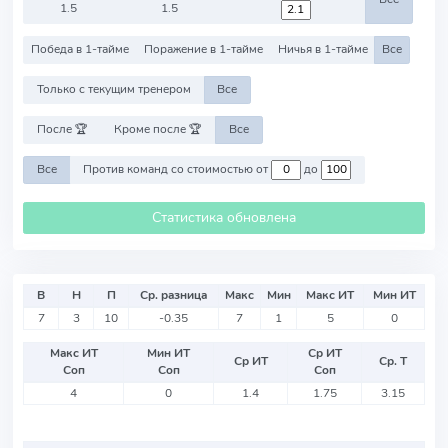
1.5
1.5
Победа в 1-тайме
Поражение в 1-тайме
Ничья в 1-тайме
Все
Только с текущим тренером
Все
После 🏆
Кроме после 🏆
Все
Все
Против команд со стоимостью от
до
Статистика обновлена
В
Н
П
Ср. разница
Макс
Мин
Макс ИТ
Мин ИТ
7
3
10
-0.35
7
1
5
0
Макс ИТ
Мин ИТ
Ср ИТ
Ср ИТ
Ср. Т
Соп
Соп
Соп
4
0
1.4
1.75
3.15