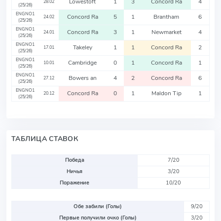
Lowestoft
1
3
Concord Ra
4
28.02
(25/26)
ENGNO1
Concord Ra
5
1
Brantham
6
24.02
(25/26)
ENGNO1
Concord Ra
3
1
Newmarket
4
24.01
(25/26)
ENGNO1
Takeley
1
1
Concord Ra
2
17.01
(25/26)
ENGNO1
Cambridge
0
1
Concord Ra
1
10.01
(25/26)
ENGNO1
Bowers an
4
2
Concord Ra
6
27.12
(25/26)
ENGNO1
Concord Ra
0
1
Maldon Tip
1
20.12
(25/26)
ТАБЛИЦА СТАВОК
Победа
7/20
Ничья
3/20
Поражение
10/20
Обе забили (Голы)
9/20
Первые получили очко (Голы)
3/20