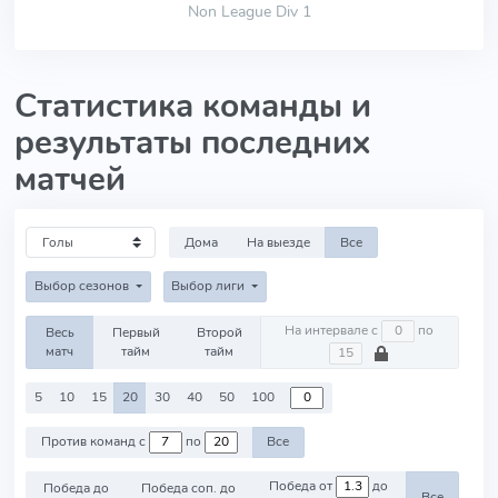
Non League Div 1
Статистика команды и
результаты последних
матчей
Дома
На выезде
Все
Выбор сезонов
Выбор лиги
На интервале с
по
Весь
Первый
Второй
матч
тайм
тайм
5
10
15
20
30
40
50
100
Против команд с
по
Все
Победа от
до
Победа до
Победа соп. до
Все