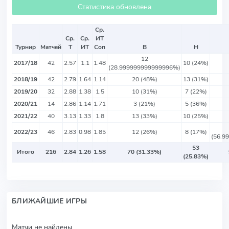
Статистика обновлена
Ср.
Ср.
Ср.
ИТ
Турнир
Матчей
Т
ИТ
Соп
В
Н
12
2017/18
42
2.57
1.1
1.48
10 (24%)
(28.999999999999996%)
2018/19
42
2.79
1.64
1.14
20 (48%)
13 (31%)
2019/20
32
2.88
1.38
1.5
10 (31%)
7 (22%)
2020/21
14
2.86
1.14
1.71
3 (21%)
5 (36%)
2021/22
40
3.13
1.33
1.8
13 (33%)
10 (25%)
2022/23
46
2.83
0.98
1.85
12 (26%)
8 (17%)
(56.9
53
Итого
216
2.84
1.26
1.58
70 (31.33%)
(25.83%)
БЛИЖАЙШИЕ ИГРЫ
Матчи не найдены