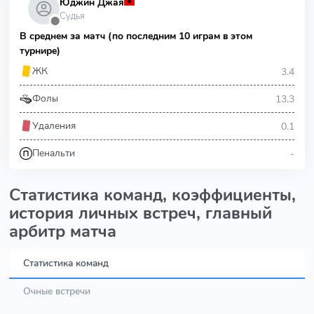
Юджин Джая
Судья
⬤
В среднем за матч (по последним 10 играм в этом
турнире)
3.4
ЖК
13.3
Фолы
0.1
Удаления
-
Пенальти
Статистика команд, коэффициенты,
история личных встреч, главный
арбитр матча
Статистика команд
Очные встречи