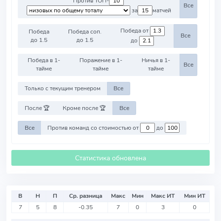
Против ТОП-
Все
за
матчей
Победа от
Победа
Победа соп.
Все
до 1.5
до 1.5
до
Победа в 1-
Поражение в 1-
Ничья в 1-
Все
тайме
тайме
тайме
Только с текущим тренером
Все
После 🏆
Кроме после 🏆
Все
Все
Против команд со стоимостью от
до
Статистика обновлена
В
Н
П
Ср. разница
Макс
Мин
Макс ИТ
Мин ИТ
7
5
8
-0.35
7
0
3
0