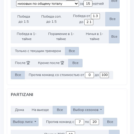
Все
за
матчей
Победа от
Победа
Победа соп.
Все
до 1.5
до 1.5
до
Победа в 1-
Поражение в 1-
Ничья в 1-
Все
тайме
тайме
тайме
Только с текущим тренером
Все
После 🏆
Кроме после 🏆
Все
Все
Против команд со стоимостью от
до
PARTIZANI
Дома
На выезде
Все
Выбор сезонов
Выбор лиги
Против команд с
по
Все