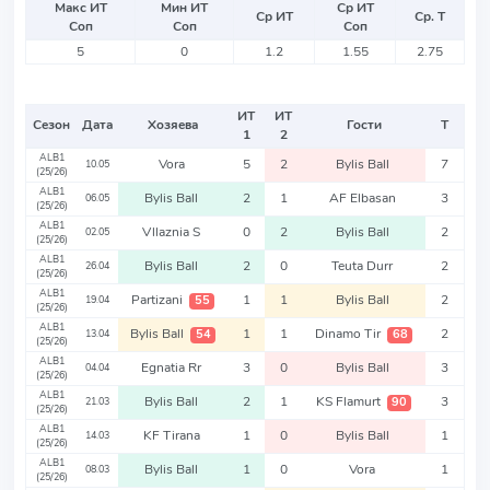
Макс ИТ
Мин ИТ
Ср ИТ
Ср ИТ
Ср. Т
Соп
Соп
Соп
5
0
1.2
1.55
2.75
ИТ
ИТ
Сезон
Дата
Хозяева
Гости
Т
1
2
ALB1
Vora
5
2
Bylis Ball
7
10.05
(25/26)
ALB1
Bylis Ball
2
1
AF Elbasan
3
06.05
(25/26)
ALB1
Vllaznia S
0
2
Bylis Ball
2
02.05
(25/26)
ALB1
Bylis Ball
2
0
Teuta Durr
2
26.04
(25/26)
ALB1
Partizani
1
1
Bylis Ball
2
55
19.04
(25/26)
ALB1
Bylis Ball
1
1
Dinamo Tir
2
54
68
13.04
(25/26)
ALB1
Egnatia Rr
3
0
Bylis Ball
3
04.04
(25/26)
ALB1
Bylis Ball
2
1
KS Flamurt
3
90
21.03
(25/26)
ALB1
KF Tirana
1
0
Bylis Ball
1
14.03
(25/26)
ALB1
Bylis Ball
1
0
Vora
1
08.03
(25/26)