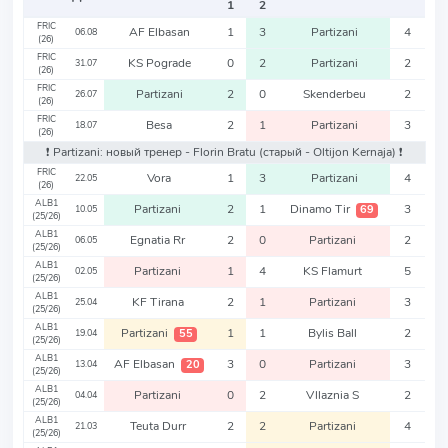
1
2
FRIC
AF Elbasan
1
3
Partizani
4
06.08
(26)
FRIC
KS Pograde
0
2
Partizani
2
31.07
(26)
FRIC
Partizani
2
0
Skenderbeu
2
26.07
(26)
FRIC
Besa
2
1
Partizani
3
18.07
(26)
❗️ Partizani: новый тренер - Florin Bratu
(старый - Oltijon Kernaja)
❗️
FRIC
Vora
1
3
Partizani
4
22.05
(26)
ALB1
Partizani
2
1
Dinamo Tir
3
69
10.05
(25/26)
ALB1
Egnatia Rr
2
0
Partizani
2
06.05
(25/26)
ALB1
Partizani
1
4
KS Flamurt
5
02.05
(25/26)
ALB1
KF Tirana
2
1
Partizani
3
25.04
(25/26)
ALB1
Partizani
1
1
Bylis Ball
2
55
19.04
(25/26)
ALB1
AF Elbasan
3
0
Partizani
3
20
13.04
(25/26)
ALB1
Partizani
0
2
Vllaznia S
2
04.04
(25/26)
ALB1
Teuta Durr
2
2
Partizani
4
21.03
(25/26)