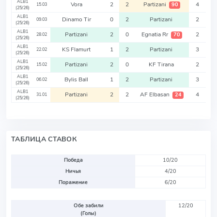
ALB1
Vora
2
2
Partizani
4
90
15.03
(25/26)
ALB1
Dinamo Tir
0
2
Partizani
2
09.03
(25/26)
ALB1
Partizani
2
0
Egnatia Rr
2
70
28.02
(25/26)
ALB1
KS Flamurt
1
2
Partizani
3
22.02
(25/26)
ALB1
Partizani
2
0
KF Tirana
2
15.02
(25/26)
ALB1
Bylis Ball
1
2
Partizani
3
06.02
(25/26)
ALB1
Partizani
2
2
AF Elbasan
4
24
31.01
(25/26)
ТАБЛИЦА СТАВОК
Победа
10/20
Ничья
4/20
Поражение
6/20
Обе забили
12/20
(Голы)