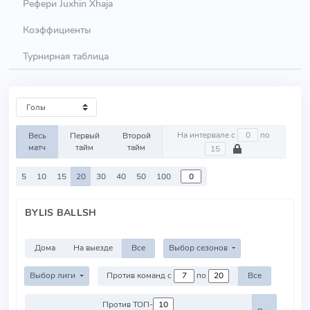
Рефери Juxhin Xhaja
Коэффициенты
Турнирная таблица
На интервале с
по
Весь
Первый
Второй
матч
тайм
тайм
5
10
15
20
30
40
50
100
BYLIS BALLSH
Дома
На выезде
Все
Выбор сезонов
Выбор лиги
Против команд с
по
Все
Против ТОП-