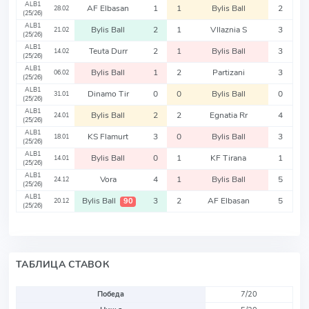
ALB1
AF Elbasan
1
1
Bylis Ball
2
28.02
(25/26)
ALB1
Bylis Ball
2
1
Vllaznia S
3
21.02
(25/26)
ALB1
Teuta Durr
2
1
Bylis Ball
3
14.02
(25/26)
ALB1
Bylis Ball
1
2
Partizani
3
06.02
(25/26)
ALB1
Dinamo Tir
0
0
Bylis Ball
0
31.01
(25/26)
ALB1
Bylis Ball
2
2
Egnatia Rr
4
24.01
(25/26)
ALB1
KS Flamurt
3
0
Bylis Ball
3
18.01
(25/26)
ALB1
Bylis Ball
0
1
KF Tirana
1
14.01
(25/26)
ALB1
Vora
4
1
Bylis Ball
5
24.12
(25/26)
ALB1
Bylis Ball
3
2
AF Elbasan
5
90
20.12
(25/26)
ТАБЛИЦА СТАВОК
Победа
7/20