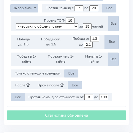
Выбор лиги
Против команд с
по
Все
Против ТОП-
Все
за
матчей
Победа от
Победа
Победа соп.
Все
до 1.5
до 1.5
до
Победа в 1-
Поражение в 1-
Ничья в 1-
Все
тайме
тайме
тайме
Только с текущим тренером
Все
После 🏆
Кроме после 🏆
Все
Все
Против команд со стоимостью от
до
Статистика обновлена