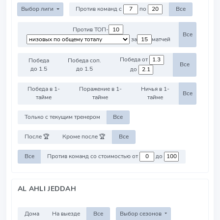
Выбор лиги
Против команд с
по
Все
Против ТОП-
Все
за
матчей
Победа от
Победа
Победа соп.
Все
до 1.5
до 1.5
до
Победа в 1-
Поражение в 1-
Ничья в 1-
Все
тайме
тайме
тайме
Только с текущим тренером
Все
После 🏆
Кроме после 🏆
Все
Все
Против команд со стоимостью от
до
AL AHLI JEDDAH
Дома
На выезде
Все
Выбор сезонов