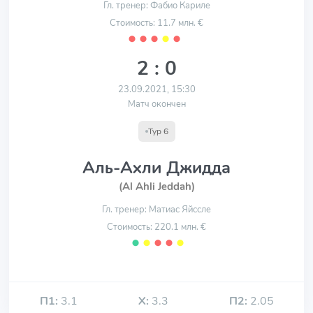
Гл. тренер: Фабио Кариле
Стоимость: 11.7 млн. €
⬤
⬤
⬤
⬤
⬤
2 : 0
23.09.2021, 15:30
Матч окончен
Тур 6
Аль-Ахли Джидда
(Al Ahli Jeddah)
Гл. тренер: Матиас Яйссле
Стоимость: 220.1 млн. €
⬤
⬤
⬤
⬤
⬤
П1:
3.1
Х:
3.3
П2:
2.05