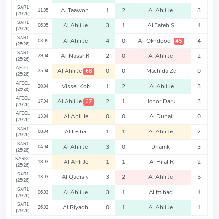
SAR1
Al Taawon
1
2
Al Ahli Je
3
11.05
(25/26)
SAR1
Al Ahli Je
3
1
Al Fateh S
4
06.05
(25/26)
SAR1
Al Ahli Je
4
0
Al-Okhdood
4
45
03.05
(25/26)
SAR1
Al-Nassr R
2
0
Al Ahli Je
2
29.04
(25/26)
AFCCL
Al Ahli Je
0
0
Machida Ze
0
68
25.04
(25/26)
AFCCL
Vissel Kob
1
2
Al Ahli Je
3
20.04
(25/26)
AFCCL
Al Ahli Je
2
1
Johor Daru
3
37
17.04
(25/26)
AFCCL
Al Ahli Je
0
0
Al Duhail
0
13.04
(25/26)
SAR1
Al Feiha
1
1
Al Ahli Je
2
08.04
(25/26)
SAR1
Al Ahli Je
3
0
Dhamk
3
04.04
(25/26)
SARKC
Al Ahli Je
1
1
Al Hilal R
2
18.03
(25/26)
SAR1
Al Qadisiy
3
2
Al Ahli Je
5
13.03
(25/26)
SAR1
Al Ahli Je
3
1
Al Ittihad
4
06.03
(25/26)
SAR1
Al Riyadh
0
1
Al Ahli Je
1
26.02
(25/26)