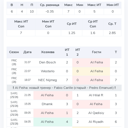
В
Н
П
Ср. разница
Макс
Мин
Макс ИТ
Мин ИТ
6
4
10
-0.35
7
0
5
0
Макс ИТ
Мин ИТ
Ср ИТ
Ср ИТ
Ср. Т
Соп
Соп
Соп
7
0
1.25
1.6
2.85
ИТ
ИТ
Сезон
Дата
Хозяева
Гости
Т
1
2
FRIC
Den Bosch
2
0
Al Feiha
2
31.07
(26)
FRIC
Westerlo
0
0
Al Feiha
0
22.07
(26)
FRIC
NEC Nijmeg
7
0
Al Feiha
7
18.07
(26)
❗️ Al Feiha: новый тренер - Fabio Carille
(старый - Pedro Emanuel)
❗️
SAR1
Al Feiha
0
1
Al Hilal R
1
21.05
(25/26)
SAR1
Dhamk
3
0
Al Feiha
3
15.05
(25/26)
SAR1
Al Feiha
1
2
Al Qadisiy
3
09.05
(25/26)
SAR1
Al Feiha
4
2
Al Riyadh
6
04.05
(25/26)