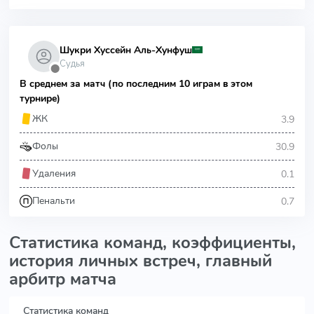
Шукри Хуссейн Аль-Хунфуш
Судья
⬤
В среднем за матч (по последним 10 играм в этом
турнире)
3.9
ЖК
30.9
Фолы
0.1
Удаления
0.7
Пенальти
Статистика команд, коэффициенты,
история личных встреч, главный
арбитр матча
Статистика команд