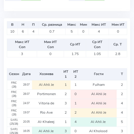
В
Н
П
Ср. разница
Макс
Мин
Макс ИТ
Мин ИТ
10
6
4
0.7
5
0
4
0
Макс ИТ
Мин ИТ
Ср ИТ
Ср ИТ
Ср. Т
Соп
Соп
Соп
3
0
1.75
1.05
2.8
ИТ
ИТ
Сезон
Дата
Хозяева
Гости
Т
1
2
FRIC
Al Ahli Je
1
1
Fulham
2
28.07
(26)
FRIC
Portimonen
2
0
Al Ahli Je
2
28.07
(26)
FRIC
Vitoria de
3
1
Al Ahli Je
4
24.07
(26)
FRIC
Rio Ave
2
2
Al Ahli Je
4
19.07
(26)
SAR1
Al-Khaleej
1
4
Al Ahli Je
5
20.05
(25/26)
SAR1
Al Ahli Je
3
0
Al Kholood
3
16.05
(25/26)