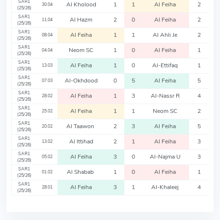
SAR1
Al Kholood
1
1
Al Feiha
2
30.04
(25/26)
SAR1
Al Hazm
2
0
Al Feiha
2
11.04
(25/26)
SAR1
Al Feiha
1
1
Al Ahli Je
2
08.04
(25/26)
SAR1
Neom SC
1
0
Al Feiha
1
04.04
(25/26)
SAR1
Al Feiha
1
0
Al-Ettifaq
1
13.03
(25/26)
SAR1
Al-Okhdood
0
5
Al Feiha
5
07.03
(25/26)
SAR1
Al Feiha
1
3
Al-Nassr R
4
28.02
(25/26)
SAR1
Al Feiha
1
1
Neom SC
2
25.02
(25/26)
SAR1
Al Taawon
2
3
Al Feiha
5
20.02
(25/26)
SAR1
Al Ittihad
2
1
Al Feiha
3
13.02
(25/26)
SAR1
Al Feiha
3
0
Al-Najma U
3
05.02
(25/26)
SAR1
Al Shabab
1
0
Al Feiha
1
01.02
(25/26)
SAR1
Al Feiha
3
1
Al-Khaleej
4
28.01
(25/26)