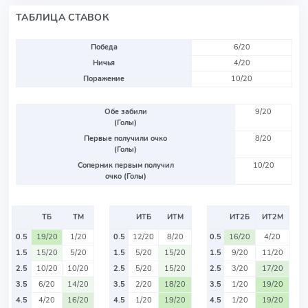
ТАБЛИЦА СТАВОК
Победа
6/20
Ничья
4/20
Поражение
10/20
Обе забили
9/20
(Голы)
Первые получили очко
8/20
(Голы)
Соперник первым получил
10/20
очко (Голы)
ТБ
ТМ
ИТБ
ИТМ
ИТ2Б
ИТ2М
0.5
19/20
1/20
0.5
12/20
8/20
0.5
16/20
4/20
1.5
15/20
5/20
1.5
5/20
15/20
1.5
9/20
11/20
2.5
10/20
10/20
2.5
5/20
15/20
2.5
3/20
17/20
3.5
6/20
14/20
3.5
2/20
18/20
3.5
1/20
19/20
4.5
4/20
16/20
4.5
1/20
19/20
4.5
1/20
19/20