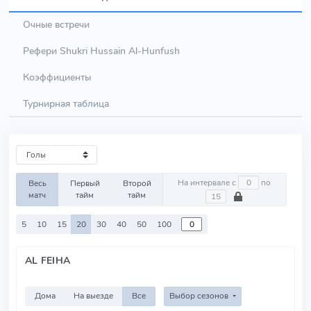
Очные встречи
Рефери Shukri Hussain Al-Hunfush
Коэффициенты
Турнирная таблица
На интервале с
по
Весь
Первый
Второй
матч
тайм
тайм
5
10
15
20
30
40
50
100
AL FEIHA
Дома
На выезде
Все
Выбор сезонов