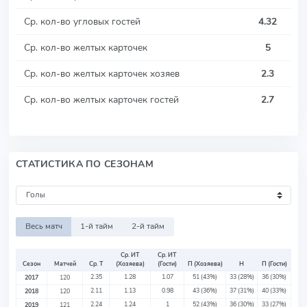
Ср. кол-во угловых гостей
4.32
Ср. кол-во желтых карточек
5
Ср. кол-во желтых карточек хозяев
2.3
Ср. кол-во желтых карточек гостей
2.7
СТАТИСТИКА ПО СЕЗОНАМ
Весь матч
1-й тайм
2-й тайм
Ср. ИТ
Ср. ИТ
Сезон
Матчей
Ср. Т
(Хозяева)
(Гости)
П (Хозяева)
Н
П (Гости)
2.35
1.28
1.07
51
(43%)
33
(28%)
36
(30%)
2017
120
2.11
1.13
0.98
43
(36%)
37
(31%)
40
(33%)
2018
120
2.24
1.24
1
52
(43%)
36
(30%)
33
(27%)
2019
121