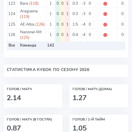
123
Bare
(118)
1
0
0
1
0:3
-3
0
⬤
0
Araguaina
124
1
0
0
1
0:3
-3
0
⬤
0
(119)
125
AE Altos
(126)
1
0
0
1
1:5
-4
0
⬤
0
Nacional AM
126
1
0
0
1
0:4
-4
0
⬤
0
(125)
Все
Команда
142
2
СТАТИСТИКА КУБОК ПО СЕЗОНУ 2026
ГОЛОВ / МАТЧ
ГОЛОВ / МАТЧ (ДОМА)
2.14
1.27
ГОЛОВ / МАТЧ (В ГОСТЯХ)
ГОЛОВ / 1-Й ТАЙМ
0.87
1.05