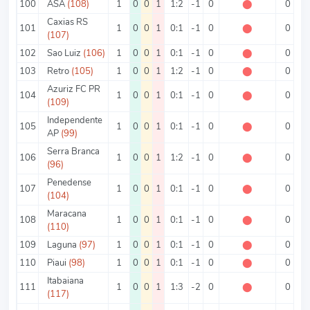
100
ASA
(108)
1
0
0
1
1:2
-1
0
⬤
0
Caxias RS
101
1
0
0
1
0:1
-1
0
⬤
0
(107)
102
Sao Luiz
(106)
1
0
0
1
0:1
-1
0
⬤
0
103
Retro
(105)
1
0
0
1
1:2
-1
0
⬤
0
Azuriz FC PR
104
1
0
0
1
0:1
-1
0
⬤
0
(109)
Independente
105
1
0
0
1
0:1
-1
0
⬤
0
AP
(99)
Serra Branca
106
1
0
0
1
1:2
-1
0
⬤
0
(96)
Penedense
107
1
0
0
1
0:1
-1
0
⬤
0
(104)
Maracana
108
1
0
0
1
0:1
-1
0
⬤
0
(110)
109
Laguna
(97)
1
0
0
1
0:1
-1
0
⬤
0
110
Piaui
(98)
1
0
0
1
0:1
-1
0
⬤
0
Itabaiana
111
1
0
0
1
1:3
-2
0
⬤
0
(117)