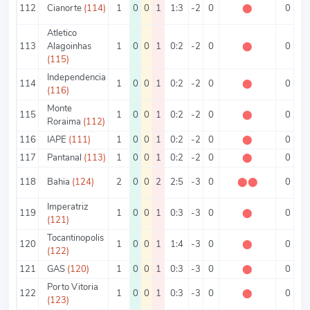
112
Cianorte
(114)
1
0
0
1
1:3
-2
0
⬤
0
Atletico
113
Alagoinhas
1
0
0
1
0:2
-2
0
⬤
0
(115)
Independencia
114
1
0
0
1
0:2
-2
0
⬤
0
(116)
Monte
115
1
0
0
1
0:2
-2
0
⬤
0
Roraima
(112)
116
IAPE
(111)
1
0
0
1
0:2
-2
0
⬤
0
117
Pantanal
(113)
1
0
0
1
0:2
-2
0
⬤
0
118
Bahia
(124)
2
0
0
2
2:5
-3
0
⬤
⬤
0
3
Imperatriz
119
1
0
0
1
0:3
-3
0
⬤
0
(121)
Tocantinopolis
120
1
0
0
1
1:4
-3
0
⬤
0
(122)
121
GAS
(120)
1
0
0
1
0:3
-3
0
⬤
0
Porto Vitoria
122
1
0
0
1
0:3
-3
0
⬤
0
(123)