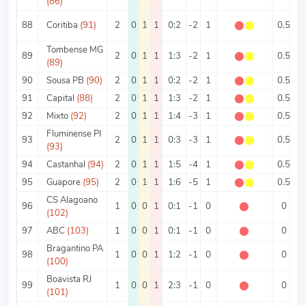
(86)
88
Coritiba
(91)
2
0
1
1
0:2
-2
1
⬤
⬤
0.5
Tombense MG
89
2
0
1
1
1:3
-2
1
⬤
⬤
0.5
(89)
90
Sousa PB
(90)
2
0
1
1
0:2
-2
1
⬤
⬤
0.5
91
Capital
(88)
2
0
1
1
1:3
-2
1
⬤
⬤
0.5
92
Mixto
(92)
2
0
1
1
1:4
-3
1
⬤
⬤
0.5
2
Fluminense PI
93
2
0
1
1
0:3
-3
1
⬤
⬤
0.5
1
(93)
94
Castanhal
(94)
2
0
1
1
1:5
-4
1
⬤
⬤
0.5
95
Guapore
(95)
2
0
1
1
1:6
-5
1
⬤
⬤
0.5
3
CS Alagoano
96
1
0
0
1
0:1
-1
0
⬤
0
(102)
97
ABC
(103)
1
0
0
1
0:1
-1
0
⬤
0
Bragantino PA
98
1
0
0
1
1:2
-1
0
⬤
0
(100)
Boavista RJ
99
1
0
0
1
2:3
-1
0
⬤
0
(101)