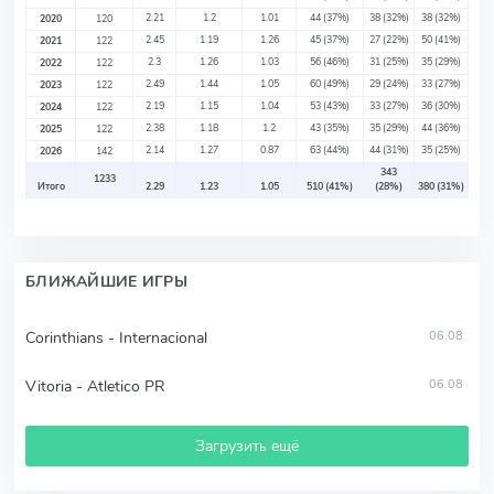
2.21
1.2
1.01
44
(37%)
38
(32%)
38
(32%)
2020
120
2.45
1.19
1.26
45
(37%)
27
(22%)
50
(41%)
2021
122
2.3
1.26
1.03
56
(46%)
31
(25%)
35
(29%)
2022
122
2.49
1.44
1.05
60
(49%)
29
(24%)
33
(27%)
2023
122
2.19
1.15
1.04
53
(43%)
33
(27%)
36
(30%)
2024
122
2.38
1.18
1.2
43
(35%)
35
(29%)
44
(36%)
2025
122
2.14
1.27
0.87
63
(44%)
44
(31%)
35
(25%)
2026
142
343
1233
Итого
2.29
1.23
1.05
510
(41%)
(28%)
380
(31%)
БЛИЖАЙШИЕ ИГРЫ
Corinthians - Internacional
06.08
Vitoria - Atletico PR
06.08
Загрузить ещё