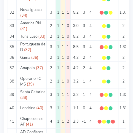
Nova Iguacu
32
3
1
1
1
5:2
3
4
⬤
⬤
⬤
1.33
2
(34)
America RN
33
2
1
1
0
3:0
3
4
⬤
⬤
2
1
(31)
34
Tuna Luso
(33)
2
1
1
0
5:2
3
4
⬤
⬤
2
3
Portuguesa de
35
3
1
1
1
8:5
3
4
⬤
⬤
⬤
1.33
4
D
(32)
36
Gama
(36)
2
1
1
0
4:2
2
4
⬤
⬤
2
37
Anapolis
(37)
2
1
1
0
4:2
2
4
⬤
⬤
2
Operario FC
38
2
1
1
0
3:2
1
4
⬤
⬤
2
2
MS
(39)
Santa Catarina
39
3
1
1
1
3:2
1
4
⬤
⬤
⬤
1.33
1
(38)
40
Londrina
(40)
3
1
1
1
1:1
0
4
⬤
⬤
⬤
1.33
0
Chapecoense
41
4
1
1
2
2:3
-1
4
⬤
⬤
⬤
⬤
1
1
AF
(41)
AD Confianca