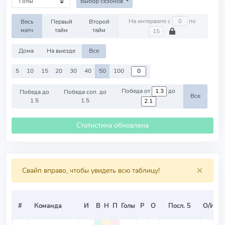
Выбор сезонов
На интервале с
по
Весь
Первый
Второй
матч
тайм
тайм
Дома
На выезде
Все
5
10
15
20
30
40
50
100
Победа от
до
Победа до
Победа соп. до
Все
1.5
1.5
Статистика обновлена
×
Свайп вправо, чтобы увидеть всю таблицу!
#
Команда
И
В
Н
П
Голы
Р
О
Посл. 5
О/И