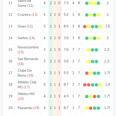
Vasco da
11
4
2
2
0
7:3
4
8
⬤
⬤
⬤
⬤
2
2
Gama
(11)
12
Cruzeiro
(13)
4
2
2
0
5:2
3
8
⬤
⬤
⬤
⬤
2
1
13
Goias
(12)
5
2
2
1
8:5
3
8
⬤
⬤
⬤
⬤
⬤
1.6
2
14
Santos
(14)
4
2
2
0
3:0
3
8
⬤
⬤
⬤
⬤
2
0
Novorizontino
15
3
2
1
0
7:0
7
7
⬤
⬤
⬤
2.33
2
(15)
Sao Bernardo
16
3
2
1
0
3:0
3
7
⬤
⬤
⬤
2.33
(16)
Clube Do
17
4
2
1
1
5:3
2
7
⬤
⬤
⬤
⬤
1.75
Remo
(18)
Athletic Club
18
5
2
1
2
9:7
2
7
⬤
⬤
⬤
⬤
⬤
1.4
3
MG
(17)
Atletico MG
19
4
2
1
1
4:3
1
7
⬤
⬤
⬤
⬤
1.75
1
(20)
20
Paysandu
(19)
4
2
1
1
8:7
1
7
⬤
⬤
⬤
⬤
1.75
3