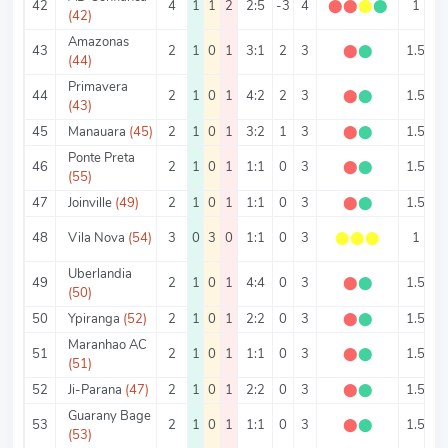
42
4
1
1
2
2:5
-3
4
⬤
⬤
⬤
⬤
1
1
(42)
Amazonas
43
2
1
0
1
3:1
2
3
⬤
⬤
1.5
(44)
Primavera
44
2
1
0
1
4:2
2
3
⬤
⬤
1.5
(43)
45
Manauara
(45)
2
1
0
1
3:2
1
3
⬤
⬤
1.5
2
Ponte Preta
46
2
1
0
1
1:1
0
3
⬤
⬤
1.5
(55)
47
Joinville
(49)
2
1
0
1
1:1
0
3
⬤
⬤
1.5
48
Vila Nova
(54)
3
0
3
0
1:1
0
3
⬤
⬤
⬤
1
0
Uberlandia
49
2
1
0
1
4:4
0
3
⬤
⬤
1.5
(50)
50
Ypiranga
(52)
2
1
0
1
2:2
0
3
⬤
⬤
1.5
Maranhao AC
51
2
1
0
1
1:1
0
3
⬤
⬤
1.5
(51)
52
Ji-Parana
(47)
2
1
0
1
2:2
0
3
⬤
⬤
1.5
Guarany Bage
53
2
1
0
1
1:1
0
3
⬤
⬤
1.5
(53)