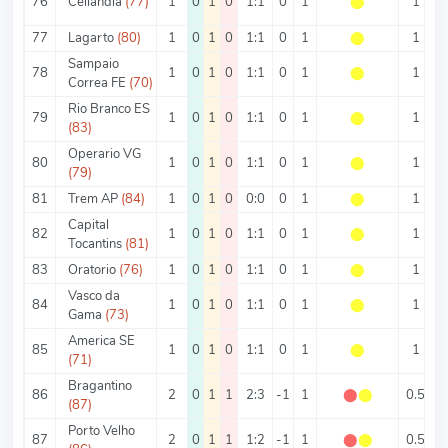
76
Ceilandia
(77)
1
0
1
0
1:1
0
1
⬤
1
77
Lagarto
(80)
1
0
1
0
1:1
0
1
⬤
1
Sampaio
78
1
0
1
0
1:1
0
1
⬤
1
Correa FE
(70)
Rio Branco ES
79
1
0
1
0
1:1
0
1
⬤
1
(83)
Operario VG
80
1
0
1
0
1:1
0
1
⬤
1
(79)
81
Trem AP
(84)
1
0
1
0
0:0
0
1
⬤
1
Capital
82
1
0
1
0
1:1
0
1
⬤
1
Tocantins
(81)
83
Oratorio
(76)
1
0
1
0
1:1
0
1
⬤
1
Vasco da
84
1
0
1
0
1:1
0
1
⬤
1
Gama
(73)
America SE
85
1
0
1
0
1:1
0
1
⬤
1
(71)
Bragantino
86
2
0
1
1
2:3
-1
1
⬤
⬤
0.5
2
(87)
Porto Velho
87
2
0
1
1
1:2
-1
1
⬤
⬤
0.5
1