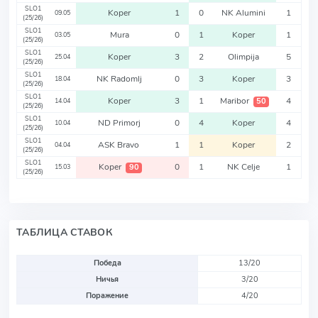
SLO1
Koper
1
0
NK Alumini
1
09.05
(25/26)
SLO1
Mura
0
1
Koper
1
03.05
(25/26)
SLO1
Koper
3
2
Olimpija
5
25.04
(25/26)
SLO1
NK Radomlj
0
3
Koper
3
18.04
(25/26)
SLO1
Koper
3
1
Maribor
4
50
14.04
(25/26)
SLO1
ND Primorj
0
4
Koper
4
10.04
(25/26)
SLO1
ASK Bravo
1
1
Koper
2
04.04
(25/26)
SLO1
Koper
0
1
NK Celje
1
90
15.03
(25/26)
ТАБЛИЦА СТАВОК
Победа
13/20
Ничья
3/20
Поражение
4/20