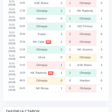
SLO1
ASK Bravo
2
1
Olimpija
3
23.05
(25/26)
SLO1
Olimpija
2
1
NK Radomlj
3
17.05
(25/26)
SLO1
Maribor
0
1
Olimpija
1
09.05
(25/26)
SLO1
Olimpija
3
0
ND Primorj
3
02.05
(25/26)
SLO1
Koper
3
2
Olimpija
5
25.04
(25/26)
SLO1
NK Celje
2
0
Olimpija
2
90
15.04
(25/26)
SLO1
Olimpija
2
1
NK Alumini
3
11.04
(25/26)
SLO1
Mura
0
0
Olimpija
0
04.04
(25/26)
SLO1
Olimpija
1
2
ASK Bravo
3
21.03
(25/26)
SLO1
NK Radomlj
1
2
Olimpija
3
41
14.03
(25/26)
SLO1
Olimpija
0
0
Maribor
0
08.03
(25/26)
SLOC
NK Brinje
1
0
Olimpija
1
04.03
(25/26)
ТАБЛИЦА СТАВОК