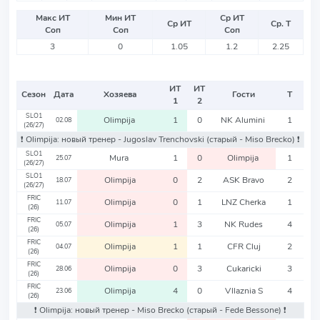
Макс ИТ
Мин ИТ
Ср ИТ
Ср ИТ
Ср. Т
Соп
Соп
Соп
3
0
1.05
1.2
2.25
ИТ
ИТ
Сезон
Дата
Хозяева
Гости
Т
1
2
SLO1
Olimpija
1
0
NK Alumini
1
02.08
(26/27)
❗️ Olimpija: новый тренер - Jugoslav Trenchovski
(старый - Miso Brecko)
❗️
SLO1
Mura
1
0
Olimpija
1
25.07
(26/27)
SLO1
Olimpija
0
2
ASK Bravo
2
18.07
(26/27)
FRIC
Olimpija
0
1
LNZ Cherka
1
11.07
(26)
FRIC
Olimpija
1
3
NK Rudes
4
05.07
(26)
FRIC
Olimpija
1
1
CFR Cluj
2
04.07
(26)
FRIC
Olimpija
0
3
Cukaricki
3
28.06
(26)
FRIC
Olimpija
4
0
Vllaznia S
4
23.06
(26)
❗️ Olimpija: новый тренер - Miso Brecko
(старый - Fede Bessone)
❗️