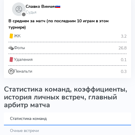
Славко Винчич
Судья
⬤
В среднем за матч (по последним 10 играм в этом
турнире)
3.2
ЖК
26.8
Фолы
0.1
Удаления
0.3
Пенальти
Статистика команд, коэффициенты,
история личных встреч, главный
арбитр матча
Статистика команд
Очные встречи