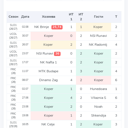
ИТ
ИТ
Сезон
Дата
Хозяева
Гости
Т
1
2
SLO1
NK Brinje
1
1
Koper
2
25,74
02.08
(26/27)
UCOL
Koper
0
2
NSI Runavi
2
30.07
(26/27)
SLO1
Koper
2
2
NK Radomlj
4
26.07
(26/27)
UCOL
NSI Runavi
0
2
Koper
2
36
23.07
(26/27)
SLO1
NK Nafta 1
0
2
Koper
2
17.07
(26/27)
FRIC
MTK Budape
1
3
Koper
4
11.07
(26)
FRIC
Dinamo Zag
4
2
Koper
6
08.07
(26)
FRIC
Koper
1
0
Hunedoara
1
02.07
(26)
FRIC
Koper
4
2
Vllaznia S
6
27.06
(26)
FRIC
Koper
2
0
Noah
2
23.06
(26)
FRIC
Koper
1
2
Shkendija
3
19.06
(26)
SLO1
NK Celje
1
2
Koper
3
16.05
(25/26)