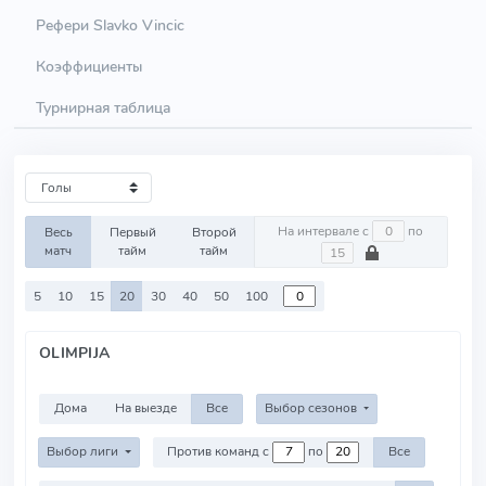
Рефери Slavko Vincic
Коэффициенты
Турнирная таблица
На интервале с
по
Весь
Первый
Второй
матч
тайм
тайм
5
10
15
20
30
40
50
100
OLIMPIJA
Дома
На выезде
Все
Выбор сезонов
Выбор лиги
Против команд с
по
Все