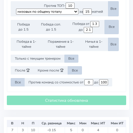
Против ТОП-
Все
за
матчей
Победа от
Победа
Победа соп.
Все
до 1.5
до 1.5
до
Победа в 1-
Поражение в 1-
Ничья в 1-
Все
тайме
тайме
тайме
Только с текущим тренером
Все
После 🏆
Кроме после 🏆
Все
Все
Против команд со стоимостью от
до
Статистика обновлена
В
Н
П
Ср. разница
Макс
Мин
Макс ИТ
Мин ИТ
7
3
10
-0.15
5
0
4
0