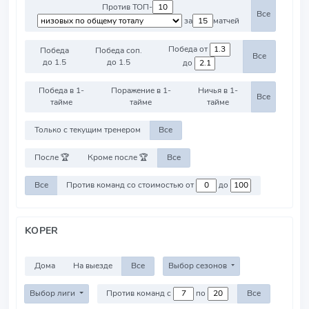
Против ТОП-
Все
за
матчей
Победа от
Победа
Победа соп.
Все
до 1.5
до 1.5
до
Победа в 1-
Поражение в 1-
Ничья в 1-
Все
тайме
тайме
тайме
Только с текущим тренером
Все
После 🏆
Кроме после 🏆
Все
Все
Против команд со стоимостью от
до
KOPER
Дома
На выезде
Все
Выбор сезонов
Выбор лиги
Против команд с
по
Все