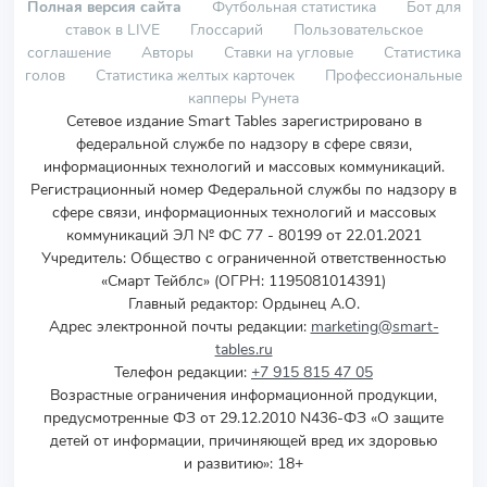
Полная версия сайта
Футбольная статистика
Бот для
ставок в LIVE
Глоссарий
Пользовательское
соглашение
Авторы
Ставки на угловые
Статистика
голов
Статистика желтых карточек
Профессиональные
капперы Рунета
Сетевое издание Smart Tables зарегистрировано в
федеральной службе по надзору в сфере связи,
информационных технологий и массовых коммуникаций.
Регистрационный номер Федеральной службы по надзору в
сфере связи, информационных технологий и массовых
коммуникаций ЭЛ № ФС 77 - 80199 от 22.01.2021
Учредитель
:
Общество с ограниченной ответственностью
«Смарт Тейблс» (ОГРН: 1195081014391)
Главный редактор: Ордынец А.О.
Адрес электронной почты редакции:
marketing@smart-
tables.ru
Телефон редакции:
+7 915 815 47 05
Возрастные ограничения информационной продукции,
предусмотренные ФЗ от 29.12.2010 N436-ФЗ «О защите
детей от информации, причиняющей вред их здоровью
и развитию»: 18+