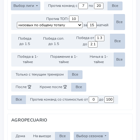
Выбор лиги
Против команд с
по
Все
Против ТОП-
Все
за
матчей
Победа от
Победа
Победа соп.
Все
до 1.5
до 1.5
до
Победа в 1-
Поражение в 1-
Ничья в 1-
Все
тайме
тайме
тайме
Только с текущим тренером
Все
После 🏆
Кроме после 🏆
Все
Все
Против команд со стоимостью от
до
AGROPECUARIO
Дома
На выезде
Все
Выбор сезонов