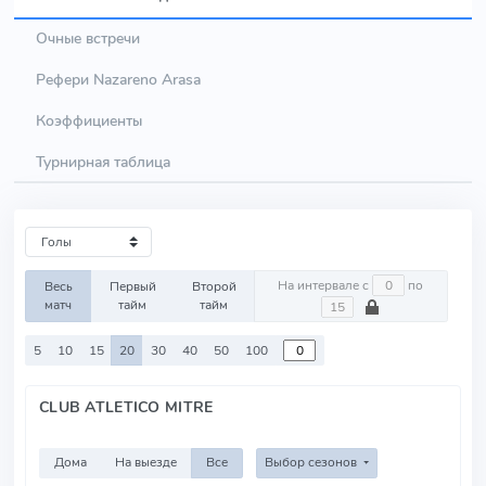
Очные встречи
Рефери Nazareno Arasa
Коэффициенты
Турнирная таблица
На интервале с
по
Весь
Первый
Второй
матч
тайм
тайм
5
10
15
20
30
40
50
100
CLUB ATLETICO MITRE
Дома
На выезде
Все
Выбор сезонов