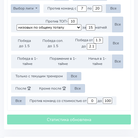
Выбор лиги
Против команд с
по
Все
Против ТОП-
Все
за
матчей
Победа от
Победа
Победа соп.
Все
до 1.5
до 1.5
до
Победа в 1-
Поражение в 1-
Ничья в 1-
Все
тайме
тайме
тайме
Только с текущим тренером
Все
После 🏆
Кроме после 🏆
Все
Все
Против команд со стоимостью от
до
Статистика обновлена