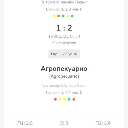
Гл. тренер: Клаудио Бьяджо
Стоимость: 1.9 млн. €
⬤
⬤
⬤
⬤
⬤
1 : 2
16.05.2021, 00:00
Матч окончен
Группа A
Тур 10
Агропекуарио
(Agropecuario)
Гл. тренер: Габриэль Гомес
Стоимость: 3.1 млн. €
⬤
⬤
⬤
⬤
⬤
П1:
2.8
Х:
3
П2:
2.6