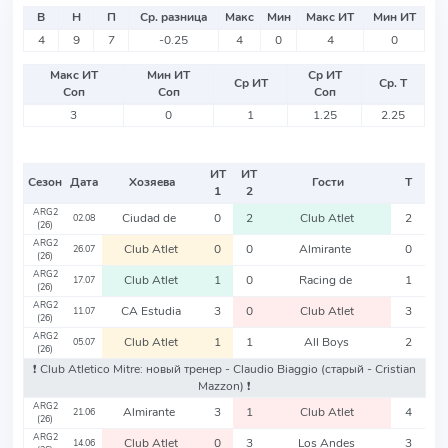
В
Н
П
Ср. разница
Макс
Мин
Макс ИТ
Мин ИТ
4
9
7
-0.25
4
0
4
0
Макс ИТ
Мин ИТ
Ср ИТ
Ср ИТ
Ср. Т
Соп
Соп
Соп
3
0
1
1.25
2.25
ИТ
ИТ
Сезон
Дата
Хозяева
Гости
Т
1
2
ARG2
Ciudad de
0
2
Club Atlet
2
02.08
(26)
ARG2
Club Atlet
0
0
Almirante
0
26.07
(26)
ARG2
Club Atlet
1
0
Racing de
1
17.07
(26)
ARG2
CA Estudia
3
0
Club Atlet
3
11.07
(26)
ARG2
Club Atlet
1
1
All Boys
2
05.07
(26)
❗️ Club Atletico Mitre: новый тренер - Claudio Biaggio
(старый - Cristian
Mazzon)
❗️
ARG2
Almirante
3
1
Club Atlet
4
21.06
(26)
ARG2
Club Atlet
0
3
Los Andes
3
14.06