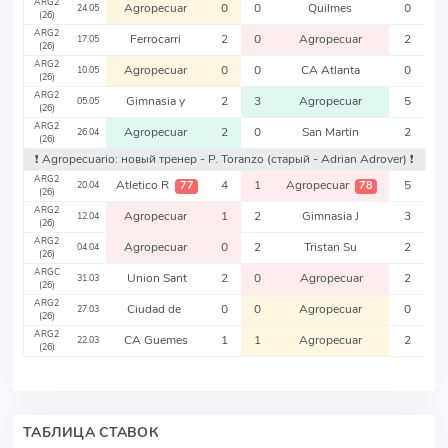
ARG2
Agropecuar
0
0
Quilmes
0
24.05
(26)
ARG2
Ferrocarri
2
0
Agropecuar
2
17.05
(26)
ARG2
Agropecuar
0
0
CA Atlanta
0
10.05
(26)
ARG2
Gimnasia y
2
3
Agropecuar
5
05.05
(26)
ARG2
Agropecuar
2
0
San Martin
2
26.04
(26)
❗️ Agropecuario: новый тренер - P. Toranzo
(старый - Adrian Adrover)
❗️
ARG2
Atletico R
4
1
Agropecuar
5
77
78
20.04
(26)
ARG2
Agropecuar
1
2
Gimnasia J
3
12.04
(26)
ARG2
Agropecuar
0
2
Tristan Su
2
04.04
(26)
ARGC
Union Sant
2
0
Agropecuar
2
31.03
(26)
ARG2
Ciudad de
0
0
Agropecuar
0
27.03
(26)
ARG2
CA Guemes
1
1
Agropecuar
2
22.03
(26)
ТАБЛИЦА СТАВОК