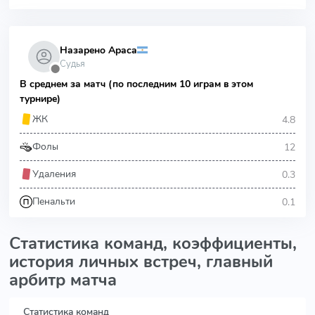
Назарено Араса
Судья
⬤
В среднем за матч (по последним 10 играм в этом
турнире)
4.8
ЖК
12
Фолы
0.3
Удаления
0.1
Пенальти
Статистика команд, коэффициенты,
история личных встреч, главный
арбитр матча
Статистика команд