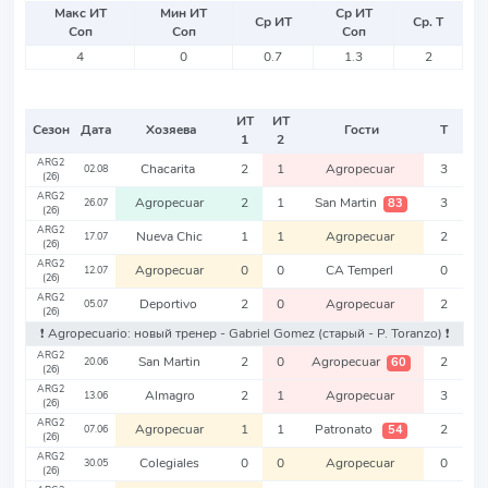
Макс ИТ
Мин ИТ
Ср ИТ
Ср ИТ
Ср. Т
Соп
Соп
Соп
4
0
0.7
1.3
2
ИТ
ИТ
Сезон
Дата
Хозяева
Гости
Т
1
2
ARG2
Chacarita
2
1
Agropecuar
3
02.08
(26)
ARG2
Agropecuar
2
1
San Martin
3
83
26.07
(26)
ARG2
Nueva Chic
1
1
Agropecuar
2
17.07
(26)
ARG2
Agropecuar
0
0
CA Temperl
0
12.07
(26)
ARG2
Deportivo
2
0
Agropecuar
2
05.07
(26)
❗️ Agropecuario: новый тренер - Gabriel Gomez
(старый - P. Toranzo)
❗️
ARG2
San Martin
2
0
Agropecuar
2
60
20.06
(26)
ARG2
Almagro
2
1
Agropecuar
3
13.06
(26)
ARG2
Agropecuar
1
1
Patronato
2
54
07.06
(26)
ARG2
Colegiales
0
0
Agropecuar
0
30.05
(26)