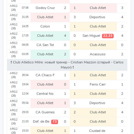
(26)
ARG2
Godoy Cruz
2
1
Club Atlet
3
07.06
(26)
ARG2
Club Atlet
1
3
Deportivo
4
31.05
(26)
ARG2
Colon
1
1
Club Atlet
2
24.05
(26)
ARG2
Club Atlet
4
0
San Miguel
4
22,33
17.05
(26)
ARG2
CA San Tel
0
0
Club Atlet
0
09.05
(26)
ARG2
Club Atlet
2
0
Acassuso
2
03.05
(26)
❗️ Club Atletico Mitre: новый тренер - Cristian Mazzon
(старый - Carlos
Mayor)
❗️
ARG2
CA Chaco F
1
1
Club Atlet
2
26.04
(26)
ARG2
Club Atlet
0
1
Ferro Carr
1
19.04
(26)
ARG2
Central No
1
1
Club Atlet
2
12.04
(26)
ARG2
Club Atlet
1
3
Deportivo
4
05.04
(26)
ARG2
CA Guemes
2
2
Club Atlet
4
29.03
(26)
ARG2
Def. de Be
0
0
Club Atlet
0
73
21.03
(26)
ARG2
Club Atlet
1
1
Ciudad de
2
15.03
(26)