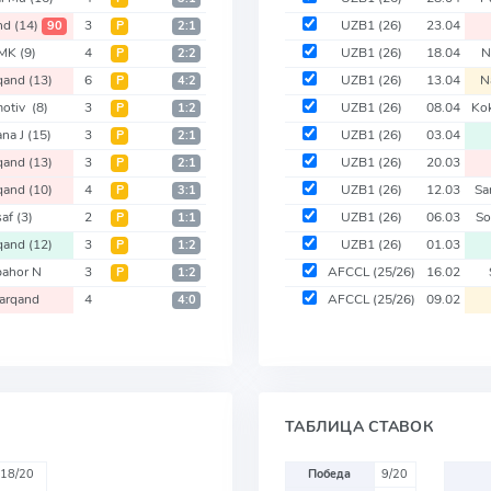
nd
(14)
3
UZB1
(26)
23.04
90
Р
2:1
MK
(9)
4
UZB1
(26)
18.04
N
Р
2:2
qand
(13)
6
UZB1
(26)
13.04
N
Р
4:2
motiv
(8)
3
UZB1
(26)
08.04
Ko
Р
1:2
ana J
(15)
3
UZB1
(26)
03.04
Р
2:1
qand
(13)
3
UZB1
(26)
20.03
Р
2:1
qand
(10)
4
UZB1
(26)
12.03
Sa
Р
3:1
saf
(3)
2
UZB1
(26)
06.03
So
Р
1:1
qand
(12)
3
UZB1
(26)
01.03
Р
1:2
ahor N
3
AFCCL
(25/26)
16.02
Р
1:2
arqand
4
AFCCL
(25/26)
09.02
4:0
ТАБЛИЦА СТАВОК
18/20
Победа
9/20