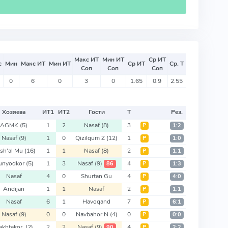
Макс ИТ
Мин ИТ
Ср ИТ
с
Мин
Макс ИТ
Мин ИТ
Ср ИТ
Ср. Т
Соп
Соп
Соп
0
6
0
3
0
1.65
0.9
2.55
Хозяева
ИТ
1
ИТ
2
Гости
Т
Рез.
AGMK
(5)
1
2
Nasaf
(8)
3
Р
1:2
Nasaf
(9)
1
0
Qizilqum Z
(12)
1
Р
1:0
sh'al Mu
(16)
1
1
Nasaf
(8)
2
Р
1:1
unyodkor
(5)
1
3
Nasaf
(9)
4
86
Р
1:3
Nasaf
4
0
Shurtan Gu
4
Р
4:0
Andijan
1
1
Nasaf
2
Р
1:1
Nasaf
6
1
Havoqand
7
Р
6:1
Nasaf
(9)
0
0
Navbahor N
(4)
0
Р
0:0
akhtakor
(2)
2
2
Nasaf
(9)
4
90
Р
2:2