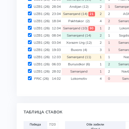
UZB1
(26)
28.04
Andijan
(12)
2
1
Samarqa
UZB1
(26)
23.04
Samarqand
(14)
2
2
AG
21
UZB1
(26)
18.04
Pakhtakor
(2)
4
2
Samar
UZB1
(26)
12.04
Samarqand
(10)
1
2
Loko
90
UZB1
(26)
08.04
Samarqand
(14)
2
1
Sogdi
UZB1
(26)
03.04
Xorazm Urg
(12)
2
1
Samar
UZB1
(26)
19.03
Buxoro
(4)
3
1
Samar
UZB1
(26)
12.03
Samarqand
(11)
1
1
Na
UZB1
(26)
06.03
Bunyodkor
(6)
1
2
Samar
UZB1
(26)
28.02
Samarqand
1
2
Navb
FRIC
(26)
14.02
Lokomotiv
4
0
Sam
ТАБЛИЦА СТАВОК
Победа
7/20
Обе забили