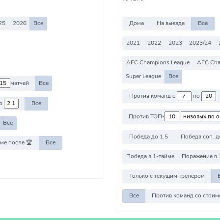
25
2026
Все
Дома
На выезде
Все
2021
2022
2023
2023/24
AFC Champions League
AFC Cha
Super League
Все
матчей
Все
Против команд с
по
о
Все
Против ТОП-
Все
Победа до 1.5
Победа соп. д
ме после 🏆
Все
Победа в 1-тайме
Поражение в 
Только с текущим тренером
Все