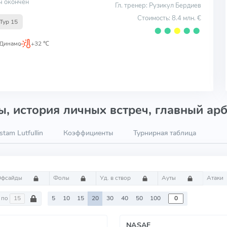
ч окончен
Гл. тренер: Рузикул Бердиев
Стоимость: 8.4 млн. €
Тур 15
⬤
⬤
⬤
⬤
⬤
 Динамо
,
+32 ℃
, история личных встреч, главный арб
tam Lutfullin
Коэффициенты
Турнирная таблица
Офсайды
Фолы
Уд. в створ
Ауты
Атаки
по
5
10
15
20
30
40
50
100
NASAF