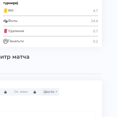
турнире)
4.7
ЖК
24.4
Фолы
0.7
Удаления
0.2
Пенальти
итр матча
Оп. атаки
Другое