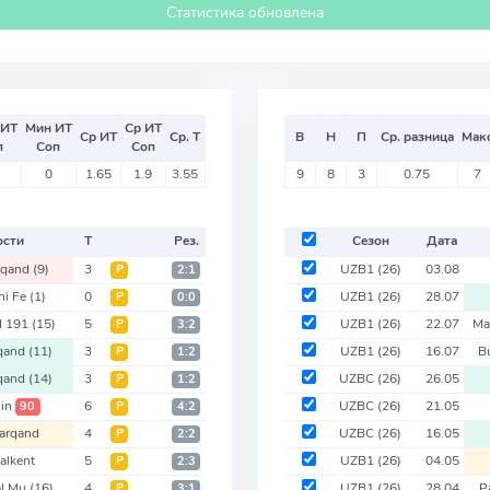
Статистика обновлена
 ИТ
Мин ИТ
Ср ИТ
Ср ИТ
Ср. Т
В
Н
П
Ср. разница
Мак
п
Соп
Соп
0
1.65
1.9
3.55
9
8
3
0.75
7
ости
Т
Рез.
Сезон
Дата
rqand
(9)
3
UZB1
(26)
03.08
Р
2:1
hi Fe
(1)
0
UZB1
(26)
28.07
Р
0:0
d 191
(15)
5
UZB1
(26)
22.07
Ma
Р
3:2
qand
(11)
3
UZB1
(26)
16.07
B
Р
1:2
qand
(14)
3
UZBC
(26)
26.05
Р
1:2
in
6
UZBC
(26)
21.05
90
Р
4:2
arqand
4
UZBC
(26)
16.05
Р
2:2
alkent
5
UZB1
(26)
04.05
Р
2:3
al Mu
(16)
4
UZB1
(26)
28.04
P
Р
3:1