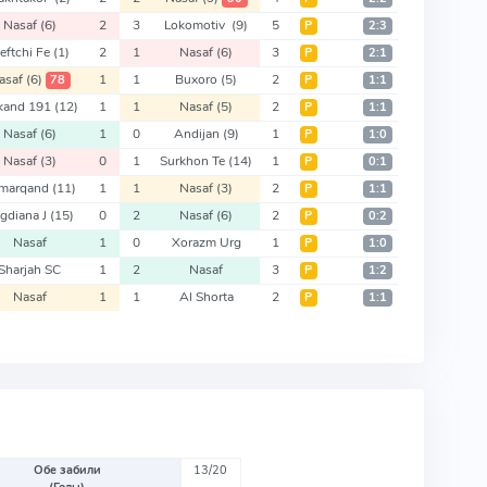
Nasaf
(6)
2
3
Lokomotiv
(9)
5
Р
2:3
eftchi Fe
(1)
2
1
Nasaf
(6)
3
Р
2:1
asaf
(6)
1
1
Buxoro
(5)
2
78
Р
1:1
kand 191
(12)
1
1
Nasaf
(5)
2
Р
1:1
Nasaf
(6)
1
0
Andijan
(9)
1
Р
1:0
Nasaf
(3)
0
1
Surkhon Te
(14)
1
Р
0:1
marqand
(11)
1
1
Nasaf
(3)
2
Р
1:1
gdiana J
(15)
0
2
Nasaf
(6)
2
Р
0:2
Nasaf
1
0
Xorazm Urg
1
Р
1:0
Sharjah SC
1
2
Nasaf
3
Р
1:2
Nasaf
1
1
Al Shorta
2
Р
1:1
Обе забили
13/20