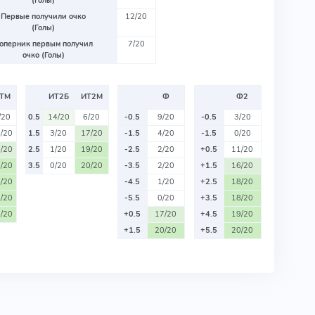
(Голы)
Первые получили очко
12/20
(Голы)
оперник первым получил
7/20
очко (Голы)
ТМ
ИТ2Б
ИТ2М
Ф
Ф2
/20
0.5
14/20
6/20
-0.5
9/20
-0.5
3/20
/20
1.5
3/20
17/20
-1.5
4/20
-1.5
0/20
/20
2.5
1/20
19/20
-2.5
2/20
+0.5
11/20
/20
3.5
0/20
20/20
-3.5
2/20
+1.5
16/20
/20
-4.5
1/20
+2.5
18/20
/20
-5.5
0/20
+3.5
18/20
/20
+0.5
17/20
+4.5
19/20
+1.5
20/20
+5.5
20/20