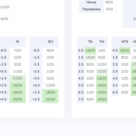
Ничья
8/20
12/20
Поражение
3/20
6/20
С
Ф
Ф2
ТБ
ТМ
ИТБ
И
-0.5
7/20
-0.5
9/20
0.5
19/20
1/20
0.5
18/20
2
-1.5
2/20
-1.5
3/20
1.5
15/20
5/20
1.5
8/20
12
-2.5
0/20
-2.5
1/20
2.5
8/20
12/20
2.5
3/20
17
+0.5
11/20
-3.5
1/20
3.5
5/20
15/20
3.5
2/20
18
+1.5
17/20
-4.5
0/20
4.5
2/20
18/20
4.5
1/20
19
+2.5
19/20
+0.5
13/20
5.5
1/20
19/20
5.5
1/20
19
+3.5
19/20
+1.5
18/20
6.5
1/20
19/20
6.5
0/20
20
+4.5
20/20
+2.5
20/20
7.5
0/20
20/20