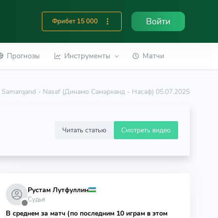
Войти
Фрибет 15 000
Прогнозы
Инструменты
Матчи
Samarqand - Nasaf (Динамо Самарканд - Насаф) 05.07.2025
Читать статью
Смотреть видео
Рустам Лутфуллин
Судья
⬤
В среднем за матч (по последним 10 играм в этом