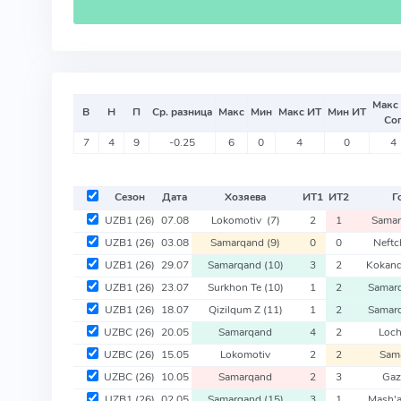
Макс
В
Н
П
Ср. разница
Макс
Мин
Макс ИТ
Мин ИТ
Со
7
4
9
-0.25
6
0
4
0
4
Сезон
Дата
Хозяева
ИТ
1
ИТ
2
Г
UZB1
(26)
07.08
Lokomotiv
(7)
2
1
Sama
UZB1
(26)
03.08
Samarqand
(9)
0
0
Neftc
UZB1
(26)
29.07
Samarqand
(10)
3
2
Kokan
UZB1
(26)
23.07
Surkhon Te
(10)
1
2
Samar
UZB1
(26)
18.07
Qizilqum Z
(11)
1
2
Samar
UZBC
(26)
20.05
Samarqand
4
2
Loch
UZBC
(26)
15.05
Lokomotiv
2
2
Sam
UZBC
(26)
10.05
Samarqand
2
3
Gaz
UZB1
(26)
02.05
Samarqand
(15)
3
1
Mash'