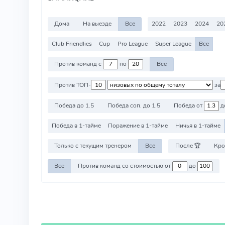
Дома
На выезде
Все
2022
2023
2024
20
Club Friendlies
Cup
Pro League
Super League
Все
Против команд с
по
Все
Против ТОП-
за
Победа до 1.5
Победа соп. до 1.5
Победа от
д
Победа в 1-тайме
Поражение в 1-тайме
Ничья в 1-тайме
Только с текущим тренером
Все
После 🏆
Кро
Все
Против команд со стоимостью от
до