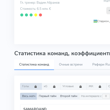
Мат
Гл. тренер: Вадим Абрамов
Стоимость: 6.5 млн. €
⬤
⬤
⬤
⬤
⬤
Стадион
Статистика команд, коэффициенты
Статистика команд
Очные встречи
Рефери Rus
Голы
xG
Угловые
ЖК
Весь матч
Первый тайм
Второй тайм
На интервале с
SAMARQAND