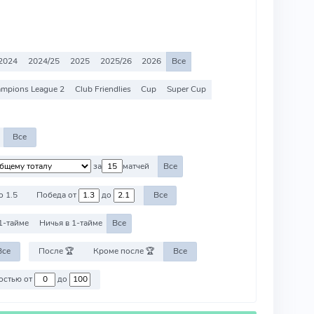
2024
2024/25
2025
2025/26
2026
Все
mpions League 2
Club Friendlies
Cup
Super Cup
Все
за
матчей
Все
о 1.5
Победа от
до
Все
1-тайме
Ничья в 1-тайме
Все
Все
После 🏆
Кроме после 🏆
Все
Против команд со стоимостью от
до