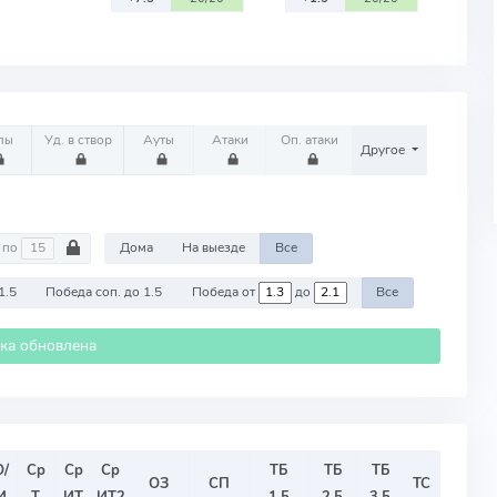
лы
Уд. в створ
Ауты
Атаки
Оп. атаки
Другое
по
Дома
На выезде
Все
1.5
Победа соп. до 1.5
Победа от
до
Все
ика обновлена
О/
Ср
Ср
Ср
ТБ
ТБ
ТБ
ОЗ
СП
ТС
И
Т
ИТ
ИТ2
1.5
2.5
3.5