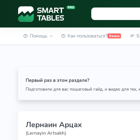
Помощь
Как пользоваться?
Б
Важно
Первый раз в этом разделе?
Подготовили для вас пошаговый гайд, и видео для тех,
Лернаин Арцах
(Lernayin Artsakh)