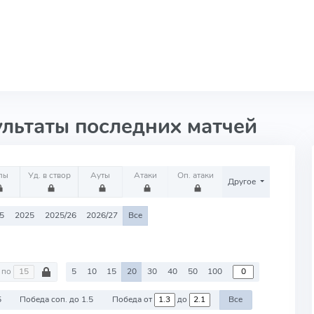
ультаты последних матчей
лы
Уд. в створ
Ауты
Атаки
Оп. атаки
Другое
5
2025
2025/26
2026/27
Все
по
5
10
15
20
30
40
50
100
5
Победа соп. до 1.5
Победа от
до
Все