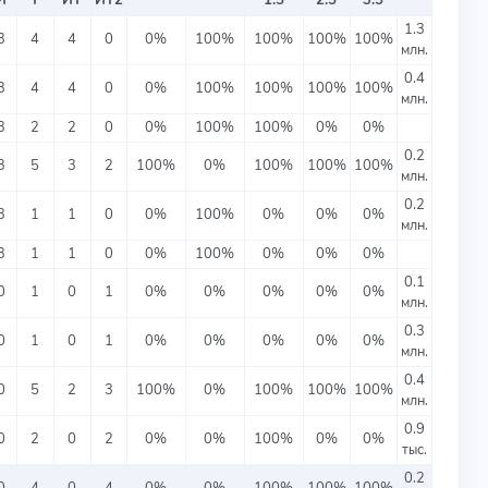
1.3
3
4
4
0
0%
100%
100%
100%
100%
млн.
0.4
3
4
4
0
0%
100%
100%
100%
100%
млн.
3
2
2
0
0%
100%
100%
0%
0%
0.2
3
5
3
2
100%
0%
100%
100%
100%
млн.
0.2
3
1
1
0
0%
100%
0%
0%
0%
млн.
3
1
1
0
0%
100%
0%
0%
0%
0.1
0
1
0
1
0%
0%
0%
0%
0%
млн.
0.3
0
1
0
1
0%
0%
0%
0%
0%
млн.
0.4
0
5
2
3
100%
0%
100%
100%
100%
млн.
0.9
0
2
0
2
0%
0%
100%
0%
0%
тыс.
0.2
0
4
0
4
0%
0%
100%
100%
100%