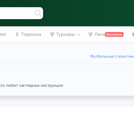
лог
Подписка
Турниры
Лиги
Бесплатно
Футбольная статистик
 кто любит наглядные инструкции