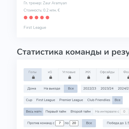
Гл. тренер: Zaur Aramyan
Стоимость: 0.2 млн. €
⬤
⬤
⬤
⬤
⬤
First League
Статистика команды и рез
Голы
xG
Угловые
ЖК
Офсайды
Фо
Дома
На выезде
Все
2022/23
2023/24
2024/2
Cup
First League
Premier League
Club Friendlies
Все
Весь матч
Первый тайм
Второй тайм
На интервале с
Против команд с
по
Все
Победа до 1.