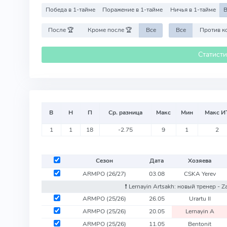
Победа в 1-тайме
Поражение в 1-тайме
Ничья в 1-тайме
В
После 🏆
Кроме после 🏆
Все
Все
Статист
В
Н
П
Ср. разница
Макс
Мин
Макс И
1
1
18
-2.75
9
1
2
Сезон
Дата
Хозяева
ARMPO
(26/27)
03.08
CSKA Yerev
❗️ Lernayin Artsakh: новый тренер - 
ARMPO
(25/26)
26.05
Urartu II
ARMPO
(25/26)
20.05
Lernayin A
ARMPO
(25/26)
11.05
Bentonit