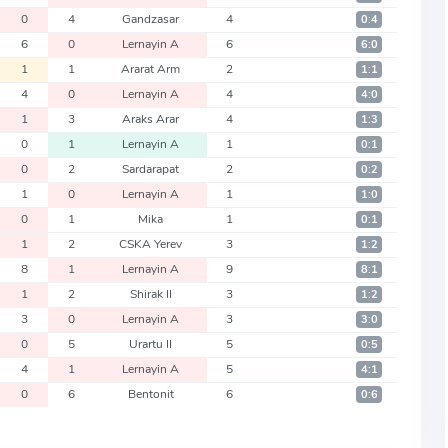
0
4
Gandzasar
4
0:4
6
0
Lernayin A
6
6:0
1
1
Ararat Arm
2
1:1
4
0
Lernayin A
4
4:0
1
3
Araks Arar
4
1:3
0
1
Lernayin A
1
0:1
0
2
Sardarapat
2
0:2
1
0
Lernayin A
1
1:0
0
1
Mika
1
0:1
1
2
CSKA Yerev
3
1:2
8
1
Lernayin A
9
8:1
1
2
Shirak II
3
1:2
3
0
Lernayin A
3
3:0
0
5
Urartu II
5
0:5
4
1
Lernayin A
5
4:1
0
6
Bentonit
6
0:6