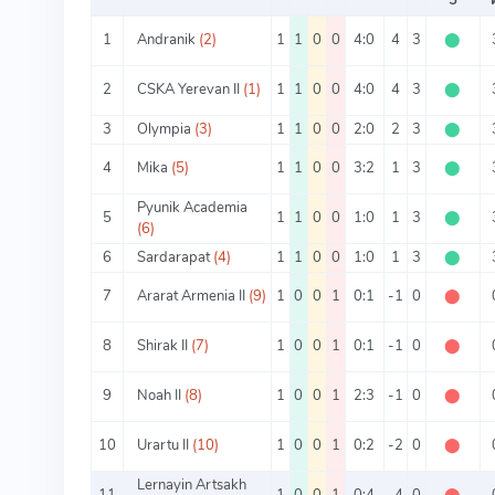
1
Andranik
(2)
1
1
0
0
4:0
4
3
⬤
2
CSKA Yerevan II
(1)
1
1
0
0
4:0
4
3
⬤
3
Olympia
(3)
1
1
0
0
2:0
2
3
⬤
4
Mika
(5)
1
1
0
0
3:2
1
3
⬤
Pyunik Academia
5
1
1
0
0
1:0
1
3
⬤
(6)
6
Sardarapat
(4)
1
1
0
0
1:0
1
3
⬤
7
Ararat Armenia II
(9)
1
0
0
1
0:1
-1
0
⬤
8
Shirak II
(7)
1
0
0
1
0:1
-1
0
⬤
9
Noah II
(8)
1
0
0
1
2:3
-1
0
⬤
10
Urartu II
(10)
1
0
0
1
0:2
-2
0
⬤
Lernayin Artsakh
11
1
0
0
1
0:4
-4
0
⬤