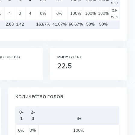
млн.
0.5
0
4
0
4
0%
0%
100%
100%
100%
млн.
2.83
1.42
16.67%
41.67%
66.67%
50%
50%
(В ГОСТЯХ)
МИНУТ / ГОЛ
22.5
КОЛИЧЕСТВО ГОЛОВ
0-
2-
1
3
4+
0%
0%
100%