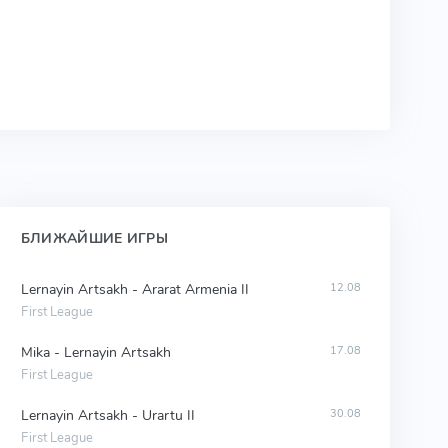
БЛИЖАЙШИЕ ИГРЫ
Lernayin Artsakh - Ararat Armenia II
12.08
First League
Mika - Lernayin Artsakh
17.08
First League
Lernayin Artsakh - Urartu II
30.08
First League