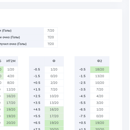
 (Голы)
7/20
 очко (Голы)
?/20
учил очко (Голы)
?/20
Б
ИТ2М
Ф
Ф2
0
1/20
-0.5
1/20
-0.5
18/20
0
4/20
-1.5
0/20
-1.5
13/20
0
8/20
+0.5
2/20
-2.5
10/20
0
12/20
+1.5
7/20
-3.5
7/20
0
16/20
+2.5
10/20
-4.5
4/20
0
17/20
+3.5
13/20
-5.5
3/20
0
19/20
+4.5
16/20
-6.5
1/20
0
19/20
+5.5
17/20
-7.5
0/20
0
20/20
+6.5
19/20
+0.5
19/20
+7.5
20/20
+1.5
20/20