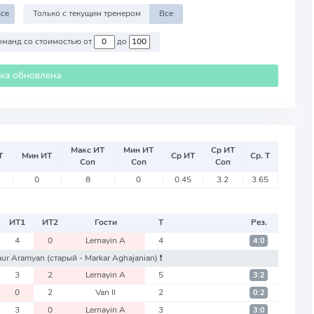
се
Только с текущим тренером
Все
Против команд со стоимостью от
до
ика обновлена
Макс ИТ
Мин ИТ
Ср ИТ
Т
Мин ИТ
Ср ИТ
Ср. Т
Соп
Соп
Соп
0
8
0
0.45
3.2
3.65
ИТ
1
ИТ
2
Гости
Т
Рез.
4
0
Lernayin A
4
4:0
Zaur Aramyan
(старый - Markar Aghajanian)
❗️
3
2
Lernayin A
5
3:2
0
2
Van II
2
0:2
3
0
Lernayin A
3
3:0