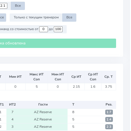
Все
се
Только с текущим тренером
Все
Против команд со стоимостью от
до
ика обновлена
Макс ИТ
Мин ИТ
Ср ИТ
Т
Мин ИТ
Ср ИТ
Ср. Т
Соп
Соп
Соп
0
5
0
2.15
1.6
3.75
Т
1
ИТ
2
Гости
Т
Рез.
1
7
AZ Reserve
8
1:7
1
4
AZ Reserve
5
1:4
2
3
AZ Reserve
5
2:3