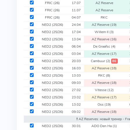
FRIC
(26)
17.07
AZ Reserve
FRIC
(26)
11.07
AZ Reserve
FRIC
(26)
04.07
RKC
NED2
(25/26)
24.04
AZ Reserve
(19)
NED2
(25/26)
17.04
Willem II
(3)
NED2
(25/26)
13.04
AZ Reserve
(16)
NED2
(25/26)
06.04
De Graafsc
(4)
NED2
(25/26)
03.04
AZ Reserve
(17)
NED2
(25/26)
20.03
Cambuur
(2)
86
NED2
(25/26)
16.03
AZ Reserve
(18)
NED2
(25/26)
13.03
RKC
(8)
NED2
(25/26)
09.03
AZ Reserve
(18)
NED2
(25/26)
27.02
Vitesse
(12)
NED2
(25/26)
23.02
AZ Reserve
(17)
NED2
(25/26)
13.02
Oss
(19)
NED2
(25/26)
09.02
AZ Reserve
(18)
❗️ AZ Reserves: новый тренер - F
NED2
(25/26)
30.01
ADO Den Ha
(1)