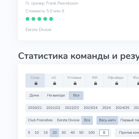
Гл. тренер: Frank Peereboom
Стоимость: 5.0 млн. €
⬤
⬤
⬤
⬤
⬤
Eerste Divisie
Статистика команды и рез
Голы
xG
Угловые
ЖК
Офсайды
Фо
Дома
На выезде
Все
2020/21
2021/22
2022/23
2023/24
2024
2024/25
20
Club Friendlies
Eerste Divisie
Все
Весь матч
Первый та
5
10
15
20
30
40
50
100