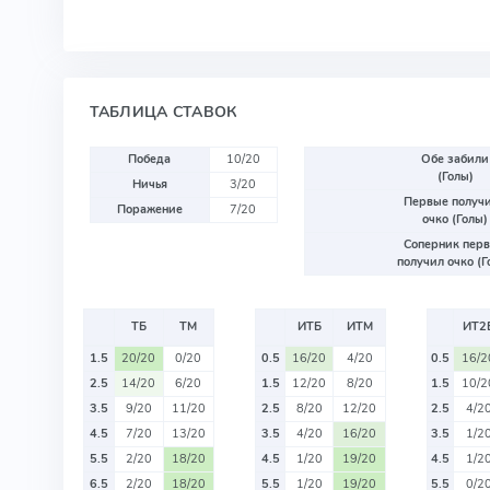
ТАБЛИЦА СТАВОК
Победа
10/20
Обе забили
(Голы)
Ничья
3/20
Первые получ
Поражение
7/20
очко (Голы)
Соперник пер
получил очко (Г
ТБ
ТМ
ИТБ
ИТМ
ИТ2
1.5
20/20
0/20
0.5
16/20
4/20
0.5
16/2
2.5
14/20
6/20
1.5
12/20
8/20
1.5
10/2
3.5
9/20
11/20
2.5
8/20
12/20
2.5
4/2
4.5
7/20
13/20
3.5
4/20
16/20
3.5
1/2
5.5
2/20
18/20
4.5
1/20
19/20
4.5
1/2
6.5
2/20
18/20
5.5
1/20
19/20
5.5
0/2