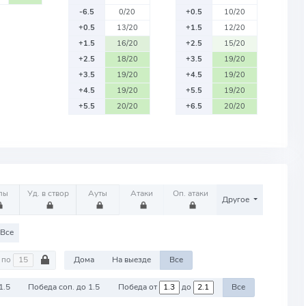
-6.5
0/20
+0.5
10/20
+0.5
13/20
+1.5
12/20
+1.5
16/20
+2.5
15/20
+2.5
18/20
+3.5
19/20
+3.5
19/20
+4.5
19/20
+4.5
19/20
+5.5
19/20
+5.5
20/20
+6.5
20/20
лы
Уд. в створ
Ауты
Атаки
Оп. атаки
Другое
Все
по
Дома
На выезде
Все
1.5
Победа соп. до 1.5
Победа от
до
Все