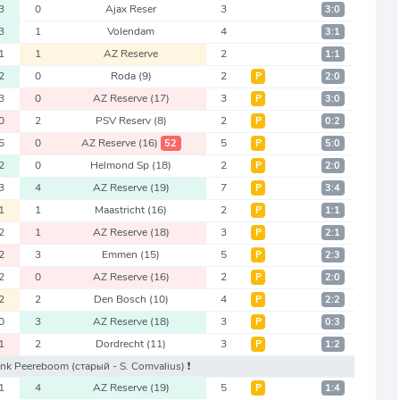
3
0
Ajax Reser
3
3:0
3
1
Volendam
4
3:1
1
1
AZ Reserve
2
1:1
2
0
Roda
(9)
2
Р
2:0
3
0
AZ Reserve
(17)
3
Р
3:0
0
2
PSV Reserv
(8)
2
Р
0:2
5
0
AZ Reserve
(16)
5
52
Р
5:0
2
0
Helmond Sp
(18)
2
Р
2:0
3
4
AZ Reserve
(19)
7
Р
3:4
1
1
Maastricht
(16)
2
Р
1:1
2
1
AZ Reserve
(18)
3
Р
2:1
2
3
Emmen
(15)
5
Р
2:3
2
0
AZ Reserve
(16)
2
Р
2:0
2
2
Den Bosch
(10)
4
Р
2:2
0
3
AZ Reserve
(18)
3
Р
0:3
1
2
Dordrecht
(11)
3
Р
1:2
rank Peereboom
(старый - S. Comvalius)
❗️
1
4
AZ Reserve
(19)
5
Р
1:4