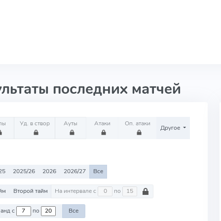
ультаты последних матчей
лы
Уд. в створ
Ауты
Атаки
Оп. атаки
Другое
25
2025/26
2026
2026/27
Все
йм
Второй тайм
На интервале с
по
Против команд с
по
Все