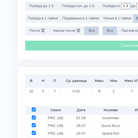
Победа до 1.5
Победа соп. до 1.5
Победа от
до
Победа в 1-тайме
Поражение в 1-тайме
Ничья в 1-тайме
В
После 🏆
Кроме после 🏆
Все
Все
Статист
В
Н
П
Ср. разница
Макс
Мин
Макс И
10
3
7
0.55
8
2
7
Сезон
Дата
Хозяева
И
FRIC
(26)
01.08
IJsselmeer
FRIC
(26)
28.07
Quick Boys
FRIC
(26)
25.07
Sparta Rot