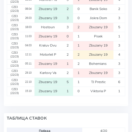
(22/23)
CZE3
Zbuzany 19
2
0
Banik Soko
2
08.04
(22/23)
CZE3
Zbuzany 19
3
0
Jiskra Dom
3
26.03
(22/23)
CZE3
Hostoun
3
2
Zbuzany 19
5
18.03
(22/23)
CZE3
Zbuzany 19
0
1
Pisek
1
11.03
(22/23)
CZE3
Kraluv Dvu
2
1
Zbuzany 19
3
04.03
(22/23)
CZE3
Motorlet P
2
2
Zbuzany 19
4
12.11
(22/23)
CZE3
Zbuzany 19
1
2
Bohemians
3
05.11
(22/23)
CZE3
Karlovy Va
2
1
Zbuzany 19
3
29.10
(22/23)
CZE3
Zbuzany 19
5
1
TJ Prestic
6
22.10
(22/23)
CZE3
Zbuzany 19
1
0
Viktoria P
1
15.10
(22/23)
ТАБЛИЦА СТАВОК
Победа
4/20