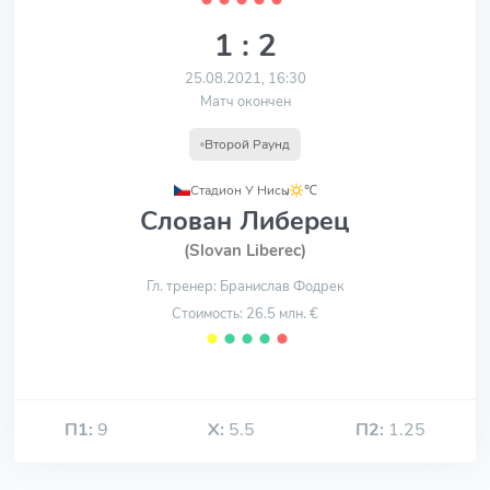
1 : 2
25.08.2021, 16:30
Матч окончен
Второй Раунд
Стадион У Нисы
,
℃
Слован Либерец
(Slovan Liberec)
Гл. тренер: Бранислав Фодрек
Стоимость: 26.5 млн. €
⬤
⬤
⬤
⬤
⬤
П1:
9
Х:
5.5
П2:
1.25