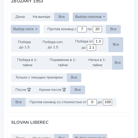
ZBUZANY 1953
Дома
На выезде
Все
Выбор сезонов
Выбор лиги
Против команд с
по
Все
Победа от
Победа
Победа соп.
Все
до 1.5
до 1.5
до
Победа в 1-
Поражение в 1-
Ничья в 1-
Все
тайме
тайме
тайме
Только с текущим тренером
Все
После 🏆
Кроме после 🏆
Все
Все
Против команд со стоимостью от
до
SLOVAN LIBEREC