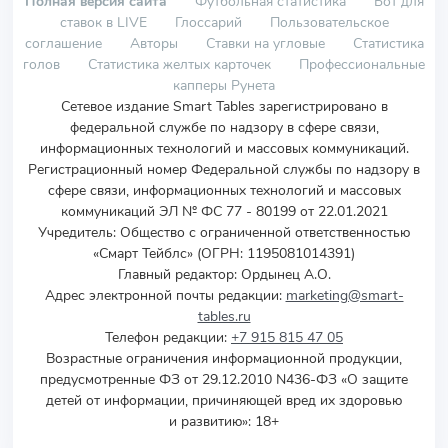
Полная версия сайта
Футбольная статистика
Бот для
ставок в LIVE
Глоссарий
Пользовательское
соглашение
Авторы
Ставки на угловые
Статистика
голов
Статистика желтых карточек
Профессиональные
капперы Рунета
Сетевое издание Smart Tables зарегистрировано в
федеральной службе по надзору в сфере связи,
информационных технологий и массовых коммуникаций.
Регистрационный номер Федеральной службы по надзору в
сфере связи, информационных технологий и массовых
коммуникаций ЭЛ № ФС 77 - 80199 от 22.01.2021
Учредитель
:
Общество с ограниченной ответственностью
«Смарт Тейблс» (ОГРН: 1195081014391)
Главный редактор: Ордынец А.О.
Адрес электронной почты редакции:
marketing@smart-
tables.ru
Телефон редакции:
+7 915 815 47 05
Возрастные ограничения информационной продукции,
предусмотренные ФЗ от 29.12.2010 N436-ФЗ «О защите
детей от информации, причиняющей вред их здоровью
и развитию»: 18+