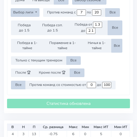
Дома
На выезде
Все
Выбор сезонов
Выбор лиги
Против команд с
по
Все
Победа от
Победа
Победа соп.
Все
до 1.5
до 1.5
до
Победа в 1-
Поражение в 1-
Ничья в 1-
Все
тайме
тайме
тайме
Только с текущим тренером
Все
После 🏆
Кроме после 🏆
Все
Все
Против команд со стоимостью от
до
Статистика обновлена
В
Н
П
Ср. разница
Макс
Мин
Макс ИТ
Мин ИТ
4
3
13
-0.75
6
0
5
0