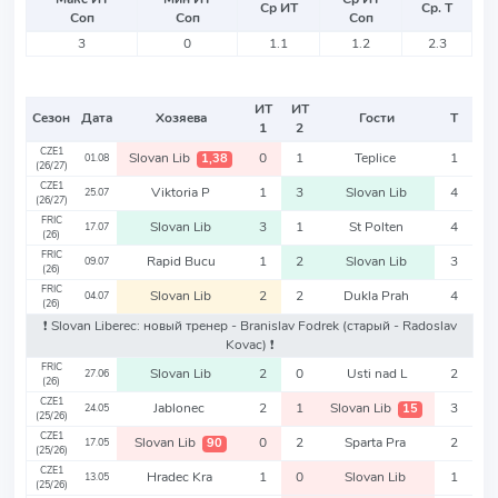
Ср ИТ
Ср. Т
Соп
Соп
Соп
3
0
1.1
1.2
2.3
ИТ
ИТ
Сезон
Дата
Хозяева
Гости
Т
1
2
CZE1
Slovan Lib
0
1
Teplice
1
1,38
01.08
(26/27)
CZE1
Viktoria P
1
3
Slovan Lib
4
25.07
(26/27)
FRIC
Slovan Lib
3
1
St Polten
4
17.07
(26)
FRIC
Rapid Bucu
1
2
Slovan Lib
3
09.07
(26)
FRIC
Slovan Lib
2
2
Dukla Prah
4
04.07
(26)
❗️ Slovan Liberec: новый тренер - Branislav Fodrek
(старый - Radoslav
Kovac)
❗️
FRIC
Slovan Lib
2
0
Usti nad L
2
27.06
(26)
CZE1
Jablonec
2
1
Slovan Lib
3
15
24.05
(25/26)
CZE1
Slovan Lib
0
2
Sparta Pra
2
90
17.05
(25/26)
CZE1
Hradec Kra
1
0
Slovan Lib
1
13.05
(25/26)