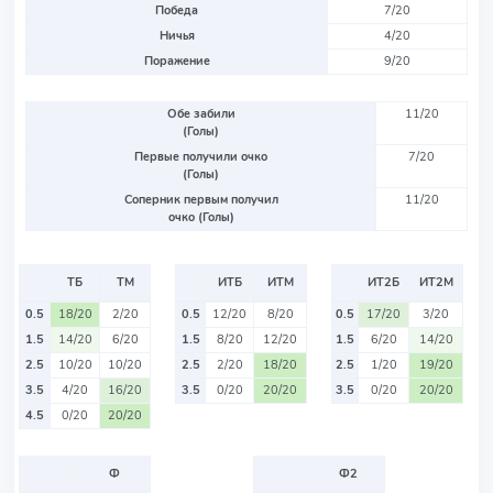
Победа
7/20
Ничья
4/20
Поражение
9/20
Обе забили
11/20
(Голы)
Первые получили очко
7/20
(Голы)
Соперник первым получил
11/20
очко (Голы)
ТБ
ТМ
ИТБ
ИТМ
ИТ2Б
ИТ2М
0.5
18/20
2/20
0.5
12/20
8/20
0.5
17/20
3/20
1.5
14/20
6/20
1.5
8/20
12/20
1.5
6/20
14/20
2.5
10/20
10/20
2.5
2/20
18/20
2.5
1/20
19/20
3.5
4/20
16/20
3.5
0/20
20/20
3.5
0/20
20/20
4.5
0/20
20/20
Ф
Ф2