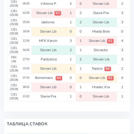
CZE1
Viktoria P
2
0
Slovan Lib
2
09.05
(25/26)
CZE1
Slovan Lib
1
2
Slavia Pra
3
83
02.05
(25/26)
CZE1
Jablonec
1
2
Slovan Lib
3
25.04
(25/26)
CZE1
Slovan Lib
0
0
Mlada Bole
0
18.04
(25/26)
CZE1
MFK Karvin
3
1
Slovan Lib
4
61
12.04
(25/26)
CZE1
Slovan Lib
2
1
Slovacko
3
04.04
(25/26)
FRIC
Pardubice
1
2
Slovan Lib
3
27.03
(26)
CZE1
Slovan Lib
1
1
Teplice
2
88
15.03
(25/26)
CZE1
Bohemians
0
0
Slovan Lib
0
64
82
07.03
(25/26)
CZE1
Slovan Lib
0
1
Hradec Kra
1
28.02
(25/26)
CZE1
Slavia Pra
1
0
Slovan Lib
1
21.02
(25/26)
ТАБЛИЦА СТАВОК