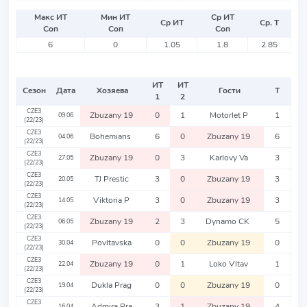
Макс ИТ
Мин ИТ
Ср ИТ
Ср ИТ
Ср. Т
Соп
Соп
Соп
6
0
1.05
1.8
2.85
ИТ
ИТ
Сезон
Дата
Хозяева
Гости
Т
1
2
CZE3
Zbuzany 19
0
1
Motorlet P
1
09.06
(22/23)
CZE3
Bohemians
6
0
Zbuzany 19
6
04.06
(22/23)
CZE3
Zbuzany 19
0
3
Karlovy Va
3
27.05
(22/23)
CZE3
TJ Prestic
3
0
Zbuzany 19
3
20.05
(22/23)
CZE3
Viktoria P
3
0
Zbuzany 19
3
14.05
(22/23)
CZE3
Zbuzany 19
2
3
Dynamo CK
5
06.05
(22/23)
CZE3
Povltavska
0
0
Zbuzany 19
0
30.04
(22/23)
CZE3
Zbuzany 19
0
1
Loko Vltav
1
22.04
(22/23)
CZE3
Dukla Prag
0
0
Zbuzany 19
0
19.04
(22/23)
CZE3
Admira Pra
3
1
Zbuzany 19
4
16.04