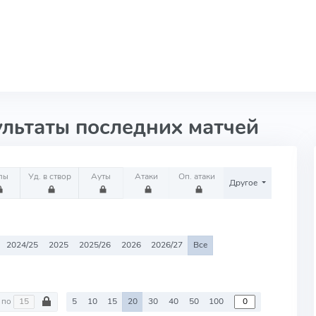
ультаты последних матчей
лы
Уд. в створ
Ауты
Атаки
Оп. атаки
Другое
2024/25
2025
2025/26
2026
2026/27
Все
по
5
10
15
20
30
40
50
100