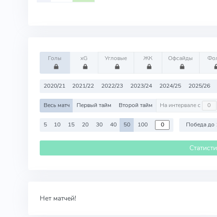
Голы
xG
Угловые
ЖК
Офсайды
Фо
2020/21
2021/22
2022/23
2023/24
2024/25
2025/26
Весь матч
Первый тайм
Второй тайм
На интервале с
5
10
15
20
30
40
50
100
Победа до 
Статист
Нет матчей!