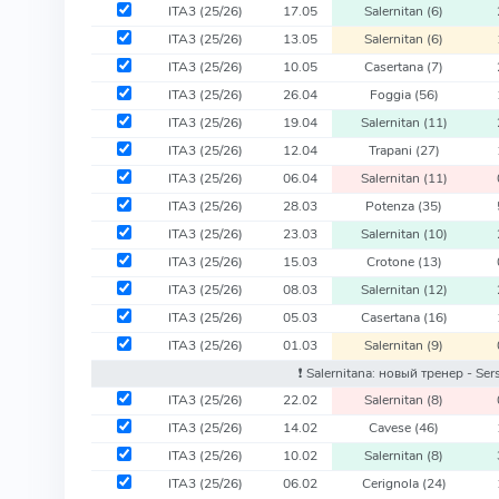
ITA3
(25/26)
17.05
Salernitan
(6)
ITA3
(25/26)
13.05
Salernitan
(6)
ITA3
(25/26)
10.05
Casertana
(7)
ITA3
(25/26)
26.04
Foggia
(56)
ITA3
(25/26)
19.04
Salernitan
(11)
ITA3
(25/26)
12.04
Trapani
(27)
ITA3
(25/26)
06.04
Salernitan
(11)
ITA3
(25/26)
28.03
Potenza
(35)
ITA3
(25/26)
23.03
Salernitan
(10)
ITA3
(25/26)
15.03
Crotone
(13)
ITA3
(25/26)
08.03
Salernitan
(12)
ITA3
(25/26)
05.03
Casertana
(16)
ITA3
(25/26)
01.03
Salernitan
(9)
❗️ Salernitana: новый тренер - Se
ITA3
(25/26)
22.02
Salernitan
(8)
ITA3
(25/26)
14.02
Cavese
(46)
ITA3
(25/26)
10.02
Salernitan
(8)
ITA3
(25/26)
06.02
Cerignola
(24)