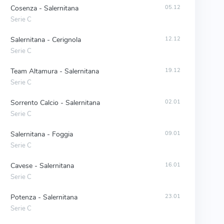
Cosenza - Salernitana
05.12
Serie C
Salernitana - Cerignola
12.12
Serie C
Team Altamura - Salernitana
19.12
Serie C
Sorrento Calcio - Salernitana
02.01
Serie C
Salernitana - Foggia
09.01
Serie C
Cavese - Salernitana
16.01
Serie C
Potenza - Salernitana
23.01
Serie C