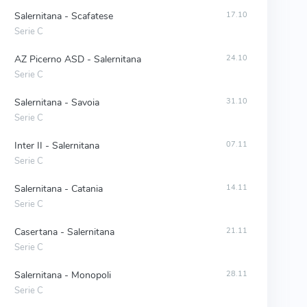
Salernitana - Scafatese
17.10
Serie C
AZ Picerno ASD - Salernitana
24.10
Serie C
Salernitana - Savoia
31.10
Serie C
Inter II - Salernitana
07.11
Serie C
Salernitana - Catania
14.11
Serie C
Casertana - Salernitana
21.11
Serie C
Salernitana - Monopoli
28.11
Serie C