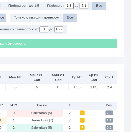
5
Победа соп. до 1.5
Победа от
до
Все
се
Только с текущим тренером
Все
Против команд со стоимостью от
до
ика обновлена
Макс ИТ
Мин ИТ
Ср ИТ
Т
Мин ИТ
Ср ИТ
Ср. Т
Соп
Соп
Соп
0
5
0
1.35
1.05
2.4
Т
1
ИТ
2
Гости
Т
Рез.
2
0
Salernitan
(5)
2
Р
2:0
1
1
Union Bres
(7)
2
Р
1:1
0
2
Salernitan
(5)
2
Р
0:2