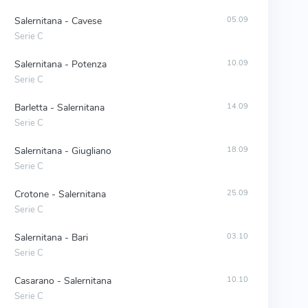
Salernitana - Cavese
05.09
Serie C
Salernitana - Potenza
10.09
Serie C
Barletta - Salernitana
14.09
Serie C
Salernitana - Giugliano
18.09
Serie C
Crotone - Salernitana
25.09
Serie C
Salernitana - Bari
03.10
Serie C
Casarano - Salernitana
10.10
Serie C