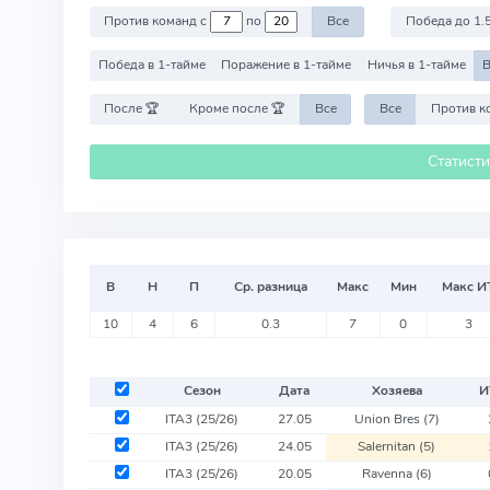
Против команд с
по
Все
Победа до 1.
Победа в 1-тайме
Поражение в 1-тайме
Ничья в 1-тайме
В
После 🏆
Кроме после 🏆
Все
Все
Статист
В
Н
П
Ср. разница
Макс
Мин
Макс И
10
4
6
0.3
7
0
3
Сезон
Дата
Хозяева
И
ITA3
(25/26)
27.05
Union Bres
(7)
ITA3
(25/26)
24.05
Salernitan
(5)
ITA3
(25/26)
20.05
Ravenna
(6)