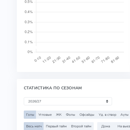
СТАТИСТИКА ПО СЕЗОНАМ
Голы
Угловые
ЖК
Фолы
Офсайды
Уд. в створ
Ауты
Весь матч
Первый тайм
Второй тайм
Дома
На вые