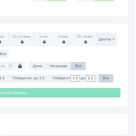
лы
Уд. в створ
Ауты
Атаки
Оп. атаки
Другое
Все
по
Дома
На выезде
Все
1.5
Победа соп. до 1.5
Победа от
до
Все
ика обновлена