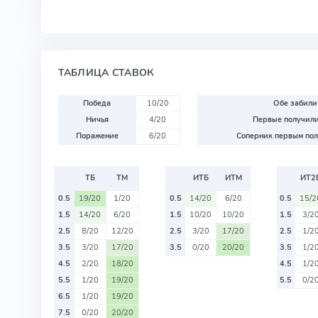
ТАБЛИЦА СТАВОК
Победа
10/20
Обе забили
Ничья
4/20
Первые получили
Поражение
6/20
Соперник первым пол
ТБ
ТМ
ИТБ
ИТМ
ИТ2
0.5
19/20
1/20
0.5
14/20
6/20
0.5
15/2
1.5
14/20
6/20
1.5
10/20
10/20
1.5
3/2
2.5
8/20
12/20
2.5
3/20
17/20
2.5
1/2
3.5
3/20
17/20
3.5
0/20
20/20
3.5
1/2
4.5
2/20
18/20
4.5
1/2
5.5
1/20
19/20
5.5
0/2
6.5
1/20
19/20
7.5
0/20
20/20