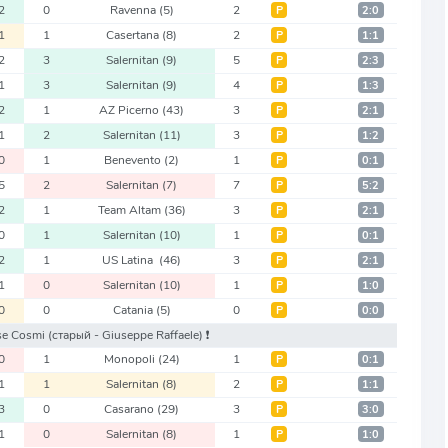
2
0
Ravenna
(5)
2
Р
2:0
1
1
Casertana
(8)
2
Р
1:1
2
3
Salernitan
(9)
5
Р
2:3
1
3
Salernitan
(9)
4
Р
1:3
2
1
AZ Picerno
(43)
3
Р
2:1
1
2
Salernitan
(11)
3
Р
1:2
0
1
Benevento
(2)
1
Р
0:1
5
2
Salernitan
(7)
7
Р
5:2
2
1
Team Altam
(36)
3
Р
2:1
0
1
Salernitan
(10)
1
Р
0:1
2
1
US Latina
(46)
3
Р
2:1
1
0
Salernitan
(10)
1
Р
1:0
0
0
Catania
(5)
0
Р
0:0
rse Cosmi
(старый - Giuseppe Raffaele)
❗️
0
1
Monopoli
(24)
1
Р
0:1
1
1
Salernitan
(8)
2
Р
1:1
3
0
Casarano
(29)
3
Р
3:0
1
0
Salernitan
(8)
1
Р
1:0