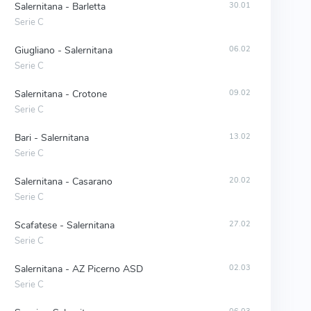
Salernitana - Barletta
30.01
Serie C
Giugliano - Salernitana
06.02
Serie C
Salernitana - Crotone
09.02
Serie C
Bari - Salernitana
13.02
Serie C
Salernitana - Casarano
20.02
Serie C
Scafatese - Salernitana
27.02
Serie C
Salernitana - AZ Picerno ASD
02.03
Serie C