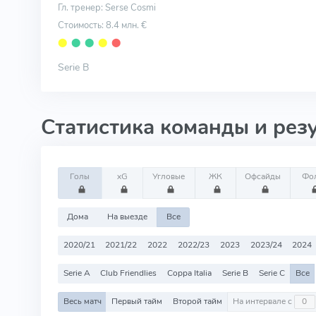
Гл. тренер: Serse Cosmi
Стоимость: 8.4 млн. €
⬤
⬤
⬤
⬤
⬤
Serie B
Статистика команды и рез
Голы
xG
Угловые
ЖК
Офсайды
Фо
Дома
На выезде
Все
2020/21
2021/22
2022
2022/23
2023
2023/24
2024
Serie A
Club Friendlies
Coppa Italia
Serie B
Serie C
Все
Весь матч
Первый тайм
Второй тайм
На интервале с