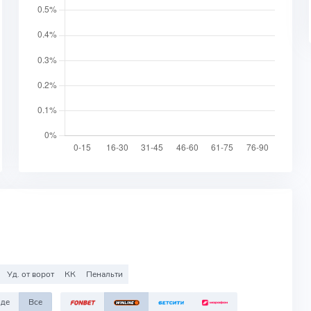
Уд. от ворот
КК
Пенальти
зде
Все