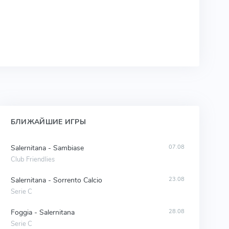
БЛИЖАЙШИЕ ИГРЫ
Salernitana - Sambiase
07.08
Club Friendlies
Salernitana - Sorrento Calcio
23.08
Serie C
Foggia - Salernitana
28.08
Serie C