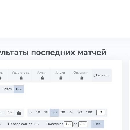
ультаты последних матчей
лы
Уд. в створ
Ауты
Атаки
Оп. атаки
Другое
2026
Все
по
5
10
15
20
30
40
50
100
5
Победа соп. до 1.5
Победа от
до
Все