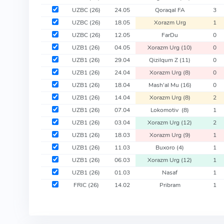
UZBC
(26)
24.05
Qoraqal FA
3
UZBC
(26)
18.05
Xorazm Urg
1
UZBC
(26)
12.05
FarDu
0
UZB1
(26)
04.05
Xorazm Urg
(10)
0
UZB1
(26)
29.04
Qizilqum Z
(11)
0
UZB1
(26)
24.04
Xorazm Urg
(8)
0
UZB1
(26)
18.04
Mash'al Mu
(16)
0
UZB1
(26)
14.04
Xorazm Urg
(8)
2
UZB1
(26)
07.04
Lokomotiv
(8)
1
UZB1
(26)
03.04
Xorazm Urg
(12)
2
UZB1
(26)
18.03
Xorazm Urg
(9)
1
UZB1
(26)
11.03
Buxoro
(4)
1
UZB1
(26)
06.03
Xorazm Urg
(12)
1
UZB1
(26)
01.03
Nasaf
1
FRIC
(26)
14.02
Pribram
1