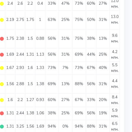
12.0
⬤
2.4
2.6
2.2
0.4
33%
47%
73%
60%
27%
млн.
13.0
⬤
2.19
2.75
1.75
1
63%
25%
75%
50%
31%
млн.
9.6
⬤
1.75
2.38
1.5
0.88
56%
31%
75%
38%
13%
млн.
4.2
⬤
1.69
2.44
1.31
1.13
56%
31%
69%
44%
25%
млн.
5.5
⬤
1.67
2.93
1.6
1.33
73%
7%
73%
67%
40%
млн.
4.4
⬤
1.56
2.88
1.5
1.38
69%
13%
88%
56%
31%
млн.
8.4
⬤
1.6
2.2
1.27
0.93
60%
27%
67%
33%
20%
млн.
5.9
⬤
1.31
2.44
1.38
1.06
38%
25%
69%
56%
19%
млн.
6.5
⬤
1.31
3.25
1.56
1.69
94%
0%
94%
88%
31%
млн.