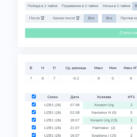
Победа в 1-тайме
Поражение в 1-тайме
Ничья в 1-тайме
В
После 🏆
Кроме после 🏆
Все
Все
Статист
В
Н
П
Ср. разница
Макс
Мин
Макс И
7
6
7
-0.2
9
0
6
Сезон
Дата
Хозяева
ИТ
1
UZB1
(26)
07.08
Xorazm Urg
2
UZB1
(26)
02.08
Navbahor N
(5)
5
UZB1
(26)
28.07
Xorazm Urg
(13)
1
UZB1
(26)
21.07
Pakhtakor
(2)
2
UZB1
(26)
16.07
Sogdiana J
(15)
2