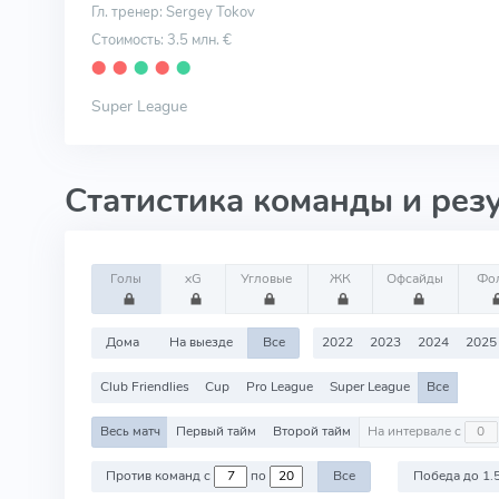
Гл. тренер: Sergey Tokov
Стоимость: 3.5 млн. €
⬤
⬤
⬤
⬤
⬤
Super League
Статистика команды и рез
Голы
xG
Угловые
ЖК
Офсайды
Фо
Дома
На выезде
Все
2022
2023
2024
2025
Club Friendlies
Cup
Pro League
Super League
Все
Весь матч
Первый тайм
Второй тайм
На интервале с
Против команд с
по
Все
Победа до 1.