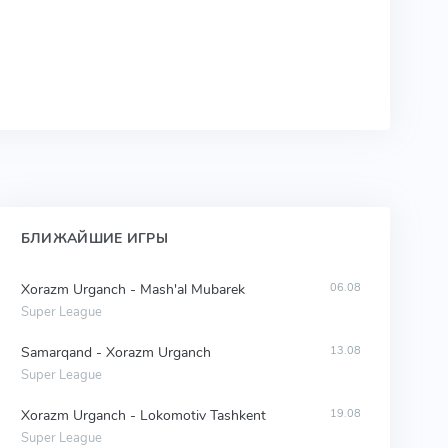
БЛИЖАЙШИЕ ИГРЫ
Xorazm Urganch - Mash'al Mubarek
06.08
Super League
Samarqand - Xorazm Urganch
13.08
Super League
Xorazm Urganch - Lokomotiv Tashkent
19.08
Super League