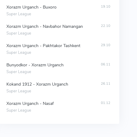
Xorazm Urganch - Buxoro
19.10
Super League
Xorazm Urganch - Navbahor Namangan
22.10
Super League
Xorazm Urganch - Pakhtakor Tashkent
29.10
Super League
Bunyodkor - Xorazm Urganch
06.11
Super League
Kokand 1912 - Xorazm Urganch
26.11
Super League
Xorazm Urganch - Nasaf
01.12
Super League