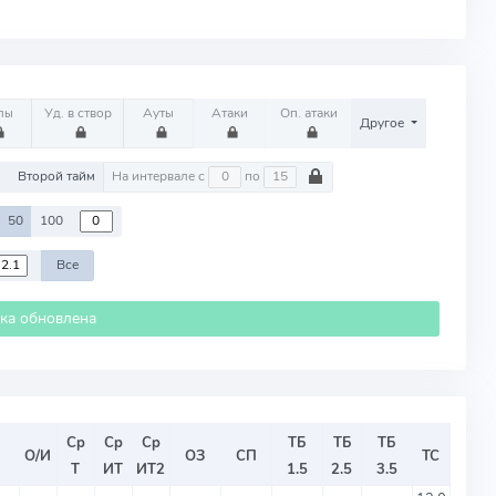
лы
Уд. в створ
Ауты
Атаки
Оп. атаки
Другое
м
Второй тайм
На интервале с
по
50
100
Все
ика обновлена
Ср
Ср
Ср
ТБ
ТБ
ТБ
О/И
ОЗ
СП
ТС
Т
ИТ
ИТ2
1.5
2.5
3.5