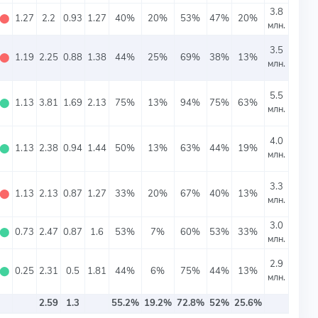
3.8
⬤
1.27
2.2
0.93
1.27
40%
20%
53%
47%
20%
млн.
3.5
⬤
1.19
2.25
0.88
1.38
44%
25%
69%
38%
13%
млн.
5.5
⬤
1.13
3.81
1.69
2.13
75%
13%
94%
75%
63%
млн.
4.0
⬤
1.13
2.38
0.94
1.44
50%
13%
63%
44%
19%
млн.
3.3
⬤
1.13
2.13
0.87
1.27
33%
20%
67%
40%
13%
млн.
3.0
⬤
0.73
2.47
0.87
1.6
53%
7%
60%
53%
33%
млн.
2.9
⬤
0.25
2.31
0.5
1.81
44%
6%
75%
44%
13%
млн.
2.59
1.3
55.2%
19.2%
72.8%
52%
25.6%