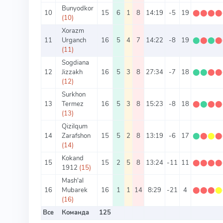
Bunyodkor
10
15
6
1
8
14:19
-5
19
⬤
⬤
⬤
⬤
(10)
Xorazm
11
Urganch
16
5
4
7
14:22
-8
19
⬤
⬤
⬤
⬤
(11)
Sogdiana
12
Jizzakh
16
5
3
8
27:34
-7
18
⬤
⬤
⬤
⬤
(12)
Surkhon
13
Termez
16
5
3
8
15:23
-8
18
⬤
⬤
⬤
⬤
(13)
Qizilqum
14
Zarafshon
15
5
2
8
13:19
-6
17
⬤
⬤
⬤
⬤
(14)
Kokand
15
15
2
5
8
13:24
-11
11
⬤
⬤
⬤
⬤
1912
(15)
Mash'al
16
Mubarek
16
1
1
14
8:29
-21
4
⬤
⬤
⬤
⬤
(16)
Все
Команда
125