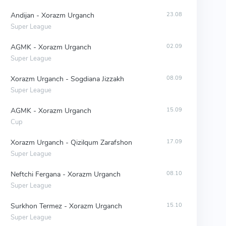
Andijan - Xorazm Urganch
23.08
Super League
AGMK - Xorazm Urganch
02.09
Super League
Xorazm Urganch - Sogdiana Jizzakh
08.09
Super League
AGMK - Xorazm Urganch
15.09
Cup
Xorazm Urganch - Qizilqum Zarafshon
17.09
Super League
Neftchi Fergana - Xorazm Urganch
08.10
Super League
Surkhon Termez - Xorazm Urganch
15.10
Super League