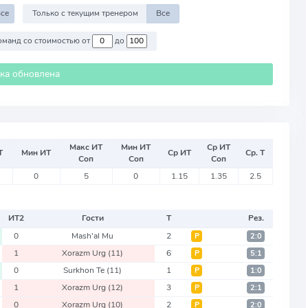
се
Только с текущим тренером
Все
Против команд со стоимостью от
до
ика обновлена
Макс ИТ
Мин ИТ
Ср ИТ
Т
Мин ИТ
Ср ИТ
Ср. Т
Соп
Соп
Соп
0
5
0
1.15
1.35
2.5
ИТ
2
Гости
Т
Рез.
0
Mash'al Mu
2
Р
2:0
1
Xorazm Urg
(11)
6
Р
5:1
0
Surkhon Te
(11)
1
Р
1:0
1
Xorazm Urg
(12)
3
Р
2:1
0
Xorazm Urg
(10)
2
Р
2:0