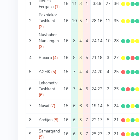
Neftchi
1
15
11
3
1
33:6
27
36
⬤
⬤
⬤
⬤
Fergana
(1)
Pakhtakor
2
Tashkent
16
10
5
1
28:16
12
35
⬤
⬤
⬤
⬤
(2)
Navbahor
3
Namangan
16
8
4
4
24:14
10
28
⬤
⬤
⬤
⬤
(3)
4
Buxoro
(4)
16
8
3
5
21:18
3
27
⬤
⬤
⬤
⬤
5
AGMK
(5)
15
7
4
4
24:20
4
25
⬤
⬤
⬤
⬤
Lokomotiv
6
Tashkent
16
7
4
5
24:22
2
25
⬤
⬤
⬤
⬤
(6)
7
Nasaf
(7)
15
6
6
3
19:14
5
24
⬤
⬤
⬤
⬤
8
Andijan
(8)
16
6
3
7
22:17
5
21
⬤
⬤
⬤
⬤
Samarqand
9
16
6
3
7
25:27
-2
21
⬤
⬤
⬤
⬤
(9)