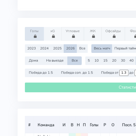
Голы
xG
Угловые
ЖК
Офсайды
Фо
2023
2024
2025
2026
Все
Весь матч
Первый тай
Дома
На выезде
Все
5
10
15
20
30
40
Победа до 1.5
Победа соп. до 1.5
Победа от
до
Статист
#
Команда
И
В
Н
П
Голы
Р
О
Посл. 5