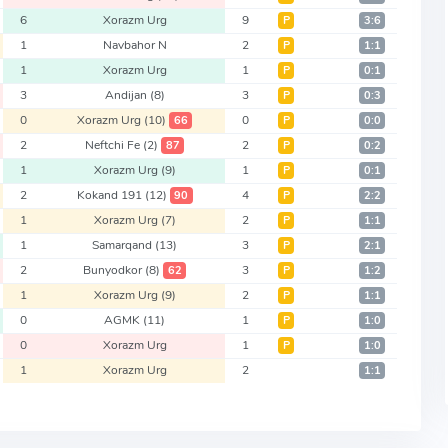
6
Xorazm Urg
9
Р
3:6
1
Navbahor N
2
Р
1:1
1
Xorazm Urg
1
Р
0:1
3
Andijan
(8)
3
Р
0:3
0
Xorazm Urg
(10)
0
66
Р
0:0
2
Neftchi Fe
(2)
2
87
Р
0:2
1
Xorazm Urg
(9)
1
Р
0:1
2
Kokand 191
(12)
4
90
Р
2:2
1
Xorazm Urg
(7)
2
Р
1:1
1
Samarqand
(13)
3
Р
2:1
2
Bunyodkor
(8)
3
62
Р
1:2
1
Xorazm Urg
(9)
2
Р
1:1
0
AGMK
(11)
1
Р
1:0
0
Xorazm Urg
1
Р
1:0
1
Xorazm Urg
2
1:1