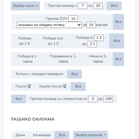
Выбор лиги
Против команд с
по
Все
Против ТОП-
Все
за
матчей
Победа от
Победа
Победа соп.
Все
до 1.5
до 1.5
до
Победа в 1-
Поражение в 1-
Ничья в 1-
Все
тайме
тайме
тайме
Только с текущим тренером
Все
После 🏆
Кроме после 🏆
Все
Все
Против команд со стоимостью от
до
FAGIANO OKAYAMA
Дома
На выезде
Все
Выбор сезонов