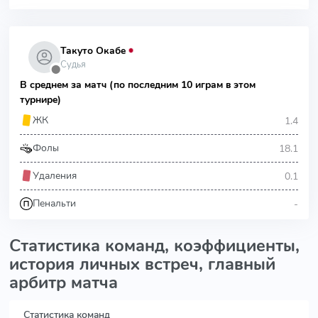
Такуто Окабе
Судья
⬤
В среднем за матч (по последним 10 играм в этом
турнире)
1.4
ЖК
18.1
Фолы
0.1
Удаления
-
Пенальти
Статистика команд, коэффициенты,
история личных встреч, главный
арбитр матча
Статистика команд