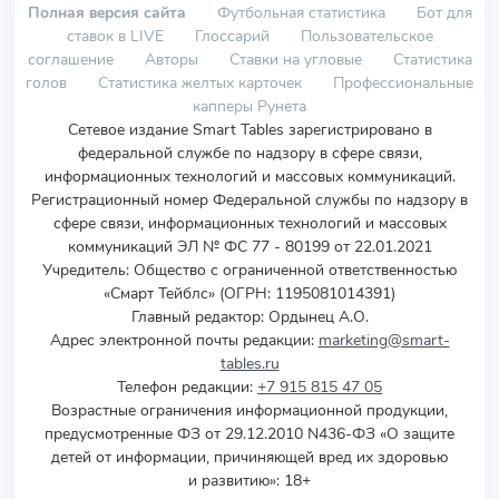
Полная версия сайта
Футбольная статистика
Бот для
ставок в LIVE
Глоссарий
Пользовательское
соглашение
Авторы
Ставки на угловые
Статистика
голов
Статистика желтых карточек
Профессиональные
капперы Рунета
Сетевое издание Smart Tables зарегистрировано в
федеральной службе по надзору в сфере связи,
информационных технологий и массовых коммуникаций.
Регистрационный номер Федеральной службы по надзору в
сфере связи, информационных технологий и массовых
коммуникаций ЭЛ № ФС 77 - 80199 от 22.01.2021
Учредитель
:
Общество с ограниченной ответственностью
«Смарт Тейблс» (ОГРН: 1195081014391)
Главный редактор: Ордынец А.О.
Адрес электронной почты редакции:
marketing@smart-
tables.ru
Телефон редакции:
+7 915 815 47 05
Возрастные ограничения информационной продукции,
предусмотренные ФЗ от 29.12.2010 N436-ФЗ «О защите
детей от информации, причиняющей вред их здоровью
и развитию»: 18+