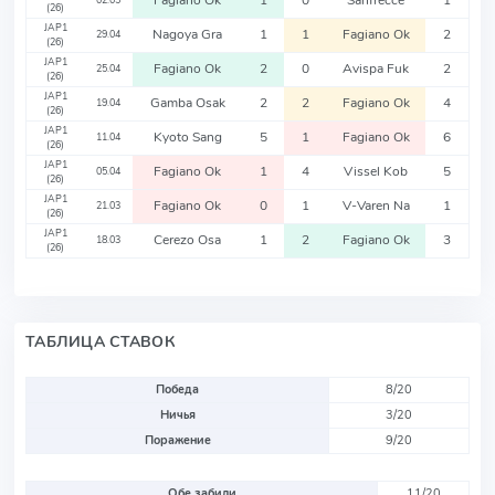
Fagiano Ok
1
0
Sanfrecce
1
02.05
(26)
JAP1
Nagoya Gra
1
1
Fagiano Ok
2
29.04
(26)
JAP1
Fagiano Ok
2
0
Avispa Fuk
2
25.04
(26)
JAP1
Gamba Osak
2
2
Fagiano Ok
4
19.04
(26)
JAP1
Kyoto Sang
5
1
Fagiano Ok
6
11.04
(26)
JAP1
Fagiano Ok
1
4
Vissel Kob
5
05.04
(26)
JAP1
Fagiano Ok
0
1
V-Varen Na
1
21.03
(26)
JAP1
Cerezo Osa
1
2
Fagiano Ok
3
18.03
(26)
ТАБЛИЦА СТАВОК
Победа
8/20
Ничья
3/20
Поражение
9/20
Обе забили
11/20