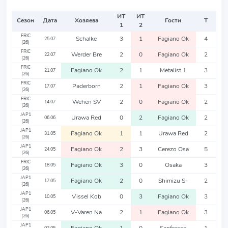
ИТ
ИТ
Сезон
Дата
Хозяева
Гости
Т
1
2
FRIC
Schalke
3
1
Fagiano Ok
4
25.07
(26)
FRIC
Werder Bre
2
0
Fagiano Ok
2
22.07
(26)
FRIC
Fagiano Ok
2
1
Metalist 1
3
21.07
(26)
FRIC
Paderborn
2
1
Fagiano Ok
3
17.07
(26)
FRIC
Wehen SV
2
0
Fagiano Ok
2
14.07
(26)
JAP1
Urawa Red
0
2
Fagiano Ok
2
06.06
(26)
JAP1
Fagiano Ok
1
1
Urawa Red
2
31.05
(26)
JAP1
Fagiano Ok
2
3
Cerezo Osa
5
24.05
(26)
FRIC
Fagiano Ok
3
0
Osaka
3
18.05
(26)
JAP1
Fagiano Ok
2
0
Shimizu S-
2
17.05
(26)
JAP1
Vissel Kob
0
3
Fagiano Ok
3
10.05
(26)
JAP1
V-Varen Na
2
1
Fagiano Ok
3
06.05
(26)
JAP1