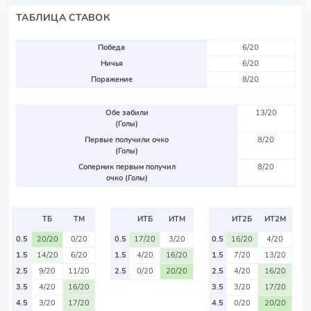
ТАБЛИЦА СТАВОК
Победа
6/20
Ничья
6/20
Поражение
8/20
Обе забили
13/20
(Голы)
Первые получили очко
8/20
(Голы)
Соперник первым получил
8/20
очко (Голы)
ТБ
ТМ
ИТБ
ИТМ
ИТ2Б
ИТ2М
0.5
20/20
0/20
0.5
17/20
3/20
0.5
16/20
4/20
1.5
14/20
6/20
1.5
4/20
16/20
1.5
7/20
13/20
2.5
9/20
11/20
2.5
0/20
20/20
2.5
4/20
16/20
3.5
4/20
16/20
3.5
3/20
17/20
4.5
3/20
17/20
4.5
0/20
20/20