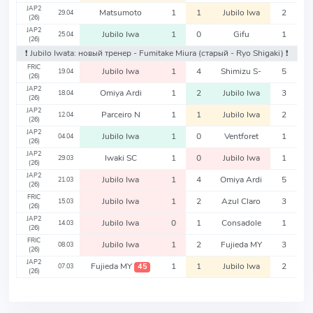
JAP2
Matsumoto
1
1
Jubilo Iwa
2
29.04
(26)
JAP2
Jubilo Iwa
1
0
Gifu
1
25.04
(26)
❗️ Jubilo Iwata: новый тренер - Fumitake Miura
(старый - Ryo Shigaki)
❗️
FRIC
Jubilo Iwa
1
4
Shimizu S-
5
19.04
(26)
JAP2
Omiya Ardi
1
2
Jubilo Iwa
3
18.04
(26)
JAP2
Parceiro N
1
1
Jubilo Iwa
2
12.04
(26)
JAP2
Jubilo Iwa
1
0
Ventforet
1
04.04
(26)
JAP2
Iwaki SC
1
0
Jubilo Iwa
1
29.03
(26)
JAP2
Jubilo Iwa
1
4
Omiya Ardi
5
21.03
(26)
FRIC
Jubilo Iwa
1
2
Azul Claro
3
15.03
(26)
JAP2
Jubilo Iwa
0
1
Consadole
1
14.03
(26)
FRIC
Jubilo Iwa
1
2
Fujieda MY
3
08.03
(26)
JAP2
Fujieda MY
1
1
Jubilo Iwa
2
45
07.03
(26)