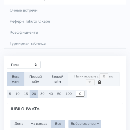
Очные встречи
Рефери Takuto Okabe
Коэффициенты
Турнирная таблица
На интервале с
по
Весь
Первый
Второй
матч
тайм
тайм
5
10
15
20
30
40
50
100
JUBILO IWATA
Дома
На выезде
Все
Выбор сезонов