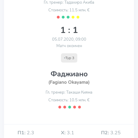
Гл. тренер: Тадахиро Акиба
Стоимость: 11.5 млн. €
⬤
⬤
⬤
⬤
⬤
1 : 1
05.07.2020, 09:00
Матч окончен
Тур 3
Фаджиано
(Fagiano Okayama)
Гл. тренер: Такаши Кияма
Стоимость: 10.5 млн. €
⬤
⬤
⬤
⬤
⬤
П1:
2.3
Х:
3.1
П2:
3.25