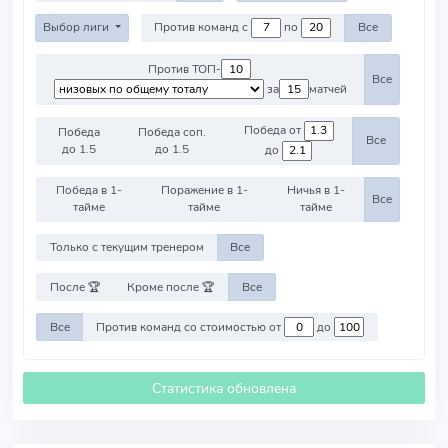
Выбор лиги
Против команд с
по
Все
Против ТОП-
Все
за
матчей
Победа от
Победа
Победа соп.
Все
до 1.5
до 1.5
до
Победа в 1-
Поражение в 1-
Ничья в 1-
Все
тайме
тайме
тайме
Только с текущим тренером
Все
После 🏆
Кроме после 🏆
Все
Все
Против команд со стоимостью от
до
Статистика обновлена