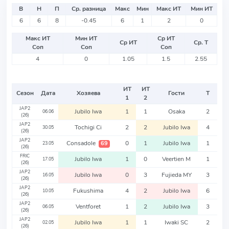
В
Н
П
Ср. разница
Макс
Мин
Макс ИТ
Мин ИТ
6
6
8
-0.45
6
1
2
0
Макс ИТ
Мин ИТ
Ср ИТ
Ср ИТ
Ср. Т
Соп
Соп
Соп
4
0
1.05
1.5
2.55
ИТ
ИТ
Сезон
Дата
Хозяева
Гости
Т
1
2
JAP2
Jubilo Iwa
1
1
Osaka
2
06.06
(26)
JAP2
Tochigi Ci
2
2
Jubilo Iwa
4
30.05
(26)
JAP2
Consadole
0
1
Jubilo Iwa
1
69
23.05
(26)
FRIC
Jubilo Iwa
1
0
Veertien M
1
17.05
(26)
JAP2
Jubilo Iwa
0
3
Fujieda MY
3
16.05
(26)
JAP2
Fukushima
4
2
Jubilo Iwa
6
10.05
(26)
JAP2
Ventforet
1
2
Jubilo Iwa
3
06.05
(26)
JAP2
Jubilo Iwa
1
1
Iwaki SC
2
02.05
(26)