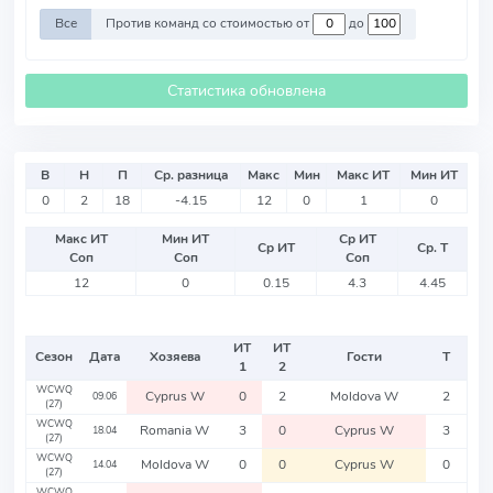
Все
Против команд со стоимостью от
до
Статистика обновлена
В
Н
П
Ср. разница
Макс
Мин
Макс ИТ
Мин ИТ
0
2
18
-4.15
12
0
1
0
Макс ИТ
Мин ИТ
Ср ИТ
Ср ИТ
Ср. Т
Соп
Соп
Соп
12
0
0.15
4.3
4.45
ИТ
ИТ
Сезон
Дата
Хозяева
Гости
Т
1
2
WCWQ
Cyprus W
0
2
Moldova W
2
09.06
(27)
WCWQ
Romania W
3
0
Cyprus W
3
18.04
(27)
WCWQ
Moldova W
0
0
Cyprus W
0
14.04
(27)
WCWQ