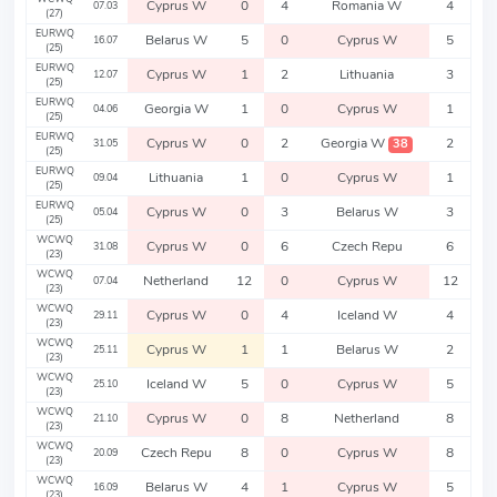
Cyprus W
0
4
Romania W
4
07.03
(27)
EURWQ
Belarus W
5
0
Cyprus W
5
16.07
(25)
EURWQ
Cyprus W
1
2
Lithuania
3
12.07
(25)
EURWQ
Georgia W
1
0
Cyprus W
1
04.06
(25)
EURWQ
Cyprus W
0
2
Georgia W
2
38
31.05
(25)
EURWQ
Lithuania
1
0
Cyprus W
1
09.04
(25)
EURWQ
Cyprus W
0
3
Belarus W
3
05.04
(25)
WCWQ
Cyprus W
0
6
Czech Repu
6
31.08
(23)
WCWQ
Netherland
12
0
Cyprus W
12
07.04
(23)
WCWQ
Cyprus W
0
4
Iceland W
4
29.11
(23)
WCWQ
Cyprus W
1
1
Belarus W
2
25.11
(23)
WCWQ
Iceland W
5
0
Cyprus W
5
25.10
(23)
WCWQ
Cyprus W
0
8
Netherland
8
21.10
(23)
WCWQ
Czech Repu
8
0
Cyprus W
8
20.09
(23)
WCWQ
Belarus W
4
1
Cyprus W
5
16.09
(23)