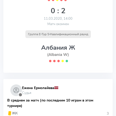
0 : 2
11.03.2020, 14:00
Матч окончен
Группа E
Тур 5
Квалификационный раунд
Албания Ж
(Albania W)
⬤
⬤
⬤
⬤
⬤
Ежена Ермолайева
Судья
⬤
В среднем за матч (по последним 10 играм в этом
турнире)
3
ЖК