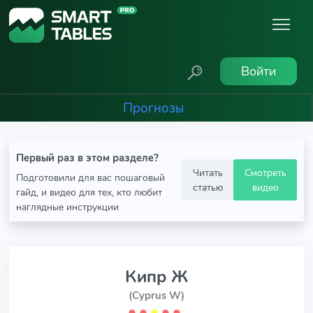
Войти
Прогнозы
Первый раз в этом разделе?
Читать
Смотреть
Подготовили для вас пошаговый
статью
видео
гайд, и видео для тех, кто любит
наглядные инструкции
Кипр Ж
(Cyprus W)
⬤
⬤
⬤
⬤
⬤