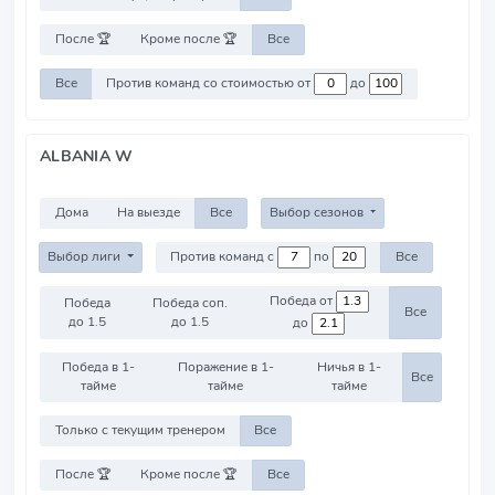
После 🏆
Кроме после 🏆
Все
Все
Против команд со стоимостью от
до
ALBANIA W
Дома
На выезде
Все
Выбор сезонов
Выбор лиги
Против команд с
по
Все
Победа от
Победа
Победа соп.
Все
до 1.5
до 1.5
до
Победа в 1-
Поражение в 1-
Ничья в 1-
Все
тайме
тайме
тайме
Только с текущим тренером
Все
После 🏆
Кроме после 🏆
Все