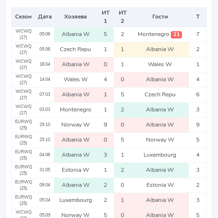
ИТ
ИТ
Сезон
Дата
Хозяева
Гости
Т
1
2
WCWQ
Albania W
5
2
Montenegro
7
21
09.06
(27)
WCWQ
Czech Repu
1
1
Albania W
2
05.06
(27)
WCWQ
Albania W
0
1
Wales W
1
18.04
(27)
WCWQ
Wales W
4
0
Albania W
4
14.04
(27)
WCWQ
Albania W
1
5
Czech Repu
6
07.03
(27)
WCWQ
Montenegro
1
2
Albania W
3
03.03
(27)
EURWQ
Norway W
9
0
Albania W
9
29.10
(25)
EURWQ
Albania W
0
5
Norway W
5
25.10
(25)
EURWQ
Albania W
3
1
Luxembourg
4
04.06
(25)
EURWQ
Estonia W
1
2
Albania W
3
31.05
(25)
EURWQ
Albania W
2
0
Estonia W
2
09.04
(25)
EURWQ
Luxembourg
2
1
Albania W
3
05.04
(25)
WCWQ
Norway W
5
0
Albania W
5
05.09