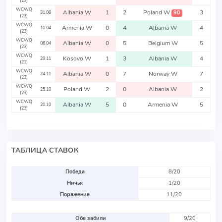
(23)
WCWQ
Albania W
1
2
Poland W
3
90
31.08
(23)
WCWQ
Armenia W
0
4
Albania W
4
10.04
(23)
WCWQ
Albania W
0
5
Belgium W
5
06.04
(23)
WCWQ
Kosovo W
1
3
Albania W
4
29.11
(21)
WCWQ
Albania W
0
7
Norway W
7
24.11
(23)
WCWQ
Poland W
2
0
Albania W
2
25.10
(23)
WCWQ
Albania W
5
0
Armenia W
5
20.10
(23)
ТАБЛИЦА СТАВОК
Победа
8/20
Ничья
1/20
Поражение
11/20
Обе забили
9/20