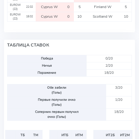
EUROW
Cyprus W
0
5
Finland W
5
22.02
(22)
EUROW
Cyprus W
0
10
Scotland W
10
18.02
(22)
ТАБЛИЦА СТАВОК
Победа
0/20
Ничья
2/20
Поражение
18/20
Обе забили
3/20
(Голы)
Первые получили очко
1/20
(Голы)
Соперник первым получил
18/20
очко (Голы)
ТБ
ТМ
ИТБ
ИТМ
ИТ2Б
ИТ2М