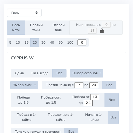
На интервале с
по
Весь
Первый
Второй
матч
тайм
тайм
5
10
15
20
30
40
50
100
CYPRUS W
Дома
На выезде
Все
Выбор сезонов
Выбор лиги
Против команд с
по
Все
Победа от
Победа
Победа соп.
Все
до 1.5
до 1.5
до
Победа в 1-
Поражение в 1-
Ничья в 1-
Все
тайме
тайме
тайме
Только с текущим тренером
Все