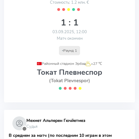
Стоимость: 1.2 млн. €
⬤
⬤
⬤
⬤
⬤
1 : 1
03.09.2025, 12:00
Матч окончен
Раунд 1
Районный стадион Эрбаа
,
+27 ℃
Токат Плевнеспор
(Tokat Plevnespor)
⬤
⬤
⬤
⬤
⬤
Мехмет Альперен Гючйетмез
Судья
⬤
В среднем за матч (по последним 10 играм в этом