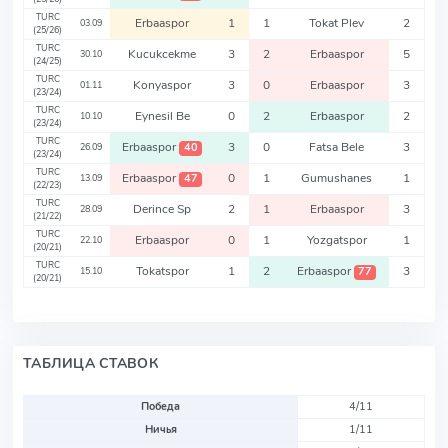
TURC
Erbaaspor
1
1
Tokat Plev
2
03.09
(25/26)
TURC
Kucukcekme
3
2
Erbaaspor
5
30.10
(24/25)
TURC
Konyaspor
3
0
Erbaaspor
3
01.11
(23/24)
TURC
Eynesil Be
0
2
Erbaaspor
2
10.10
(23/24)
TURC
Erbaaspor
3
0
Fatsa Bele
3
40
26.09
(23/24)
TURC
Erbaaspor
0
1
Gumushanes
1
47
13.09
(22/23)
TURC
Derince Sp
2
1
Erbaaspor
3
28.09
(21/22)
TURC
Erbaaspor
0
1
Yozgatspor
1
22.10
(20/21)
TURC
Tokatspor
1
2
Erbaaspor
3
77
15.10
(20/21)
ТАБЛИЦА СТАВОК
Победа
4/11
Ничья
1/11