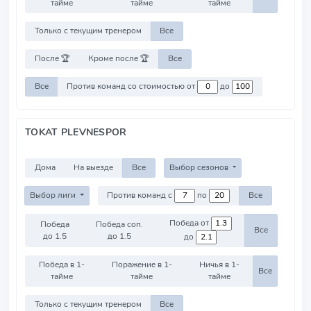
тайме
тайме
тайме
Только с текущим тренером
Все
После 🏆
Кроме после 🏆
Все
Все
Против команд со стоимостью от
до
TOKAT PLEVNESPOR
Дома
На выезде
Все
Выбор сезонов
Выбор лиги
Против команд с
по
Все
Победа от
Победа
Победа соп.
Все
до 1.5
до 1.5
до
Победа в 1-
Поражение в 1-
Ничья в 1-
Все
тайме
тайме
тайме
Только с текущим тренером
Все