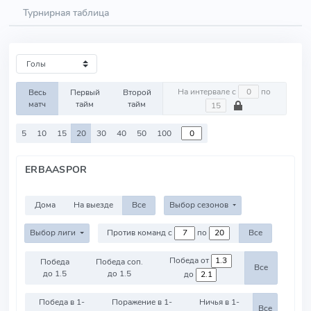
Турнирная таблица
На интервале с
по
Весь
Первый
Второй
матч
тайм
тайм
5
10
15
20
30
40
50
100
ERBAASPOR
Дома
На выезде
Все
Выбор сезонов
Выбор лиги
Против команд с
по
Все
Победа от
Победа
Победа соп.
Все
до 1.5
до 1.5
до
Победа в 1-
Поражение в 1-
Ничья в 1-
Все