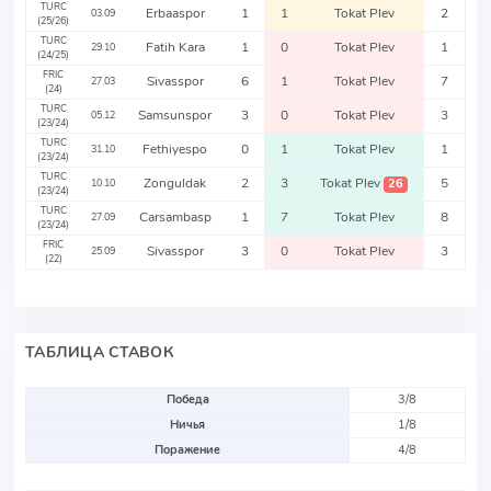
TURC
Erbaaspor
1
1
Tokat Plev
2
03.09
(25/26)
TURC
Fatih Kara
1
0
Tokat Plev
1
29.10
(24/25)
FRIC
Sivasspor
6
1
Tokat Plev
7
27.03
(24)
TURC
Samsunspor
3
0
Tokat Plev
3
05.12
(23/24)
TURC
Fethiyespo
0
1
Tokat Plev
1
31.10
(23/24)
TURC
Zonguldak
2
3
Tokat Plev
5
26
10.10
(23/24)
TURC
Carsambasp
1
7
Tokat Plev
8
27.09
(23/24)
FRIC
Sivasspor
3
0
Tokat Plev
3
25.09
(22)
ТАБЛИЦА СТАВОК
Победа
3/8
Ничья
1/8
Поражение
4/8