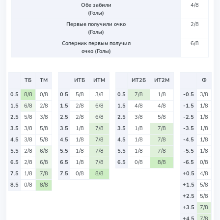
Обе забили
4/8
(Голы)
Первые получили очко
2/8
(Голы)
Соперник первым получил
6/8
очко (Голы)
ТБ
ТМ
ИТБ
ИТМ
ИТ2Б
ИТ2М
Ф
0.5
8/8
0/8
0.5
5/8
3/8
0.5
7/8
1/8
-0.5
3/8
1.5
6/8
2/8
1.5
2/8
6/8
1.5
4/8
4/8
-1.5
1/8
2.5
5/8
3/8
2.5
2/8
6/8
2.5
3/8
5/8
-2.5
1/8
3.5
3/8
5/8
3.5
1/8
7/8
3.5
1/8
7/8
-3.5
1/8
4.5
3/8
5/8
4.5
1/8
7/8
4.5
1/8
7/8
-4.5
1/8
5.5
2/8
6/8
5.5
1/8
7/8
5.5
1/8
7/8
-5.5
1/8
6.5
2/8
6/8
6.5
1/8
7/8
6.5
0/8
8/8
-6.5
0/8
7.5
1/8
7/8
7.5
0/8
8/8
+0.5
4/8
8.5
0/8
8/8
+1.5
5/8
+2.5
5/8
+3.5
7/8
+4.5
7/8