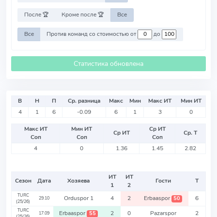
После 🏆
Кроме после 🏆
Все
Все
Против команд со стоимостью от
до
Статистика обновлена
В
Н
П
Ср. разница
Макс
Мин
Макс ИТ
Мин ИТ
4
1
6
-0.09
6
1
3
0
Макс ИТ
Мин ИТ
Ср ИТ
Ср ИТ
Ср. Т
Соп
Соп
Соп
4
0
1.36
1.45
2.82
ИТ
ИТ
Сезон
Дата
Хозяева
Гости
Т
1
2
TURC
Orduspor 1
4
2
Erbaaspor
6
50
29.10
(25/26)
TURC
Erbaaspor
2
0
Pazarspor
2
55
17.09
(25/26)