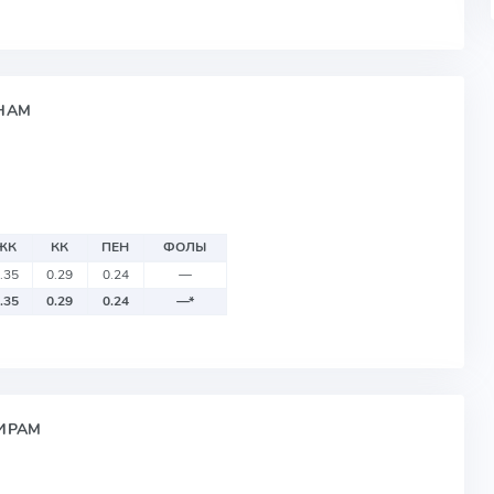
ОНАМ
ЖК
КК
ПЕН
ФОЛЫ
.35
0.29
0.24
—
.35
0.29
0.24
—
*
НИРАМ