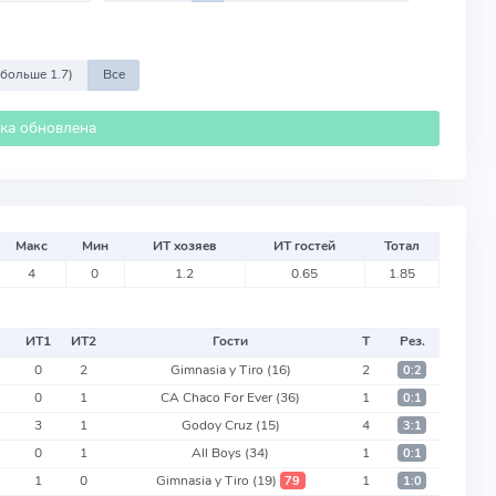
 больше 1.7)
Все
ика обновлена
Макс
Мин
ИТ хозяев
ИТ гостей
Тотал
4
0
1.2
0.65
1.85
ИТ
1
ИТ
2
Гости
Т
Рез.
0
2
Gimnasia y Tiro
(16)
2
0:2
0
1
CA Chaco For Ever
(36)
1
0:1
3
1
Godoy Cruz
(15)
4
3:1
0
1
All Boys
(34)
1
0:1
1
0
Gimnasia y Tiro
(19)
1
79
1:0