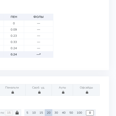
ПЕН
ФОЛЫ
0
—
0.09
—
0.23
—
0.33
—
0.24
—
0.24
—
*
Пенальти
Своб. уд.
Ауты
Офсайды
по
5
10
15
20
30
40
50
100