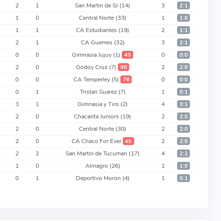
2
1
San Martin de SJ
(14)
3
2:1
1
0
Central Norte
(33)
1
1:0
1
1
CA Estudiantes
(19)
2
1:1
2
1
CA Guemes
(32)
3
2:1
0
0
Gimnasia Jujuy
(1)
0
45
0:0
2
0
Godoy Cruz
(7)
2
90
2:0
0
0
CA Temperley
(5)
0
78
0:0
0
1
Tristan Suarez
(7)
1
0:1
3
1
Gimnasia y Tiro
(2)
4
3:1
2
0
Chacarita Juniors
(19)
2
2:0
2
0
Central Norte
(30)
2
2:0
2
0
CA Chaco For Ever
2
45
2:0
2
2
San Martin de Tucuman
(17)
4
2:2
1
0
Almagro
(26)
1
1:0
0
1
Deportivo Moron
(4)
1
0:1