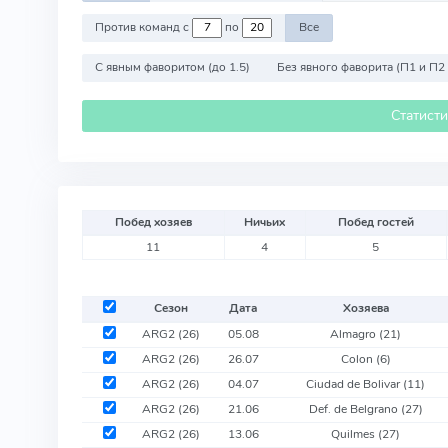
Против команд с
по
Все
С явным фаворитом (до 1.5)
Без явного фаворита (П1 и П2
Статист
Побед хозяев
Ничьих
Побед гостей
11
4
5
Сезон
Дата
Хозяева
ARG2 (26)
05.08
Almagro
(21)
ARG2 (26)
26.07
Colon
(6)
ARG2 (26)
04.07
Ciudad de Bolivar
(11)
ARG2 (26)
21.06
Def. de Belgrano
(27)
ARG2 (26)
13.06
Quilmes
(27)