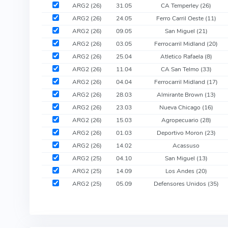
ARG2 (26)
31.05
CA Temperley
(26)
ARG2 (26)
24.05
Ferro Carril Oeste
(11)
ARG2 (26)
09.05
San Miguel
(21)
ARG2 (26)
03.05
Ferrocarril Midland
(20)
ARG2 (26)
25.04
Atletico Rafaela
(8)
ARG2 (26)
11.04
CA San Telmo
(33)
ARG2 (26)
04.04
Ferrocarril Midland
(17)
ARG2 (26)
28.03
Almirante Brown
(13)
ARG2 (26)
23.03
Nueva Chicago
(16)
ARG2 (26)
15.03
Agropecuario
(28)
ARG2 (26)
01.03
Deportivo Moron
(23)
ARG2 (26)
14.02
Acassuso
ARG2 (25)
04.10
San Miguel
(13)
ARG2 (25)
14.09
Los Andes
(20)
ARG2 (25)
05.09
Defensores Unidos
(35)