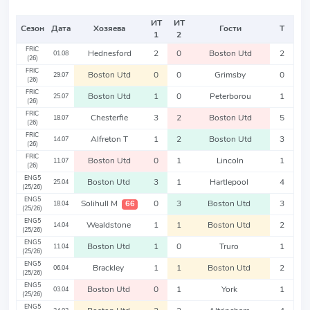
ИТ
ИТ
Сезон
Дата
Хозяева
Гости
Т
1
2
FRIC
Hednesford
2
0
Boston Utd
2
01.08
(26)
FRIC
Boston Utd
0
0
Grimsby
0
29.07
(26)
FRIC
Boston Utd
1
0
Peterborou
1
25.07
(26)
FRIC
Chesterfie
3
2
Boston Utd
5
18.07
(26)
FRIC
Alfreton T
1
2
Boston Utd
3
14.07
(26)
FRIC
Boston Utd
0
1
Lincoln
1
11.07
(26)
ENG5
Boston Utd
3
1
Hartlepool
4
25.04
(25/26)
ENG5
Solihull M
0
3
Boston Utd
3
66
18.04
(25/26)
ENG5
Wealdstone
1
1
Boston Utd
2
14.04
(25/26)
ENG5
Boston Utd
1
0
Truro
1
11.04
(25/26)
ENG5
Brackley
1
1
Boston Utd
2
06.04
(25/26)
ENG5
Boston Utd
0
1
York
1
03.04
(25/26)
ENG5