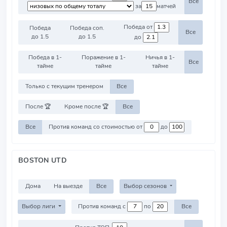
Все
за
матчей
Победа от
Победа
Победа соп.
Все
до 1.5
до 1.5
до
Победа в 1-
Поражение в 1-
Ничья в 1-
Все
тайме
тайме
тайме
Только с текущим тренером
Все
После 🏆
Кроме после 🏆
Все
Все
Против команд со стоимостью от
до
BOSTON UTD
Дома
На выезде
Все
Выбор сезонов
Выбор лиги
Против команд с
по
Все