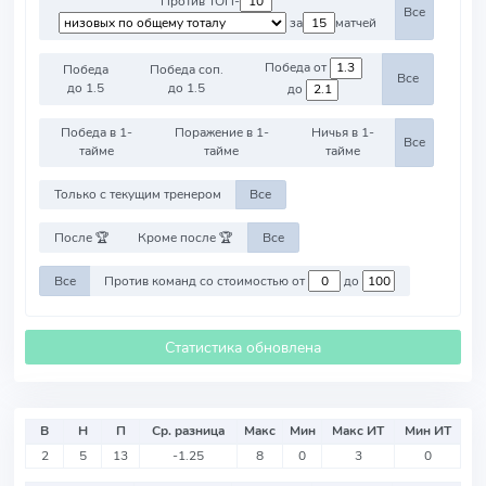
Против ТОП-
Все
за
матчей
Победа от
Победа
Победа соп.
Все
до 1.5
до 1.5
до
Победа в 1-
Поражение в 1-
Ничья в 1-
Все
тайме
тайме
тайме
Только с текущим тренером
Все
После 🏆
Кроме после 🏆
Все
Все
Против команд со стоимостью от
до
Статистика обновлена
В
Н
П
Ср. разница
Макс
Мин
Макс ИТ
Мин ИТ
2
5
13
-1.25
8
0
3
0