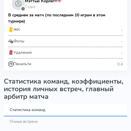
Мэттью Корлетт
Судья
⬤
В среднем за матч (по последним 10 играм в этом
турнире)
-
ЖК
-
Фолы
-
Удаления
0.4
Пенальти
Статистика команд, коэффициенты,
история личных встреч, главный
арбитр матча
Статистика команд
Очные встречи