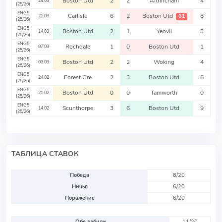
Boston Utd
2
2
Altrincham
4
24.03
(25/26)
ENG5
Carlisle
6
2
Boston Utd
8
61
21.03
(25/26)
ENG5
Boston Utd
2
1
Yeovil
3
14.03
(25/26)
ENG5
Rochdale
1
0
Boston Utd
1
07.03
(25/26)
ENG5
Boston Utd
2
2
Woking
4
03.03
(25/26)
ENG5
Forest Gre
2
3
Boston Utd
5
24.02
(25/26)
ENG5
Boston Utd
0
0
Tamworth
0
21.02
(25/26)
ENG5
Scunthorpe
3
6
Boston Utd
9
14.02
(25/26)
ТАБЛИЦА СТАВОК
Победа
8/20
Ничья
6/20
Поражение
6/20
Обе забили
11/20