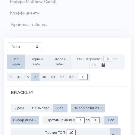
Рефери Matthew Corlett
Коэффициенты
Турнирная таблица
На интервале с
по
Весь
Первый
Второй
матч
тайм
тайм
5
10
15
20
30
40
50
100
BRACKLEY
Дома
На выезде
Все
Выбор сезонов
Выбор лиги
Против команд с
по
Все
Против ТОП-