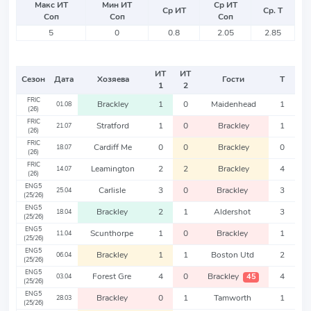
Макс ИТ
Мин ИТ
Ср ИТ
Ср ИТ
Ср. Т
Соп
Соп
Соп
5
0
0.8
2.05
2.85
ИТ
ИТ
Сезон
Дата
Хозяева
Гости
Т
1
2
FRIC
Brackley
1
0
Maidenhead
1
01.08
(26)
FRIC
Stratford
1
0
Brackley
1
21.07
(26)
FRIC
Cardiff Me
0
0
Brackley
0
18.07
(26)
FRIC
Leamington
2
2
Brackley
4
14.07
(26)
ENG5
Carlisle
3
0
Brackley
3
25.04
(25/26)
ENG5
Brackley
2
1
Aldershot
3
18.04
(25/26)
ENG5
Scunthorpe
1
0
Brackley
1
11.04
(25/26)
ENG5
Brackley
1
1
Boston Utd
2
06.04
(25/26)
ENG5
Forest Gre
4
0
Brackley
4
45
03.04
(25/26)
ENG5
Brackley
0
1
Tamworth
1
28.03
(25/26)