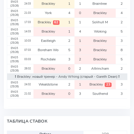
ENG5
Brackley
1
1
Braintree
2
24.03
(25/26)
ENG5
York
4
0
Brackley
4
21.03
(25/26)
ENG5
Brackley
1
1
Solihull M
2
62
17.03
(25/26)
ENG5
Brackley
1
4
Woking
5
14.03
(25/26)
ENG5
Eastleigh
2
1
Brackley
3
10.03
(25/26)
ENG5
Boreham Wo
5
3
Brackley
8
07.03
(25/26)
ENG5
Rochdale
3
2
Brackley
5
03.03
(25/26)
ENG5
Brackley
0
2
Altrincham
2
28.02
(25/26)
❗️ Brackley: новый тренер - Andy Whing
(старый - Gareth Dean)
❗️
ENG5
Wealdstone
2
1
Brackley
3
23
24.02
(25/26)
ENG5
Brackley
0
3
Southend
3
21.02
(25/26)
ТАБЛИЦА СТАВОК