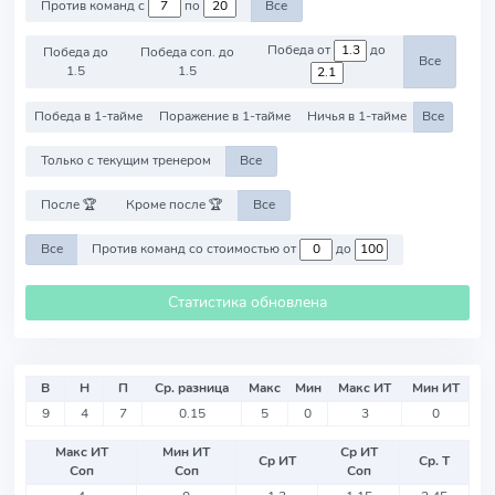
Против команд с
по
Все
Победа от
до
Победа до
Победа соп. до
Все
1.5
1.5
Победа в 1-тайме
Поражение в 1-тайме
Ничья в 1-тайме
Все
Только с текущим тренером
Все
После 🏆
Кроме после 🏆
Все
Все
Против команд со стоимостью от
до
Статистика обновлена
В
Н
П
Ср. разница
Макс
Мин
Макс ИТ
Мин ИТ
9
4
7
0.15
5
0
3
0
Макс ИТ
Мин ИТ
Ср ИТ
Ср ИТ
Ср. Т
Соп
Соп
Соп