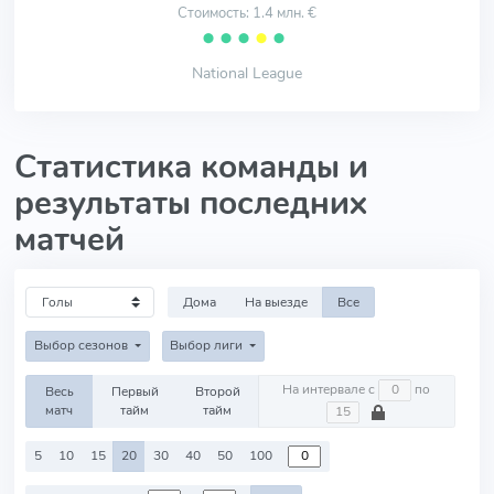
Стоимость: 1.4 млн. €
⬤
⬤
⬤
⬤
⬤
National League
Статистика команды и
результаты последних
матчей
Дома
На выезде
Все
Выбор сезонов
Выбор лиги
На интервале с
по
Весь
Первый
Второй
матч
тайм
тайм
5
10
15
20
30
40
50
100