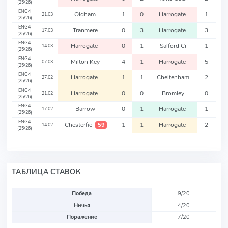
(25/26)
ENG4
Oldham
1
0
Harrogate
1
21.03
(25/26)
ENG4
Tranmere
0
3
Harrogate
3
17.03
(25/26)
ENG4
Harrogate
0
1
Salford Ci
1
14.03
(25/26)
ENG4
Milton Key
4
1
Harrogate
5
07.03
(25/26)
ENG4
Harrogate
1
1
Cheltenham
2
27.02
(25/26)
ENG4
Harrogate
0
0
Bromley
0
21.02
(25/26)
ENG4
Barrow
0
1
Harrogate
1
17.02
(25/26)
ENG4
Chesterfie
1
1
Harrogate
2
59
14.02
(25/26)
ТАБЛИЦА СТАВОК
Победа
9/20
Ничья
4/20
Поражение
7/20