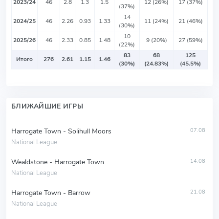
2023/24
46
2.8
1.3
1.5
12 (26%)
17 (37%)
(37%)
14
2024/25
46
2.26
0.93
1.33
11 (24%)
21 (46%)
(30%)
10
2025/26
46
2.33
0.85
1.48
9 (20%)
27 (59%)
(22%)
83
68
125
Итого
276
2.61
1.15
1.46
(30%)
(24.83%)
(45.5%)
БЛИЖАЙШИЕ ИГРЫ
Harrogate Town - Solihull Moors
07.08
National League
Wealdstone - Harrogate Town
14.08
National League
Harrogate Town - Barrow
21.08
National League