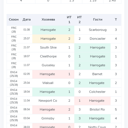
4
0
1.3
1.15
2.45
ИТ
ИТ
Сезон
Дата
Хозяева
Гости
Т
1
2
FRIC
Harrogate
2
1
Scarboroug
3
01.08
(26)
FRIC
Harrogate
2
2
Doncaster
4
25.07
(26)
FRIC
South Shie
1
2
Harrogate
3
21.07
(26)
FRIC
Cleethorpe
0
1
Harrogate
1
18.07
(26)
FRIC
Guiseley
1
2
Harrogate
3
11.07
(26)
ENG4
Harrogate
1
2
Barnet
3
02.05
(25/26)
ENG4
Walsall
0
2
Harrogate
2
25.04
(25/26)
ENG4
Harrogate
1
0
Colchester
1
18.04
(25/26)
ENG4
Newport Co
2
1
Harrogate
3
11.04
(25/26)
ENG4
Harrogate
2
3
Bristol Ro
5
06.04
(25/26)
ENG4
Grimsby
1
3
Harrogate
4
03.04
(25/26)
ENG4
Harrogate
0
2
Notts Coun
2
28.03