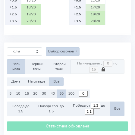
+0.5
13/20
+0.5
11/20
+1.5
18/20
+1.5
17/20
+2.5
19/20
+2.5
19/20
+3.5
20/20
+3.5
20/20
Выбор сезонов
На интервале с
по
Весь
Первый
Второй
матч
тайм
тайм
Дома
На выезде
Все
5
10
15
20
30
40
50
100
Победа от
до
Победа до
Победа соп. до
Все
1.5
1.5
Статистика обновлена