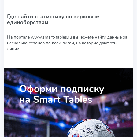
Где найти статистику по верховым
единоборствам
На портале www.smart-tables.ru вы можете найти данные за
несколько сезонов по всем лигам, на которые дают эти
линии.
Оформи подписку
на Smart Tables