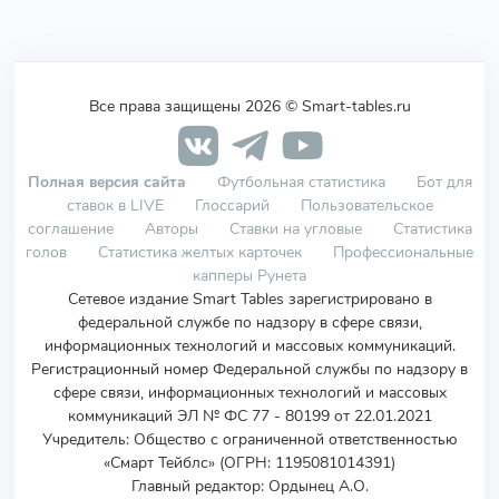
Все права защищены 2026 © Smart-tables.ru
Полная версия сайта
Футбольная статистика
Бот для
ставок в LIVE
Глоссарий
Пользовательское
соглашение
Авторы
Ставки на угловые
Статистика
голов
Статистика желтых карточек
Профессиональные
капперы Рунета
Сетевое издание Smart Tables зарегистрировано в
федеральной службе по надзору в сфере связи,
информационных технологий и массовых коммуникаций.
Регистрационный номер Федеральной службы по надзору в
сфере связи, информационных технологий и массовых
коммуникаций ЭЛ № ФС 77 - 80199 от 22.01.2021
Учредитель
:
Общество с ограниченной ответственностью
«Смарт Тейблс» (ОГРН: 1195081014391)
Главный редактор: Ордынец А.О.