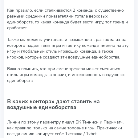
Как правило, если сталкиваются 2 команды с существенно
разными средними показателями тотала верховых
единоборств, то какая команда будет вести игру, тот тренд и
сработает.
Также мы должны учитывать и возможность разгрома из-за
которого падает темп игры и тактику команды именно на эту
игру и глобальный стиль играющих команда, а также
игроков, которые создают эти воздушные единоборства.
Важно помнить, что при смене тренера может смениться
стиль игры команды, а значит, и интенсивность воздушных
единоборств
В каких конторах дают ставить на
воздушные единоборства
Линии по этому параметру пишут БК Тенниси и Париматч,
как правило, только на самые топовые игры. Практически
всегда линию копирует себе 1хставка / 1xbet