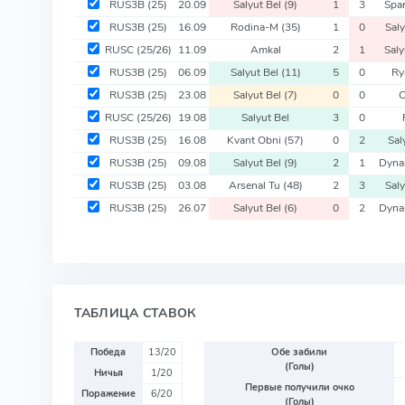
RUS3B
(25)
20.09
Salyut Bel
(9)
1
3
Spar
RUS3B
(25)
16.09
Rodina-M
(35)
1
0
Saly
RUSC
(25/26)
11.09
Amkal
2
1
Saly
RUS3B
(25)
06.09
Salyut Bel
(11)
5
0
Ry
RUS3B
(25)
23.08
Salyut Bel
(7)
0
0
O
RUSC
(25/26)
19.08
Salyut Bel
3
0
RUS3B
(25)
16.08
Kvant Obni
(57)
0
2
Sal
RUS3B
(25)
09.08
Salyut Bel
(9)
2
1
Dyna
RUS3B
(25)
03.08
Arsenal Tu
(48)
2
3
Saly
RUS3B
(25)
26.07
Salyut Bel
(6)
0
2
Dyna
ТАБЛИЦА СТАВОК
Победа
13/20
Обе забили
(Голы)
Ничья
1/20
Первые получили очко
Поражение
6/20
(Голы)