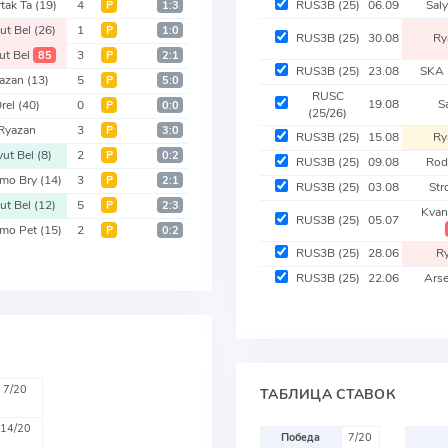
tak Ta
(19)
4
RUS3B
(25)
06.09
Sal
Р
1:3
ut Bel
(26)
1
Р
1:0
RUS3B
(25)
30.08
Ry
ut Bel
3
85
Р
2:1
RUS3B
(25)
23.08
SKA 
azan
(13)
5
Р
5:0
RUSC
19.08
S
rel
(40)
0
Р
0:0
(25/26)
Ryazan
3
Р
3:0
RUS3B
(25)
15.08
Ry
yut Bel
(8)
2
Р
0:2
RUS3B
(25)
09.08
Rod
mo Bry
(14)
3
Р
2:1
RUS3B
(25)
03.08
Str
ut Bel
(12)
5
Р
2:3
Kvan
RUS3B
(25)
05.07
mo Pet
(15)
2
Р
0:2
RUS3B
(25)
28.06
R
RUS3B
(25)
22.06
Arse
7/20
ТАБЛИЦА СТАВОК
14/20
Победа
7/20