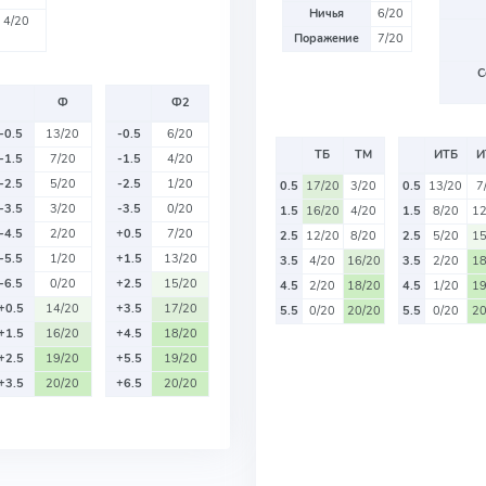
Ничья
6/20
4/20
Поражение
7/20
С
Ф
Ф2
-0.5
13/20
-0.5
6/20
ТБ
ТМ
ИТБ
И
-1.5
7/20
-1.5
4/20
-2.5
5/20
-2.5
1/20
0.5
17/20
3/20
0.5
13/20
7
-3.5
3/20
-3.5
0/20
1.5
16/20
4/20
1.5
8/20
12
-4.5
2/20
+0.5
7/20
2.5
12/20
8/20
2.5
5/20
15
-5.5
1/20
+1.5
13/20
3.5
4/20
16/20
3.5
2/20
18
-6.5
0/20
+2.5
15/20
4.5
2/20
18/20
4.5
1/20
19
+0.5
14/20
+3.5
17/20
5.5
0/20
20/20
5.5
0/20
20
+1.5
16/20
+4.5
18/20
+2.5
19/20
+5.5
19/20
+3.5
20/20
+6.5
20/20