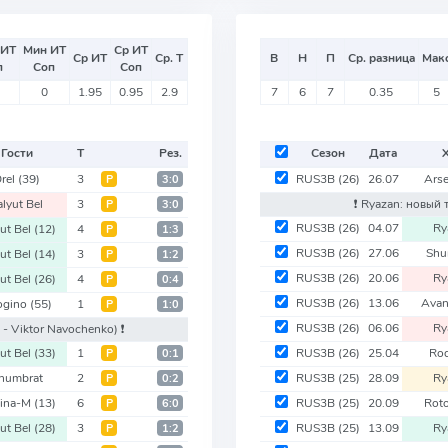
 ИТ
Мин ИТ
Ср ИТ
Ср ИТ
Ср. Т
В
Н
П
Ср. разница
Мак
п
Соп
Соп
0
1.95
0.95
2.9
7
6
7
0.35
5
Гости
Т
Рез.
Сезон
Дата
rel
(39)
3
RUS3B
(26)
26.07
Arse
Р
3:0
alyut Bel
3
❗️ Ryazan: новый
Р
3:0
RUS3B
(26)
04.07
Ry
ut Bel
(12)
4
Р
1:3
RUS3B
(26)
27.06
Shu
ut Bel
(14)
3
Р
1:2
RUS3B
(26)
20.06
Ry
ut Bel
(26)
4
Р
0:4
RUS3B
(26)
13.06
Avan
ogino
(55)
1
Р
1:0
RUS3B
(26)
06.06
Ry
 - Viktor Navochenko)
❗️
ut Bel
(33)
1
RUS3B
(26)
25.04
Ro
Р
0:1
humbrat
2
RUS3B
(25)
28.09
Ry
Р
0:2
ina-M
(13)
6
RUS3B
(25)
20.09
Roto
Р
6:0
ut Bel
(28)
3
RUS3B
(25)
13.09
Ry
Р
1:2