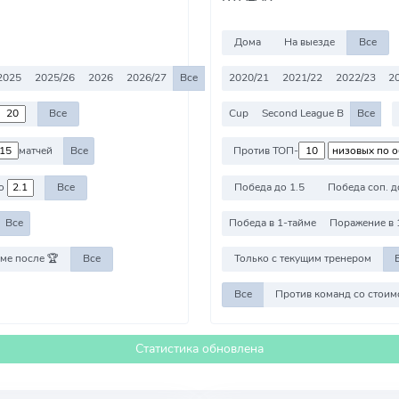
Дома
На выезде
Все
2025
2025/26
2026
2026/27
Все
2020/21
2021/22
2022/23
2
Все
Cup
Second League B
Все
матчей
Все
Против ТОП-
о
Все
Победа до 1.5
Победа соп. д
Все
Победа в 1-тайме
Поражение в 
ме после 🏆
Все
Только с текущим тренером
Все
Статистика обновлена