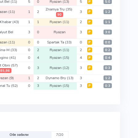
yut Bel
(11)
5
0
Ryazan
(13)
5
Р
5:0
Znamya Tru
(35)
azan
(11)
1
2
3
Р
1:2
90
Khabar
(43)
1
1
Ryazan
(11)
2
Р
1:1
alyut Bel
3
0
Ryazan
3
Р
3:0
azan
(11)
0
0
Spartak Ta
(33)
0
Р
0:0
ina-M
(33)
0
2
Ryazan
(11)
2
Р
0:2
ogino
(41)
0
4
Ryazan
(15)
4
Р
0:4
t Obni
(57)
0
3
Ryazan
(12)
3
Р
0:3
85,86
yazan
(9)
1
2
Dynamo Bry
(13)
3
1:2
nal Tu
(52)
0
3
Ryazan
(15)
3
Р
0:3
Обе забили
7/20