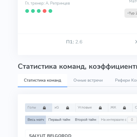
Мат
Гл. тренер: А. Репринцев
⬤
⬤
⬤
⬤
⬤
Тур 
П1:
2.6
Статистика команд, коэффициенты
Статистика команд
Очные встречи
Рефери Kon
Голы
xG
Угловые
ЖК
Весь матч
Первый тайм
Второй тайм
На интервале с
SALYUT BELGOROD