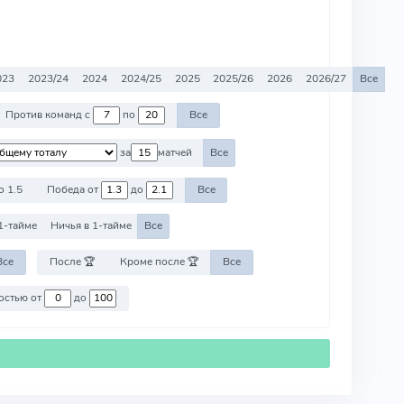
023
2023/24
2024
2024/25
2025
2025/26
2026
2026/27
Все
Против команд с
по
Все
за
матчей
Все
о 1.5
Победа от
до
Все
1-тайме
Ничья в 1-тайме
Все
Все
После 🏆
Кроме после 🏆
Все
Против команд со стоимостью от
до