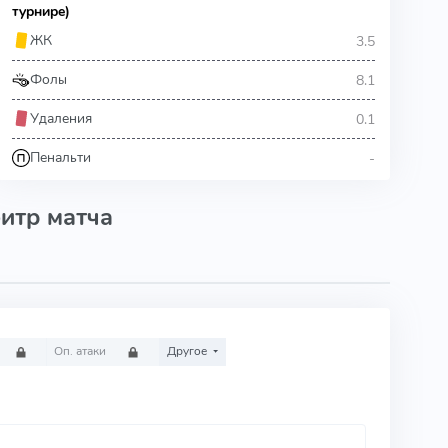
турнире)
3.5
ЖК
8.1
Фолы
0.1
Удаления
-
Пенальти
итр матча
Оп. атаки
Другое