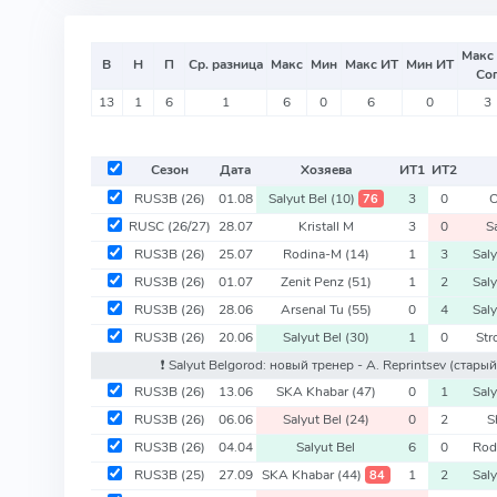
Макс
В
Н
П
Ср. разница
Макс
Мин
Макс ИТ
Мин ИТ
Со
13
1
6
1
6
0
6
0
3
Сезон
Дата
Хозяева
ИТ
1
ИТ
2
RUS3B
(26)
01.08
Salyut Bel
(10)
3
0
O
76
RUSC
(26/27)
28.07
Kristall M
3
0
S
RUS3B
(26)
25.07
Rodina-M
(14)
1
3
Saly
RUS3B
(26)
01.07
Zenit Penz
(51)
1
2
Saly
RUS3B
(26)
28.06
Arsenal Tu
(55)
0
4
Saly
RUS3B
(26)
20.06
Salyut Bel
(30)
1
0
Str
❗️ Salyut Belgorod: новый тренер - A. Reprintsev
(старый
RUS3B
(26)
13.06
SKA Khabar
(47)
0
1
Saly
RUS3B
(26)
06.06
Salyut Bel
(24)
0
2
S
RUS3B
(26)
04.04
Salyut Bel
6
0
Rod
RUS3B
(25)
27.09
SKA Khabar
(44)
1
2
Saly
84