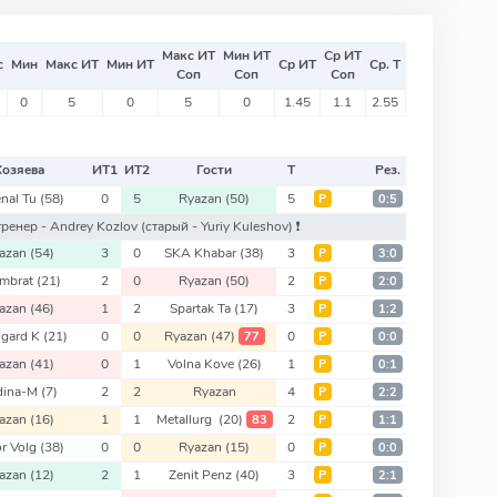
Макс ИТ
Мин ИТ
Ср ИТ
с
Мин
Макс ИТ
Мин ИТ
Ср ИТ
Ср. Т
Соп
Соп
Соп
0
5
0
5
0
1.45
1.1
2.55
Хозяева
ИТ
1
ИТ
2
Гости
Т
Рез.
nal Tu
(58)
0
5
Ryazan
(50)
5
Р
0:5
 тренер - Andrey Kozlov
(старый - Yuriy Kuleshov)
❗️
azan
(54)
3
0
SKA Khabar
(38)
3
Р
3:0
mbrat
(21)
2
0
Ryazan
(50)
2
Р
2:0
azan
(46)
1
2
Spartak Ta
(17)
3
Р
1:2
gard K
(21)
0
0
Ryazan
(47)
0
77
Р
0:0
azan
(41)
0
1
Volna Kove
(26)
1
Р
0:1
dina-M
(7)
2
2
Ryazan
4
Р
2:2
azan
(16)
1
1
Metallurg
(20)
2
83
Р
1:1
r Volg
(38)
0
0
Ryazan
(15)
0
Р
0:0
azan
(12)
2
1
Zenit Penz
(40)
3
Р
2:1