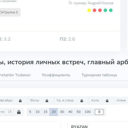
ч окончен
Гл. тренер: Андрей Козлов
⬤
⬤
⬤
⬤
⬤
23
Группа 3
Х:
3.2
П2:
2.6
, история личных встреч, главный арб
stantin Yudanov
Коэффициенты
Турнирная таблица
Офсайды
Фолы
Уд. в створ
Ауты
Атаки
по
5
10
15
20
30
40
50
100
RYAZAN