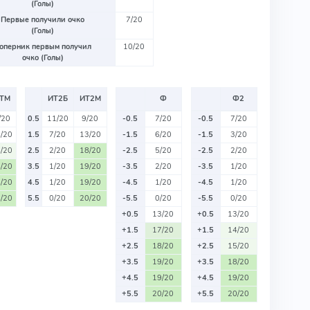
(Голы)
Первые получили очко
7/20
(Голы)
оперник первым получил
10/20
очко (Голы)
ТМ
ИТ2Б
ИТ2М
Ф
Ф2
/20
0.5
11/20
9/20
-0.5
7/20
-0.5
7/20
/20
1.5
7/20
13/20
-1.5
6/20
-1.5
3/20
/20
2.5
2/20
18/20
-2.5
5/20
-2.5
2/20
/20
3.5
1/20
19/20
-3.5
2/20
-3.5
1/20
/20
4.5
1/20
19/20
-4.5
1/20
-4.5
1/20
/20
5.5
0/20
20/20
-5.5
0/20
-5.5
0/20
+0.5
13/20
+0.5
13/20
+1.5
17/20
+1.5
14/20
+2.5
18/20
+2.5
15/20
+3.5
19/20
+3.5
18/20
+4.5
19/20
+4.5
19/20
+5.5
20/20
+5.5
20/20