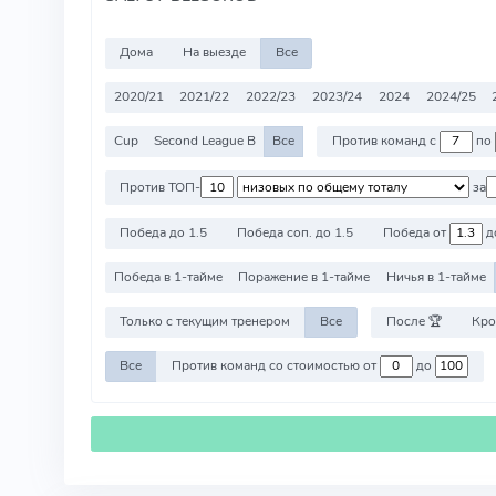
Дома
На выезде
Все
2020/21
2021/22
2022/23
2023/24
2024
2024/25
Cup
Second League B
Все
Против команд с
по
Против ТОП-
за
Победа до 1.5
Победа соп. до 1.5
Победа от
д
Победа в 1-тайме
Поражение в 1-тайме
Ничья в 1-тайме
Только с текущим тренером
Все
После 🏆
Кро
Все
Против команд со стоимостью от
до