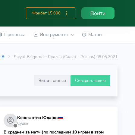
Войти
Фрибет 15 000
Прогнозы
Инструменты
Матчи
e B
Salyut Belgorod - Ryazan (Салют - Рязань) 09.05.2021
Читать статью
Смотреть видео
Константин Юданов
Судья
⬤
В среднем за матч (по последним 10 играм в этом