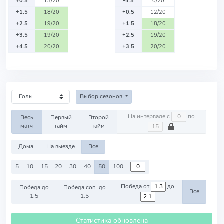
+0.5
13/20
-4.5
0/20
+1.5
18/20
+0.5
12/20
+2.5
19/20
+1.5
18/20
+3.5
19/20
+2.5
19/20
+4.5
20/20
+3.5
20/20
Выбор сезонов
На интервале с
по
Весь
Первый
Второй
матч
тайм
тайм
Дома
На выезде
Все
5
10
15
20
30
40
50
100
Победа от
до
Победа до
Победа соп. до
Все
1.5
1.5
Статистика обновлена