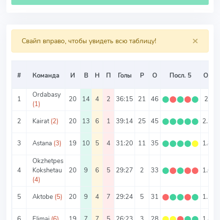
×
Свайп вправо, чтобы увидеть всю таблицу!
#
Команда
И
В
Н
П
Голы
Р
О
Посл. 5
О/И
Ordabasy
1
20
14
4
2
36:15
21
46
⬤
⬤
⬤
⬤
⬤
2.3
(1)
2
Kairat
(2)
20
13
6
1
39:14
25
45
⬤
⬤
⬤
⬤
⬤
2.25
3
Astana
(3)
19
10
5
4
31:20
11
35
⬤
⬤
⬤
⬤
⬤
1.84
Okzhetpes
4
Kokshetau
20
9
6
5
29:27
2
33
⬤
⬤
⬤
⬤
⬤
1.65
(4)
5
Aktobe
(5)
20
9
4
7
29:24
5
31
⬤
⬤
⬤
⬤
⬤
1.55
6
Elimai
(6)
19
7
7
5
26:23
3
28
⬤
⬤
⬤
⬤
⬤
1.47