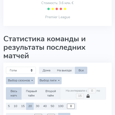
Стоимость: 3.6 млн. €
⬤
⬤
⬤
⬤
⬤
Premier League
Статистика команды и
результаты последних
матчей
Дома
На выезде
Все
Выбор сезонов
Выбор лиги
На интервале с
по
Весь
Первый
Второй
матч
тайм
тайм
5
10
15
20
30
40
50
100