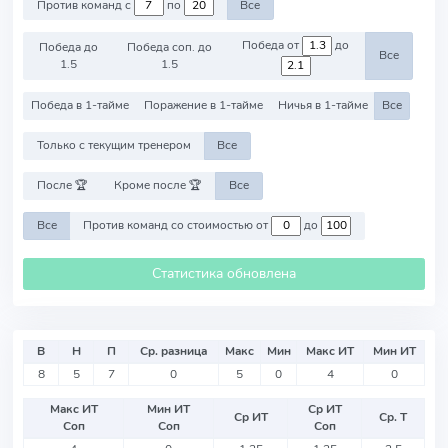
Против команд с
по
Все
Победа от
до
Победа до
Победа соп. до
Все
1.5
1.5
Победа в 1-тайме
Поражение в 1-тайме
Ничья в 1-тайме
Все
Только с текущим тренером
Все
После 🏆
Кроме после 🏆
Все
Все
Против команд со стоимостью от
до
Статистика обновлена
В
Н
П
Ср. разница
Макс
Мин
Макс ИТ
Мин ИТ
8
5
7
0
5
0
4
0
Макс ИТ
Мин ИТ
Ср ИТ
Ср ИТ
Ср. Т
Соп
Соп
Соп