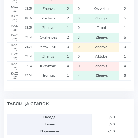
(26)
KAZC
Zhenys
2
0
Kyzylzhar
2
13.05
(26)
KAZ1
Zhetysu
2
3
Zhenys
5
09.05
(26)
KAZ1
Zhenys
1
0
Tobol
1
03.05
(26)
KAZC
Okzhetpes
2
3
Zhenys
5
29.04
(26)
KAZ1
Altay EKR
0
0
Zhenys
0
25.04
(26)
KAZ1
Zhenys
1
0
Aktobe
1
19.04
(26)
KAZ1
Kyzylzhar
4
0
Zhenys
4
12.04
(26)
KAZC
Hromtau
1
4
Zhenys
5
09.04
(26)
ТАБЛИЦА СТАВОК
Победа
8/20
Ничья
5/20
Поражение
7/20