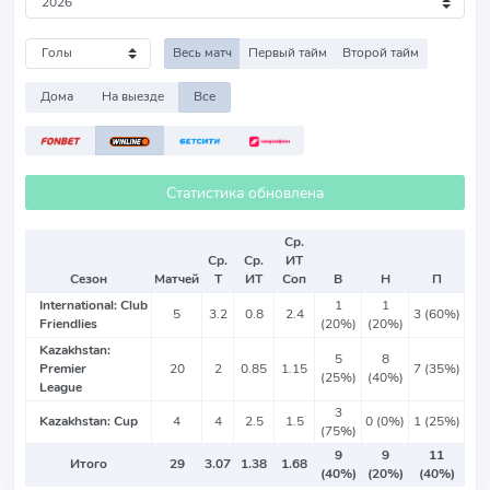
Весь матч
Первый тайм
Второй тайм
Дома
На выезде
Все
Статистика обновлена
Ср.
Ср.
Ср.
ИТ
Сезон
Матчей
Т
ИТ
Соп
В
Н
П
International: Club
1
1
5
3.2
0.8
2.4
3 (60%)
Friendlies
(20%)
(20%)
Kazakhstan:
5
8
Premier
20
2
0.85
1.15
7 (35%)
(25%)
(40%)
League
3
Kazakhstan: Cup
4
4
2.5
1.5
0 (0%)
1 (25%)
(75%)
9
9
11
Итого
29
3.07
1.38
1.68
(40%)
(20%)
(40%)