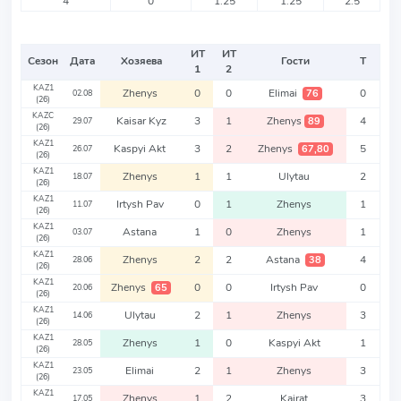
4
0
1.25
1.25
2.5
ИТ
ИТ
Сезон
Дата
Хозяева
Гости
Т
1
2
KAZ1
Zhenys
0
0
Elimai
0
76
02.08
(26)
KAZC
Kaisar Kyz
3
1
Zhenys
4
89
29.07
(26)
KAZ1
Kaspyi Akt
3
2
Zhenys
5
67,80
26.07
(26)
KAZ1
Zhenys
1
1
Ulytau
2
18.07
(26)
KAZ1
Irtysh Pav
0
1
Zhenys
1
11.07
(26)
KAZ1
Astana
1
0
Zhenys
1
03.07
(26)
KAZ1
Zhenys
2
2
Astana
4
38
28.06
(26)
KAZ1
Zhenys
0
0
Irtysh Pav
0
65
20.06
(26)
KAZ1
Ulytau
2
1
Zhenys
3
14.06
(26)
KAZ1
Zhenys
1
0
Kaspyi Akt
1
28.05
(26)
KAZ1
Elimai
2
1
Zhenys
3
23.05
(26)
KAZ1
Zhenys
1
2
Kairat
3
17.05