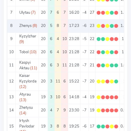
7
Ulytau
(7)
20
7
6
7
16:20
-4
27
⬤
⬤
⬤
⬤
⬤
1.35
8
Zhenys
(8)
20
5
8
7
17:23
-6
23
⬤
⬤
⬤
⬤
⬤
1.15
Kyzylzhar
9
20
6
4
10
23:28
-5
22
⬤
⬤
⬤
⬤
⬤
1.1
(9)
10
Tobol
(10)
20
6
4
10
21:28
-7
22
⬤
⬤
⬤
⬤
⬤
1.1
Kaspyi
11
20
6
3
11
21:28
-7
21
⬤
⬤
⬤
⬤
⬤
1.05
Aktau
(11)
Kaisar
12
Kyzylorda
20
3
11
6
15:22
-7
20
⬤
⬤
⬤
⬤
⬤
1
(12)
Atyrau
13
19
3
10
6
14:18
-4
19
⬤
⬤
⬤
⬤
⬤
1
(13)
Zhetysu
14
20
4
7
9
23:30
-7
19
⬤
⬤
⬤
⬤
⬤
0.95
(14)
Irtysh
15
Pavlodar
19
3
8
8
19:25
-6
17
⬤
⬤
⬤
⬤
⬤
0.89