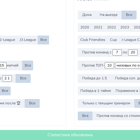
Дома
На выезде
Все
2020
2021
2022
2023
20
2-League
J3.League
Все
Club Friendlies
Cup
J-League 
Против команд с
по
матчей
Все
Против ТОП-
о
Все
Победа до 1.5
Победа соп. д
Все
Победа в 1-тайме
Поражение в 
ме после 🏆
Все
Только с текущим тренером
Все
Статистика обновлена