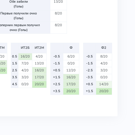
Обе забили
13/20
(Голы)
Первые получили очко
8/20
(Голы)
оперник первым получил
8/20
очко (Голы)
ТМ
ИТ2Б
ИТ2М
Ф
Ф2
/20
0.5
16/20
4/20
-0.5
6/20
-0.5
8/20
/20
1.5
7/20
13/20
-1.5
0/20
-1.5
4/20
/20
2.5
4/20
16/20
+0.5
12/20
-2.5
3/20
3.5
3/20
17/20
+1.5
16/20
-3.5
0/20
4.5
0/20
20/20
+2.5
17/20
+0.5
14/20
+3.5
20/20
+1.5
20/20