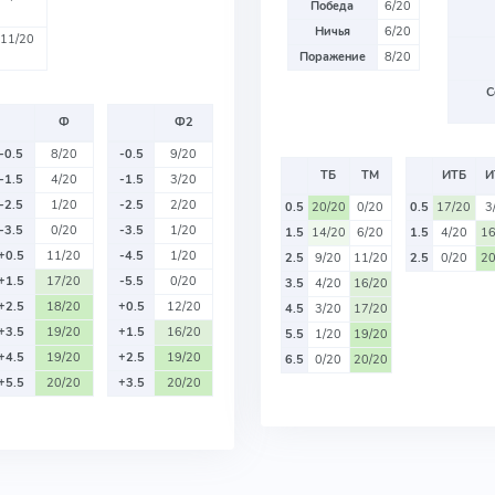
Победа
6/20
Ничья
6/20
11/20
Поражение
8/20
С
Ф
Ф2
-0.5
8/20
-0.5
9/20
ТБ
ТМ
ИТБ
И
-1.5
4/20
-1.5
3/20
-2.5
1/20
-2.5
2/20
0.5
20/20
0/20
0.5
17/20
3
-3.5
0/20
-3.5
1/20
1.5
14/20
6/20
1.5
4/20
16
+0.5
11/20
-4.5
1/20
2.5
9/20
11/20
2.5
0/20
20
+1.5
17/20
-5.5
0/20
3.5
4/20
16/20
+2.5
18/20
+0.5
12/20
4.5
3/20
17/20
+3.5
19/20
+1.5
16/20
5.5
1/20
19/20
+4.5
19/20
+2.5
19/20
6.5
0/20
20/20
+5.5
20/20
+3.5
20/20