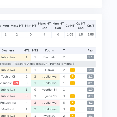
Макс ИТ
Мин ИТ
Ср ИТ
с
Мин
Макс ИТ
Мин ИТ
Ср ИТ
Ср. Т
Соп
Соп
Соп
1
2
0
4
0
1.05
1.5
2.55
Хозяева
ИТ
1
ИТ
2
Гости
Т
Рез.
Jubilo Iwa
1
1
Blaublitz
2
1:1
ый тренер - Tadahiro Akiba
(старый - Fumitake Miura)
❗️
Jubilo Iwa
1
1
Osaka
2
Р
1:1
Tochigi Ci
2
2
Jubilo Iwa
4
Р
2:2
onsadole
0
1
Jubilo Iwa
1
69
Р
0:1
Jubilo Iwa
1
0
Veertien M
1
1:0
Jubilo Iwa
0
3
Fujieda MY
3
Р
0:3
Fukushima
4
2
Jubilo Iwa
6
Р
4:2
Ventforet
1
2
Jubilo Iwa
3
Р
1:2
Jubilo Iwa
1
1
Iwaki SC
2
Р
1:1