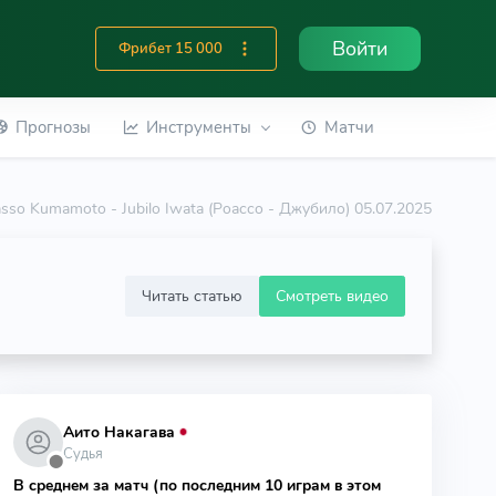
Войти
Фрибет 15 000
Прогнозы
Инструменты
Матчи
sso Kumamoto - Jubilo Iwata (Роассо - Джубило) 05.07.2025
Читать статью
Смотреть видео
Аито Накагава
Судья
⬤
В среднем за матч (по последним 10 играм в этом