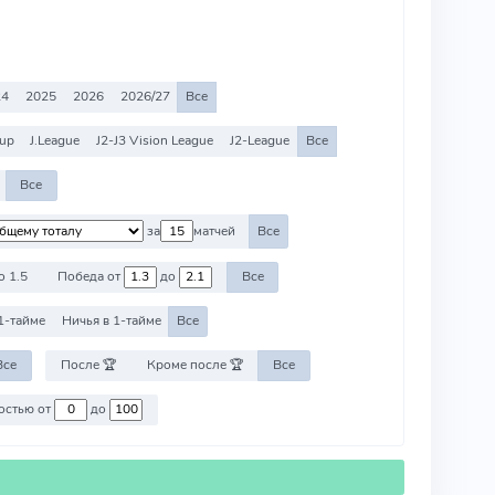
24
2025
2026
2026/27
Все
Cup
J.League
J2-J3 Vision League
J2-League
Все
Все
за
матчей
Все
о 1.5
Победа от
до
Все
1-тайме
Ничья в 1-тайме
Все
Все
После 🏆
Кроме после 🏆
Все
Против команд со стоимостью от
до