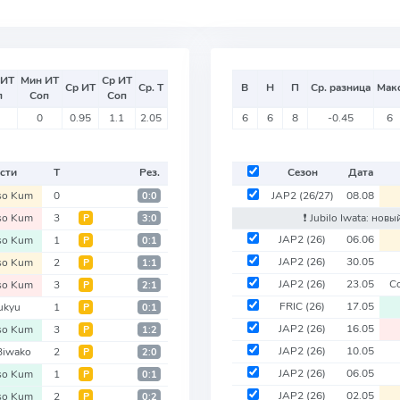
 ИТ
Мин ИТ
Ср ИТ
Ср ИТ
Ср. Т
В
Н
П
Ср. разница
Мак
п
Соп
Соп
0
0.95
1.1
2.05
6
6
8
-0.45
6
сти
Т
Рез.
Сезон
Дата
so Kum
0
JAP2
(26/27)
08.08
0:0
so Kum
3
❗️ Jubilo Iwata: нов
Р
3:0
JAP2
(26)
06.06
so Kum
1
Р
0:1
JAP2
(26)
30.05
so Kum
2
Р
1:1
JAP2
(26)
23.05
C
so Kum
3
Р
2:1
FRIC
(26)
17.05
ukyu
1
Р
0:1
JAP2
(26)
16.05
so Kum
3
Р
1:2
JAP2
(26)
10.05
Biwako
2
Р
2:0
JAP2
(26)
06.05
so Kum
1
Р
0:1
JAP2
(26)
02.05
so Kum
2
Р
0:2