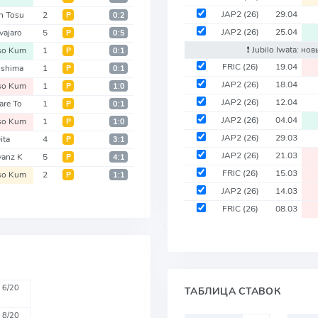
JAP2
(26)
29.04
n Tosu
2
Р
0:2
JAP2
(26)
25.04
vajaro
5
Р
0:5
❗️ Jubilo Iwata: н
so Kum
1
Р
0:1
FRIC
(26)
19.04
shima
1
Р
0:1
JAP2
(26)
18.04
so Kum
1
Р
1:0
JAP2
(26)
12.04
are To
1
Р
0:1
JAP2
(26)
04.04
so Kum
1
Р
1:0
JAP2
(26)
29.03
ita
4
Р
3:1
JAP2
(26)
21.03
vanz K
5
Р
4:1
FRIC
(26)
15.03
so Kum
2
Р
1:1
JAP2
(26)
14.03
FRIC
(26)
08.03
6/20
ТАБЛИЦА СТАВОК
8/20