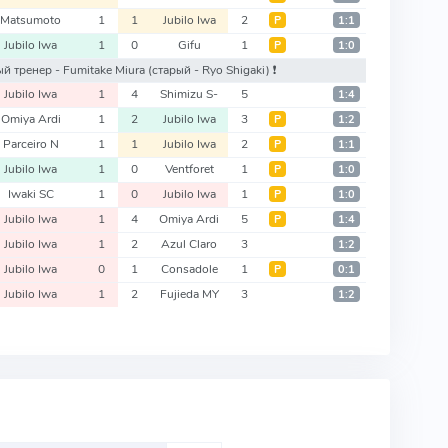
Matsumoto
1
1
Jubilo Iwa
2
Р
1:1
Jubilo Iwa
1
0
Gifu
1
Р
1:0
овый тренер - Fumitake Miura
(старый - Ryo Shigaki)
❗️
Jubilo Iwa
1
4
Shimizu S-
5
1:4
Omiya Ardi
1
2
Jubilo Iwa
3
Р
1:2
Parceiro N
1
1
Jubilo Iwa
2
Р
1:1
Jubilo Iwa
1
0
Ventforet
1
Р
1:0
Iwaki SC
1
0
Jubilo Iwa
1
Р
1:0
Jubilo Iwa
1
4
Omiya Ardi
5
Р
1:4
Jubilo Iwa
1
2
Azul Claro
3
1:2
Jubilo Iwa
0
1
Consadole
1
Р
0:1
Jubilo Iwa
1
2
Fujieda MY
3
1:2