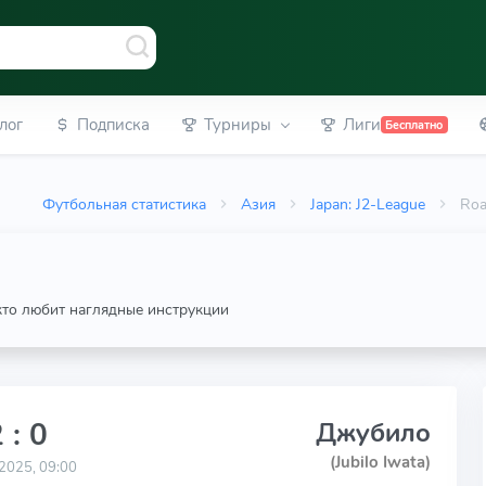
лог
Подписка
Турниры
Лиги
Бесплатно
Футбольная статистика
Азия
Japan: J2-League
Roa
 кто любит наглядные инструкции
 : 0
Джубило
(Jubilo Iwata)
2025, 09:00