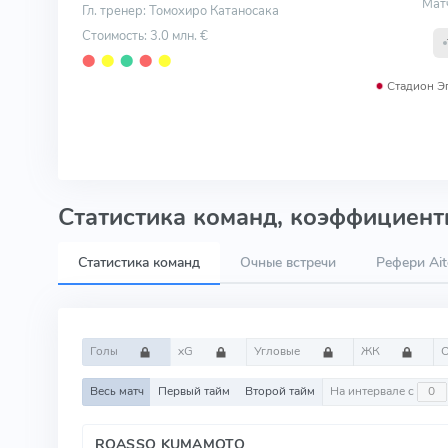
Мат
Гл. тренер: Томохиро Катаносака
Стоимость: 3.0 млн. €
⬤
⬤
⬤
⬤
⬤
Стадион Э
Статистика команд, коэффициенты
Статистика команд
Очные встречи
Рефери Ai
Голы
xG
Угловые
ЖК
Весь матч
Первый тайм
Второй тайм
На интервале с
ROASSO KUMAMOTO