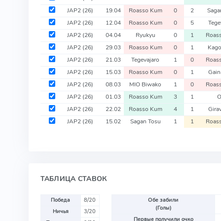
JAP2
(26)
19.04
Roasso Kum
0
2
Saga
JAP2
(26)
12.04
Roasso Kum
0
5
Tege
JAP2
(26)
04.04
Ryukyu
0
1
Roas
JAP2
(26)
29.03
Roasso Kum
0
1
Kago
JAP2
(26)
21.03
Tegevajaro
1
0
Roas
JAP2
(26)
15.03
Roasso Kum
0
1
Gain
JAP2
(26)
08.03
MIO Biwako
1
0
Roas
JAP2
(26)
01.03
Roasso Kum
3
1
O
JAP2
(26)
22.02
Roasso Kum
4
1
Gira
JAP2
(26)
15.02
Sagan Tosu
1
1
Roas
ТАБЛИЦА СТАВОК
Победа
8/20
Обе забили
(Голы)
Ничья
3/20
Первые получили очко