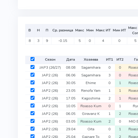
Макс
В
Н
П
Ср. разница
Макс
Мин
Макс ИТ
Мин ИТ
Со
8
3
9
-0.15
5
0
4
0
5
Сезон
Дата
Хозяева
ИТ
1
ИТ
2
Го
JAP3
(26/27)
08.08
Sagamihara
0
0
Roas
JAP2
(26)
06.06
Sagamihara
3
0
Roas
JAP2
(26)
30.05
Ehime
0
1
Roas
JAP2
(26)
23.05
Renofa Yam
1
1
Roas
JAP2
(26)
17.05
Kagoshima
2
1
Roas
JAP2
(26)
10.05
Roasso Kum
0
1
Ry
JAP2
(26)
06.05
Giravanz K
1
2
Roas
JAP2
(26)
03.05
Roasso Kum
2
0
MIO 
JAP2
(26)
29.04
Oita
0
1
Roas
JAP2
(26)
25.04
Gainare To
0
2
Roas