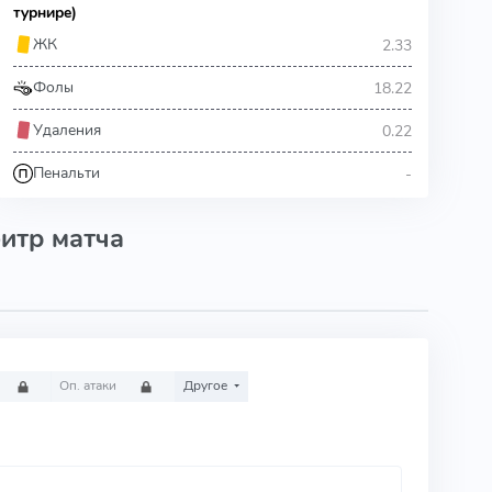
турнире)
2.33
ЖК
18.22
Фолы
0.22
Удаления
-
Пенальти
итр матча
Оп. атаки
Другое