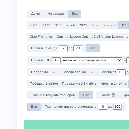
Дома
На выезде
Все
2021
2022
2023
2024
2025
2026
2026/27
Все
Club Friendlies
Cup
J-League Cup
J2-J3 Vision League
J
Против команд с
по
Все
Против ТОП-
за
Победа до 1.5
Победа соп. до 1.5
Победа от
д
Победа в 1-тайме
Поражение в 1-тайме
Ничья в 1-тайме
Только с текущим тренером
Все
После 🏆
Кро
Все
Против команд со стоимостью от
до