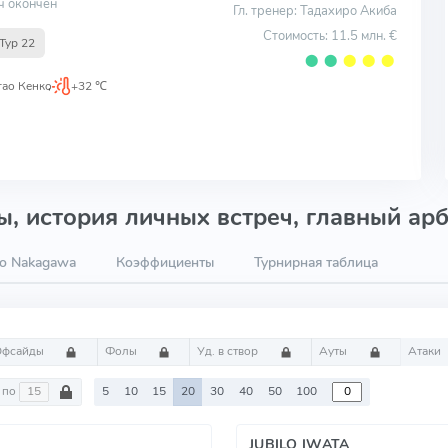
ч окончен
Гл. тренер: Тадахиро Акиба
Стоимость: 11.5 млн. €
Тур 22
⬤
⬤
⬤
⬤
⬤
гао Кенко
,
+32 ℃
, история личных встреч, главный арб
to Nakagawa
Коэффициенты
Турнирная таблица
Офсайды
Фолы
Уд. в створ
Ауты
Атаки
по
5
10
15
20
30
40
50
100
JUBILO IWATA