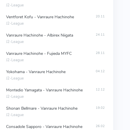
J2-League
Ventforet Kofu - Vanraure Hachinohe
20.11
J2-League
Vanraure Hachinohe - Albirex Niigata
24.11
J2-League
Vanraure Hachinohe - Fujieda MYFC
28.11
J2-League
Yokohama - Vanraure Hachinohe
04.12
J2-League
Montedio Yamagata - Vanraure Hachinohe
12.12
J2-League
Shonan Bellmare - Vanraure Hachinohe
19.02
J2-League
Consadole Sapporo - Vanraure Hachinohe
26.02