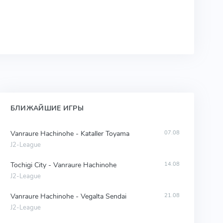
БЛИЖАЙШИЕ ИГРЫ
Vanraure Hachinohe - Kataller Toyama
07.08
J2-League
Tochigi City - Vanraure Hachinohe
14.08
J2-League
Vanraure Hachinohe - Vegalta Sendai
21.08
J2-League