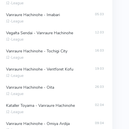
J2-League
Vanraure Hachinohe - Imabari
05.03
J2-League
Vegalta Sendai - Vanraure Hachinohe
12.03
J2-League
Vanraure Hachinohe - Tochigi City
16.03
J2-League
Vanraure Hachinohe - Ventforet Kofu
19.03
J2-League
Vanraure Hachinohe - Oita
26.03
J2-League
Kataller Toyama - Vanraure Hachinohe
02.04
J2-League
Vanraure Hachinohe - Omiya Ardija
09.04