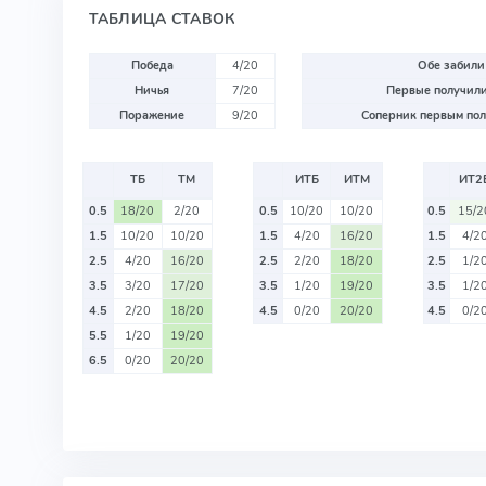
ТАБЛИЦА СТАВОК
Победа
4/20
Обе забили
Ничья
7/20
Первые получили
Поражение
9/20
Соперник первым пол
ТБ
ТМ
ИТБ
ИТМ
ИТ2
0.5
18/20
2/20
0.5
10/20
10/20
0.5
15/2
1.5
10/20
10/20
1.5
4/20
16/20
1.5
4/2
2.5
4/20
16/20
2.5
2/20
18/20
2.5
1/2
3.5
3/20
17/20
3.5
1/20
19/20
3.5
1/2
4.5
2/20
18/20
4.5
0/20
20/20
4.5
0/2
5.5
1/20
19/20
6.5
0/20
20/20