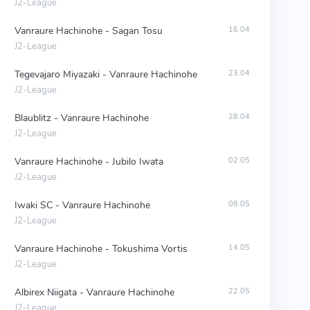
J2-League
Vanraure Hachinohe - Sagan Tosu
16.04
J2-League
Tegevajaro Miyazaki - Vanraure Hachinohe
23.04
J2-League
Blaublitz - Vanraure Hachinohe
28.04
J2-League
Vanraure Hachinohe - Jubilo Iwata
02.05
J2-League
Iwaki SC - Vanraure Hachinohe
08.05
J2-League
Vanraure Hachinohe - Tokushima Vortis
14.05
J2-League
Albirex Niigata - Vanraure Hachinohe
22.05
J2-League