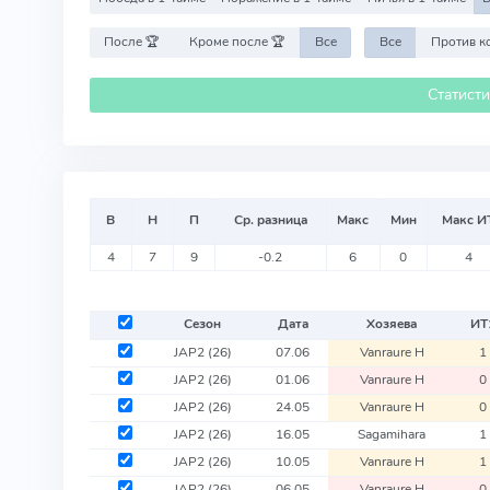
После 🏆
Кроме после 🏆
Все
Все
Статист
В
Н
П
Ср. разница
Макс
Мин
Макс И
4
7
9
-0.2
6
0
4
Сезон
Дата
Хозяева
ИТ
JAP2
(26)
07.06
Vanraure H
1
JAP2
(26)
01.06
Vanraure H
0
JAP2
(26)
24.05
Vanraure H
0
JAP2
(26)
16.05
Sagamihara
1
JAP2
(26)
10.05
Vanraure H
1
JAP2
(26)
06.05
Vanraure H
0