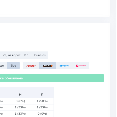
Уд. от ворот
КК
Пенальти
зде
Все
ика обновлена
Н
П
%)
0 (0%)
1 (50%)
%)
1 (33%)
1 (33%)
%)
1 (33%)
0 (0%)