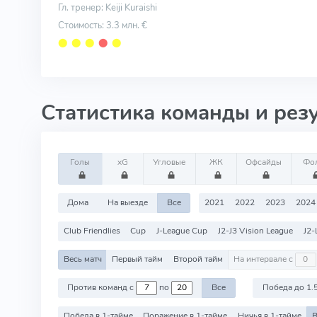
Гл. тренер: Keiji Kuraishi
Стоимость: 3.3 млн. €
⬤
⬤
⬤
⬤
⬤
Статистика команды и рез
Голы
xG
Угловые
ЖК
Офсайды
Фо
Дома
На выезде
Все
2021
2022
2023
2024
Club Friendlies
Cup
J-League Cup
J2-J3 Vision League
J2-
Весь матч
Первый тайм
Второй тайм
На интервале с
Против команд с
по
Все
Победа до 1.
Победа в 1-тайме
Поражение в 1-тайме
Ничья в 1-тайме
В