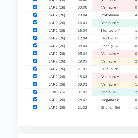
JAP2
(26)
03.05
Vanraure H
0
JAP2
(26)
29.04
Yokohama
4
JAP2
(26)
26.04
Vanraure H
1
JAP2
(26)
19.04
Montedio Y
1
JAP2
(26)
12.04
Tochigi Ci
2
JAP2
(26)
08.04
Tochigi SC
0
JAP2
(26)
05.04
Vanraure H
0
JAP2
(26)
29.03
Vanraure H
2
JAP2
(26)
21.03
Blaublitz
1
JAP2
(26)
15.03
Vanraure H
0
JAP2
(26)
08.03
Vanraure H
1
FRIC
(26)
01.03
Vanraure H
2
JAP2
(26)
28.02
Vegalta Se
0
JAP2
(26)
21.02
Shonan Bel
1