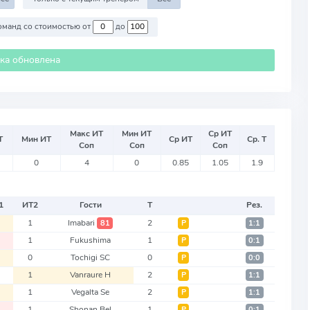
Против команд со стоимостью от
до
ика обновлена
Макс ИТ
Мин ИТ
Ср ИТ
Т
Мин ИТ
Ср ИТ
Ср. Т
Соп
Соп
Соп
0
4
0
0.85
1.05
1.9
1
ИТ
2
Гости
Т
Рез.
1
Imabari
2
81
Р
1:1
1
Fukushima
1
Р
0:1
0
Tochigi SC
0
Р
0:0
1
Vanraure H
2
Р
1:1
1
Vegalta Se
2
Р
1:1
1
Shonan Bel
1
Р
0:1