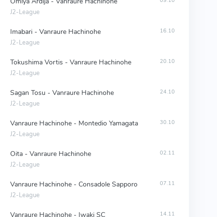
Omiya Ardija - Vanraure Hachinohe
09.10
J2-League
Imabari - Vanraure Hachinohe
16.10
J2-League
Tokushima Vortis - Vanraure Hachinohe
20.10
J2-League
Sagan Tosu - Vanraure Hachinohe
24.10
J2-League
Vanraure Hachinohe - Montedio Yamagata
30.10
J2-League
Oita - Vanraure Hachinohe
02.11
J2-League
Vanraure Hachinohe - Consadole Sapporo
07.11
J2-League
Vanraure Hachinohe - Iwaki SC
14.11