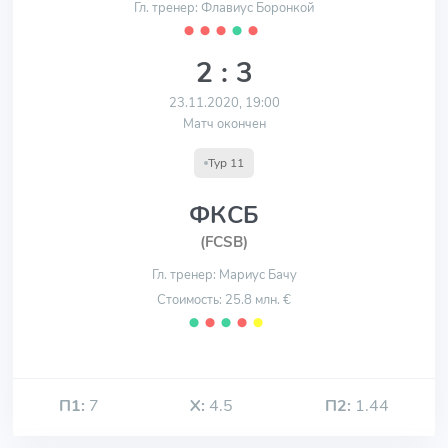
Гл. тренер: Флавиус Боронкой
⬤
⬤
⬤
⬤
⬤
2 : 3
23.11.2020, 19:00
Матч окончен
Тур 11
ФКСБ
(FCSB)
Гл. тренер: Мариус Бачу
Стоимость: 25.8 млн. €
⬤
⬤
⬤
⬤
⬤
П1:
7
Х:
4.5
П2:
1.44