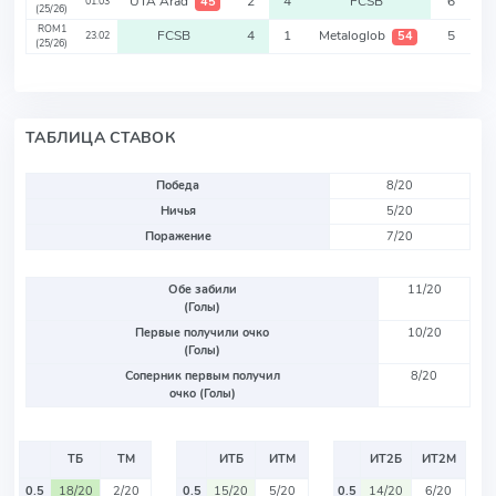
UTA Arad
2
4
FCSB
6
45
01.03
(25/26)
ROM1
FCSB
4
1
Metaloglob
5
54
23.02
(25/26)
ТАБЛИЦА СТАВОК
Победа
8/20
Ничья
5/20
Поражение
7/20
Обе забили
11/20
(Голы)
Первые получили очко
10/20
(Голы)
Соперник первым получил
8/20
очко (Голы)
ТБ
ТМ
ИТБ
ИТМ
ИТ2Б
ИТ2М
0.5
18/20
2/20
0.5
15/20
5/20
0.5
14/20
6/20