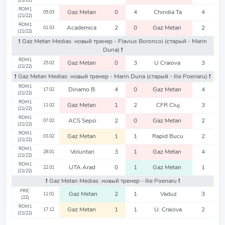
(21/22)
ROM1
Gaz Metan
0
4
Chindia Ta
4
05.03
(21/22)
ROM1
Academica
2
0
Gaz Metan
2
01.03
(21/22)
❗️ Gaz Metan Medias: новый тренер - Flavius Boroncoi
(старый - Marin
Duna)
❗️
ROM1
Gaz Metan
0
3
U Craiova
3
25.02
(21/22)
❗️ Gaz Metan Medias: новый тренер - Marin Duna
(старый - Ilie Poenaru)
❗️
ROM1
Dinamo B.
4
0
Gaz Metan
4
17.02
(21/22)
ROM1
Gaz Metan
1
2
CFR Cluj
3
11.02
(21/22)
ROM1
ACS Sepsi
2
0
Gaz Metan
2
07.02
(21/22)
ROM1
Gaz Metan
1
1
Rapid Bucu
2
03.02
(21/22)
ROM1
Voluntari
3
1
Gaz Metan
4
28.01
(21/22)
ROM1
UTA Arad
0
1
Gaz Metan
1
22.01
(21/22)
❗️ Gaz Metan Medias: новый тренер - Ilie Poenaru
❗️
FRIC
Gaz Metan
2
1
Vaduz
3
11.01
(22)
ROM1
Gaz Metan
1
1
U. Craiova
2
17.12
(21/22)