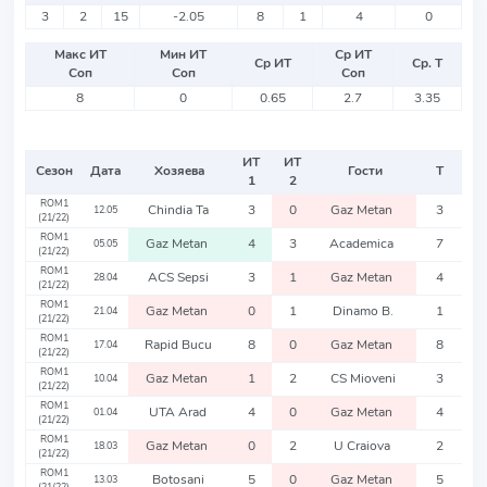
3
2
15
-2.05
8
1
4
0
Макс ИТ
Мин ИТ
Ср ИТ
Ср ИТ
Ср. Т
Соп
Соп
Соп
8
0
0.65
2.7
3.35
ИТ
ИТ
Сезон
Дата
Хозяева
Гости
Т
1
2
ROM1
Chindia Ta
3
0
Gaz Metan
3
12.05
(21/22)
ROM1
Gaz Metan
4
3
Academica
7
05.05
(21/22)
ROM1
ACS Sepsi
3
1
Gaz Metan
4
28.04
(21/22)
ROM1
Gaz Metan
0
1
Dinamo B.
1
21.04
(21/22)
ROM1
Rapid Bucu
8
0
Gaz Metan
8
17.04
(21/22)
ROM1
Gaz Metan
1
2
CS Mioveni
3
10.04
(21/22)
ROM1
UTA Arad
4
0
Gaz Metan
4
01.04
(21/22)
ROM1
Gaz Metan
0
2
U Craiova
2
18.03
(21/22)
ROM1
Botosani
5
0
Gaz Metan
5
13.03