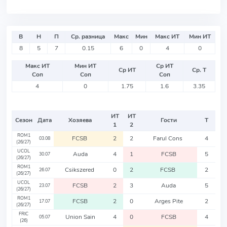
В
Н
П
Ср. разница
Макс
Мин
Макс ИТ
Мин ИТ
8
5
7
0.15
6
0
4
0
Макс ИТ
Мин ИТ
Ср ИТ
Ср ИТ
Ср. Т
Соп
Соп
Соп
4
0
1.75
1.6
3.35
ИТ
ИТ
Сезон
Дата
Хозяева
Гости
Т
1
2
ROM1
FCSB
2
2
Farul Cons
4
03.08
(26/27)
UCOL
Auda
4
1
FCSB
5
30.07
(26/27)
ROM1
Csikszered
0
2
FCSB
2
26.07
(26/27)
UCOL
FCSB
2
3
Auda
5
23.07
(26/27)
ROM1
FCSB
2
0
Arges Pite
2
17.07
(26/27)
FRIC
Union Sain
4
0
FCSB
4
05.07
(26)