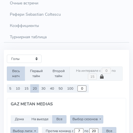
Очные встречи
Рефери Sebastian Coltescu
Коэффициенты
Турнирная таблица
На интервале с
по
Весь
Первый
Второй
матч
тайм
тайм
5
10
15
20
30
40
50
100
GAZ METAN MEDIAS
Дома
На выезде
Все
Выбор сезонов
Выбор лиги
Против команд с
по
Все