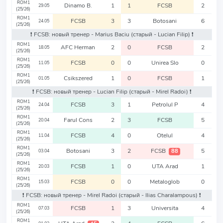
ROM1
Dinamo B.
1
1
FCSB
2
29.05
(25/26)
ROM1
FCSB
3
3
Botosani
6
24.05
(25/26)
❗️ FCSB: новый тренер - Marius Baciu
(старый - Lucian Filip)
❗️
ROM1
AFC Herman
2
0
FCSB
2
18.05
(25/26)
ROM1
FCSB
0
0
Unirea Slo
0
11.05
(25/26)
ROM1
Csikszered
1
0
FCSB
1
01.05
(25/26)
❗️ FCSB: новый тренер - Lucian Filip
(старый - Mirel Radoi)
❗️
ROM1
FCSB
3
1
Petrolul P
4
24.04
(25/26)
ROM1
Farul Cons
2
3
FCSB
5
20.04
(25/26)
ROM1
FCSB
4
0
Otelul
4
11.04
(25/26)
ROM1
Botosani
3
2
FCSB
5
88
03.04
(25/26)
ROM1
FCSB
1
0
UTA Arad
1
20.03
(25/26)
ROM1
FCSB
0
0
Metaloglob
0
15.03
(25/26)
❗️ FCSB: новый тренер - Mirel Radoi
(старый - Ilias Charalampous)
❗️
ROM1
FCSB
1
3
Universita
4
07.03
(25/26)
ROM1