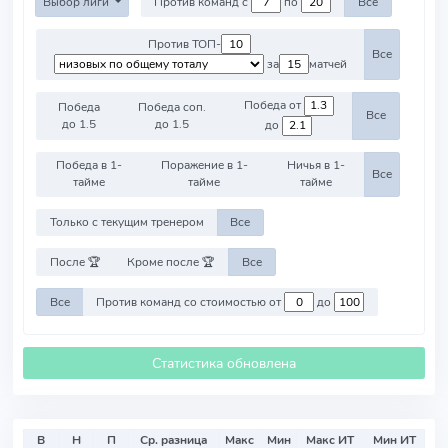
Выбор лиги
Против команд с
по
Все
Против ТОП-
Все
за
матчей
Победа от
Победа
Победа соп.
Все
до 1.5
до 1.5
до
Победа в 1-
Поражение в 1-
Ничья в 1-
Все
тайме
тайме
тайме
Только с текущим тренером
Все
После 🏆
Кроме после 🏆
Все
Все
Против команд со стоимостью от
до
Статистика обновлена
В
Н
П
Ср. разница
Макс
Мин
Макс ИТ
Мин ИТ