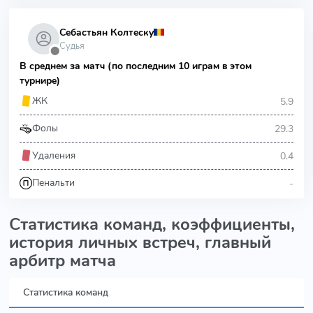
Себастьян Колтеску
Судья
⬤
В среднем за матч (по последним 10 играм в этом
турнире)
5.9
ЖК
29.3
Фолы
0.4
Удаления
-
Пенальти
Статистика команд, коэффициенты,
история личных встреч, главный
арбитр матча
Статистика команд