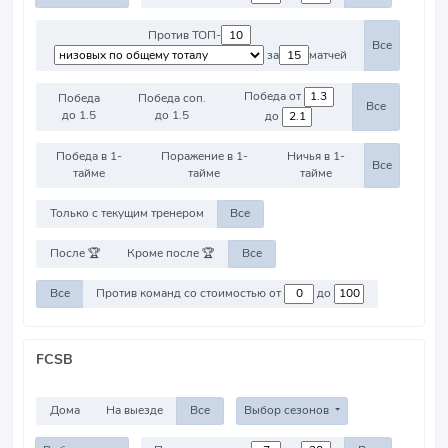
Против ТОП-
Все
за
матчей
Победа от
Победа
Победа соп.
Все
до 1.5
до 1.5
до
Победа в 1-
Поражение в 1-
Ничья в 1-
Все
тайме
тайме
тайме
Только с текущим тренером
Все
После 🏆
Кроме после 🏆
Все
Все
Против команд со стоимостью от
до
FCSB
Дома
На выезде
Все
Выбор сезонов