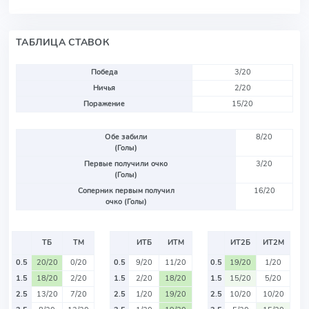
ТАБЛИЦА СТАВОК
Победа
3/20
Ничья
2/20
Поражение
15/20
Обе забили
8/20
(Голы)
Первые получили очко
3/20
(Голы)
Соперник первым получил
16/20
очко (Голы)
ТБ
ТМ
ИТБ
ИТМ
ИТ2Б
ИТ2М
0.5
20/20
0/20
0.5
9/20
11/20
0.5
19/20
1/20
1.5
18/20
2/20
1.5
2/20
18/20
1.5
15/20
5/20
2.5
13/20
7/20
2.5
1/20
19/20
2.5
10/20
10/20