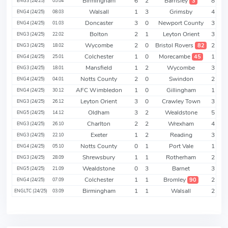
Birmingham
6
2
Barnsley
8
3
ENG3 (24/25)
05.04
Walsall
1
3
Grimsby
4
ENG4 (24/25)
08.03
Doncaster
3
0
Newport County
3
ENG4 (24/25)
01.03
Bolton
2
1
Leyton Orient
3
ENG3 (24/25)
22.02
Wycombe
2
0
Bristol Rovers
2
82
ENG3 (24/25)
18.02
Colchester
1
0
Morecambe
1
45
ENG4 (24/25)
25.01
Mansfield
1
2
Wycombe
3
ENG3 (24/25)
18.01
Notts County
2
0
Swindon
2
ENG4 (24/25)
04.01
AFC Wimbledon
1
0
Gillingham
1
ENG4 (24/25)
30.12
Leyton Orient
3
0
Crawley Town
3
ENG3 (24/25)
26.12
Oldham
3
2
Wealdstone
5
ENG5 (24/25)
14.12
Charlton
2
2
Wrexham
4
ENG3 (24/25)
26.10
Exeter
1
2
Reading
3
ENG3 (24/25)
22.10
Notts County
0
1
Port Vale
1
ENG4 (24/25)
05.10
Shrewsbury
1
1
Rotherham
2
ENG3 (24/25)
28.09
Wealdstone
0
3
Barnet
3
ENG5 (24/25)
21.09
Colchester
1
1
Bromley
2
90
ENG4 (24/25)
07.09
Birmingham
1
1
Walsall
2
ENGLTC (24/25)
03.09