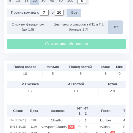
5
10
15
20
30
40
50
100
Против команд с
по
Все
С явным фаворитом
Без явного фаворита (П1 и П2
Все
(до 1.5)
больше 1.7)
Статистика обновлена
Побед хозяев
Ничьих
Побед гостей
Макс
Мин
10
5
5
8
0
ИТ хозяев
ИТ гостей
Тотал
1.7
1.1
2.8
ИТ
ИТ
Сезон
Дата
Хозяева
Гости
Т
1
2
Charlton
3
1
Burton
4
ENG3 (24/25)
03.05
Newport County
0
0
Walsall
0
78
ENG4 (24/25)
21.04