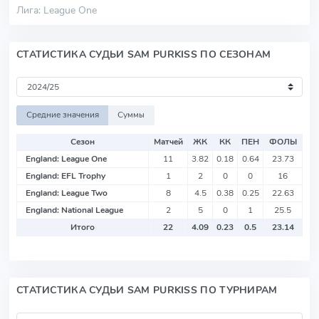
Лига: League One
СТАТИСТИКА СУДЬИ SAM PURKISS ПО СЕЗОНАМ
Средние значения
Суммы
Сезон
Матчей
ЖК
КК
ПЕН
ФОЛЫ
England: League One
11
3.82
0.18
0.64
23.73
England: EFL Trophy
1
2
0
0
16
England: League Two
8
4.5
0.38
0.25
22.63
England: National League
2
5
0
1
25.5
Итого
22
4.09
0.23
0.5
23.14
СТАТИСТИКА СУДЬИ SAM PURKISS ПО ТУРНИРАМ