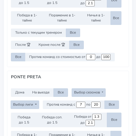
Все
до 1.5
до 1.5
до
Победа в 1-
Поражение в 1-
Ничья в 1-
Все
тайме
тайме
тайме
Только с текущим тренером
Все
После 🏆
Кроме после 🏆
Все
Все
Против команд со стоимостью от
до
PONTE PRETA
Дома
На выезде
Все
Выбор сезонов
Выбор лиги
Против команд с
по
Все
Победа от
Победа
Победа соп.
Все
до 1.5
до 1.5
до
Победа в 1-
Поражение в 1-
Ничья в 1-