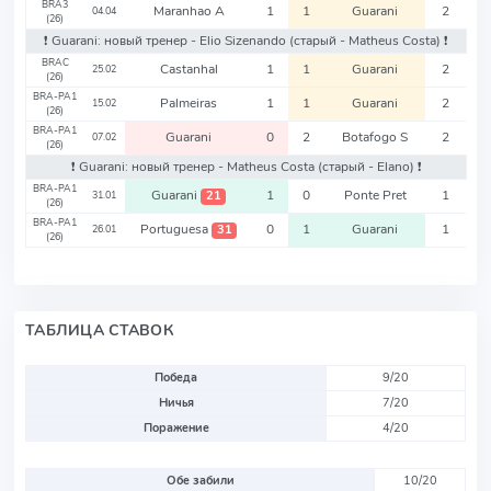
BRA3
Maranhao A
1
1
Guarani
2
04.04
(26)
❗️ Guarani: новый тренер - Elio Sizenando
(старый - Matheus Costa)
❗️
BRAC
Castanhal
1
1
Guarani
2
25.02
(26)
BRA-PA1
Palmeiras
1
1
Guarani
2
15.02
(26)
BRA-PA1
Guarani
0
2
Botafogo S
2
07.02
(26)
❗️ Guarani: новый тренер - Matheus Costa
(старый - Elano)
❗️
BRA-PA1
Guarani
1
0
Ponte Pret
1
21
31.01
(26)
BRA-PA1
Portuguesa
0
1
Guarani
1
31
26.01
(26)
ТАБЛИЦА СТАВОК
Победа
9/20
Ничья
7/20
Поражение
4/20
Обе забили
10/20