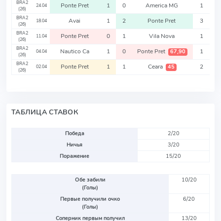
BRA2
Ponte Pret
1
0
America MG
1
24.04
(26)
BRA2
Avai
1
2
Ponte Pret
3
18.04
(26)
BRA2
Ponte Pret
0
1
Vila Nova
1
11.04
(26)
BRA2
Nautico Ca
1
0
Ponte Pret
1
67,90
04.04
(26)
BRA2
Ponte Pret
1
1
Ceara
2
45
02.04
(26)
ТАБЛИЦА СТАВОК
Победа
2/20
Ничья
3/20
Поражение
15/20
Обе забили
10/20
(Голы)
Первые получили очко
6/20
(Голы)
Соперник первым получил
13/20