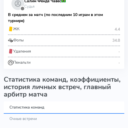
Салим Фенде Чавес
Судья
⬤
В среднем за матч (по последним 10 играм в этом
турнире)
4.4
ЖК
34.8
Фолы
-
Удаления
-
Пенальти
Статистика команд, коэффициенты,
история личных встреч, главный
арбитр матча
Статистика команд
Очные встречи