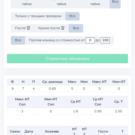
Все
тайме
тайме
тайме
Только с текущим тренером
Все
После 🏆
Кроме после 🏆
Все
Все
Против команд со стоимостью от
до
Статистика обновлена
В
Н
П
Ср. разница
Макс
Мин
Макс ИТ
Мин ИТ
9
7
4
0.65
5
0
5
0
Макс ИТ
Мин ИТ
Ср ИТ
Ср ИТ
Ср. Т
Соп
Соп
Соп
3
0
1.6
0.95
2.55
ИТ
ИТ
Сезон
Дата
Хозяева
Гости
Т
1
2