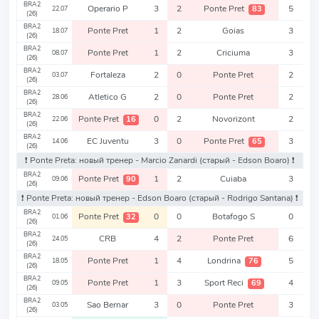
BRA2
Operario P
3
2
Ponte Pret
5
83
22.07
(26)
BRA2
Ponte Pret
1
2
Goias
3
18.07
(26)
BRA2
Ponte Pret
1
2
Criciuma
3
08.07
(26)
BRA2
Fortaleza
2
0
Ponte Pret
2
03.07
(26)
BRA2
Atletico G
2
0
Ponte Pret
2
28.06
(26)
BRA2
Ponte Pret
0
2
Novorizont
2
16
22.06
(26)
BRA2
EC Juventu
3
0
Ponte Pret
3
65
14.06
(26)
❗️ Ponte Preta: новый тренер - Marcio Zanardi
(старый - Edson Boaro)
❗️
BRA2
Ponte Pret
1
2
Cuiaba
3
90
09.06
(26)
❗️ Ponte Preta: новый тренер - Edson Boaro
(старый - Rodrigo Santana)
❗️
BRA2
Ponte Pret
0
0
Botafogo S
0
32
01.06
(26)
BRA2
CRB
4
2
Ponte Pret
6
24.05
(26)
BRA2
Ponte Pret
1
4
Londrina
5
76
18.05
(26)
BRA2
Ponte Pret
1
3
Sport Reci
4
69
09.05
(26)
BRA2
Sao Bernar
3
0
Ponte Pret
3
03.05
(26)