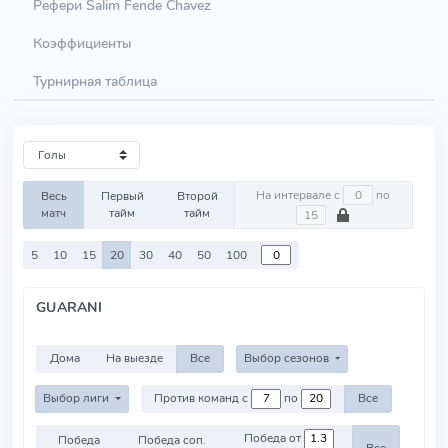
Рефери Salim Fende Chavez
Коэффициенты
Турнирная таблица
На интервале с
по
Весь
Первый
Второй
матч
тайм
тайм
5
10
15
20
30
40
50
100
GUARANI
Дома
На выезде
Все
Выбор сезонов
Выбор лиги
Против команд с
по
Все
Победа от
Победа
Победа соп.