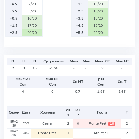
-4.5
2/20
+1.5
15/20
-5.5
0/20
+2.5
18/20
+0.5
16/20
+3.5
18/20
+1.5
17/20
+4.5
18/20
+2.5
20/20
+5.5
20/20
В
Н
П
Ср. разница
Макс
Мин
Макс ИТ
Мин ИТ
2
3
15
-1.25
6
0
2
0
Макс ИТ
Мин ИТ
Ср ИТ
Ср ИТ
Ср. Т
Соп
Соп
Соп
4
0
0.7
1.95
2.65
ИТ
ИТ
Сезон
Дата
Хозяева
Гости
Т
1
2
BRA2
Ceara
2
0
Ponte Pret
2
19
07.08
(26)
BRA2
Ponte Pret
1
1
Athletic C
2
28.07
(26)