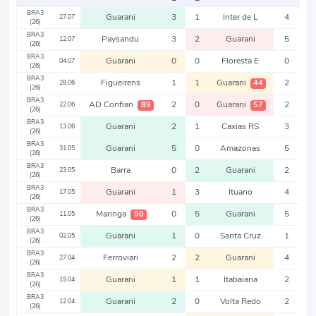
BRA3
Guarani
3
1
Inter de L
4
27.07
(26)
BRA3
Paysandu
3
2
Guarani
5
12.07
(26)
BRA3
Guarani
0
0
Floresta E
0
04.07
(26)
BRA3
Figueirens
1
1
Guarani
2
44
28.06
(26)
BRA3
AD Confian
2
0
Guarani
2
89
57
22.06
(26)
BRA3
Guarani
2
1
Caxias RS
3
13.06
(26)
BRA3
Guarani
5
0
Amazonas
5
31.05
(26)
BRA3
Barra
0
2
Guarani
2
23.05
(26)
BRA3
Guarani
1
3
Ituano
4
17.05
(26)
BRA3
Maringa
0
5
Guarani
5
90
11.05
(26)
BRA3
Guarani
1
0
Santa Cruz
1
02.05
(26)
BRA3
Ferroviari
2
2
Guarani
4
27.04
(26)
BRA3
Guarani
1
1
Itabaiana
2
19.04
(26)
BRA3
Guarani
2
0
Volta Redo
2
12.04
(26)