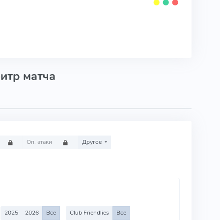
⬤
⬤
⬤
итр матча
Оп. атаки
Другое
2025
2026
Все
Club Friendlies
Все