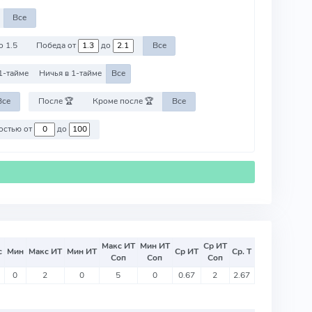
Все
о 1.5
Победа от
до
Все
1-тайме
Ничья в 1-тайме
Все
Все
После 🏆
Кроме после 🏆
Все
Против команд со стоимостью от
до
Макс ИТ
Мин ИТ
Ср ИТ
с
Мин
Макс ИТ
Мин ИТ
Ср ИТ
Ср. Т
Соп
Соп
Соп
0
2
0
5
0
0.67
2
2.67