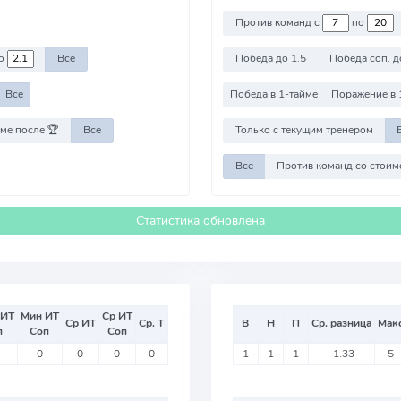
Против команд с
по
о
Все
Победа до 1.5
Победа соп. д
Все
Победа в 1-тайме
Поражение в 
ме после 🏆
Все
Только с текущим тренером
Все
Статистика обновлена
 ИТ
Мин ИТ
Ср ИТ
Ср ИТ
Ср. Т
В
Н
П
Ср. разница
Мак
п
Соп
Соп
0
0
0
0
1
1
1
-1.33
5