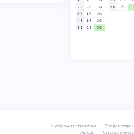
1.5
2/3
1/3
1.5
1/3
2
2.5
2/3
1/3
2.5
0/3
3
3.5
1/3
2/3
4.5
1/3
2/3
5.5
0/3
3/3
Футбольная статистика
Бот для ставок
Авторы
Ставки на угло