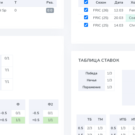
ти
Т
Рез.
Сезон
Дата
Хо
l Sp
0
FRIC
(26)
12.03
Fer
0:0
FRIC
(25)
20.03
Coa
FRIC
(25)
14.03
Chr
0/1
ТАБЛИЦА СТАВОК
?/1
Победа
1/3
Ничья
1/3
?/1
Поражение
1/3
Ф
Ф2
-0.5
0/1
-0.5
0/1
ТБ
ТМ
ИТБ
И
+0.5
1/1
+0.5
1/1
0.5
2/3
1/3
0.5
1/3
2