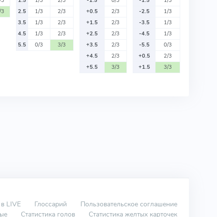
/3
1.5
1/3
2/3
-1.5
0/3
-1.5
1/3
/3
2.5
1/3
2/3
+0.5
2/3
-2.5
1/3
3.5
1/3
2/3
+1.5
2/3
-3.5
1/3
4.5
1/3
2/3
+2.5
2/3
-4.5
1/3
5.5
0/3
3/3
+3.5
2/3
-5.5
0/3
+4.5
2/3
+0.5
2/3
+5.5
3/3
+1.5
3/3
 в LIVE
Глоссарий
Пользовательское соглашение
вые
Статистика голов
Статистика желтых карточек