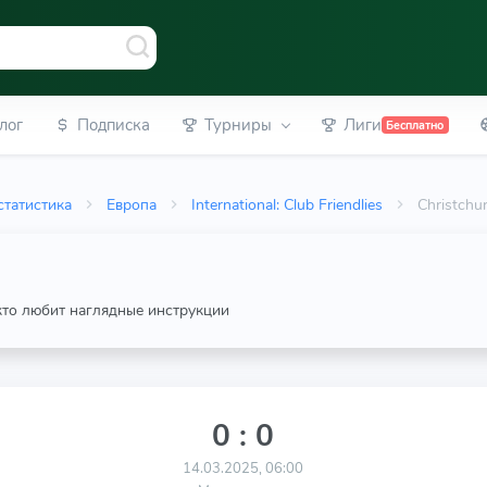
лог
Подписка
Турниры
Лиги
Бесплатно
статистика
Европа
International: Club Friendlies
Christchu
 кто любит наглядные инструкции
0 : 0
14.03.2025, 06:00