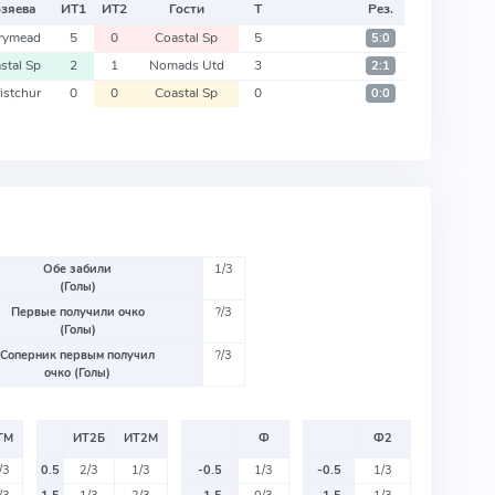
зяева
ИТ
1
ИТ
2
Гости
Т
Рез.
rymead
5
0
Coastal Sp
5
5:0
stal Sp
2
1
Nomads Utd
3
2:1
istchur
0
0
Coastal Sp
0
0:0
Обе забили
1/3
(Голы)
Первые получили очко
?/3
(Голы)
Соперник первым получил
?/3
очко (Голы)
ТМ
ИТ2Б
ИТ2М
Ф
Ф2
/3
0.5
2/3
1/3
-0.5
1/3
-0.5
1/3