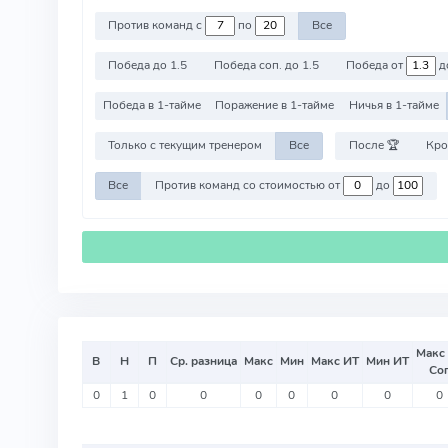
Против команд с
по
Все
Победа до 1.5
Победа соп. до 1.5
Победа от
д
Победа в 1-тайме
Поражение в 1-тайме
Ничья в 1-тайме
Только с текущим тренером
Все
После 🏆
Кро
Все
Против команд со стоимостью от
до
Макс
В
Н
П
Ср. разница
Макс
Мин
Макс ИТ
Мин ИТ
Со
0
1
0
0
0
0
0
0
0