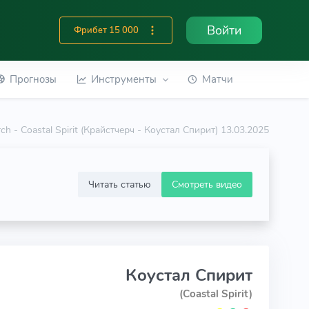
Войти
Фрибет 15 000
Прогнозы
Инструменты
Матчи
rch - Coastal Spirit (Крайстчерч - Коустал Спирит) 13.03.2025
Читать статью
Смотреть видео
Коустал Спирит
(Coastal Spirit)