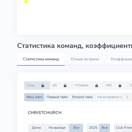
⬤
Статистика команд, коэффициенты
Статистика команд
Очные встречи
Коэффици
Голы
xG
Угловые
ЖК
Весь матч
Первый тайм
Второй тайм
На интервале с
CHRISTCHURCH
Дома
На выезде
Все
2025
Все
Club Frien