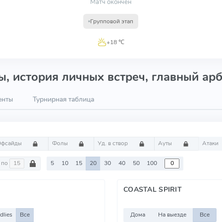
Матч окончен
Групповой этап
+18 ℃
, история личных встреч, главный арб
енты
Турнирная таблица
Офсайды
Фолы
Уд. в створ
Ауты
Атаки
по
5
10
15
20
30
40
50
100
COASTAL SPIRIT
dlies
Все
Дома
На выезде
Все