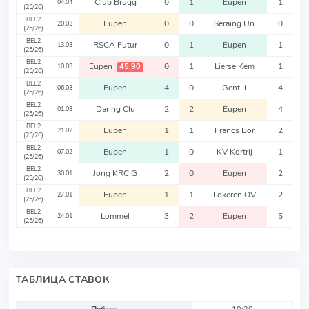
Club Brugg
0
1
Eupen
1
04.04
(25/26)
BEL2
Eupen
0
0
Seraing Un
0
20.03
(25/26)
BEL2
RSCA Futur
0
1
Eupen
1
13.03
(25/26)
BEL2
Eupen
0
1
Lierse Kem
1
45,90
10.03
(25/26)
BEL2
Eupen
4
0
Gent II
4
06.03
(25/26)
BEL2
Daring Clu
2
2
Eupen
4
01.03
(25/26)
BEL2
Eupen
1
1
Francs Bor
2
21.02
(25/26)
BEL2
Eupen
1
0
KV Kortrij
1
07.02
(25/26)
BEL2
Jong KRC G
2
0
Eupen
2
30.01
(25/26)
BEL2
Eupen
1
1
Lokeren OV
2
27.01
(25/26)
BEL2
Lommel
3
2
Eupen
5
24.01
(25/26)
ТАБЛИЦА СТАВОК