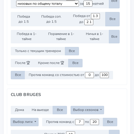
Все
за
матчей
Победа от
Победа
Победа соп.
Все
до 1.5
до 1.5
до
Победа в 1-
Поражение в 1-
Ничья в 1-
Все
тайме
тайме
тайме
Только с текущим тренером
Все
После 🏆
Кроме после 🏆
Все
Все
Против команд со стоимостью от
до
CLUB BRUGES
Дома
На выезде
Все
Выбор сезонов
Выбор лиги
Против команд с
по
Все