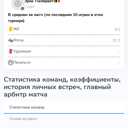
Эрик Ламбрехтс
Судья
⬤
В среднем за матч (по последним 10 играм в этом
турнире)
4.1
ЖК
31.3
Фолы
-
Удаления
-
Пенальти
Статистика команд, коэффициенты,
история личных встреч, главный
арбитр матча
Статистика команд
Очные встречи