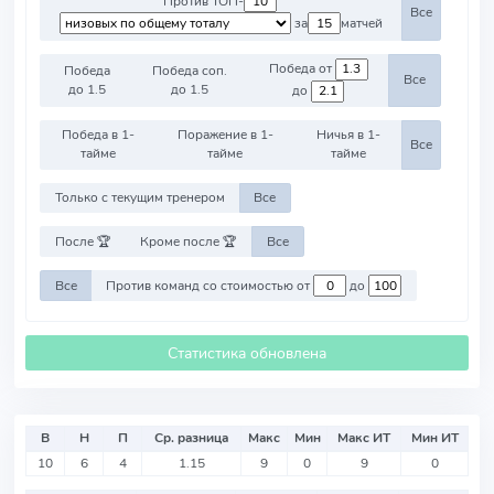
Против ТОП-
Все
за
матчей
Победа от
Победа
Победа соп.
Все
до 1.5
до 1.5
до
Победа в 1-
Поражение в 1-
Ничья в 1-
Все
тайме
тайме
тайме
Только с текущим тренером
Все
После 🏆
Кроме после 🏆
Все
Все
Против команд со стоимостью от
до
Статистика обновлена
В
Н
П
Ср. разница
Макс
Мин
Макс ИТ
Мин ИТ
10
6
4
1.15
9
0
9
0