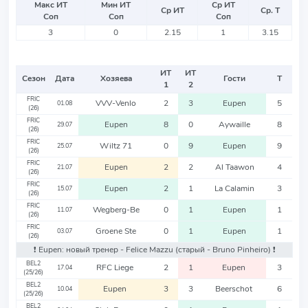
Макс ИТ
Мин ИТ
Ср ИТ
Ср ИТ
Ср. Т
Соп
Соп
Соп
3
0
2.15
1
3.15
ИТ
ИТ
Сезон
Дата
Хозяева
Гости
Т
1
2
FRIC
VVV-Venlo
2
3
Eupen
5
01.08
(26)
FRIC
Eupen
8
0
Aywaille
8
29.07
(26)
FRIC
Wiltz 71
0
9
Eupen
9
25.07
(26)
FRIC
Eupen
2
2
Al Taawon
4
21.07
(26)
FRIC
Eupen
2
1
La Calamin
3
15.07
(26)
FRIC
Wegberg-Be
0
1
Eupen
1
11.07
(26)
FRIC
Groene Ste
0
1
Eupen
1
03.07
(26)
❗️ Eupen: новый тренер - Felice Mazzu
(старый - Bruno Pinheiro)
❗️
BEL2
RFC Liege
2
1
Eupen
3
17.04
(25/26)
BEL2
Eupen
3
3
Beerschot
6
10.04
(25/26)
BEL2