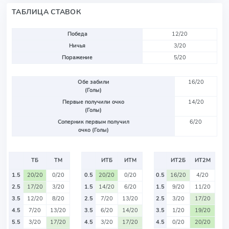
ТАБЛИЦА СТАВОК
Победа
12/20
Ничья
3/20
Поражение
5/20
Обе забили
16/20
(Голы)
Первые получили очко
14/20
(Голы)
Соперник первым получил
6/20
очко (Голы)
ТБ
ТМ
ИТБ
ИТМ
ИТ2Б
ИТ2М
1.5
20/20
0/20
0.5
20/20
0/20
0.5
16/20
4/20
2.5
17/20
3/20
1.5
14/20
6/20
1.5
9/20
11/20
3.5
12/20
8/20
2.5
7/20
13/20
2.5
3/20
17/20
4.5
7/20
13/20
3.5
6/20
14/20
3.5
1/20
19/20
5.5
3/20
17/20
4.5
3/20
17/20
4.5
0/20
20/20