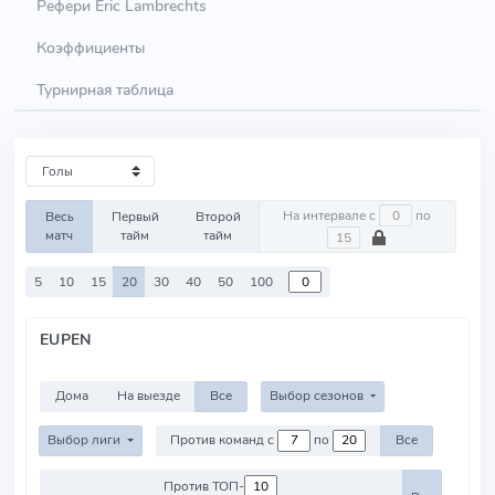
Рефери Eric Lambrechts
Коэффициенты
Турнирная таблица
На интервале с
по
Весь
Первый
Второй
матч
тайм
тайм
5
10
15
20
30
40
50
100
EUPEN
Дома
На выезде
Все
Выбор сезонов
Выбор лиги
Против команд с
по
Все
Против ТОП-