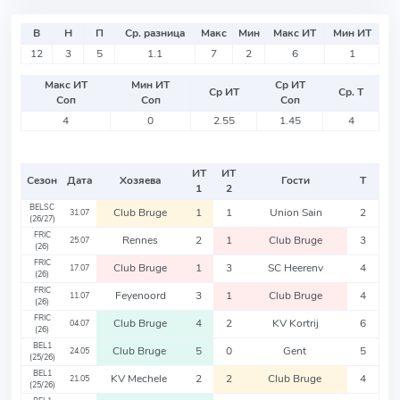
В
Н
П
Ср. разница
Макс
Мин
Макс ИТ
Мин ИТ
12
3
5
1.1
7
2
6
1
Макс ИТ
Мин ИТ
Ср ИТ
Ср ИТ
Ср. Т
Соп
Соп
Соп
4
0
2.55
1.45
4
ИТ
ИТ
Сезон
Дата
Хозяева
Гости
Т
1
2
BELSC
Club Bruge
1
1
Union Sain
2
31.07
(26/27)
FRIC
Rennes
2
1
Club Bruge
3
25.07
(26)
FRIC
Club Bruge
1
3
SC Heerenv
4
17.07
(26)
FRIC
Feyenoord
3
1
Club Bruge
4
11.07
(26)
FRIC
Club Bruge
4
2
KV Kortrij
6
04.07
(26)
BEL1
Club Bruge
5
0
Gent
5
24.05
(25/26)
BEL1
KV Mechele
2
2
Club Bruge
4
21.05
(25/26)