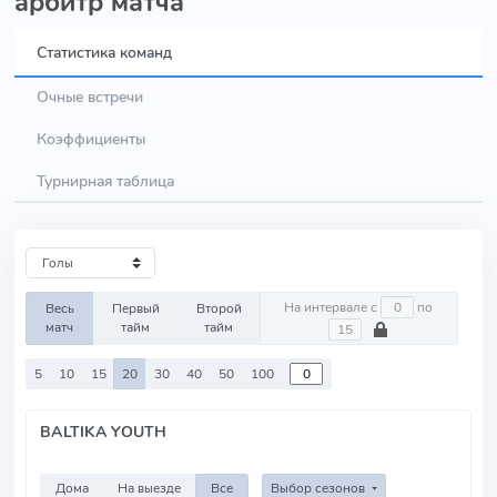
арбитр матча
Статистика команд
Очные встречи
Коэффициенты
Турнирная таблица
На интервале с
по
Весь
Первый
Второй
матч
тайм
тайм
5
10
15
20
30
40
50
100
BALTIKA YOUTH
Дома
На выезде
Все
Выбор сезонов