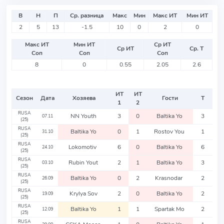
В
Н
П
Ср. разница
Макс
Мин
Макс ИТ
Мин ИТ
2
5
13
-1.5
10
0
2
0
Макс ИТ
Мин ИТ
Ср ИТ
Ср ИТ
Ср. Т
Соп
Соп
Соп
8
0
0.55
2.05
2.6
ИТ
ИТ
Сезон
Дата
Хозяева
Гости
Т
1
2
RUSA
NN Youth
3
0
Baltika Yo
3
07.11
(25)
RUSA
Baltika Yo
0
1
Rostov You
1
31.10
(25)
RUSA
Lokomotiv
6
0
Baltika Yo
6
24.10
(25)
RUSA
Rubin Yout
2
1
Baltika Yo
3
03.10
(25)
RUSA
Baltika Yo
0
2
Krasnodar
2
26.09
(25)
RUSA
Krylya Sov
2
0
Baltika Yo
2
19.09
(25)
RUSA
Baltika Yo
1
1
Spartak Mo
2
12.09
(25)
RUSA