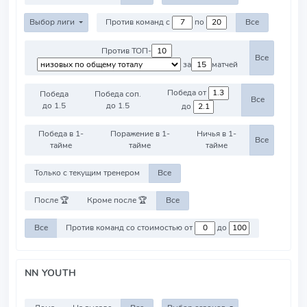
Выбор лиги
Против команд с
по
Все
Против ТОП-
Все
за
матчей
Победа от
Победа
Победа соп.
Все
до 1.5
до 1.5
до
Победа в 1-
Поражение в 1-
Ничья в 1-
Все
тайме
тайме
тайме
Только с текущим тренером
Все
После 🏆
Кроме после 🏆
Все
Все
Против команд со стоимостью от
до
NN YOUTH