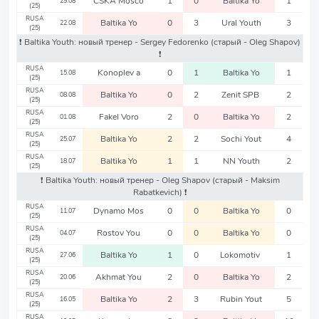
CSKA Mosco
1
0
Baltika Yo
1
29.08
(25)
RUSA
Baltika Yo
0
3
Ural Youth
3
22.08
(25)
❗️ Baltika Youth: новый тренер - Sergey Fedorenko
(старый - Oleg Shapov)
❗️
RUSA
Konoplev a
0
1
Baltika Yo
1
15.08
(25)
RUSA
Baltika Yo
0
2
Zenit SPB
2
08.08
(25)
RUSA
Fakel Voro
2
0
Baltika Yo
2
01.08
(25)
RUSA
Baltika Yo
2
2
Sochi Yout
4
25.07
(25)
RUSA
Baltika Yo
1
1
NN Youth
2
18.07
(25)
❗️ Baltika Youth: новый тренер - Oleg Shapov
(старый - Maksim
Rabatkevich)
❗️
RUSA
Dynamo Mos
0
0
Baltika Yo
0
11.07
(25)
RUSA
Rostov You
0
0
Baltika Yo
0
04.07
(25)
RUSA
Baltika Yo
1
0
Lokomotiv
1
27.06
(25)
RUSA
Akhmat You
2
0
Baltika Yo
2
20.06
(25)
RUSA
Baltika Yo
2
3
Rubin Yout
5
16.05
(25)
RUSA