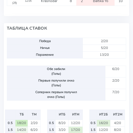
Krasnodar
8
2
Baltika Yo
10
12.05
(25)
ТАБЛИЦА СТАВОК
Победа
2/20
Ничья
5/20
Поражение
13/20
Обе забили
6/20
(Голы)
Первые получили очко
2/20
(Голы)
Соперник первым получил
7/20
очко (Голы)
ТБ
ТМ
ИТБ
ИТМ
ИТ2Б
ИТ2М
0.5
18/20
2/20
0.5
8/20
12/20
0.5
16/20
4/20
1.5
14/20
6/20
1.5
3/20
17/20
1.5
12/20
8/20