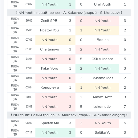
RUSA
NN Youth
1
0
Ural Youth
1
03.07
(26)
❗️ NN Youth: новый тренер - A. Kalachev
(старый - S. Morozov)
❗️
RUSA
Zenit SPB
3
0
NN Youth
3
26.06
(26)
RUSA
Rostov You
1
1
NN Youth
2
15.05
(26)
RUSA
NN Youth
0
0
Rodina
0
07.05
(26)
RUSA
Chertanovo
3
2
NN Youth
5
01.05
(26)
RUSA
NN Youth
0
5
CSKA Mosco
5
24.04
(26)
RUSA
Fakel Voro
1
2
NN Youth
3
17.04
(26)
RUSA
NN Youth
0
2
Dynamo Mos
2
10.04
(26)
RUSA
Konoplev a
1
1
NN Youth
2
03.04
(26)
RUSA
NN Youth
1
2
Almaz-Ante
3
20.03
(26)
RUSA
NN Youth
2
5
Lokomotiv
7
13.03
(26)
❗️ NN Youth: новый тренер - S. Morozov
(старый - Aleksandr Vingart)
❗️
RUSA
Spartak Mo
3
2
NN Youth
5
06.03
(26)
RUSA
NN Youth
3
0
Baltika Yo
3
07.11
(25)