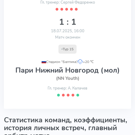
Гл. тренер: Сергей Федоренко
⬤
⬤
⬤
⬤
⬤
1 : 1
18.07.2025, 16:00
Матч окончен
Тур 15
Стадион "Балтика"
,
+20 ℃
Пари Нижний Новгород (мол)
(NN Youth)
Гл. тренер: А. Калачев
⬤
⬤
⬤
⬤
⬤
Статистика команд, коэффициенты,
история личных встреч, главный