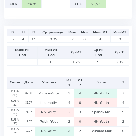
+6.5
20/20
+1.5
20/20
В
Н
П
Ср. разница
Макс
Мин
Макс ИТ
Мин ИТ
5
4
11
-0.85
7
0
4
0
Макс ИТ
Мин ИТ
Ср ИТ
Ср ИТ
Ср. Т
Соп
Соп
Соп
5
0
1.25
2.1
3.35
ИТ
ИТ
Сезон
Дата
Хозяева
Гости
Т
1
2
RUSA
Almaz-Ante
3
4
NN Youth
7
07.08
(26)
RUSA
Lokomotiv
4
0
NN Youth
4
31.07
(26)
RUSA
NN Youth
2
3
Spartak Mo
5
24.07
(26)
RUSA
Rubin Yout
2
0
NN Youth
2
17.07
(26)
RUSA
NN Youth
3
2
Dynamo Mak
5
10.07
(26)