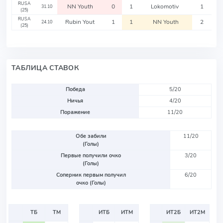
RUSA
NN Youth
0
1
Lokomotiv
1
31.10
(25)
RUSA
Rubin Yout
1
1
NN Youth
2
24.10
(25)
ТАБЛИЦА СТАВОК
Победа
5/20
Ничья
4/20
Поражение
11/20
Обе забили
11/20
(Голы)
Первые получили очко
3/20
(Голы)
Соперник первым получил
6/20
очко (Голы)
ТБ
ТМ
ИТБ
ИТМ
ИТ2Б
ИТ2М