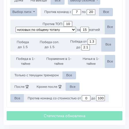
Дома
На выезде
Все
Выбор сезонов
Выбор лиги
Против команд с
по
Все
Против ТОП-
Все
за
матчей
Победа от
Победа
Победа соп.
Все
до 1.5
до 1.5
до
Победа в 1-
Поражение в 1-
Ничья в 1-
Все
тайме
тайме
тайме
Только с текущим тренером
Все
После 🏆
Кроме после 🏆
Все
Все
Против команд со стоимостью от
до
Статистика обновлена