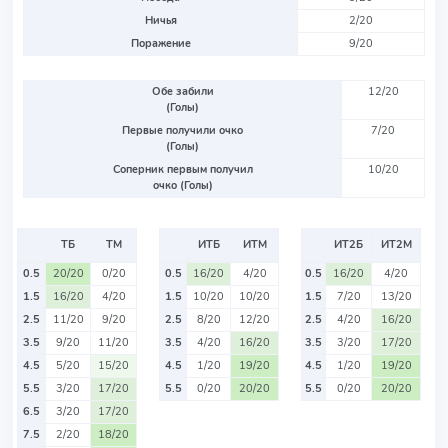
Ничья
2/20
Поражение
9/20
Обе забили
12/20
(Голы)
Первые получили очко
7/20
(Голы)
Соперник первым получил
10/20
очко (Голы)
ТБ
ТМ
ИТБ
ИТМ
ИТ2Б
ИТ2М
0.5
20/20
0/20
0.5
16/20
4/20
0.5
16/20
4/20
1.5
16/20
4/20
1.5
10/20
10/20
1.5
7/20
13/20
2.5
11/20
9/20
2.5
8/20
12/20
2.5
4/20
16/20
3.5
9/20
11/20
3.5
4/20
16/20
3.5
3/20
17/20
4.5
5/20
15/20
4.5
1/20
19/20
4.5
1/20
19/20
5.5
3/20
17/20
5.5
0/20
20/20
5.5
0/20
20/20
6.5
3/20
17/20
7.5
2/20
18/20