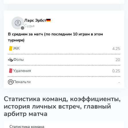
Ларс Эрбст
Судья
⬤
В среднем за матч (по последним 10 играм в этом
турнире)
4.25
ЖК
20
Фолы
0.25
Удаления
-
Пенальти
Статистика команд, коэффициенты,
история личных встреч, главный
арбитр матча
Статистика команд