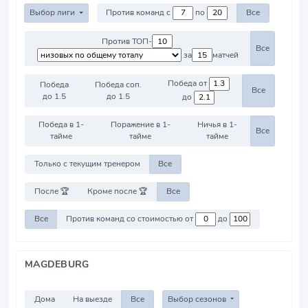
Выбор лиги
Против команд с
по
Все
Против ТОП-
Все
за
матчей
Победа от
Победа
Победа соп.
Все
до 1.5
до 1.5
до
Победа в 1-
Поражение в 1-
Ничья в 1-
Все
тайме
тайме
тайме
Только с текущим тренером
Все
После 🏆
Кроме после 🏆
Все
Все
Против команд со стоимостью от
до
MAGDEBURG
Дома
На выезде
Все
Выбор сезонов