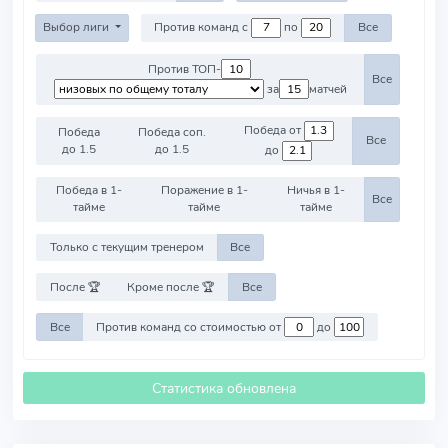
Выбор лиги
Против команд с
по
Все
Против ТОП-
Все
за
матчей
Победа от
Победа
Победа соп.
Все
до 1.5
до 1.5
до
Победа в 1-
Поражение в 1-
Ничья в 1-
Все
тайме
тайме
тайме
Только с текущим тренером
Все
После 🏆
Кроме после 🏆
Все
Все
Против команд со стоимостью от
до
Статистика обновлена