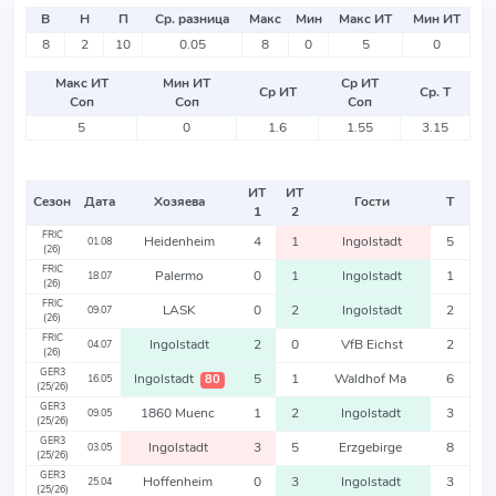
В
Н
П
Ср. разница
Макс
Мин
Макс ИТ
Мин ИТ
8
2
10
0.05
8
0
5
0
Макс ИТ
Мин ИТ
Ср ИТ
Ср ИТ
Ср. Т
Соп
Соп
Соп
5
0
1.6
1.55
3.15
ИТ
ИТ
Сезон
Дата
Хозяева
Гости
Т
1
2
FRIC
Heidenheim
4
1
Ingolstadt
5
01.08
(26)
FRIC
Palermo
0
1
Ingolstadt
1
18.07
(26)
FRIC
LASK
0
2
Ingolstadt
2
09.07
(26)
FRIC
Ingolstadt
2
0
VfB Eichst
2
04.07
(26)
GER3
Ingolstadt
5
1
Waldhof Ma
6
80
16.05
(25/26)
GER3
1860 Muenc
1
2
Ingolstadt
3
09.05
(25/26)
GER3
Ingolstadt
3
5
Erzgebirge
8
03.05
(25/26)
GER3
Hoffenheim
0
3
Ingolstadt
3
25.04
(25/26)