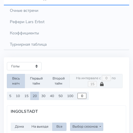
Очные встречи
Рефери Lars Erbst
Коэффициенты
Турнирная таблица
На интервале с
по
Весь
Первый
Второй
матч
тайм
тайм
5
10
15
20
30
40
50
100
INGOLSTADT
Дома
На выезде
Все
Выбор сезонов