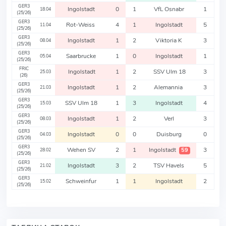
GER3
Ingolstadt
0
1
VfL Osnabr
1
18.04
(25/26)
GER3
Rot-Weiss
4
1
Ingolstadt
5
11.04
(25/26)
GER3
Ingolstadt
1
2
Viktoria K
3
08.04
(25/26)
GER3
Saarbrucke
1
0
Ingolstadt
1
05.04
(25/26)
FRIC
Ingolstadt
1
2
SSV Ulm 18
3
25.03
(26)
GER3
Ingolstadt
1
2
Alemannia
3
21.03
(25/26)
GER3
SSV Ulm 18
1
3
Ingolstadt
4
15.03
(25/26)
GER3
Ingolstadt
1
2
Verl
3
08.03
(25/26)
GER3
Ingolstadt
0
0
Duisburg
0
04.03
(25/26)
GER3
Wehen SV
2
1
Ingolstadt
3
59
28.02
(25/26)
GER3
Ingolstadt
3
2
TSV Havels
5
21.02
(25/26)
GER3
Schweinfur
1
1
Ingolstadt
2
15.02
(25/26)