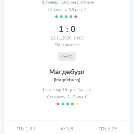
Гл. тренер: Сабрина Виттманн
Стоимость: 6.9 млн. €
⬤
⬤
⬤
⬤
⬤
1 : 0
22.11.2020, 14:00
Матч окончен
Тур 11
Магдебург
(Magdeburg)
Гл. тренер: Петрик Сандер
Стоимость: 21.5 млн. €
⬤
⬤
⬤
⬤
⬤
П1:
1.67
Х:
3.6
П2:
5.25