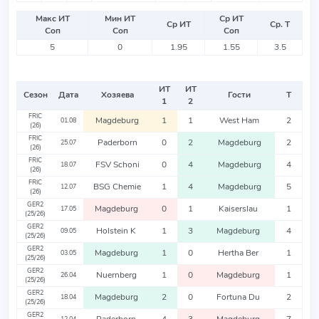
Макс ИТ
Мин ИТ
Ср ИТ
Ср ИТ
Ср. Т
Соп
Соп
Соп
5
0
1.95
1.55
3.5
ИТ
ИТ
Сезон
Дата
Хозяева
Гости
Т
1
2
FRIC
Magdeburg
1
1
West Ham
2
01.08
(26)
FRIC
Paderborn
0
2
Magdeburg
2
25.07
(26)
FRIC
FSV Schoni
0
4
Magdeburg
4
18.07
(26)
FRIC
BSG Chemie
1
4
Magdeburg
5
12.07
(26)
GER2
Magdeburg
0
1
Kaiserslau
1
17.05
(25/26)
GER2
Holstein K
1
3
Magdeburg
4
09.05
(25/26)
GER2
Magdeburg
1
0
Hertha Ber
1
03.05
(25/26)
GER2
Nuernberg
1
0
Magdeburg
1
26.04
(25/26)
GER2
Magdeburg
2
0
Fortuna Du
2
18.04
(25/26)
GER2