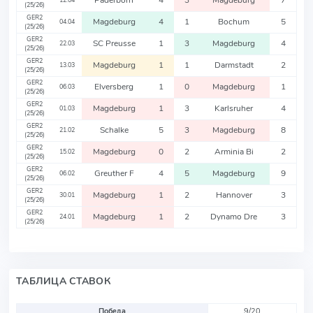
Paderborn
4
3
Magdeburg
7
12.04
(25/26)
GER2
Magdeburg
4
1
Bochum
5
04.04
(25/26)
GER2
SC Preusse
1
3
Magdeburg
4
22.03
(25/26)
GER2
Magdeburg
1
1
Darmstadt
2
13.03
(25/26)
GER2
Elversberg
1
0
Magdeburg
1
06.03
(25/26)
GER2
Magdeburg
1
3
Karlsruher
4
01.03
(25/26)
GER2
Schalke
5
3
Magdeburg
8
21.02
(25/26)
GER2
Magdeburg
0
2
Arminia Bi
2
15.02
(25/26)
GER2
Greuther F
4
5
Magdeburg
9
06.02
(25/26)
GER2
Magdeburg
1
2
Hannover
3
30.01
(25/26)
GER2
Magdeburg
1
2
Dynamo Dre
3
24.01
(25/26)
ТАБЛИЦА СТАВОК
Победа
9/20