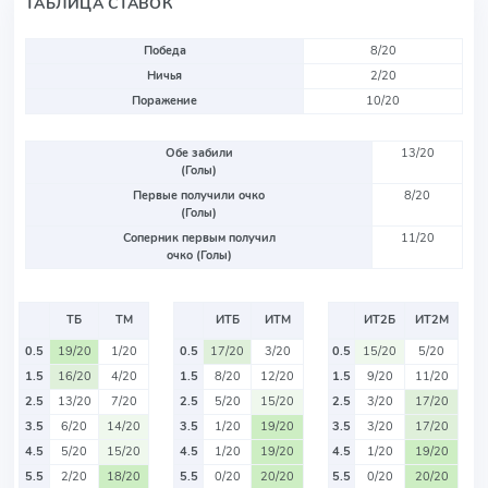
ТАБЛИЦА СТАВОК
Победа
8/20
Ничья
2/20
Поражение
10/20
Обе забили
13/20
(Голы)
Первые получили очко
8/20
(Голы)
Соперник первым получил
11/20
очко (Голы)
ТБ
ТМ
ИТБ
ИТМ
ИТ2Б
ИТ2М
0.5
19/20
1/20
0.5
17/20
3/20
0.5
15/20
5/20
1.5
16/20
4/20
1.5
8/20
12/20
1.5
9/20
11/20
2.5
13/20
7/20
2.5
5/20
15/20
2.5
3/20
17/20
3.5
6/20
14/20
3.5
1/20
19/20
3.5
3/20
17/20
4.5
5/20
15/20
4.5
1/20
19/20
4.5
1/20
19/20
5.5
2/20
18/20
5.5
0/20
20/20
5.5
0/20
20/20