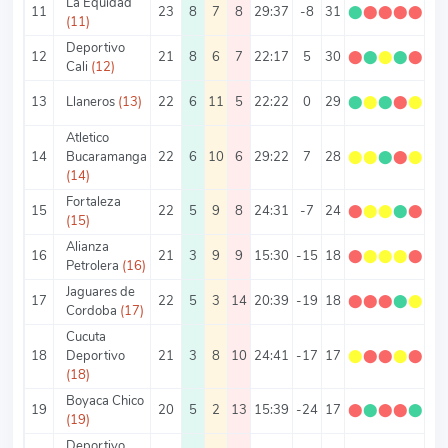
La Equidad
11
23
8
7
8
29:37
-8
31
⬤
⬤
⬤
⬤
⬤
1.
(11)
Deportivo
12
21
8
6
7
22:17
5
30
⬤
⬤
⬤
⬤
⬤
1.
Cali
(12)
13
Llaneros
(13)
22
6
11
5
22:22
0
29
⬤
⬤
⬤
⬤
⬤
1.
Atletico
14
Bucaramanga
22
6
10
6
29:22
7
28
⬤
⬤
⬤
⬤
⬤
1.
(14)
Fortaleza
15
22
5
9
8
24:31
-7
24
⬤
⬤
⬤
⬤
⬤
1.
(15)
Alianza
16
21
3
9
9
15:30
-15
18
⬤
⬤
⬤
⬤
⬤
0.
Petrolera
(16)
Jaguares de
17
22
5
3
14
20:39
-19
18
⬤
⬤
⬤
⬤
⬤
0.
Cordoba
(17)
Cucuta
18
Deportivo
21
3
8
10
24:41
-17
17
⬤
⬤
⬤
⬤
⬤
0.
(18)
Boyaca Chico
19
20
5
2
13
15:39
-24
17
⬤
⬤
⬤
⬤
⬤
0.
(19)
Deportivo