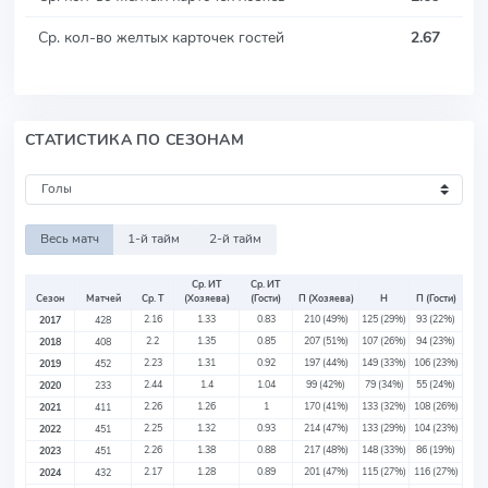
Ср. кол-во желтых карточек гостей
2.67
СТАТИСТИКА ПО СЕЗОНАМ
Весь матч
1-й тайм
2-й тайм
Ср. ИТ
Ср. ИТ
Сезон
Матчей
Ср. Т
(Хозяева)
(Гости)
П (Хозяева)
Н
П (Гости)
2.16
1.33
0.83
210
(49%)
125
(29%)
93
(22%)
2017
428
2.2
1.35
0.85
207
(51%)
107
(26%)
94
(23%)
2018
408
2.23
1.31
0.92
197
(44%)
149
(33%)
106
(23%)
2019
452
2.44
1.4
1.04
99
(42%)
79
(34%)
55
(24%)
2020
233
2.26
1.26
1
170
(41%)
133
(32%)
108
(26%)
2021
411
2.25
1.32
0.93
214
(47%)
133
(29%)
104
(23%)
2022
451
2.26
1.38
0.88
217
(48%)
148
(33%)
86
(19%)
2023
451
2.17
1.28
0.89
201
(47%)
115
(27%)
116
(27%)
2024
432