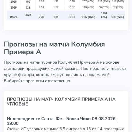
2.28
1.33
0.96
207
(46%)
129
(29%)
116
(26%)
2025
452
2.54
1.57
0.97
110
(48%)
66
(29%)
52
(23%)
2026
228
1184
3946
Итого
2.28
1.35
0.93
1832
(46%)
(3%)
930
(24%)
Прогнозы на матчи Колумбия
Примера А
Прогнозы на матчи турнира Колумбия Примера А на основе
статистики предыдущих матчей команд. Прогнозы не учитывают
другие факторы, которые могут повлиять на ход матчей.
Выбирайте прогнозы ответственно.
ПРОГНОЗЫ НА МАТЧ КОЛУМБИЯ ПРИМЕРА А НА
УГЛОВЫЕ
Индепендиенте Санта-Фе - Бояка Чико
08.08.2026,
19:00
Ставка ИТ угловых меньше 6.5 сыграла в 13 из 14 последних