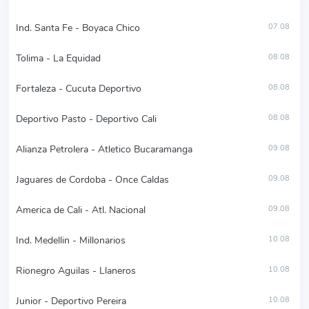
Ind. Santa Fe - Boyaca Chico
07.08
Tolima - La Equidad
08.08
Fortaleza - Cucuta Deportivo
08.08
Deportivo Pasto - Deportivo Cali
08.08
Alianza Petrolera - Atletico Bucaramanga
09.08
Jaguares de Cordoba - Once Caldas
09.08
America de Cali - Atl. Nacional
09.08
Ind. Medellin - Millonarios
10.08
Rionegro Aguilas - Llaneros
10.08
Junior - Deportivo Pereira
10.08