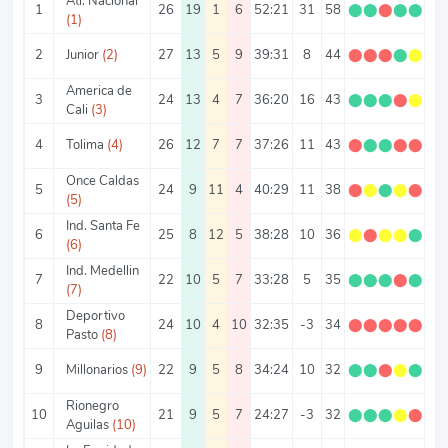
Atl. Nacional
1
26
19
1
6
52:21
31
58
⬤
⬤
⬤
⬤
⬤
2.
(1)
2
Junior
(2)
27
13
5
9
39:31
8
44
⬤
⬤
⬤
⬤
⬤
1.
America de
3
24
13
4
7
36:20
16
43
⬤
⬤
⬤
⬤
⬤
1.
Cali
(3)
4
Tolima
(4)
26
12
7
7
37:26
11
43
⬤
⬤
⬤
⬤
⬤
1.
Once Caldas
5
24
9
11
4
40:29
11
38
⬤
⬤
⬤
⬤
⬤
1.
(5)
Ind. Santa Fe
6
25
8
12
5
38:28
10
36
⬤
⬤
⬤
⬤
⬤
1.
(6)
Ind. Medellin
7
22
10
5
7
33:28
5
35
⬤
⬤
⬤
⬤
⬤
1.
(7)
Deportivo
8
24
10
4
10
32:35
-3
34
⬤
⬤
⬤
⬤
⬤
1.
Pasto
(8)
9
Millonarios
(9)
22
9
5
8
34:24
10
32
⬤
⬤
⬤
⬤
⬤
1.
Rionegro
10
21
9
5
7
24:27
-3
32
⬤
⬤
⬤
⬤
⬤
1.
Aguilas
(10)