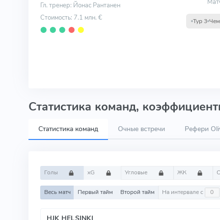
Мат
Гл. тренер: Йонас Рантанен
Стоимость: 7.1 млн. €
Тур 3
Чем
⬤
⬤
⬤
⬤
⬤
Статистика команд, коэффициенты
Статистика команд
Очные встречи
Рефери Oliv
Голы
xG
Угловые
ЖК
Весь матч
Первый тайм
Второй тайм
На интервале с
HJK HELSINKI