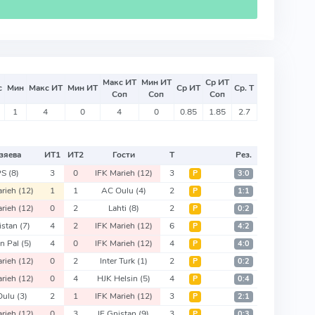
Макс ИТ
Мин ИТ
Ср ИТ
с
Мин
Макс ИТ
Мин ИТ
Ср ИТ
Ср. Т
Соп
Соп
Соп
1
4
0
4
0
0.85
1.85
2.7
зяева
ИТ
1
ИТ
2
Гости
Т
Рез.
PS
(8)
3
0
IFK Marieh
(12)
3
Р
3:0
arieh
(12)
1
1
AC Oulu
(4)
2
Р
1:1
arieh
(12)
0
2
Lahti
(8)
2
Р
0:2
istan
(7)
4
2
IFK Marieh
(12)
6
Р
4:2
n Pal
(5)
4
0
IFK Marieh
(12)
4
Р
4:0
arieh
(12)
0
2
Inter Turk
(1)
2
Р
0:2
arieh
(12)
0
4
HJK Helsin
(5)
4
Р
0:4
Oulu
(3)
2
1
IFK Marieh
(12)
3
Р
2:1
arieh
(12)
0
3
IF Gnistan
(9)
3
Р
0:3