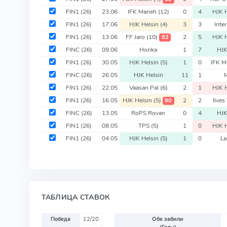
FIN1
(26)
23.06
IFK Marieh
(12)
0
4
HJK 
FIN1
(26)
17.06
HJK Helsin
(4)
3
3
Inte
FIN1
(26)
13.06
FF Jaro
(10)
2
5
HJK 
82
FINC
(26)
09.06
Honka
1
7
HJK
FIN1
(26)
30.05
HJK Helsin
(5)
1
0
IFK M
FINC
(26)
26.05
HJK Helsin
11
1
FIN1
(26)
22.05
Vaasan Pal
(6)
2
1
HJK 
FIN1
(26)
16.05
HJK Helsin
(5)
2
2
Ilve
90
FINC
(26)
13.05
RoPS Rovan
0
4
HJK
FIN1
(26)
08.05
TPS
(5)
1
0
HJK 
FIN1
(26)
04.05
HJK Helsin
(5)
1
0
La
ТАБЛИЦА СТАВОК
Победа
12/20
Обе забили