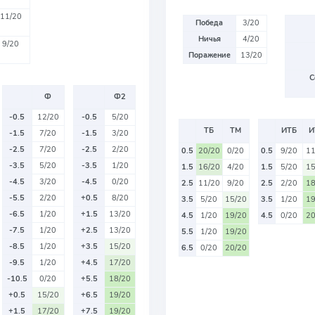
11/20
Победа
3/20
Ничья
4/20
9/20
Поражение
13/20
С
Ф
Ф2
-0.5
12/20
-0.5
5/20
ТБ
ТМ
ИТБ
И
-1.5
7/20
-1.5
3/20
-2.5
7/20
-2.5
2/20
0.5
20/20
0/20
0.5
9/20
11
-3.5
5/20
-3.5
1/20
1.5
16/20
4/20
1.5
5/20
15
-4.5
3/20
-4.5
0/20
2.5
11/20
9/20
2.5
2/20
18
-5.5
2/20
+0.5
8/20
3.5
5/20
15/20
3.5
1/20
19
-6.5
1/20
+1.5
13/20
4.5
1/20
19/20
4.5
0/20
20
-7.5
1/20
+2.5
13/20
5.5
1/20
19/20
-8.5
1/20
+3.5
15/20
6.5
0/20
20/20
-9.5
1/20
+4.5
17/20
-10.5
0/20
+5.5
18/20
+0.5
15/20
+6.5
19/20
+1.5
17/20
+7.5
19/20