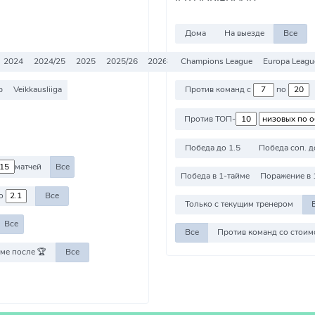
Дома
На выезде
Все
2024
2024/25
2025
2025/26
2026
2026/27
Champions League
Все
Europa Leagu
p
Veikkausliiga
Против команд с
по
Против ТОП-
Победа до 1.5
Победа соп. д
матчей
Все
Победа в 1-тайме
Поражение в 
о
Все
Только с текущим тренером
Все
Все
ме после 🏆
Все