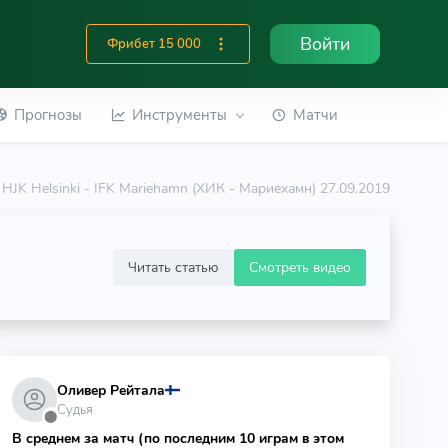
Войти
Фрибет 15 000
Прогнозы
Инструменты
Матчи
HJK Helsinki - IFK Mariehamn (ХИК - Мариехамн) 27.09.2019
Читать статью
Смотреть видео
Оливер Рейтала
Судья
⬤
В среднем за матч (по последним 10 играм в этом