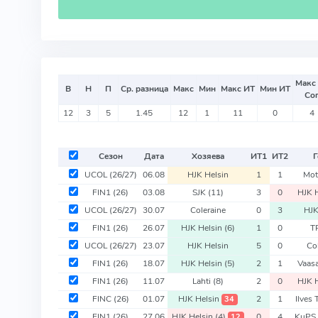
Макс
В
Н
П
Ср. разница
Макс
Мин
Макс ИТ
Мин ИТ
Со
12
3
5
1.45
12
1
11
0
4
Сезон
Дата
Хозяева
ИТ
1
ИТ
2
Г
UCOL
(26/27)
06.08
HJK Helsin
1
1
Mot
FIN1
(26)
03.08
SJK
(11)
3
0
HJK 
UCOL
(26/27)
30.07
Coleraine
0
3
HJK
FIN1
(26)
26.07
HJK Helsin
(6)
1
0
T
UCOL
(26/27)
23.07
HJK Helsin
5
0
Co
FIN1
(26)
18.07
HJK Helsin
(5)
2
1
Vaas
FIN1
(26)
11.07
Lahti
(8)
2
0
HJK 
FINC
(26)
01.07
HJK Helsin
2
1
Ilves
34
FIN1
(26)
27.06
HJK Helsin
(4)
0
4
KuPS
12