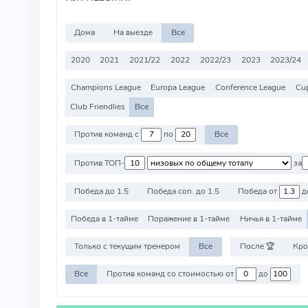
Дома
На выезде
Все
2020
2021
2021/22
2022
2022/23
2023
2023/24
Champions League
Europa League
Conference League
Cu
Club Friendlies
Все
Против команд с
по
Все
Против ТОП-
за
Победа до 1.5
Победа соп. до 1.5
Победа от
д
Победа в 1-тайме
Поражение в 1-тайме
Ничья в 1-тайме
Только с текущим тренером
Все
После 🏆
Кро
Все
Против команд со стоимостью от
до