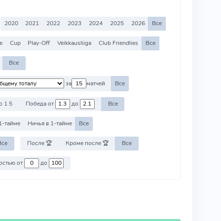
2020
2021
2022
2023
2024
2025
2026
Все
e
Cup
Play-Off
Veikkausliiga
Club Friendlies
Все
Все
за
матчей
Все
о 1.5
Победа от
до
Все
1-тайме
Ничья в 1-тайме
Все
Все
После 🏆
Кроме после 🏆
Все
Против команд со стоимостью от
до