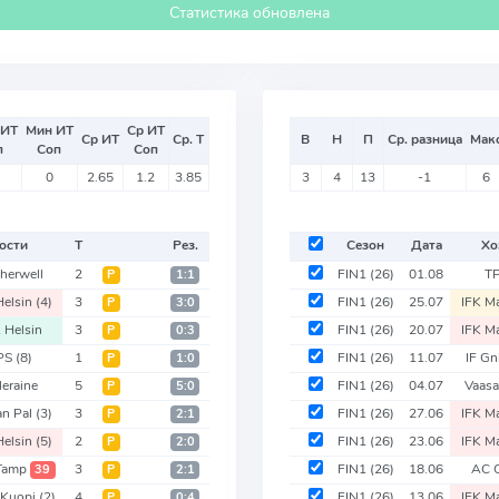
Статистика обновлена
 ИТ
Мин ИТ
Ср ИТ
Ср ИТ
Ср. Т
В
Н
П
Ср. разница
Мак
п
Соп
Соп
0
2.65
1.2
3.85
3
4
13
-1
6
ости
Т
Рез.
Сезон
Дата
Хо
herwell
2
FIN1
(26)
01.08
T
Р
1:1
Helsin
(4)
3
FIN1
(26)
25.07
IFK M
Р
3:0
 Helsin
3
FIN1
(26)
20.07
IFK M
Р
0:3
PS
(8)
1
FIN1
(26)
11.07
IF Gn
Р
1:0
leraine
5
FIN1
(26)
04.07
Vaasa
Р
5:0
an Pal
(3)
3
FIN1
(26)
27.06
IFK M
Р
2:1
Helsin
(5)
2
FIN1
(26)
23.06
IFK M
Р
2:0
 Tamp
3
FIN1
(26)
18.06
AC 
39
Р
2:1
 Kuopi
(2)
4
FIN1
(26)
13.06
IFK M
Р
0:4