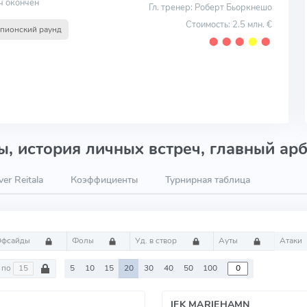
ч окончен
Гл. тренер: Роберт Бьоркнешо
Стоимость: 2.5 млн. €
пионский раунд
⬤
⬤
⬤
⬤
⬤
, история личных встреч, главный арб
er Reitala
Коэффициенты
Турнирная таблица
Офсайды
Фолы
Уд. в створ
Ауты
Атаки
по
5
10
15
20
30
40
50
100
IFK MARIEHAMN