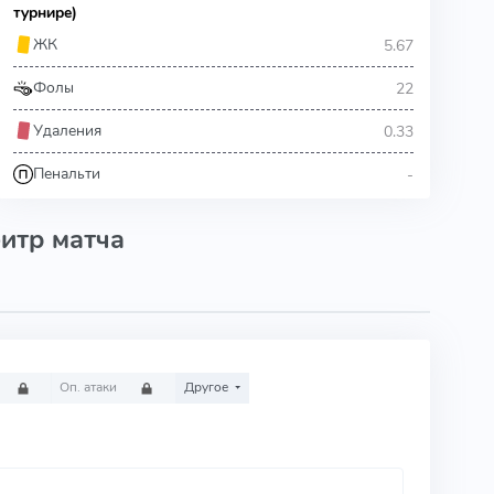
турнире)
5.67
ЖК
22
Фолы
0.33
Удаления
-
Пенальти
итр матча
Оп. атаки
Другое