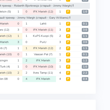
ый тренер - Roberth Bjorknesjo
(старый - Jimmy Wargh)
❗️
elsin
(5)
1
0
IFK Marieh
(12)
1
Р
1:0
новый тренер - Jimmy Wargh
(старый - Gary Williams)
❗️
 Marieh
0
1
Lahti
1
Р
0:1
aro
(12)
3
0
IFK Marieh
(11)
3
Р
3:0
arieh
(12)
1
1
KuPS Kuopi
(5)
2
Р
1:1
 Marieh
3
0
PuiU
3
Р
3:0
hti
(7)
1
1
IFK Marieh
(12)
2
Р
1:1
arieh
(10)
0
1
Vaasan Pal
(7)
1
Р
0:1
singin
1
2
IFK Marieh
3
Р
1:2
 Turk
(4)
1
0
IFK Marieh
(10)
1
Р
1:0
arieh
(10)
2
2
Ilves Tamp
(11)
4
Р
2:2
fen 08
0
4
IFK Marieh
4
Р
0:4