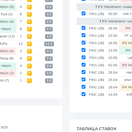
Helsin
(5)
4
❗️ IFK Mariehamn: нов
Р
0:4
FIN1
(26)
30.05
HJK H
r Turk
(1)
6
Р
3:3
❗️ IFK Mariehamn: 
Helsin
(4)
7
Р
2:5
FINC
(26)
26.05
IFK
 Helsin
8
Р
1:7
FIN1
(26)
23.05
FF J
arieh
(12)
1
Р
1:0
FIN1
(26)
16.05
IFK M
MyPa
12
Р
11:1
FINC
(26)
13.05
IFK
Helsin
(4)
3
Р
2:1
FIN1
(26)
10.05
La
s Tamp
(9)
4
Р
2:2
FIN1
(26)
02.05
IFK M
 Helsin
4
Р
0:4
FINC
(26)
28.04
Hel
Helsin
(2)
1
Р
1:0
FIN1
(26)
25.04
Inter
hti
(7)
1
Р
1:0
FIN1
(26)
18.04
IFK M
FINC
(26)
14.04
Kif
9/20
ТАБЛИЦА СТАВОК