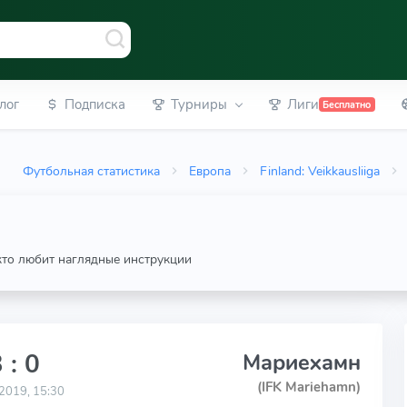
лог
Подписка
Турниры
Лиги
Бесплатно
Футбольная статистика
Европа
Finland: Veikkausliiga
 кто любит наглядные инструкции
 : 0
Мариехамн
(IFK Mariehamn)
2019, 15:30