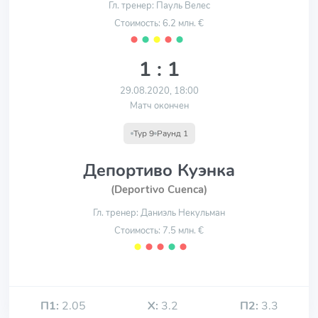
Гл. тренер: Пауль Велес
Стоимость: 6.2 млн. €
⬤
⬤
⬤
⬤
⬤
1 : 1
29.08.2020, 18:00
Матч окончен
Тур 9
Раунд 1
Депортиво Куэнка
(Deportivo Cuenca)
Гл. тренер: Даниэль Некульман
Стоимость: 7.5 млн. €
⬤
⬤
⬤
⬤
⬤
П1:
2.05
Х:
3.2
П2:
3.3