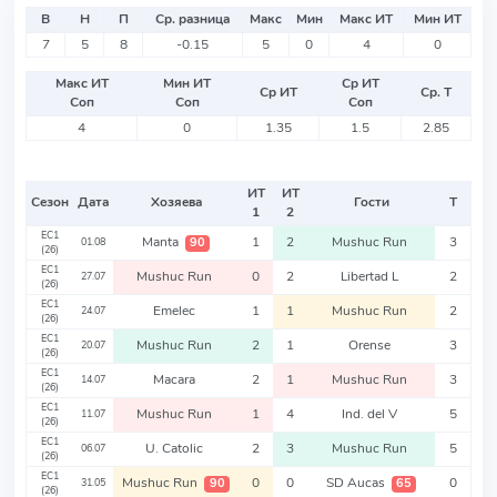
В
Н
П
Ср. разница
Макс
Мин
Макс ИТ
Мин ИТ
7
5
8
-0.15
5
0
4
0
Макс ИТ
Мин ИТ
Ср ИТ
Ср ИТ
Ср. Т
Соп
Соп
Соп
4
0
1.35
1.5
2.85
ИТ
ИТ
Сезон
Дата
Хозяева
Гости
Т
1
2
EC1
Manta
1
2
Mushuc Run
3
90
01.08
(26)
EC1
Mushuc Run
0
2
Libertad L
2
27.07
(26)
EC1
Emelec
1
1
Mushuc Run
2
24.07
(26)
EC1
Mushuc Run
2
1
Orense
3
20.07
(26)
EC1
Macara
2
1
Mushuc Run
3
14.07
(26)
EC1
Mushuc Run
1
4
Ind. del V
5
11.07
(26)
EC1
U. Catolic
2
3
Mushuc Run
5
06.07
(26)
EC1
Mushuc Run
0
0
SD Aucas
0
90
65
31.05
(26)