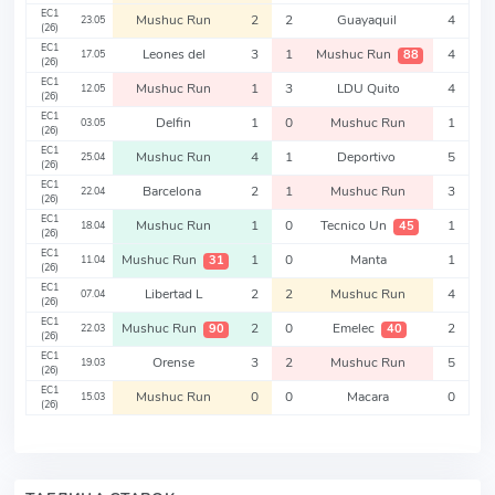
EC1
Mushuc Run
2
2
Guayaquil
4
23.05
(26)
EC1
Leones del
3
1
Mushuc Run
4
88
17.05
(26)
EC1
Mushuc Run
1
3
LDU Quito
4
12.05
(26)
EC1
Delfin
1
0
Mushuc Run
1
03.05
(26)
EC1
Mushuc Run
4
1
Deportivo
5
25.04
(26)
EC1
Barcelona
2
1
Mushuc Run
3
22.04
(26)
EC1
Mushuc Run
1
0
Tecnico Un
1
45
18.04
(26)
EC1
Mushuc Run
1
0
Manta
1
31
11.04
(26)
EC1
Libertad L
2
2
Mushuc Run
4
07.04
(26)
EC1
Mushuc Run
2
0
Emelec
2
90
40
22.03
(26)
EC1
Orense
3
2
Mushuc Run
5
19.03
(26)
EC1
Mushuc Run
0
0
Macara
0
15.03
(26)