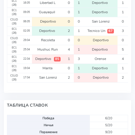
EC1
Libertad L
0
1
Deportivo
1
16.05
(26)
EC1
Guayaquil
0
1
Deportivo
1
09.05
(26)
CSUD
Deportivo
0
0
San Lorenz
0
06.05
(26)
EC1
Deportivo
2
1
Tecnico Un
3
67
02.05
(26)
CSUD
Recoleta
0
0
Deportivo
0
29.04
(26)
EC1
Mushuc Run
4
1
Deportivo
5
25.04
(26)
EC1
Deportivo
1
3
Orense
4
85
22.04
(26)
EC1
Manta
0
1
Deportivo
1
19.04
(26)
CSUD
San Lorenz
2
0
Deportivo
2
17.04
(26)
ТАБЛИЦА СТАВОК
Победа
6/20
Ничья
5/20
Поражение
9/20