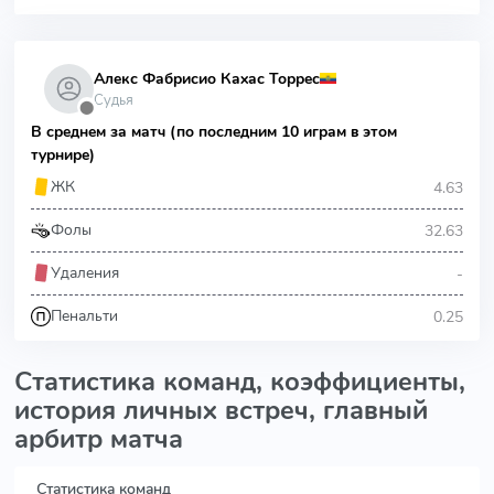
Алекс Фабрисио Кахас Торрес
Судья
⬤
В среднем за матч (по последним 10 играм в этом
турнире)
4.63
ЖК
32.63
Фолы
-
Удаления
0.25
Пенальти
Статистика команд, коэффициенты,
история личных встреч, главный
арбитр матча
Статистика команд