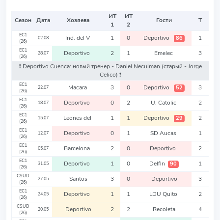
ИТ
ИТ
Сезон
Дата
Хозяева
Гости
Т
1
2
EC1
Ind. del V
1
0
Deportivo
1
86
02.08
(26)
EC1
Deportivo
2
1
Emelec
3
28.07
(26)
❗️ Deportivo Cuenca: новый тренер - Daniel Neculman
(старый - Jorge
Celico)
❗️
EC1
Macara
3
0
Deportivo
3
52
22.07
(26)
EC1
Deportivo
0
2
U. Catolic
2
18.07
(26)
EC1
Leones del
1
1
Deportivo
2
29
15.07
(26)
EC1
Deportivo
0
1
SD Aucas
1
12.07
(26)
EC1
Barcelona
2
0
Deportivo
2
05.07
(26)
EC1
Deportivo
1
0
Delfin
1
90
31.05
(26)
CSUD
Santos
3
0
Deportivo
3
27.05
(26)
EC1
Deportivo
1
1
LDU Quito
2
24.05
(26)
CSUD
Deportivo
2
2
Recoleta
4
20.05
(26)