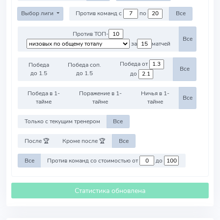
Выбор лиги
Против команд с
по
Все
Против ТОП-
Все
за
матчей
Победа от
Победа
Победа соп.
Все
до 1.5
до 1.5
до
Победа в 1-
Поражение в 1-
Ничья в 1-
Все
тайме
тайме
тайме
Только с текущим тренером
Все
После 🏆
Кроме после 🏆
Все
Все
Против команд со стоимостью от
до
Статистика обновлена