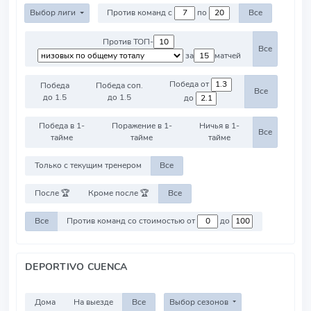
Выбор лиги
Против команд с
по
Все
Против ТОП-
Все
за
матчей
Победа от
Победа
Победа соп.
Все
до 1.5
до 1.5
до
Победа в 1-
Поражение в 1-
Ничья в 1-
Все
тайме
тайме
тайме
Только с текущим тренером
Все
После 🏆
Кроме после 🏆
Все
Все
Против команд со стоимостью от
до
DEPORTIVO CUENCA
Дома
На выезде
Все
Выбор сезонов