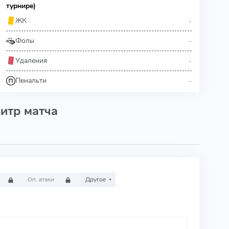
турнире)
-
ЖК
-
Фолы
-
Удаления
-
Пенальти
итр матча
Оп. атаки
Другое