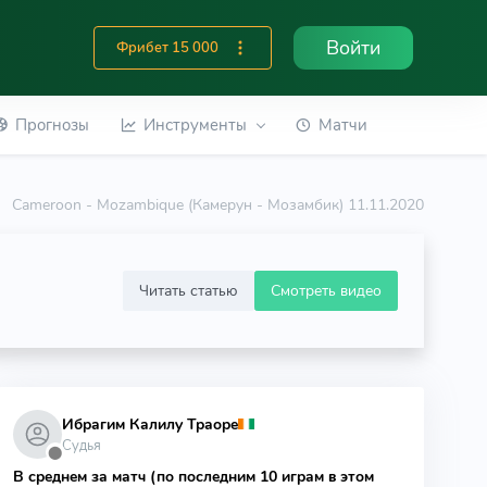
Войти
Фрибет 15 000
Прогнозы
Инструменты
Матчи
Cameroon - Mozambique (Камерун - Мозамбик) 11.11.2020
Читать статью
Смотреть видео
Ибрагим Калилу Траоре
Судья
⬤
В среднем за матч (по последним 10 играм в этом