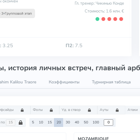
ч окончен
Гл. тренер: Чикинью Конде
Стоимость: 1.6 млн. €
 3
Групповой этап
⬤
⬤
⬤
⬤
⬤
:
3.25
П2:
7.5
, история личных встреч, главный арб
him Kalilou Traore
Коэффициенты
Турнирная таблица
Офсайды
Фолы
Уд. в створ
Ауты
Атаки
по
5
10
15
20
30
40
50
100
MOZAMBIQUE