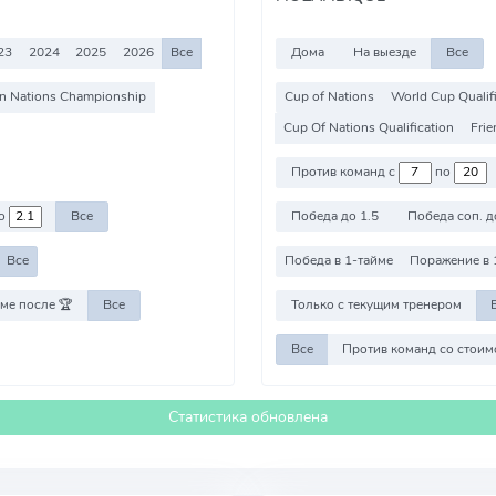
23
2024
2025
2026
Все
Дома
На выезде
Все
an Nations Championship
Cup of Nations
World Cup Qualif
Cup Of Nations Qualification
Frie
Против команд с
по
о
Все
Победа до 1.5
Победа соп. д
Все
Победа в 1-тайме
Поражение в 
ме после 🏆
Все
Только с текущим тренером
Все
Статистика обновлена