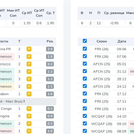
 ИТ
Мин ИТ
Ср ИТ
Ср ИТ
Ср. Т
В
Н
П
Ср. разница
Мак
п
Соп
Соп
0
1.35
0.6
1.95
6
2
12
-0.95
6
Гости
Т
Рез.
Сезон
Дата
ina PR
2
FRII
(26)
09.06
Р
2:0
meroon
1
FRII
(26)
07.06
Р
1:0
orocco
2
AFCN
(25)
05.01
Р
0:2
meroon
3
AFCN
(25)
31.12
M
Р
1:2
meroon
3
AFCN
(25)
28.12
Р
1:2
meroon
2
AFCN
(25)
24.12
Р
1:1
Gabon
1
FRII
(25)
17.12
Р
1:0
й - Marc Brys)
❗️
FRII
(25)
17.11
 Congo
1
Р
0:1
FRII
(25)
14.11
ngola
0
Р
0:0
WCQAF
(26)
14.10
meroon
2
Р
0:2
WCQAF
(26)
09.10
M
meroon
1
Р
1:0
WCQAF
(26)
08.09
M