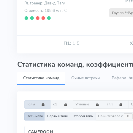
Мат
Гл. тренер: Давид Пагу
Стоимость: 198.6 млн. €
Группа F
Тур
⬤
⬤
⬤
⬤
⬤
П1:
1.5
Х
Статистика команд, коэффициенты
Статистика команд
Очные встречи
Рефери Ibra
Голы
xG
Угловые
ЖК
Весь матч
Первый тайм
Второй тайм
На интервале с
CAMEROON