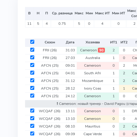
Макс
В
Н
П
Ср. разница
Макс
Мин
Макс ИТ
Мин ИТ
Со
11
5
4
0.75
5
0
4
0
2
Сезон
Дата
Хозяева
ИТ
1
ИТ
2
FRII
(26)
31.03
Cameroon
2
0
Ch
90
FRII
(26)
27.03
Australia
1
0
Ca
AFCN
(25)
09.01
Cameroon
0
2
M
AFCN
(25)
04.01
South Afri
1
2
Ca
AFCN
(25)
31.12
Mozambique
1
2
Ca
AFCN
(25)
28.12
Ivory Coas
1
1
Ca
AFCN
(25)
24.12
Cameroon
1
0
❗️ Cameroon: новый тренер - David Pagou
(стары
WCQAF
(26)
13.11
Cameroon
0
1
DR
WCQAF
(26)
13.10
Cameroon
0
0
A
WCQAF
(26)
08.10
Mauritius
0
2
Ca
WCQAF
(26)
09.09
Cape Verde
1
0
Ca