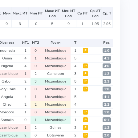
Макс ИТ
Мин ИТ
Ср ИТ
с
Мин
Макс ИТ
Мин ИТ
Ср ИТ
Ср. Т
Соп
Соп
Соп
0
3
0
5
0
1
1.95
2.95
Хозяева
ИТ
1
ИТ
2
Гости
Т
Рез.
Indonesia
1
0
Mozambique
1
Р
1:0
Oman
4
1
Mozambique
5
4:1
Nigeria
4
0
Mozambique
4
Р
4:0
ozambique
1
2
Cameroon
3
Р
1:2
Gabon
2
3
Mozambique
5
Р
2:3
Ivory Coas
1
0
Mozambique
1
Р
1:0
Angola
4
1
Mozambique
5
4:1
Chad
2
2
Mozambique
4
2:2
Morocco
1
0
Mozambique
1
Р
1:0
Somalia
0
1
Mozambique
1
Р
0:1
ozambique
1
2
Guinea
3
Р
1:2
ozambique
2
0
Botswana
2
Р
2:0