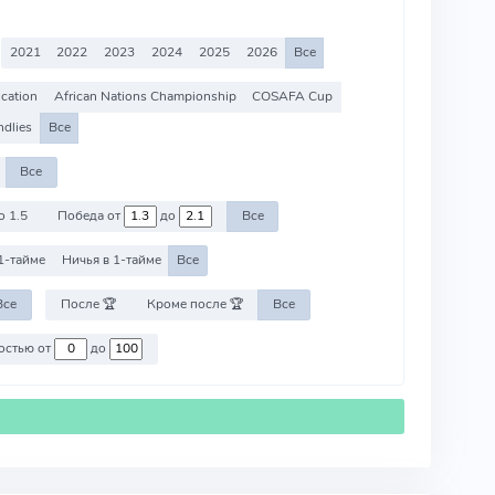
2021
2022
2023
2024
2025
2026
Все
ication
African Nations Championship
COSAFA Cup
ndlies
Все
Все
о 1.5
Победа от
до
Все
1-тайме
Ничья в 1-тайме
Все
Все
После 🏆
Кроме после 🏆
Все
Против команд со стоимостью от
до