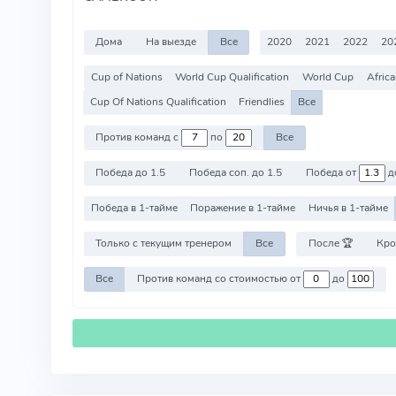
Дома
На выезде
Все
2020
2021
2022
20
Cup of Nations
World Cup Qualification
World Cup
Afric
Cup Of Nations Qualification
Friendlies
Все
Против команд с
по
Все
Победа до 1.5
Победа соп. до 1.5
Победа от
д
Победа в 1-тайме
Поражение в 1-тайме
Ничья в 1-тайме
Только с текущим тренером
Все
После 🏆
Кро
Все
Против команд со стоимостью от
до