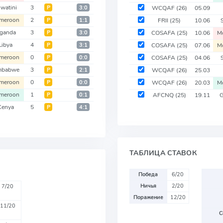
watini
3
Р
3:0
WCQAF
(26)
05.09
meroon
2
Р
1:1
FRII
(25)
10.06
ganda
3
Р
3:0
COSAFA
(25)
10.06
M
Libya
4
Р
3:1
COSAFA
(25)
07.06
M
meroon
0
Р
0:0
COSAFA
(25)
04.06
mbabwe
3
Р
2:1
WCQAF
(26)
25.03
meroon
0
Р
0:0
WCQAF
(26)
20.03
M
meroon
1
Р
0:1
AFCNQ
(25)
19.11
G
Kenya
5
Р
4:1
ТАБЛИЦА СТАВОК
Победа
6/20
Ничья
2/20
7/20
Поражение
12/20
11/20
С