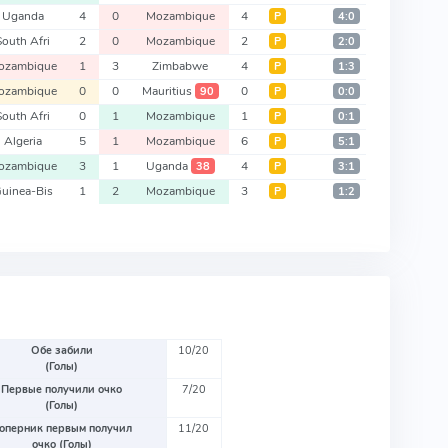
Uganda
4
0
Mozambique
4
Р
4:0
South Afri
2
0
Mozambique
2
Р
2:0
ozambique
1
3
Zimbabwe
4
Р
1:3
ozambique
0
0
Mauritius
0
90
Р
0:0
South Afri
0
1
Mozambique
1
Р
0:1
Algeria
5
1
Mozambique
6
Р
5:1
ozambique
3
1
Uganda
4
38
Р
3:1
uinea-Bis
1
2
Mozambique
3
Р
1:2
Обе забили
10/20
(Голы)
Первые получили очко
7/20
(Голы)
оперник первым получил
11/20
очко (Голы)