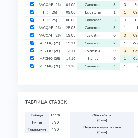
WCQAF
(26)
04.09
Cameroon
3
0
Es
FRII
(25)
09.06
Equatorial
1
1
Ca
FRII
(25)
06.06
Cameroon
3
0
U
WCQAF
(26)
25.03
Cameroon
3
1
WCQAF
(26)
19.03
Eswatini
0
0
Ca
AFCNQ
(25)
19.11
Cameroon
2
1
Zi
AFCNQ
(25)
13.11
Namibia
0
0
Ca
AFCNQ
(25)
14.10
Kenya
0
1
Ca
AFCNQ
(25)
11.10
Cameroon
4
1
ТАБЛИЦА СТАВОК
Победа
11/20
Обе забили
(Голы)
Ничья
5/20
Первые получили очко
Поражение
4/20
(Голы)