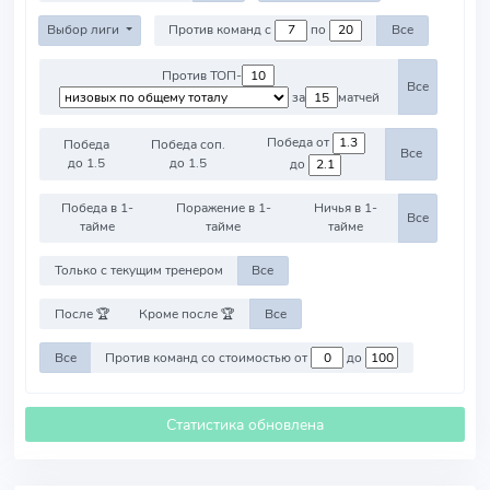
Выбор лиги
Против команд с
по
Все
Против ТОП-
Все
за
матчей
Победа от
Победа
Победа соп.
Все
до 1.5
до 1.5
до
Победа в 1-
Поражение в 1-
Ничья в 1-
Все
тайме
тайме
тайме
Только с текущим тренером
Все
После 🏆
Кроме после 🏆
Все
Все
Против команд со стоимостью от
до
Статистика обновлена