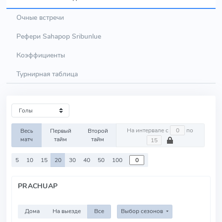
Очные встречи
Рефери Sahapop Sribunlue
Коэффициенты
Турнирная таблица
На интервале с
по
Весь
Первый
Второй
матч
тайм
тайм
5
10
15
20
30
40
50
100
PRACHUAP
Дома
На выезде
Все
Выбор сезонов