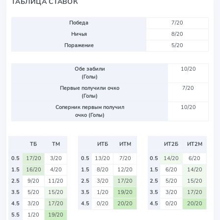
ТАБЛИЦА СТАВОК
Победа
7/20
Ничья
8/20
Поражение
5/20
Обе забили
10/20
(Голы)
Первые получили очко
7/20
(Голы)
Соперник первым получил
10/20
очко (Голы)
ТБ
ТМ
ИТБ
ИТМ
ИТ2Б
ИТ2М
0.5
17/20
3/20
0.5
13/20
7/20
0.5
14/20
6/20
1.5
16/20
4/20
1.5
8/20
12/20
1.5
6/20
14/20
2.5
9/20
11/20
2.5
3/20
17/20
2.5
5/20
15/20
3.5
5/20
15/20
3.5
1/20
19/20
3.5
3/20
17/20
4.5
3/20
17/20
4.5
0/20
20/20
4.5
0/20
20/20
5.5
1/20
19/20