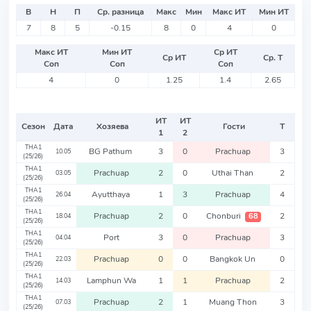
В
Н
П
Ср. разница
Макс
Мин
Макс ИТ
Мин ИТ
7
8
5
-0.15
8
0
4
0
Макс ИТ
Мин ИТ
Ср ИТ
Ср ИТ
Ср. Т
Соп
Соп
Соп
4
0
1.25
1.4
2.65
ИТ
ИТ
Сезон
Дата
Хозяева
Гости
Т
1
2
THA1
BG Pathum
3
0
Prachuap
3
10.05
(25/26)
THA1
Prachuap
2
0
Uthai Than
2
03.05
(25/26)
THA1
Ayutthaya
1
3
Prachuap
4
26.04
(25/26)
THA1
Prachuap
2
0
Chonburi
2
68
18.04
(25/26)
THA1
Port
3
0
Prachuap
3
04.04
(25/26)
THA1
Prachuap
0
0
Bangkok Un
0
22.03
(25/26)
THA1
Lamphun Wa
1
1
Prachuap
2
14.03
(25/26)
THA1
Prachuap
2
1
Muang Thon
3
07.03
(25/26)