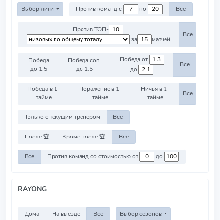
Выбор лиги
Против команд с
по
Все
Против ТОП-
Все
за
матчей
Победа от
Победа
Победа соп.
Все
до 1.5
до 1.5
до
Победа в 1-
Поражение в 1-
Ничья в 1-
Все
тайме
тайме
тайме
Только с текущим тренером
Все
После 🏆
Кроме после 🏆
Все
Все
Против команд со стоимостью от
до
RAYONG
Дома
На выезде
Все
Выбор сезонов