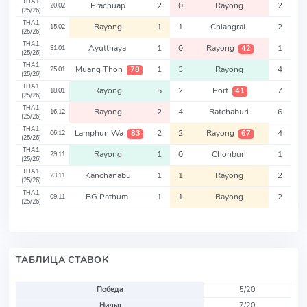
THA1
Prachuap
2
0
Rayong
2
20.02
(25/26)
THA1
Rayong
1
1
Chiangrai
2
15.02
(25/26)
THA1
Ayutthaya
1
0
Rayong
1
42
31.01
(25/26)
THA1
Muang Thon
1
3
Rayong
4
78
25.01
(25/26)
THA1
Rayong
5
2
Port
7
41
18.01
(25/26)
THA1
Rayong
2
4
Ratchaburi
6
16.12
(25/26)
THA1
Lamphun Wa
2
2
Rayong
4
83
67
06.12
(25/26)
THA1
Rayong
1
0
Chonburi
1
29.11
(25/26)
THA1
Kanchanabu
1
1
Rayong
2
23.11
(25/26)
THA1
BG Pathum
1
1
Rayong
2
09.11
(25/26)
ТАБЛИЦА СТАВОК
Победа
5/20
Ничья
7/20