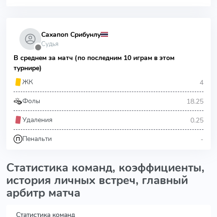
Сахапоп Срибунлу
Судья
⬤
В среднем за матч (по последним 10 играм в этом
турнире)
4
ЖК
18.25
Фолы
0.25
Удаления
-
Пенальти
Статистика команд, коэффициенты,
история личных встреч, главный
арбитр матча
Статистика команд