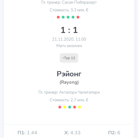
Гл. тренер: Сасом Побпрасерт
Стоимость: 3.3 млн. €
⬤
⬤
⬤
⬤
⬤
1 : 1
21.11.2020, 11:00
Матч окончен
Тур 12
Рэйонг
(Rayong)
Гл. тренер: Актапорн Чалитапорн
Стоимость: 2.7 млн. €
⬤
⬤
⬤
⬤
⬤
П1:
1.44
Х:
4.33
П2:
6