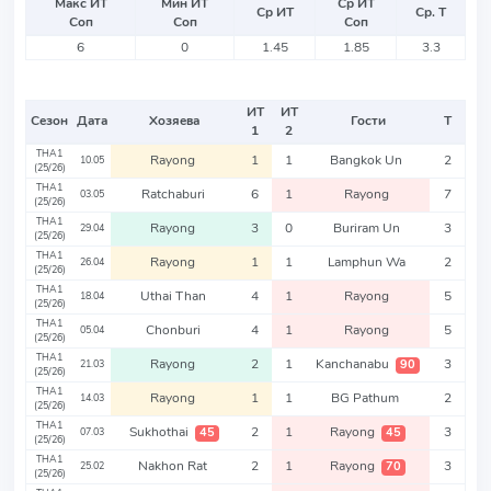
Макс ИТ
Мин ИТ
Ср ИТ
Ср ИТ
Ср. Т
Соп
Соп
Соп
6
0
1.45
1.85
3.3
ИТ
ИТ
Сезон
Дата
Хозяева
Гости
Т
1
2
THA1
Rayong
1
1
Bangkok Un
2
10.05
(25/26)
THA1
Ratchaburi
6
1
Rayong
7
03.05
(25/26)
THA1
Rayong
3
0
Buriram Un
3
29.04
(25/26)
THA1
Rayong
1
1
Lamphun Wa
2
26.04
(25/26)
THA1
Uthai Than
4
1
Rayong
5
18.04
(25/26)
THA1
Chonburi
4
1
Rayong
5
05.04
(25/26)
THA1
Rayong
2
1
Kanchanabu
3
90
21.03
(25/26)
THA1
Rayong
1
1
BG Pathum
2
14.03
(25/26)
THA1
Sukhothai
2
1
Rayong
3
45
45
07.03
(25/26)
THA1
Nakhon Rat
2
1
Rayong
3
70
25.02
(25/26)