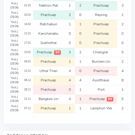
THA1
Nakhon Rat
1
2
Prachuap
3
01.03
(25/26)
THA1
Prachuap
2
0
Rayong
2
20.02
(25/26)
THA1
Ratchaburi
1
1
Prachuap
2
14.02
(25/26)
THA1
Kanchanabu
0
0
Prachuap
0
31.01
(25/26)
THA1
Sukhothai
0
0
Prachuap
0
17.01
(25/26)
THA1
Prachuap
3
2
Chiangrai
5
90
10.01
(25/26)
THA1
Prachuap
1
1
Buriram Un
2
04.01
(25/26)
THA1
Uthai Than
4
0
Prachuap
4
13.12
(25/26)
THA1
Prachuap
4
4
Ayutthaya
8
06.12
(25/26)
THA1
Prachuap
0
1
Port
1
28.11
(25/26)
THA1
Bangkok Un
4
1
Prachuap
5
89
22.11
(25/26)
THA1
Prachuap
1
1
Lamphun Wa
2
07.11
(25/26)