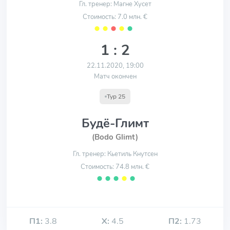
Гл. тренер: Магне Хусет
Стоимость: 7.0 млн. €
⬤
⬤
⬤
⬤
⬤
1 : 2
22.11.2020, 19:00
Матч окончен
Тур 25
Будё-Глимт
(Bodo Glimt)
Гл. тренер: Кьетиль Кнутсен
Стоимость: 74.8 млн. €
⬤
⬤
⬤
⬤
⬤
П1:
3.8
Х:
4.5
П2:
1.73