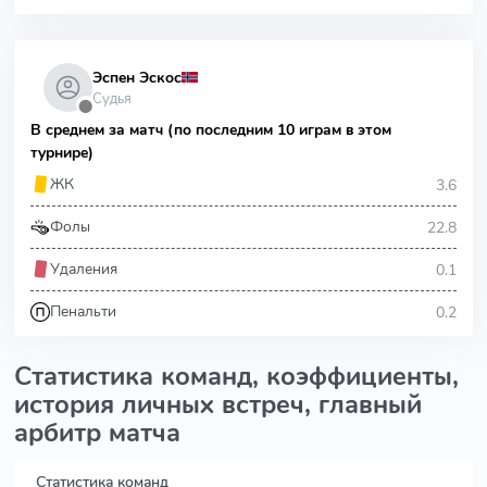
Эспен Эскос
Судья
⬤
В среднем за матч (по последним 10 играм в этом
турнире)
3.6
ЖК
22.8
Фолы
0.1
Удаления
0.2
Пенальти
Статистика команд, коэффициенты,
история личных встреч, главный
арбитр матча
Статистика команд