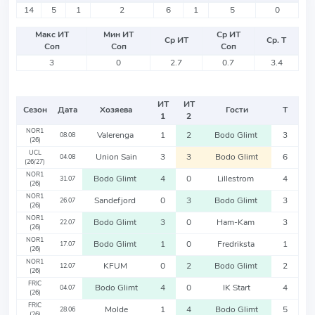
14
5
1
2
6
1
5
0
Макс ИТ
Мин ИТ
Ср ИТ
Ср ИТ
Ср. Т
Соп
Соп
Соп
3
0
2.7
0.7
3.4
ИТ
ИТ
Сезон
Дата
Хозяева
Гости
Т
1
2
NOR1
Valerenga
1
2
Bodo Glimt
3
08.08
(26)
UCL
Union Sain
3
3
Bodo Glimt
6
04.08
(26/27)
NOR1
Bodo Glimt
4
0
Lillestrom
4
31.07
(26)
NOR1
Sandefjord
0
3
Bodo Glimt
3
26.07
(26)
NOR1
Bodo Glimt
3
0
Ham-Kam
3
22.07
(26)
NOR1
Bodo Glimt
1
0
Fredriksta
1
17.07
(26)
NOR1
KFUM
0
2
Bodo Glimt
2
12.07
(26)
FRIC
Bodo Glimt
4
0
IK Start
4
04.07
(26)
FRIC
Molde
1
4
Bodo Glimt
5
28.06
(26)