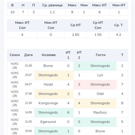
В
Н
П
Ср. разница
Макс
Мин
Макс ИТ
Мин ИТ
10
7
3
1.1
9
1
6
1
Макс ИТ
Мин ИТ
Ср ИТ
Ср ИТ
Ср. Т
Соп
Соп
Соп
4
0
2.65
1.55
4.2
ИТ
ИТ
Сезон
Дата
Хозяева
Гости
Т
1
2
NOR2
Bryne
0
2
Stromsgods
2
01.08
(26)
NOR2
Stromsgods
1
1
Lyn
2
25.07
(26)
NOR2
Hodd
4
3
Stromsgods
7
04.07
(26)
NOR2
Stromsgods
2
2
Odd
4
27.06
(26)
NOR2
Kongsvinge
4
4
Stromsgods
8
21.06
(26)
NOR2
Stromsgods
6
1
Raufoss
7
14.06
(26)
NOR2
Egersund
0
5
Stromsgods
5
31.05
(26)
NOR2
Stromsgods
1
0
Bryne
1
25.05
(26)