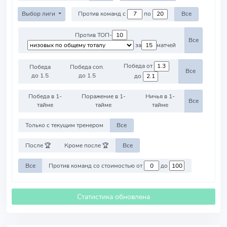
Выбор лиги
Против команд с
по
Все
Против ТОП-
Все
за
матчей
Победа от
Победа
Победа соп.
Все
до 1.5
до 1.5
до
Победа в 1-
Поражение в 1-
Ничья в 1-
Все
тайме
тайме
тайме
Только с текущим тренером
Все
После 🏆
Кроме после 🏆
Все
Все
Против команд со стоимостью от
до
Статистика обновлена