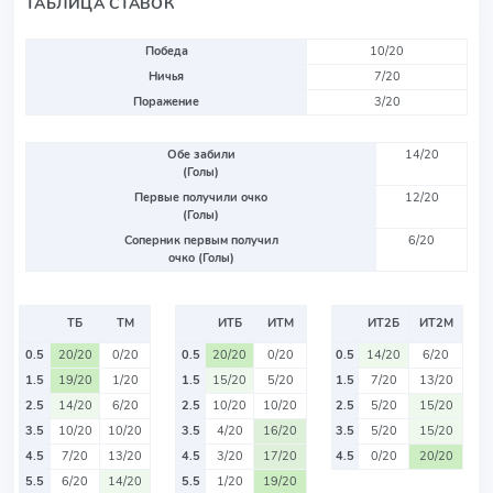
ТАБЛИЦА СТАВОК
Победа
10/20
Ничья
7/20
Поражение
3/20
Обе забили
14/20
(Голы)
Первые получили очко
12/20
(Голы)
Соперник первым получил
6/20
очко (Голы)
ТБ
ТМ
ИТБ
ИТМ
ИТ2Б
ИТ2М
0.5
20/20
0/20
0.5
20/20
0/20
0.5
14/20
6/20
1.5
19/20
1/20
1.5
15/20
5/20
1.5
7/20
13/20
2.5
14/20
6/20
2.5
10/20
10/20
2.5
5/20
15/20
3.5
10/20
10/20
3.5
4/20
16/20
3.5
5/20
15/20
4.5
7/20
13/20
4.5
3/20
17/20
4.5
0/20
20/20
5.5
6/20
14/20
5.5
1/20
19/20