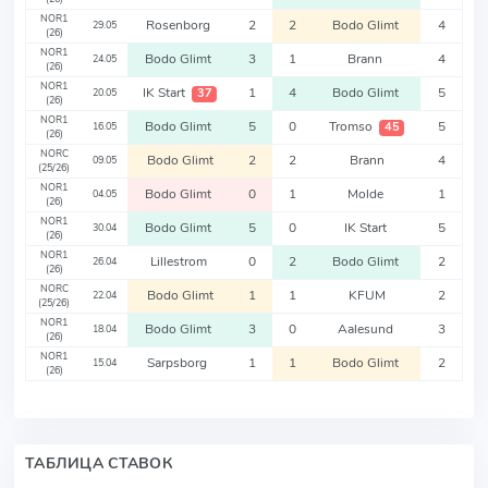
NOR1
Rosenborg
2
2
Bodo Glimt
4
29.05
(26)
NOR1
Bodo Glimt
3
1
Brann
4
24.05
(26)
NOR1
IK Start
1
4
Bodo Glimt
5
37
20.05
(26)
NOR1
Bodo Glimt
5
0
Tromso
5
45
16.05
(26)
NORC
Bodo Glimt
2
2
Brann
4
09.05
(25/26)
NOR1
Bodo Glimt
0
1
Molde
1
04.05
(26)
NOR1
Bodo Glimt
5
0
IK Start
5
30.04
(26)
NOR1
Lillestrom
0
2
Bodo Glimt
2
26.04
(26)
NORC
Bodo Glimt
1
1
KFUM
2
22.04
(25/26)
NOR1
Bodo Glimt
3
0
Aalesund
3
18.04
(26)
NOR1
Sarpsborg
1
1
Bodo Glimt
2
15.04
(26)
ТАБЛИЦА СТАВОК