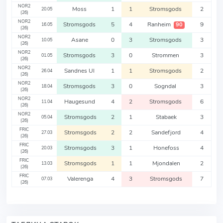
NOR2
Moss
1
1
Stromsgods
2
20.05
(26)
NOR2
Stromsgods
5
4
Ranheim
9
90
16.05
(26)
NOR2
Asane
0
3
Stromsgods
3
10.05
(26)
NOR2
Stromsgods
3
0
Strommen
3
01.05
(26)
NOR2
Sandnes Ul
1
1
Stromsgods
2
26.04
(26)
NOR2
Stromsgods
3
0
Sogndal
3
18.04
(26)
NOR2
Haugesund
4
2
Stromsgods
6
11.04
(26)
NOR2
Stromsgods
2
1
Stabaek
3
05.04
(26)
FRIC
Stromsgods
2
2
Sandefjord
4
27.03
(26)
FRIC
Stromsgods
3
1
Honefoss
4
20.03
(26)
FRIC
Stromsgods
1
1
Mjondalen
2
13.03
(26)
FRIC
Valerenga
4
3
Stromsgods
7
07.03
(26)