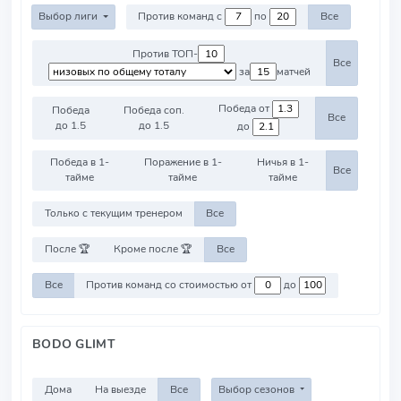
Выбор лиги
Против команд с
по
Все
Против ТОП-
Все
за
матчей
Победа от
Победа
Победа соп.
Все
до 1.5
до 1.5
до
Победа в 1-
Поражение в 1-
Ничья в 1-
Все
тайме
тайме
тайме
Только с текущим тренером
Все
После 🏆
Кроме после 🏆
Все
Все
Против команд со стоимостью от
до
BODO GLIMT
Дома
На выезде
Все
Выбор сезонов