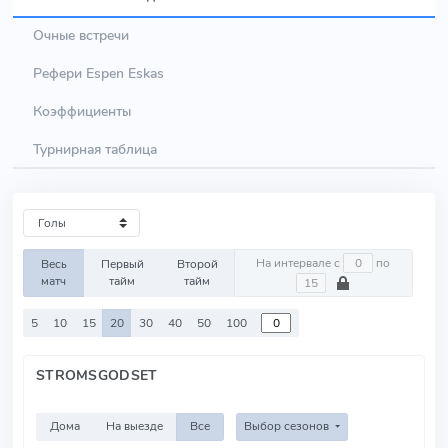
Очные встречи
Рефери Espen Eskas
Коэффициенты
Турнирная таблица
На интервале с
по
Весь
Первый
Второй
матч
тайм
тайм
5
10
15
20
30
40
50
100
STROMSGODSET
Дома
На выезде
Все
Выбор сезонов