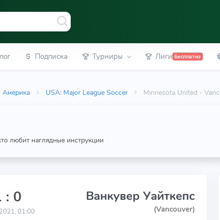
лог
Подписка
Турниры
Лиги
Бесплатно
Америка
USA: Major League Soccer
Minnesota United - Van
 кто любит наглядные инструкции
 : 0
Ванкувер Уайткепс
(Vancouver)
2021, 01:00