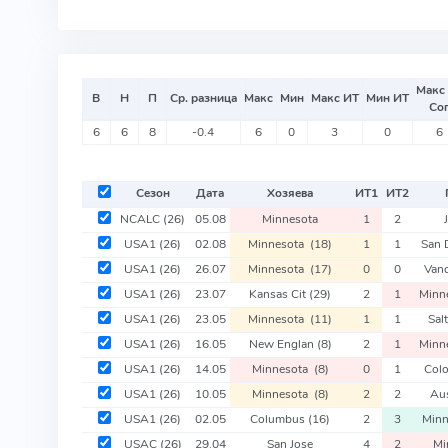
Макс
В
Н
П
Ср. разница
Макс
Мин
Макс ИТ
Мин ИТ
Со
6
6
8
-0.4
6
0
3
0
6
Сезон
Дата
Хозяева
ИТ
1
ИТ
2
NCALC
(26)
05.08
Minnesota
1
2
USA1
(26)
02.08
Minnesota
(18)
1
1
San 
USA1
(26)
26.07
Minnesota
(17)
0
0
Van
USA1
(26)
23.07
Kansas Cit
(29)
2
1
Minn
USA1
(26)
23.05
Minnesota
(11)
1
1
Sal
USA1
(26)
16.05
New Englan
(8)
2
1
Minn
USA1
(26)
14.05
Minnesota
(8)
0
1
Col
USA1
(26)
10.05
Minnesota
(8)
2
2
Au
USA1
(26)
02.05
Columbus
(16)
2
3
Min
USAC
(26)
29.04
San Jose
4
2
Mi