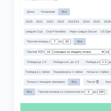
Дома
На выезде
Все
2020
2021
2022
2023
2023/24
2024
2025
2026
Leagues Cup
Club Friendlies
Major League Soccer
US Ope
Против команд с
по
Все
Против ТОП-
за
Победа до 1.5
Победа соп. до 1.5
Победа от
д
Победа в 1-тайме
Поражение в 1-тайме
Ничья в 1-тайме
Только с текущим тренером
Все
После 🏆
Кро
Все
Против команд со стоимостью от
до