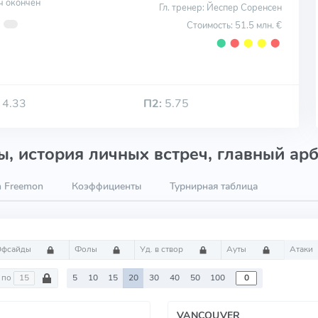
ч окончен
Гл. тренер: Йеспер Соренсен
Стоимость: 51.5 млн. €
⬤
⬤
⬤
⬤
⬤
4.33
П2:
5.75
, история личных встреч, главный арб
n Freemon
Коэффициенты
Турнирная таблица
Офсайды
Фолы
Уд. в створ
Ауты
Атаки
по
5
10
15
20
30
40
50
100
VANCOUVER