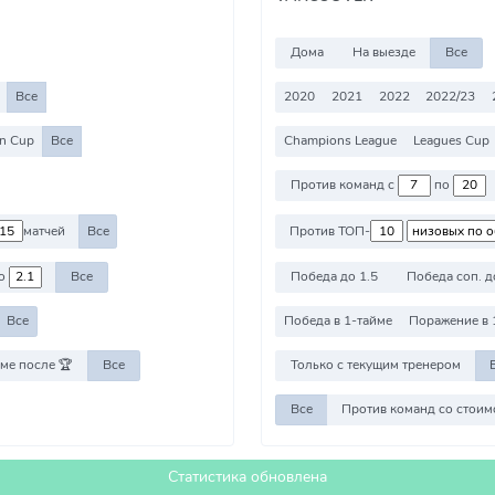
Дома
На выезде
Все
Все
2020
2021
2022
2022/23
n Cup
Все
Champions League
Leagues Cup
Против команд с
по
матчей
Все
Против ТОП-
о
Все
Победа до 1.5
Победа соп. д
Все
Победа в 1-тайме
Поражение в 
ме после 🏆
Все
Только с текущим тренером
Все
Статистика обновлена