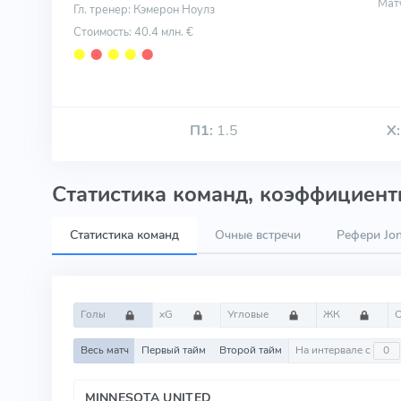
Мат
Гл. тренер: Кэмерон Ноулз
Стоимость: 40.4 млн. €
⬤
⬤
⬤
⬤
⬤
П1:
1.5
Х:
Статистика команд, коэффициенты
Статистика команд
Очные встречи
Рефери Jo
Голы
xG
Угловые
ЖК
Весь матч
Первый тайм
Второй тайм
На интервале с
MINNESOTA UNITED