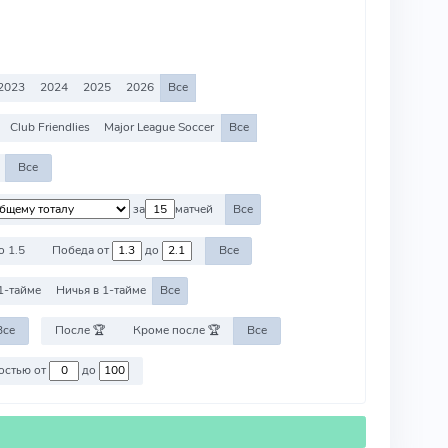
2023
2024
2025
2026
Все
Club Friendlies
Major League Soccer
Все
Все
за
матчей
Все
о 1.5
Победа от
до
Все
1-тайме
Ничья в 1-тайме
Все
Все
После 🏆
Кроме после 🏆
Все
Против команд со стоимостью от
до