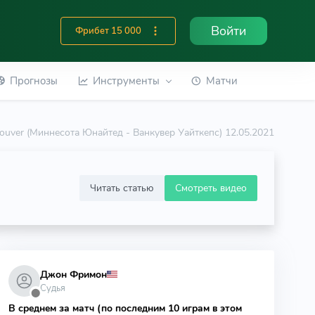
Войти
Фрибет 15 000
Прогнозы
Инструменты
Матчи
couver (Миннесота Юнайтед - Ванкувер Уайткепс) 12.05.2021
Читать статью
Смотреть видео
Джон Фримон
Судья
⬤
В среднем за матч (по последним 10 играм в этом