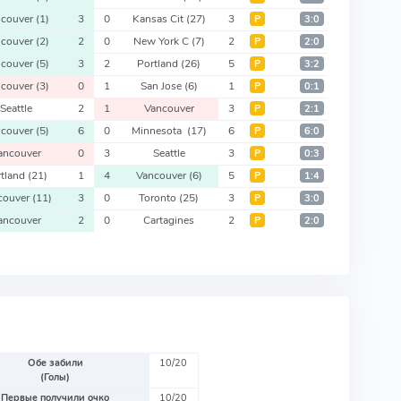
ncouver
(1)
3
0
Kansas Cit
(27)
3
Р
3:0
ncouver
(2)
2
0
New York C
(7)
2
Р
2:0
ncouver
(5)
3
2
Portland
(26)
5
Р
3:2
ncouver
(3)
0
1
San Jose
(6)
1
Р
0:1
Seattle
2
1
Vancouver
3
Р
2:1
ncouver
(5)
6
0
Minnesota
(17)
6
Р
6:0
ancouver
0
3
Seattle
3
Р
0:3
rtland
(21)
1
4
Vancouver
(6)
5
Р
1:4
couver
(11)
3
0
Toronto
(25)
3
Р
3:0
ancouver
2
0
Cartagines
2
Р
2:0
Обе забили
10/20
(Голы)
Первые получили очко
10/20