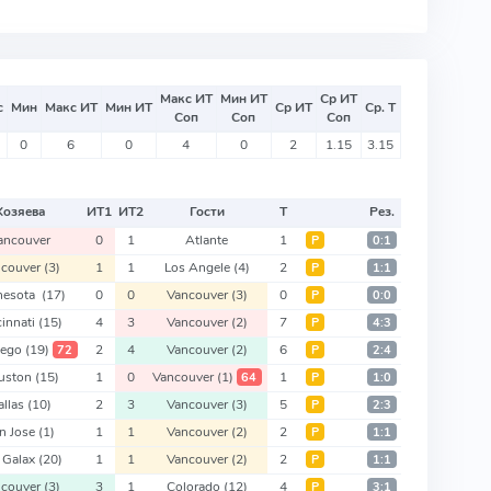
Макс ИТ
Мин ИТ
Ср ИТ
с
Мин
Макс ИТ
Мин ИТ
Ср ИТ
Ср. Т
Соп
Соп
Соп
0
6
0
4
0
2
1.15
3.15
Хозяева
ИТ
1
ИТ
2
Гости
Т
Рез.
ancouver
0
1
Atlante
1
Р
0:1
ncouver
(3)
1
1
Los Angele
(4)
2
Р
1:1
nesota
(17)
0
0
Vancouver
(3)
0
Р
0:0
cinnati
(15)
4
3
Vancouver
(2)
7
Р
4:3
iego
(19)
2
4
Vancouver
(2)
6
72
Р
2:4
uston
(15)
1
0
Vancouver
(1)
1
64
Р
1:0
allas
(10)
2
3
Vancouver
(3)
5
Р
2:3
n Jose
(1)
1
1
Vancouver
(2)
2
Р
1:1
. Galax
(20)
1
1
Vancouver
(2)
2
Р
1:1
ncouver
(3)
3
1
Colorado
(12)
4
Р
3:1