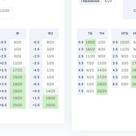
Поражение
6/20
12/20
С
Ф
Ф2
ТБ
ТМ
ИТБ
И
-0.5
6/20
-0.5
8/20
0.5
19/20
1/20
0.5
15/20
5
-1.5
1/20
-1.5
3/20
1.5
16/20
4/20
1.5
11/20
9
-2.5
0/20
-2.5
1/20
2.5
11/20
9/20
2.5
9/20
11
+0.5
12/20
-3.5
1/20
3.5
7/20
13/20
3.5
3/20
17
+1.5
17/20
-4.5
1/20
4.5
6/20
14/20
4.5
1/20
19
+2.5
19/20
-5.5
1/20
5.5
3/20
17/20
5.5
1/20
19
+3.5
19/20
-6.5
0/20
6.5
1/20
19/20
6.5
0/20
20
+4.5
19/20
+0.5
14/20
7.5
0/20
20/20
+5.5
19/20
+1.5
19/20
+6.5
20/20
+2.5
20/20