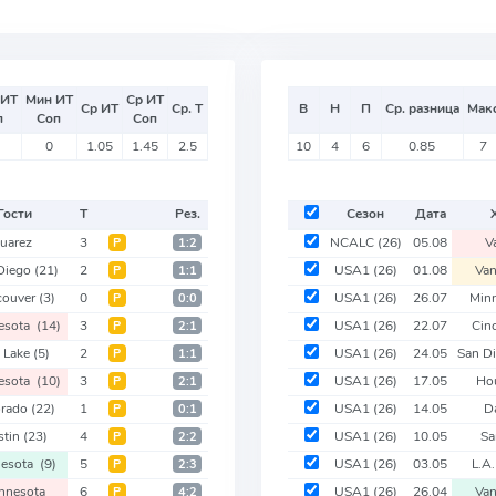
 ИТ
Мин ИТ
Ср ИТ
Ср ИТ
Ср. Т
В
Н
П
Ср. разница
Мак
п
Соп
Соп
0
1.05
1.45
2.5
10
4
6
0.85
7
Гости
Т
Рез.
Сезон
Дата
Juarez
3
NCALC
(26)
05.08
V
Р
1:2
Diego
(21)
2
USA1
(26)
01.08
Va
Р
1:1
couver
(3)
0
USA1
(26)
26.07
Min
Р
0:0
esota
(14)
3
USA1
(26)
22.07
Cin
Р
2:1
t Lake
(5)
2
USA1
(26)
24.05
San D
Р
1:1
esota
(10)
3
USA1
(26)
17.05
Ho
Р
2:1
orado
(22)
1
USA1
(26)
14.05
D
Р
0:1
stin
(23)
4
USA1
(26)
10.05
Sa
Р
2:2
nesota
(9)
5
USA1
(26)
03.05
L.A
Р
2:3
nnesota
6
USA1
(26)
26.04
Va
Р
4:2