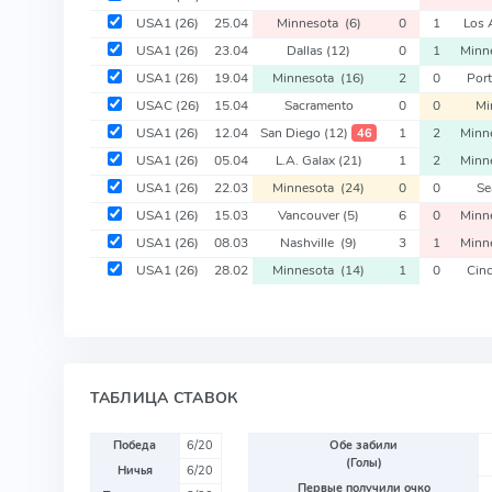
USA1
(26)
25.04
Minnesota
(6)
0
1
Los 
USA1
(26)
23.04
Dallas
(12)
0
1
Minn
USA1
(26)
19.04
Minnesota
(16)
2
0
Por
USAC
(26)
15.04
Sacramento
0
0
Mi
USA1
(26)
12.04
San Diego
(12)
1
2
Minn
46
USA1
(26)
05.04
L.A. Galax
(21)
1
2
Minn
USA1
(26)
22.03
Minnesota
(24)
0
0
Se
USA1
(26)
15.03
Vancouver
(5)
6
0
Minn
USA1
(26)
08.03
Nashville
(9)
3
1
Minn
USA1
(26)
28.02
Minnesota
(14)
1
0
Cinc
ТАБЛИЦА СТАВОК
Победа
6/20
Обе забили
(Голы)
Ничья
6/20
Первые получили очко