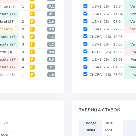
Angele
(5)
1
USA1
(26)
18.04
Va
Р
0:1
esota
(11)
1
USA1
(26)
11.04
Va
Р
0:1
tland
(23)
2
USA1
(26)
05.04
Va
Р
2:0
nnesota
0
USA1
(26)
22.03
Va
Р
0:0
esota
(18)
3
CNCFCL
(26)
19.03
Р
1:2
esota
(24)
3
USA1
(26)
15.03
Va
Р
1:2
attle
(9)
0
CNCFCL
(26)
13.03
V
Р
0:0
esota
(17)
6
USA1
(26)
08.03
Po
Р
6:0
esota
(12)
4
USA1
(26)
01.03
Van
Р
3:1
innati
(6)
1
CNCFCL
(26)
26.02
V
Р
1:0
ТАБЛИЦА СТАВОК
11/20
Победа
10/20
Ничья
4/20
5/20