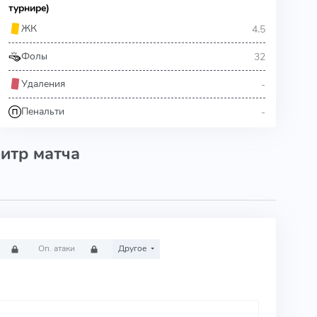
турнире)
4.5
ЖК
32
Фолы
-
Удаления
-
Пенальти
итр матча
Оп. атаки
Другое