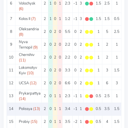
6
Volochysk
2
1
0
1
2:3
-1
3
⬤
⬤
1.5
2.5
1
1.
(6)
7
Kolos II
(7)
2
1
0
1
1:2
-1
3
⬤
⬤
1.5
1.5
0.5
1
Oleksandria
8
2
0
2
0
5:5
0
2
⬤
⬤
1
5
2.5
2.
(8)
Nyva
9
2
0
2
0
2:2
0
2
⬤
⬤
1
2
1
1
Ternopil
(9)
Chernihiv
10
2
0
2
0
2:2
0
2
⬤
⬤
1
2
1
1
(11)
Lokomotyv
11
2
0
2
0
3:3
0
2
⬤
⬤
1
3
1.5
1.
Kyiv
(10)
12
UCSA
(12)
2
0
2
0
6:6
0
2
⬤
⬤
1
6
3
3
Prykarpattya
13
2
0
1
1
2:3
-1
1
⬤
⬤
0.5
2.5
1
1.
(14)
14
Polissya
(13)
2
0
1
1
3:4
-1
1
⬤
⬤
0.5
3.5
1.5
2
15
Probiy
(15)
2
0
1
1
3:5
-2
1
⬤
⬤
0.5
4
1.5
2.