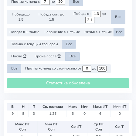
Против команд с
по
Все
Победа от
до
Победа до
Победа соп. до
Все
1.5
1.5
Победа в 1-тайме
Поражение в 1-тайме
Ничья в 1-тайме
Все
Только с текущим тренером
Все
После 🏆
Кроме после 🏆
Все
Все
Против команд со стоимостью от
до
Статистика обновлена
В
Н
П
Ср. разница
Макс
Мин
Макс ИТ
Мин ИТ
9
8
3
1.25
6
0
6
0
Макс ИТ
Мин ИТ
Ср ИТ
Ср ИТ
Ср. Т
Соп
Соп
Соп