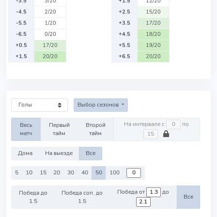
-3.5
3/20
+1.5
12/20
-4.5
2/20
+2.5
15/20
-5.5
1/20
+3.5
17/20
-6.5
0/20
+4.5
18/20
+0.5
17/20
+5.5
19/20
+1.5
20/20
+6.5
20/20
Выбор сезонов
На интервале с
по
Весь
Первый
Второй
матч
тайм
тайм
Дома
На выезде
Все
5
10
15
20
30
40
50
100
Победа от
до
Победа до
Победа соп. до
Все
1.5
1.5