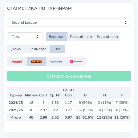
СТАТИСТИКА ПО ТУРНИРАМ
Весь матч
Первый тайм
Второй тайм
Дома
На выезде
Все
Статистика обновлена
Ср. ИТ
Турнир
Матчей
Ср. Т
Ср. ИТ
Соп
В
Н
П
2024/25
18
3
1.83
1.17
9 (50%)
2 (11%)
7 (39%)
2025/26
30
2.97
2.2
0.77
16 (53%)
10 (33%)
4 (13%)
Итого
48
2.99
2.02
0.97
25 (51.5%)
12 (22%)
11 (26%)