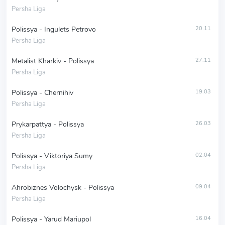
Persha Liga
Polissya - Ingulets Petrovo
20.11
Persha Liga
Metalist Kharkiv - Polissya
27.11
Persha Liga
Polissya - Chernihiv
19.03
Persha Liga
Prykarpattya - Polissya
26.03
Persha Liga
Polissya - Viktoriya Sumy
02.04
Persha Liga
Ahrobiznes Volochysk - Polissya
09.04
Persha Liga
Polissya - Yarud Mariupol
16.04