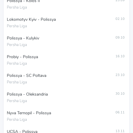
Polissya - Kolos II
25.09
Persha Liga
Lokomotyv Kyiv - Polissya
02.10
Persha Liga
Polissya - Kulykiv
09.10
Persha Liga
Probiy - Polissya
16.10
Persha Liga
Polissya - SC Poltava
23.10
Persha Liga
Polissya - Oleksandria
30.10
Persha Liga
Nyva Ternopil - Polissya
06.11
Persha Liga
UCSA - Polissya
13.11