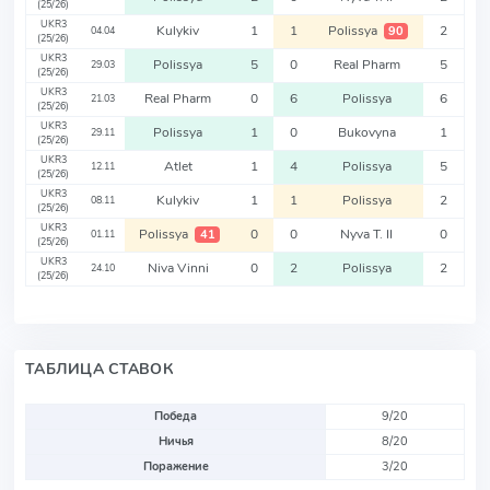
(25/26)
UKR3
Kulykiv
1
1
Polissya
2
90
04.04
(25/26)
UKR3
Polissya
5
0
Real Pharm
5
29.03
(25/26)
UKR3
Real Pharm
0
6
Polissya
6
21.03
(25/26)
UKR3
Polissya
1
0
Bukovyna
1
29.11
(25/26)
UKR3
Atlet
1
4
Polissya
5
12.11
(25/26)
UKR3
Kulykiv
1
1
Polissya
2
08.11
(25/26)
UKR3
Polissya
0
0
Nyva T. II
0
41
01.11
(25/26)
UKR3
Niva Vinni
0
2
Polissya
2
24.10
(25/26)
ТАБЛИЦА СТАВОК
Победа
9/20
Ничья
8/20
Поражение
3/20