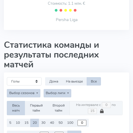
Стоимость: 1.1 млн. €
⬤
⬤
⬤
⬤
⬤
Persha Liga
Статистика команды и
результаты последних
матчей
Дома
На выезде
Все
Выбор сезонов
Выбор лиги
На интервале с
по
Весь
Первый
Второй
матч
тайм
тайм
5
10
15
20
30
40
50
100