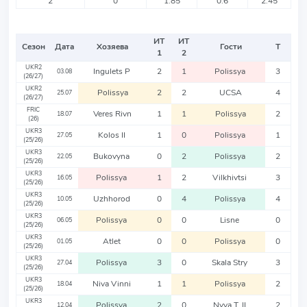
2
0
1.85
0.6
2.45
ИТ
ИТ
Сезон
Дата
Хозяева
Гости
Т
1
2
UKR2
Ingulets P
2
1
Polissya
3
03.08
(26/27)
UKR2
Polissya
2
2
UCSA
4
25.07
(26/27)
FRIC
Veres Rivn
1
1
Polissya
2
18.07
(26)
UKR3
Kolos II
1
0
Polissya
1
27.05
(25/26)
UKR3
Bukovyna
0
2
Polissya
2
22.05
(25/26)
UKR3
Polissya
1
2
Vilkhivtsi
3
16.05
(25/26)
UKR3
Uzhhorod
0
4
Polissya
4
10.05
(25/26)
UKR3
Polissya
0
0
Lisne
0
06.05
(25/26)
UKR3
Atlet
0
0
Polissya
0
01.05
(25/26)
UKR3
Polissya
3
0
Skala Stry
3
27.04
(25/26)
UKR3
Niva Vinni
1
1
Polissya
2
18.04
(25/26)
UKR3
Polissya
2
0
Nyva T. II
2
12.04