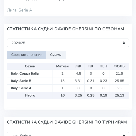
Лига: Serie A
СТАТИСТИКА СУДЬИ DAVIDE GHERSINI ПО СЕЗОНАМ
Средние значения
Суммы
Сезон
Матчей
ЖК
КК
ПЕН
ФОЛЫ
Italy: Coppa Italia
2
4.5
0
0
21.5
Italy: Serie B
13
3.31
0.31
0.23
25.85
Italy: Serie A
1
0
0
0
23
Итого
16
3.25
0.25
0.19
25.13
СТАТИСТИКА СУДЬИ DAVIDE GHERSINI ПО ТУРНИРАМ