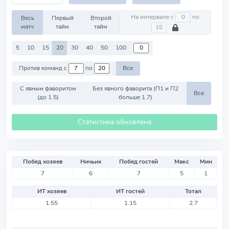
На интервале с
по
Весь
Первый
Второй
матч
тайм
тайм
5
10
15
20
30
40
50
100
Против команд с
по
Все
С явным фаворитом
Без явного фаворита (П1 и П2
Все
(до 1.5)
больше 1.7)
Статистика обновлена
Побед хозяев
Ничьих
Побед гостей
Макс
Мин
7
6
7
5
1
ИТ хозяев
ИТ гостей
Тотал
1.55
1.15
2.7