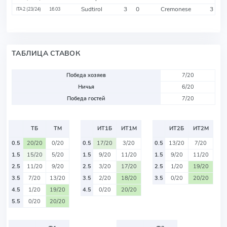
Sudtirol
3
0
Cremonese
3
ITA2 (23/24)
16.03
ТАБЛИЦА СТАВОК
Победа хозяев
7/20
Ничья
6/20
Победа гостей
7/20
ТБ
ТМ
ИТ1Б
ИТ1М
ИТ2Б
ИТ2М
0.5
20/20
0/20
0.5
17/20
3/20
0.5
13/20
7/20
1.5
15/20
5/20
1.5
9/20
11/20
1.5
9/20
11/20
2.5
11/20
9/20
2.5
3/20
17/20
2.5
1/20
19/20
3.5
7/20
13/20
3.5
2/20
18/20
3.5
0/20
20/20
4.5
1/20
19/20
4.5
0/20
20/20
5.5
0/20
20/20