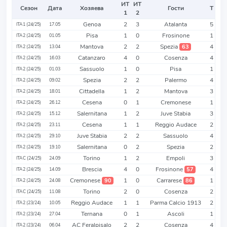
ИТ
ИТ
Сезон
Дата
Хозяева
Гости
Т
1
2
Genoa
2
3
Atalanta
5
ITA1 (24/25)
17.05
Pisa
1
0
Frosinone
1
ITA2 (24/25)
01.05
Mantova
2
2
Spezia
4
63
ITA2 (24/25)
13.04
Catanzaro
4
0
Cosenza
4
ITA2 (24/25)
16.03
Sassuolo
1
0
Pisa
1
ITA2 (24/25)
01.03
Spezia
2
2
Palermo
4
ITA2 (24/25)
09.02
Cittadella
1
2
Mantova
3
ITA2 (24/25)
18.01
Cesena
0
1
Cremonese
1
ITA2 (24/25)
26.12
Salernitana
1
2
Juve Stabia
3
ITA2 (24/25)
15.12
Cesena
1
1
Reggio Audace
2
ITA2 (24/25)
23.11
Juve Stabia
2
2
Sassuolo
4
ITA2 (24/25)
29.10
Salernitana
0
2
Spezia
2
ITA2 (24/25)
19.10
Torino
1
2
Empoli
3
ITAC (24/25)
24.09
Brescia
4
0
Frosinone
4
57
ITA2 (24/25)
14.09
Cremonese
1
0
Carrarese
1
90
86
ITA2 (24/25)
24.08
Torino
2
0
Cosenza
2
ITAC (24/25)
11.08
Reggio Audace
1
1
Parma Calcio 1913
2
ITA2 (23/24)
10.05
Ternana
0
1
Ascoli
1
ITA2 (23/24)
27.04
AC Feralpisalo
2
2
Cosenza
4
ITA2 (23/24)
06.04