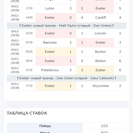
(25/26)
ENG3
Luton
3
2
Exeter
5
17.03
(25/26)
ENG3
Exeter
0
4
Cardiff
4
14.03
(25/26)
❗️ Exeter: новый тренер - Matt Taylor
(старый - Dan Green)
❗️
ENG3
Exeter
0
1
Lincoln
1
10.03
(25/26)
ENG3
Barnsley
2
1
Exeter
3
07.03
(25/26)
ENG3
Exeter
1
1
Burton
2
03.03
(25/26)
ENG3
Exeter
1
5
Bolton
6
28.02
(25/26)
ENG3
Peterborou
3
3
Exeter
6
21.02
(25/26)
❗️ Exeter: новый тренер - Dan Green
(старый - Gary Caldwell)
❗️
ENG3
Exeter
1
1
Wycombe
2
17.02
(25/26)
ТАБЛИЦА СТАВОК
Победа
2/20
Ничья
8/20