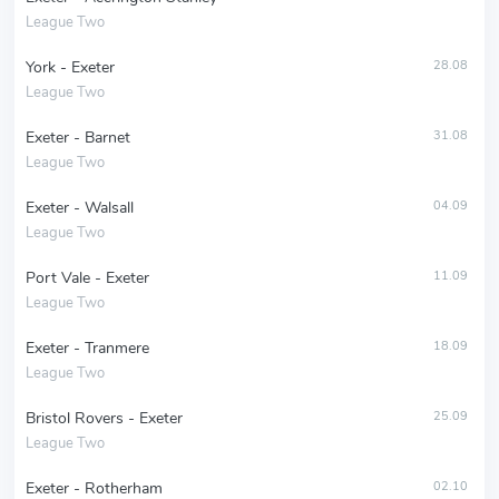
League Two
York - Exeter
28.08
League Two
Exeter - Barnet
31.08
League Two
Exeter - Walsall
04.09
League Two
Port Vale - Exeter
11.09
League Two
Exeter - Tranmere
18.09
League Two
Bristol Rovers - Exeter
25.09
League Two
Exeter - Rotherham
02.10