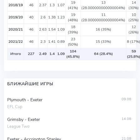
19
13
14
2018/19
46
2.37
1.3
1.07
(41%)
(28.000000000000004%)
(30%)
19
11
10
2019/20
40
2.6
1.38
1.23
(48%)
(28.000000000000004%)
(25%)
18
12
2020/21
46
2.63
1.54
1.09
16 (35%)
(39%)
(26%)
23
2021/22
46
2.3
1.41
0.89
15 (33%)
8 (17%
(50%)
104
59
Итого
227
2.49
1.4
1.09
64 (28.4%)
(45.8%)
(25.8%
БЛИЖАЙШИЕ ИГРЫ
Plymouth - Exeter
09.08
EFL Cup
Grimsby - Exeter
14.08
League Two
Exeter - Accrington Stanley
21.08