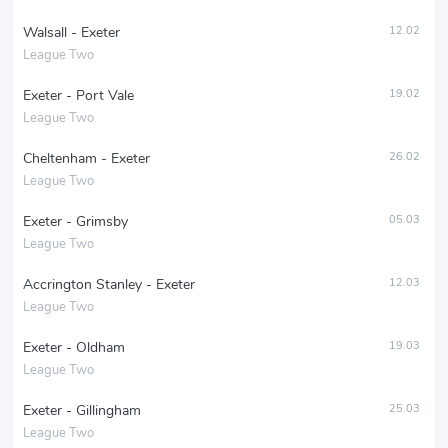
Walsall - Exeter
12.02
League Two
Exeter - Port Vale
19.02
League Two
Cheltenham - Exeter
26.02
League Two
Exeter - Grimsby
05.03
League Two
Accrington Stanley - Exeter
12.03
League Two
Exeter - Oldham
19.03
League Two
Exeter - Gillingham
25.03
League Two