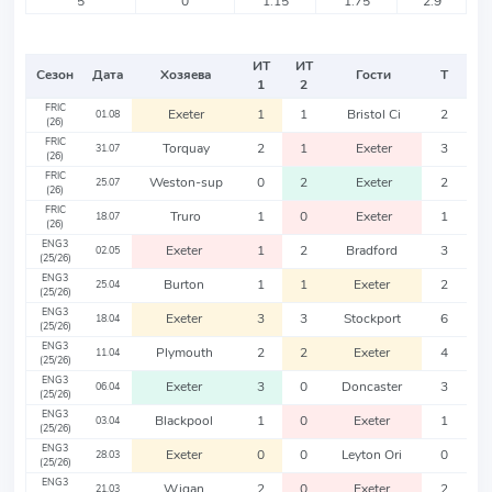
5
0
1.15
1.75
2.9
ИТ
ИТ
Сезон
Дата
Хозяева
Гости
Т
1
2
FRIC
Exeter
1
1
Bristol Ci
2
01.08
(26)
FRIC
Torquay
2
1
Exeter
3
31.07
(26)
FRIC
Weston-sup
0
2
Exeter
2
25.07
(26)
FRIC
Truro
1
0
Exeter
1
18.07
(26)
ENG3
Exeter
1
2
Bradford
3
02.05
(25/26)
ENG3
Burton
1
1
Exeter
2
25.04
(25/26)
ENG3
Exeter
3
3
Stockport
6
18.04
(25/26)
ENG3
Plymouth
2
2
Exeter
4
11.04
(25/26)
ENG3
Exeter
3
0
Doncaster
3
06.04
(25/26)
ENG3
Blackpool
1
0
Exeter
1
03.04
(25/26)
ENG3
Exeter
0
0
Leyton Ori
0
28.03
(25/26)
ENG3
Wigan
2
0
Exeter
2
21.03