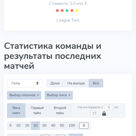
Стоимость: 3.0 млн. €
⬤
⬤
⬤
⬤
⬤
League Two
Статистика команды и
результаты последних
матчей
Дома
На выезде
Все
Выбор сезонов
Выбор лиги
На интервале с
по
Весь
Первый
Второй
матч
тайм
тайм
5
10
15
20
30
40
50
100