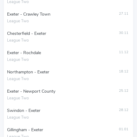
League Two
Exeter - Crawley Town
27.11
League Two
Chesterfield - Exeter
30.11
League Two
Exeter - Rochdale
11.12
League Two
Northampton - Exeter
18.12
League Two
Exeter - Newport County
25.12
League Two
Swindon - Exeter
28.12
League Two
Gillingham - Exeter
01.01
League Two