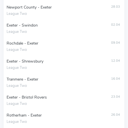
Newport County - Exeter
28.03
League Two
Exeter - Swindon
02.04
League Two
Rochdale - Exeter
09.04
League Two
Exeter - Shrewsbury
12.04
League Two
Tranmere - Exeter
16.04
League Two
Exeter - Bristol Rovers
23.04
League Two
Rotherham - Exeter
26.04
League Two