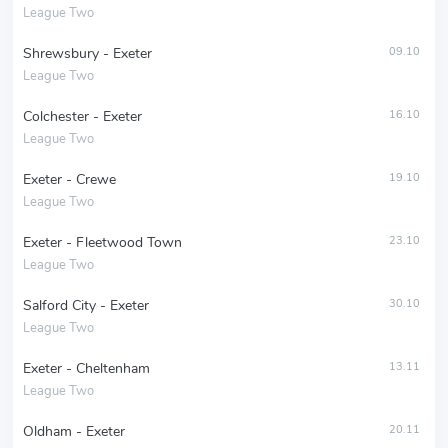
League Two
Shrewsbury - Exeter
09.10
League Two
Colchester - Exeter
16.10
League Two
Exeter - Crewe
19.10
League Two
Exeter - Fleetwood Town
23.10
League Two
Salford City - Exeter
30.10
League Two
Exeter - Cheltenham
13.11
League Two
Oldham - Exeter
20.11