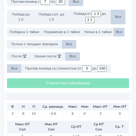
Против команд с
по
Все
Победа от
до
Победа до
Победа соп. до
Все
1.5
1.5
Победа в 1-тайме
Поражение в 1-тайме
Ничья в 1-тайме
Все
Только с текущим тренером
Все
После 🏆
Кроме после 🏆
Все
Все
Против команд со стоимостью от
до
Статистика обновлена
В
Н
П
Ср. разница
Макс
Мин
Макс ИТ
Мин ИТ
2
8
10
-0.6
6
0
3
0
Макс ИТ
Мин ИТ
Ср ИТ
Ср ИТ
Ср. Т
Соп
Соп
Соп