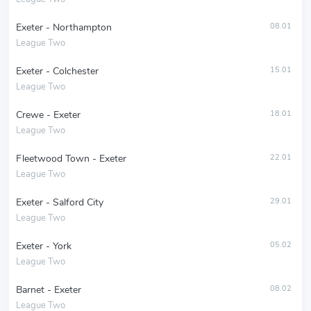
Exeter - Northampton
08.01
League Two
Exeter - Colchester
15.01
League Two
Crewe - Exeter
18.01
League Two
Fleetwood Town - Exeter
22.01
League Two
Exeter - Salford City
29.01
League Two
Exeter - York
05.02
League Two
Barnet - Exeter
08.02
League Two