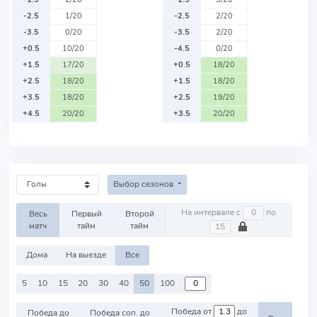
-2.5
1/20
-2.5
2/20
-3.5
0/20
-3.5
2/20
+0.5
10/20
-4.5
0/20
+1.5
17/20
+0.5
18/20
+2.5
18/20
+1.5
18/20
+3.5
18/20
+2.5
19/20
+4.5
20/20
+3.5
20/20
Выбор сезонов
На интервале с
по
Весь
Первый
Второй
матч
тайм
тайм
Дома
На выезде
Все
5
10
15
20
30
40
50
100
Победа от
до
Победа до
Победа соп. до