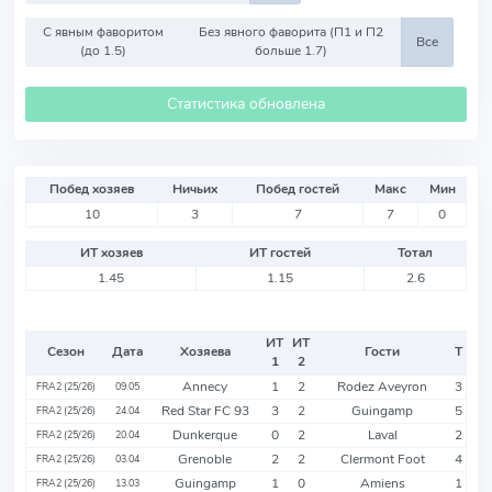
С явным фаворитом
Без явного фаворита (П1 и П2
Все
(до 1.5)
больше 1.7)
Статистика обновлена
Побед хозяев
Ничьих
Побед гостей
Макс
Мин
10
3
7
7
0
ИТ хозяев
ИТ гостей
Тотал
1.45
1.15
2.6
ИТ
ИТ
Сезон
Дата
Хозяева
Гости
Т
1
2
Annecy
1
2
Rodez Aveyron
3
FRA2 (25/26)
09.05
Red Star FC 93
3
2
Guingamp
5
FRA2 (25/26)
24.04
Dunkerque
0
2
Laval
2
FRA2 (25/26)
20.04
Grenoble
2
2
Clermont Foot
4
FRA2 (25/26)
03.04
Guingamp
1
0
Amiens
1
FRA2 (25/26)
13.03