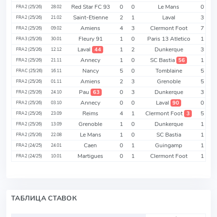
Red Star FC 93
0
0
Le Mans
0
FRA2 (25/26)
28.02
Saint-Etienne
2
1
Laval
3
FRA2 (25/26)
21.02
Amiens
4
3
Clermont Foot
7
FRA2 (25/26)
09.02
Fleury 91
1
0
Paris 13 Atletico
1
FRA3 (25/26)
30.01
Laval
1
2
Dunkerque
3
44
FRA2 (25/26)
12.12
Annecy
1
0
SC Bastia
1
56
FRA2 (25/26)
21.11
Nancy
5
0
Tomblaine
5
FRAC (25/26)
16.11
Amiens
2
3
Grenoble
5
FRA2 (25/26)
01.11
Pau
0
3
Dunkerque
3
63
FRA2 (25/26)
24.10
Annecy
0
0
Laval
0
90
FRA2 (25/26)
03.10
Reims
4
1
Clermont Foot
5
3
FRA2 (25/26)
23.09
Grenoble
1
0
Dunkerque
1
FRA2 (25/26)
13.09
Le Mans
1
0
SC Bastia
1
FRA2 (25/26)
22.08
Caen
0
1
Guingamp
1
FRA2 (24/25)
24.01
Martigues
0
1
Clermont Foot
1
FRA2 (24/25)
10.01
ТАБЛИЦА СТАВОК