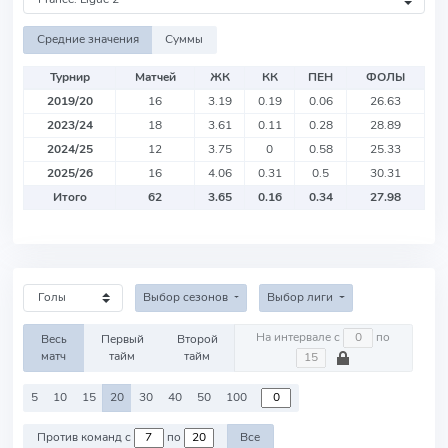
Средние значения
Суммы
Турнир
Матчей
ЖК
КК
ПЕН
ФОЛЫ
2019/20
16
3.19
0.19
0.06
26.63
2023/24
18
3.61
0.11
0.28
28.89
2024/25
12
3.75
0
0.58
25.33
2025/26
16
4.06
0.31
0.5
30.31
Итого
62
3.65
0.16
0.34
27.98
Выбор сезонов
Выбор лиги
На интервале с
по
Весь
Первый
Второй
матч
тайм
тайм
5
10
15
20
30
40
50
100
Против команд с
по
Все