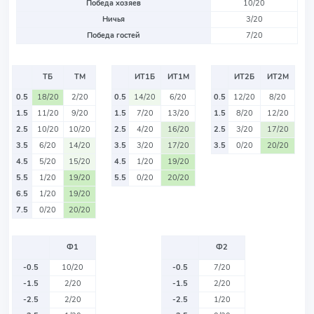
Победа хозяев
10/20
Ничья
3/20
Победа гостей
7/20
ТБ
ТМ
ИТ1Б
ИТ1М
ИТ2Б
ИТ2М
0.5
18/20
2/20
0.5
14/20
6/20
0.5
12/20
8/20
1.5
11/20
9/20
1.5
7/20
13/20
1.5
8/20
12/20
2.5
10/20
10/20
2.5
4/20
16/20
2.5
3/20
17/20
3.5
6/20
14/20
3.5
3/20
17/20
3.5
0/20
20/20
4.5
5/20
15/20
4.5
1/20
19/20
5.5
1/20
19/20
5.5
0/20
20/20
6.5
1/20
19/20
7.5
0/20
20/20
Ф1
Ф2
-0.5
10/20
-0.5
7/20
-1.5
2/20
-1.5
2/20
-2.5
2/20
-2.5
1/20