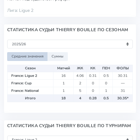
Лига: Ligue 2
СТАТИСТИКА СУДЬИ THIERRY BOUILLE ПО СЕЗОНАМ
Средние значения
Суммы
Сезон
Матчей
ЖК
КК
ПЕН
ФОЛЫ
France: Ligue 2
16
4.06
0.31
0.5
30.31
France: Cup
1
2
0
0
—
France: National
1
5
0
1
31
Итого
18
4
0.28
0.5
30.35
*
СТАТИСТИКА СУДЬИ THIERRY BOUILLE ПО ТУРНИРАМ