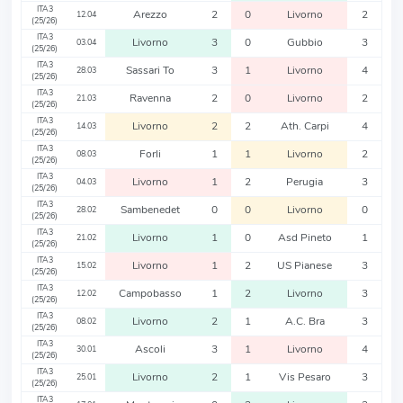
ITA3
Arezzo
2
0
Livorno
2
12.04
(25/26)
ITA3
Livorno
3
0
Gubbio
3
03.04
(25/26)
ITA3
Sassari To
3
1
Livorno
4
28.03
(25/26)
ITA3
Ravenna
2
0
Livorno
2
21.03
(25/26)
ITA3
Livorno
2
2
Ath. Carpi
4
14.03
(25/26)
ITA3
Forli
1
1
Livorno
2
08.03
(25/26)
ITA3
Livorno
1
2
Perugia
3
04.03
(25/26)
ITA3
Sambenedet
0
0
Livorno
0
28.02
(25/26)
ITA3
Livorno
1
0
Asd Pineto
1
21.02
(25/26)
ITA3
Livorno
1
2
US Pianese
3
15.02
(25/26)
ITA3
Campobasso
1
2
Livorno
3
12.02
(25/26)
ITA3
Livorno
2
1
A.C. Bra
3
08.02
(25/26)
ITA3
Ascoli
3
1
Livorno
4
30.01
(25/26)
ITA3
Livorno
2
1
Vis Pesaro
3
25.01
(25/26)
ITA3