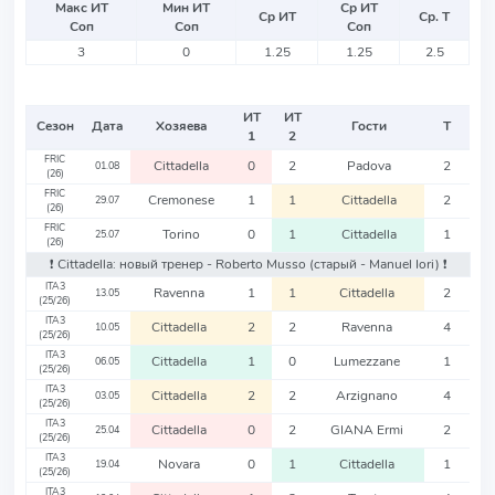
Макс ИТ
Мин ИТ
Ср ИТ
Ср ИТ
Ср. Т
Соп
Соп
Соп
3
0
1.25
1.25
2.5
ИТ
ИТ
Сезон
Дата
Хозяева
Гости
Т
1
2
FRIC
Cittadella
0
2
Padova
2
01.08
(26)
FRIC
Cremonese
1
1
Cittadella
2
29.07
(26)
FRIC
Torino
0
1
Cittadella
1
25.07
(26)
❗️ Cittadella: новый тренер - Roberto Musso
(старый - Manuel Iori)
❗️
ITA3
Ravenna
1
1
Cittadella
2
13.05
(25/26)
ITA3
Cittadella
2
2
Ravenna
4
10.05
(25/26)
ITA3
Cittadella
1
0
Lumezzane
1
06.05
(25/26)
ITA3
Cittadella
2
2
Arzignano
4
03.05
(25/26)
ITA3
Cittadella
0
2
GIANA Ermi
2
25.04
(25/26)
ITA3
Novara
0
1
Cittadella
1
19.04
(25/26)
ITA3