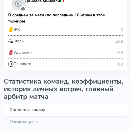
Даниеле Минелли
Судья
⬤
В среднем за матч (по последним 10 играм в этом
турнире)
6
ЖК
30.9
Фолы
0.5
Удаления
0.2
Пенальти
Статистика команд, коэффициенты,
история личных встреч, главный
арбитр матча
Статистика команд
Очные встречи