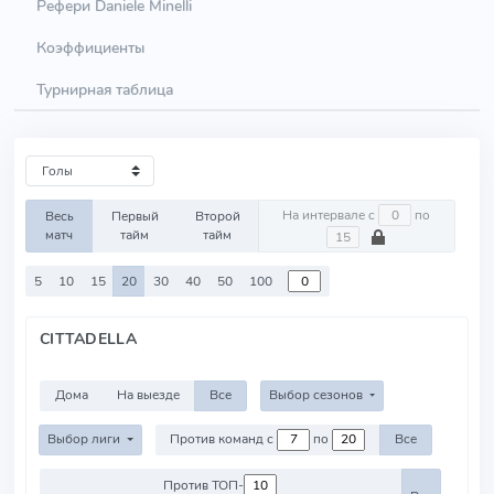
Рефери Daniele Minelli
Коэффициенты
Турнирная таблица
На интервале с
по
Весь
Первый
Второй
матч
тайм
тайм
5
10
15
20
30
40
50
100
CITTADELLA
Дома
На выезде
Все
Выбор сезонов
Выбор лиги
Против команд с
по
Все
Против ТОП-