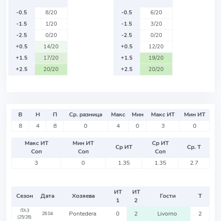
-0.5
8/20
-0.5
6/20
-1.5
1/20
-1.5
3/20
-2.5
0/20
-2.5
0/20
+0.5
14/20
+0.5
12/20
+1.5
17/20
+1.5
19/20
+2.5
20/20
+2.5
20/20
В
Н
П
Ср. разница
Макс
Мин
Макс ИТ
Мин ИТ
8
4
8
0
4
0
3
0
Макс ИТ
Мин ИТ
Ср ИТ
Ср ИТ
Ср. Т
Соп
Соп
Соп
3
0
1.35
1.35
2.7
ИТ
ИТ
Сезон
Дата
Хозяева
Гости
Т
1
2
ITA3
Pontedera
0
2
Livorno
2
26.04
(25/26)