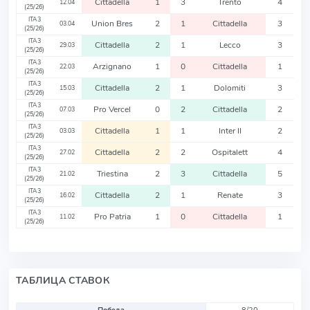
Cittadella
1
3
Trento
4
12.04
(25/26)
ITA3
Union Bres
2
1
Cittadella
3
03.04
(25/26)
ITA3
Cittadella
2
1
Lecco
3
29.03
(25/26)
ITA3
Arzignano
1
0
Cittadella
1
22.03
(25/26)
ITA3
Cittadella
2
1
Dolomiti
3
15.03
(25/26)
ITA3
Pro Vercel
0
2
Cittadella
2
07.03
(25/26)
ITA3
Cittadella
1
1
Inter II
2
03.03
(25/26)
ITA3
Cittadella
2
2
Ospitalett
4
27.02
(25/26)
ITA3
Triestina
2
3
Cittadella
5
21.02
(25/26)
ITA3
Cittadella
2
1
Renate
3
16.02
(25/26)
ITA3
Pro Patria
1
0
Cittadella
1
11.02
(25/26)
ТАБЛИЦА СТАВОК