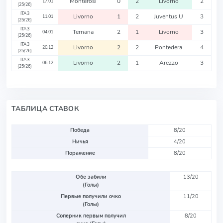
Monterosi
0
2
Livorno
2
17.01
(25/26)
ITA3
Livorno
1
2
Juventus U
3
11.01
(25/26)
ITA3
Ternana
2
1
Livorno
3
04.01
(25/26)
ITA3
Livorno
2
2
Pontedera
4
20.12
(25/26)
ITA3
Livorno
2
1
Arezzo
3
06.12
(25/26)
ТАБЛИЦА СТАВОК
Победа
8/20
Ничья
4/20
Поражение
8/20
Обе забили
13/20
(Голы)
Первые получили очко
11/20
(Голы)
Соперник первым получил
8/20