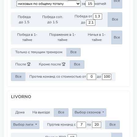
Все
за
матчей
Победа от
Победа
Победа соп.
Все
до 1.5
до 1.5
до
Победа в 1-
Поражение в 1-
Ничья в 1-
Все
тайме
тайме
тайме
Только с текущим тренером
Все
После 🏆
Кроме после 🏆
Все
Все
Против команд со стоимостью от
до
LIVORNO
Дома
На выезде
Все
Выбор сезонов
Выбор лиги
Против команд с
по
Все