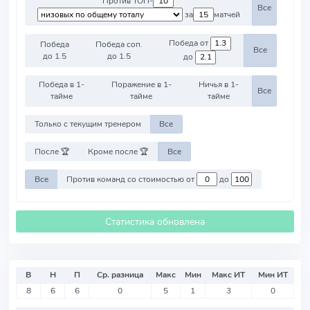
Против ТОП-
Все
за
матчей
Победа от
Победа
Победа соп.
Все
до 1.5
до 1.5
до
Победа в 1-
Поражение в 1-
Ничья в 1-
Все
тайме
тайме
тайме
Только с текущим тренером
Все
После 🏆
Кроме после 🏆
Все
Все
Против команд со стоимостью от
до
Статистика обновлена
В
Н
П
Ср. разница
Макс
Мин
Макс ИТ
Мин ИТ
8
6
6
0
5
1
3
0