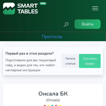
Войти
Прогнозы
Первый раз в этом разделе?
Читать
Смотреть
Подготовили для вас пошаговый
статью
видео
гайд, и видео для тех, кто любит
наглядные инструкции
Онсала БК
(Onsala)
⬤
⬤
⬤
⬤
⬤