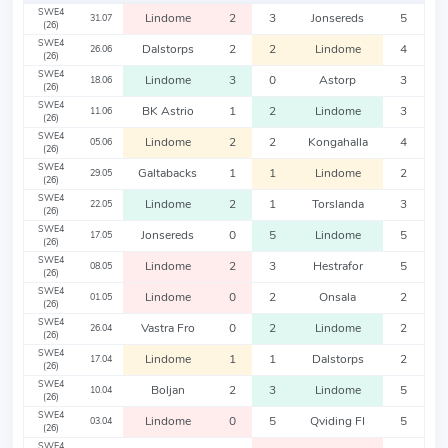
SWE4
Lindome
2
3
Jonsereds
5
31.07
(26)
SWE4
Dalstorps
2
2
Lindome
4
26.06
(26)
SWE4
Lindome
3
0
Astorp
3
18.06
(26)
SWE4
BK Astrio
1
2
Lindome
3
11.06
(26)
SWE4
Lindome
2
2
Kongahalla
4
05.06
(26)
SWE4
Galtabacks
1
1
Lindome
2
29.05
(26)
SWE4
Lindome
2
1
Torslanda
3
22.05
(26)
SWE4
Jonsereds
0
5
Lindome
5
17.05
(26)
SWE4
Lindome
2
3
Hestrafor
5
08.05
(26)
SWE4
Lindome
0
2
Onsala
2
01.05
(26)
SWE4
Vastra Fro
0
2
Lindome
2
26.04
(26)
SWE4
Lindome
1
1
Dalstorps
2
17.04
(26)
SWE4
Boljan
2
3
Lindome
5
10.04
(26)
SWE4
Lindome
0
5
Qviding FI
5
03.04
(26)
SWE4