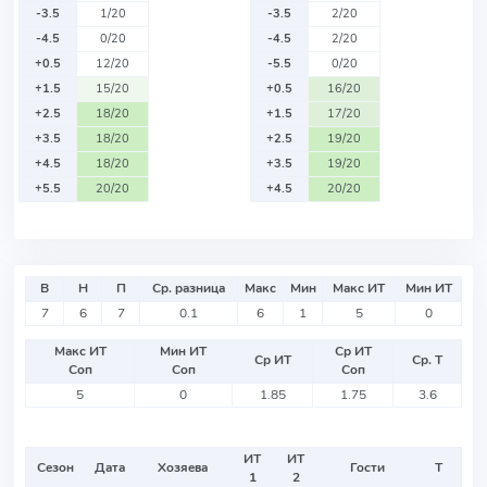
-3.5
1/20
-3.5
2/20
-4.5
0/20
-4.5
2/20
+0.5
12/20
-5.5
0/20
+1.5
15/20
+0.5
16/20
+2.5
18/20
+1.5
17/20
+3.5
18/20
+2.5
19/20
+4.5
18/20
+3.5
19/20
+5.5
20/20
+4.5
20/20
В
Н
П
Ср. разница
Макс
Мин
Макс ИТ
Мин ИТ
7
6
7
0.1
6
1
5
0
Макс ИТ
Мин ИТ
Ср ИТ
Ср ИТ
Ср. Т
Соп
Соп
Соп
5
0
1.85
1.75
3.6
ИТ
ИТ
Сезон
Дата
Хозяева
Гости
Т
1
2