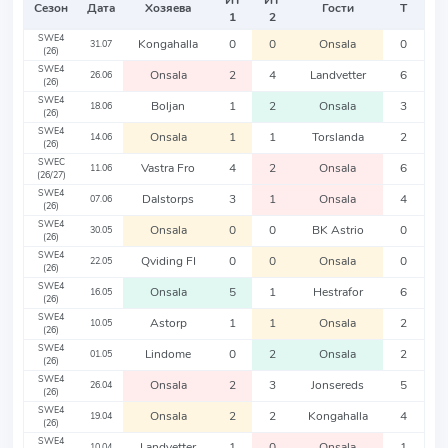
ИТ
ИТ
Сезон
Дата
Хозяева
Гости
Т
1
2
SWE4
Kongahalla
0
0
Onsala
0
31.07
(26)
SWE4
Onsala
2
4
Landvetter
6
26.06
(26)
SWE4
Boljan
1
2
Onsala
3
18.06
(26)
SWE4
Onsala
1
1
Torslanda
2
14.06
(26)
SWEC
Vastra Fro
4
2
Onsala
6
11.06
(26/27)
SWE4
Dalstorps
3
1
Onsala
4
07.06
(26)
SWE4
Onsala
0
0
BK Astrio
0
30.05
(26)
SWE4
Qviding FI
0
0
Onsala
0
22.05
(26)
SWE4
Onsala
5
1
Hestrafor
6
16.05
(26)
SWE4
Astorp
1
1
Onsala
2
10.05
(26)
SWE4
Lindome
0
2
Onsala
2
01.05
(26)
SWE4
Onsala
2
3
Jonsereds
5
26.04
(26)
SWE4
Onsala
2
2
Kongahalla
4
19.04
(26)
SWE4
Landvetter
1
0
Onsala
1
10.04