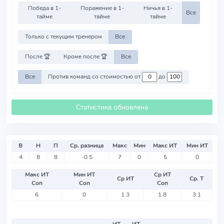
Победа в 1-
Поражение в 1-
Ничья в 1-
Все
тайме
тайме
тайме
Только с текущим тренером
Все
После 🏆
Кроме после 🏆
Все
Все
Против команд со стоимостью от
до
Статистика обновлена
В
Н
П
Ср. разница
Макс
Мин
Макс ИТ
Мин ИТ
4
8
8
-0.5
7
0
5
0
Макс ИТ
Мин ИТ
Ср ИТ
Ср ИТ
Ср. Т
Соп
Соп
Соп
6
0
1.3
1.8
3.1