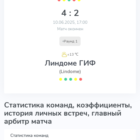
4 : 2
10.06.2025, 17:00
Матч окончен
Раунд 1
+13 ℃
Линдоме ГИФ
(Lindome)
⬤
⬤
⬤
⬤
⬤
Статистика команд, коэффициенты,
история личных встреч, главный
арбитр матча
Статистика команд