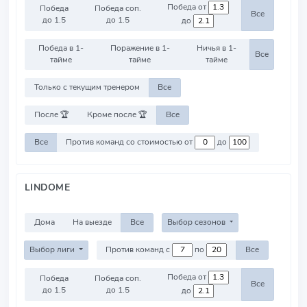
Победа от
Победа
Победа соп.
Все
до 1.5
до 1.5
до
Победа в 1-
Поражение в 1-
Ничья в 1-
Все
тайме
тайме
тайме
Только с текущим тренером
Все
После 🏆
Кроме после 🏆
Все
Все
Против команд со стоимостью от
до
LINDOME
Дома
На выезде
Все
Выбор сезонов
Выбор лиги
Против команд с
по
Все
Победа от
Победа
Победа соп.
Все
до 1.5
до 1.5
до