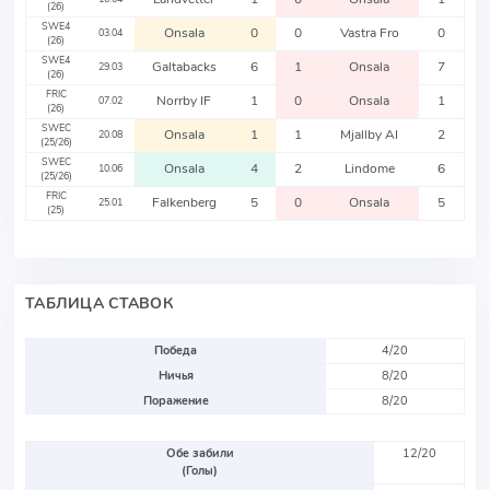
(26)
SWE4
Onsala
0
0
Vastra Fro
0
03.04
(26)
SWE4
Galtabacks
6
1
Onsala
7
29.03
(26)
FRIC
Norrby IF
1
0
Onsala
1
07.02
(26)
SWEC
Onsala
1
1
Mjallby AI
2
20.08
(25/26)
SWEC
Onsala
4
2
Lindome
6
10.06
(25/26)
FRIC
Falkenberg
5
0
Onsala
5
25.01
(25)
ТАБЛИЦА СТАВОК
Победа
4/20
Ничья
8/20
Поражение
8/20
Обе забили
12/20
(Голы)