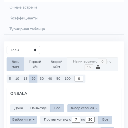
Очные встречи
Коэффициенты
Турнирная таблица
На интервале с
по
Весь
Первый
Второй
матч
тайм
тайм
5
10
15
20
30
40
50
100
ONSALA
Дома
На выезде
Все
Выбор сезонов
Выбор лиги
Против команд с
по
Все