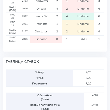
Landvetter
2
1
Lindome
3
27.03
(26)
SWEC
Onsala
4
2
Lindome
6
10.06
(25/26)
FRIC
Lunds BK
2
4
Lindome
6
23.02
(25)
FRIC
Trollhatta
1
1
Lindome
2
18.01
(25)
SWEC
Dalstorps
2
2
Lindome
4
01.07
(23/24)
SWEC
Lindome
0
1
GAIS
1
28.06
(22/23)
ТАБЛИЦА СТАВОК
Победа
7/20
Ничья
6/20
Поражение
7/20
Обе забили
14/20
(Голы)
Первые получили очко
12/20
(Голы)