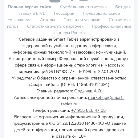
Полная версия сайта
Футбольная статистика
Бот для
ставок в LIVE
Глоссарий
Пользовательское
соглашение
Авторы
Ставки на угловые
Статистика
голов
Статистика желтых карточек
Профессиональные
капперы Рунета
Сетевое издание Smart Tables зарегистрировано в
федеральной службе по надзору в сфере связи,
информационных технологий и массовых коммуникаций.
Регистрационный номер Федеральной службы по надзору в
сфере связи, информационных технологий и массовых
коммуникаций ЭЛ № ФС 77 - 80199 от 22.01.2021
Учредитель
:
Общество с ограниченной ответственностью
«Смарт Тейблс» (ОГРН: 1195081014391)
Главный редактор: Ордынец А.О.
Адрес электронной почты редакции:
marketing@smart-
tables.ru
Телефон редакции:
+7 915 815 47 05
Возрастные ограничения информационной продукции,
предусмотренные ФЗ от 29.12.2010 N436-ФЗ «О защите
детей от информации, причиняющей вред их здоровью
и развитию»: 18+