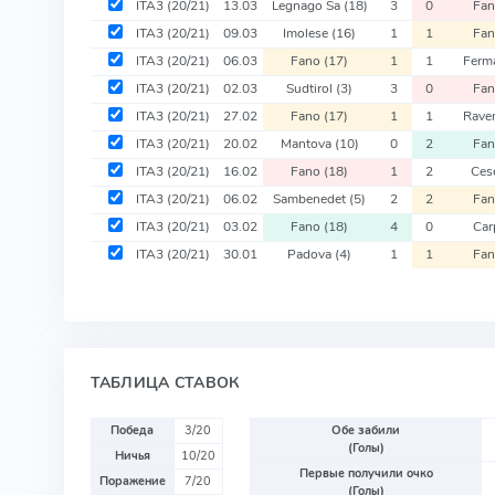
ITA3
(20/21)
13.03
Legnago Sa
(18)
3
0
Fa
ITA3
(20/21)
09.03
Imolese
(16)
1
1
Fa
ITA3
(20/21)
06.03
Fano
(17)
1
1
Ferm
ITA3
(20/21)
02.03
Sudtirol
(3)
3
0
Fa
ITA3
(20/21)
27.02
Fano
(17)
1
1
Rave
ITA3
(20/21)
20.02
Mantova
(10)
0
2
Fa
ITA3
(20/21)
16.02
Fano
(18)
1
2
Ces
ITA3
(20/21)
06.02
Sambenedet
(5)
2
2
Fa
ITA3
(20/21)
03.02
Fano
(18)
4
0
Car
ITA3
(20/21)
30.01
Padova
(4)
1
1
Fa
ТАБЛИЦА СТАВОК
Победа
3/20
Обе забили
(Голы)
Ничья
10/20
Первые получили очко
Поражение
7/20
(Голы)