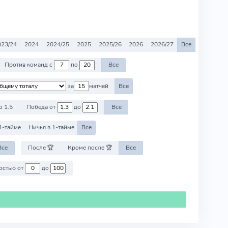
023/24
2024
2024/25
2025
2025/26
2026
2026/27
Все
Против команд с
по
Все
за
матчей
Все
о 1.5
Победа от
до
Все
1-тайме
Ничья в 1-тайме
Все
Все
После 🏆
Кроме после 🏆
Все
Против команд со стоимостью от
до