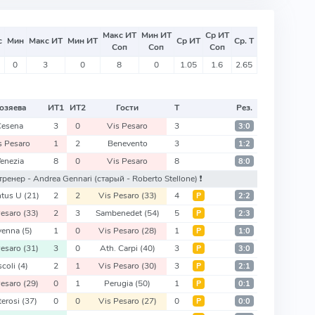
Макс ИТ
Мин ИТ
Ср ИТ
с
Мин
Макс ИТ
Мин ИТ
Ср ИТ
Ср. Т
Соп
Соп
Соп
0
3
0
8
0
1.05
1.6
2.65
озяева
ИТ
1
ИТ
2
Гости
Т
Рез.
Cesena
3
0
Vis Pesaro
3
3:0
s Pesaro
1
2
Benevento
3
1:2
enezia
8
0
Vis Pesaro
8
8:0
й тренер - Andrea Gennari
(старый - Roberto Stellone)
❗️
ntus U
(21)
2
2
Vis Pesaro
(33)
4
Р
2:2
Pesaro
(33)
2
3
Sambenedet
(54)
5
Р
2:3
venna
(5)
1
0
Vis Pesaro
(28)
1
Р
1:0
Pesaro
(31)
3
0
Ath. Carpi
(40)
3
Р
3:0
scoli
(4)
2
1
Vis Pesaro
(30)
3
Р
2:1
Pesaro
(29)
0
1
Perugia
(50)
1
Р
0:1
erosi
(37)
0
0
Vis Pesaro
(27)
0
Р
0:0