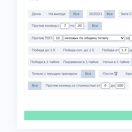
Дома
На выезде
Все
2020/21
Все
Serie C
Против команд с
по
Все
Против ТОП-
за
Победа до 1.5
Победа соп. до 1.5
Победа от
д
Победа в 1-тайме
Поражение в 1-тайме
Ничья в 1-тайме
Только с текущим тренером
Все
После 🏆
Кро
Все
Против команд со стоимостью от
до