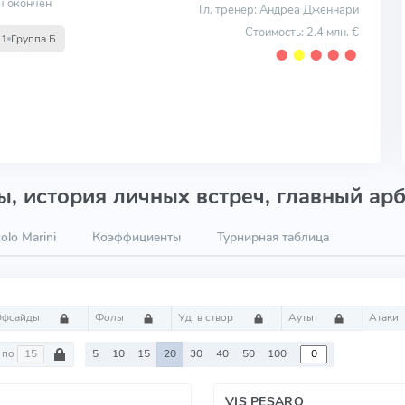
ч окончен
Гл. тренер: Андреа Дженнари
Стоимость: 2.4 млн. €
11
Группа Б
⬤
⬤
⬤
⬤
⬤
, история личных встреч, главный арб
olo Marini
Коэффициенты
Турнирная таблица
Офсайды
Фолы
Уд. в створ
Ауты
Атаки
по
5
10
15
20
30
40
50
100
VIS PESARO