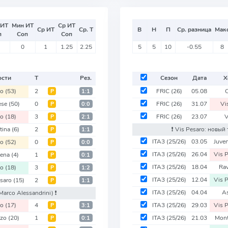
 ИТ
Мин ИТ
Ср ИТ
Ср ИТ
Ср. Т
В
Н
П
Ср. разница
Мак
п
Соп
Соп
0
1
1.25
2.25
5
5
10
-0.55
8
ости
Т
Рез.
Сезон
Дата
Х
no
(53)
2
FRIC
(26)
05.08
Р
1:1
ese
(50)
0
FRIC
(26)
31.07
Vi
Р
0:0
no
(18)
3
FRIC
(26)
23.07
V
Р
2:1
stina
(6)
2
❗️ Vis Pesaro: новы
Р
1:1
ITA3
(25/26)
03.05
Juve
no
(52)
0
Р
0:0
ITA3
(25/26)
26.04
Vis 
ena
(4)
1
Р
0:1
ITA3
(25/26)
18.04
Ra
no
(18)
3
Р
1:2
ITA3
(25/26)
12.04
Vis 
esaro
(15)
2
Р
1:1
ITA3
(25/26)
04.04
A
Marco Alessandrini)
❗️
no
(17)
4
ITA3
(25/26)
29.03
Vis 
Р
3:1
zzo
(20)
1
ITA3
(25/26)
21.03
Mont
Р
0:1