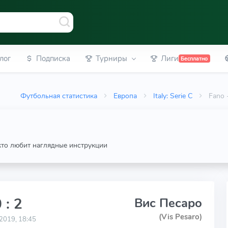
лог
Подписка
Турниры
Лиги
Бесплатно
Футбольная статистика
Европа
Italy: Serie C
Fano 
 кто любит наглядные инструкции
 : 2
Вис Песаро
(Vis Pesaro)
2019, 18:45