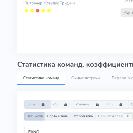
Мат
Гл. тренер: Клаудио Тридичи
⬤
⬤
⬤
⬤
⬤
Тур 
Статистика команд, коэффициенты
Статистика команд
Очные встречи
Рефери Nic
Голы
xG
Угловые
ЖК
Весь матч
Первый тайм
Второй тайм
На интервале с
FANO