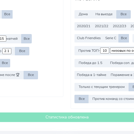
Все
Дома
На выезде
Все
2020/21
2021/22
2022/23
2
Club Friendlies
Serie C
Все
матчей
Все
Против ТОП-
о
Все
Победа до 1.5
Победа соп. д
Все
ме после 🏆
Все
Победа в 1-тайме
Поражение в 
Только с текущим тренером
Все
Статистика обновлена