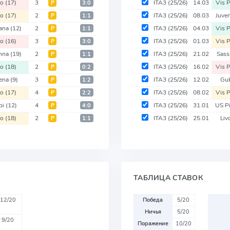
no
(17)
3
ITA3
(25/26)
14.03
Vis 
Р
3:0
no
(17)
2
ITA3
(25/26)
08.03
Juve
Р
1:1
ana
(12)
2
ITA3
(25/26)
04.03
Vis 
Р
1:1
no
(16)
3
ITA3
(25/26)
01.03
Vis 
Р
3:0
nna
(19)
2
ITA3
(25/26)
21.02
Sass
Р
1:1
no
(18)
2
ITA3
(25/26)
16.02
Vis 
Р
0:2
ena
(9)
3
ITA3
(25/26)
12.02
Gu
Р
1:2
no
(17)
4
ITA3
(25/26)
08.02
Vis 
Р
2:2
pi
(12)
4
ITA3
(25/26)
31.01
US P
Р
4:0
no
(18)
2
ITA3
(25/26)
25.01
Liv
Р
1:1
ТАБЛИЦА СТАВОК
12/20
Победа
5/20
Ничья
5/20
9/20
Поражение
10/20