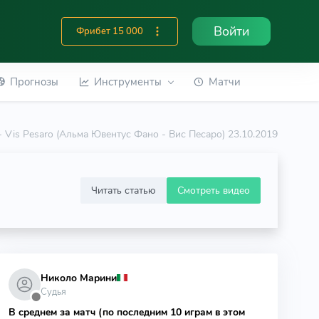
Войти
Фрибет 15 000
Прогнозы
Инструменты
Матчи
- Vis Pesaro (Альма Ювентус Фано - Вис Песаро) 23.10.2019
Читать статью
Смотреть видео
Николо Марини
Судья
⬤
В среднем за матч (по последним 10 играм в этом