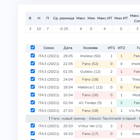
Макс
В
Н
П
Ср. разница
Макс
Мин
Макс ИТ
Мин ИТ
Со
3
10
7
-0.25
4
0
4
0
3
Сезон
Дата
Хозяева
ИТ
1
ИТ
2
Г
ITA3
(20/21)
29.05
Imolese
(50)
1
1
Fa
ITA3
(20/21)
22.05
Fano
(52)
0
0
Imol
ITA3
(20/21)
01.05
Gubbio
(12)
2
1
Fa
ITA3
(20/21)
24.04
Fano
(18)
1
1
Trie
ITA3
(20/21)
18.04
Matelica C
(22)
0
0
Fa
ITA3
(20/21)
10.04
Fano
(16)
0
1
Mod
ITA3
(20/21)
02.04
AC Feralpi
(5)
1
2
Fa
ITA3
(20/21)
27.03
Fano
(18)
1
1
Vis P
❗️ Fano: новый тренер - Alessio Tacchinardi
(старый - 
ITA3
(20/21)
20.03
Virtus Ver
(11)
3
1
Fa
ITA3
(20/21)
16.03
Fano
(17)
0
1
Are