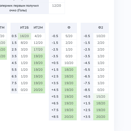
оперник первым получил
12/20
очко (Голы)
ТМ
ИТ2Б
ИТ2М
Ф
Ф2
/20
0.5
16/20
4/20
-0.5
5/20
-0.5
10/20
/20
1.5
8/20
12/20
-1.5
2/20
-1.5
2/20
/20
2.5
3/20
17/20
-2.5
1/20
-2.5
2/20
/20
3.5
1/20
19/20
-3.5
0/20
-3.5
1/20
4.5
1/20
19/20
+0.5
10/20
-4.5
1/20
5.5
1/20
19/20
+1.5
18/20
-5.5
1/20
6.5
1/20
19/20
+2.5
18/20
-6.5
1/20
7.5
1/20
19/20
+3.5
19/20
-7.5
1/20
8.5
0/20
20/20
+4.5
19/20
-8.5
0/20
+5.5
19/20
+0.5
15/20
+6.5
19/20
+1.5
18/20
+7.5
19/20
+2.5
19/20
+8.5
20/20
+3.5
20/20