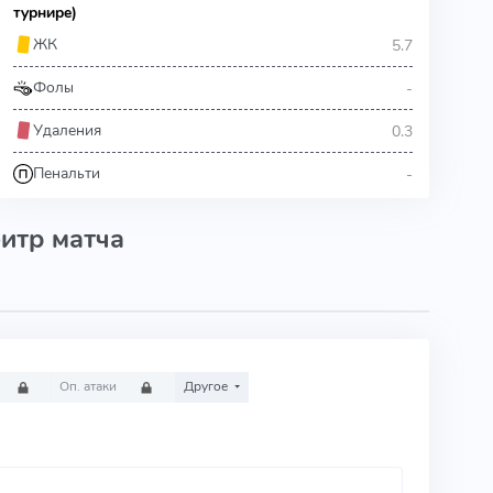
турнире)
5.7
ЖК
-
Фолы
0.3
Удаления
-
Пенальти
итр матча
Оп. атаки
Другое