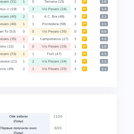
Pesaro
(31)
1
0
Ternana
(15)
1
Р
1:0
ntus U
(19)
1
3
Vis Pesaro
(34)
4
Р
1:3
Pesaro
(40)
2
1
A.C. Bra
(48)
3
Р
2:1
Pesaro
(40)
1
1
Pontedera
(58)
2
Р
1:1
ari To
(53)
0
0
Vis Pesaro
(35)
0
Р
0:0
Pesaro
(35)
1
2
Campobasso
(27)
3
Р
1:2
bbio
(32)
1
0
Vis Pesaro
(33)
1
Р
1:0
Pesaro
(33)
1
1
Forli
(47)
2
Р
1:1
ianese
(21)
1
2
Vis Pesaro
(34)
3
Р
1:2
orno
(49)
2
1
Vis Pesaro
(33)
3
Р
2:1
Обе забили
11/20
(Голы)
Первые получили очко
6/20
(Голы)