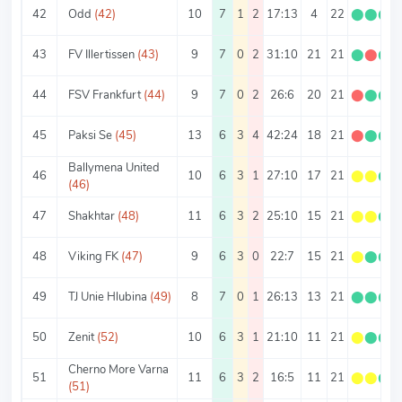
42
Odd
(42)
10
7
1
2
17:13
4
22
⬤
⬤
⬤
43
FV Illertissen
(43)
9
7
0
2
31:10
21
21
⬤
⬤
⬤
44
FSV Frankfurt
(44)
9
7
0
2
26:6
20
21
⬤
⬤
⬤
45
Paksi Se
(45)
13
6
3
4
42:24
18
21
⬤
⬤
⬤
Ballymena United
46
10
6
3
1
27:10
17
21
⬤
⬤
⬤
(46)
47
Shakhtar
(48)
11
6
3
2
25:10
15
21
⬤
⬤
⬤
48
Viking FK
(47)
9
6
3
0
22:7
15
21
⬤
⬤
⬤
49
TJ Unie Hlubina
(49)
8
7
0
1
26:13
13
21
⬤
⬤
⬤
50
Zenit
(52)
10
6
3
1
21:10
11
21
⬤
⬤
⬤
Cherno More Varna
51
11
6
3
2
16:5
11
21
⬤
⬤
⬤
(51)