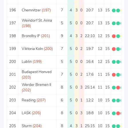
196
Chemnitzer
(197)
7
4
3
0
20:7
13
15
⬤
⬤
⬤
Weindorf St. Anna
197
5
5
0
0
20:7
13
15
⬤
⬤
⬤
(198)
198
Brondby IF
(201)
9
4
3
2
22:10
12
15
⬤
⬤
⬤
199
Viktoria Koln
(200)
7
5
0
2
19:7
12
15
⬤
⬤
⬤
200
Lublin
(199)
5
5
0
0
16:4
12
15
⬤
⬤
⬤
Budapest Honved
201
7
5
0
2
17:6
11
15
⬤
⬤
⬤
(203)
Werder Bremen II
202
8
5
0
3
25:14
11
15
⬤
⬤
⬤
(202)
203
Reading
(207)
6
5
0
1
12:2
10
15
⬤
⬤
⬤
204
LASK
(205)
8
5
0
3
18:8
10
15
⬤
⬤
⬤
205
Sturm
(204)
8
4
3
1
25:15
10
15
⬤
⬤
⬤