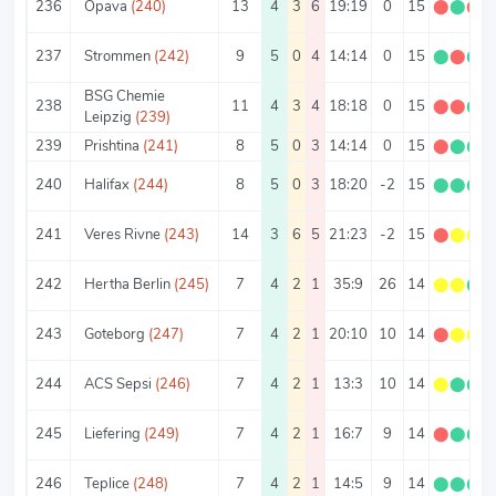
236
Opava
(240)
13
4
3
6
19:19
0
15
⬤
⬤
⬤
237
Strommen
(242)
9
5
0
4
14:14
0
15
⬤
⬤
⬤
BSG Chemie
238
11
4
3
4
18:18
0
15
⬤
⬤
⬤
Leipzig
(239)
239
Prishtina
(241)
8
5
0
3
14:14
0
15
⬤
⬤
⬤
240
Halifax
(244)
8
5
0
3
18:20
-2
15
⬤
⬤
⬤
241
Veres Rivne
(243)
14
3
6
5
21:23
-2
15
⬤
⬤
⬤
242
Hertha Berlin
(245)
7
4
2
1
35:9
26
14
⬤
⬤
⬤
243
Goteborg
(247)
7
4
2
1
20:10
10
14
⬤
⬤
⬤
244
ACS Sepsi
(246)
7
4
2
1
13:3
10
14
⬤
⬤
⬤
245
Liefering
(249)
7
4
2
1
16:7
9
14
⬤
⬤
⬤
246
Teplice
(248)
7
4
2
1
14:5
9
14
⬤
⬤
⬤