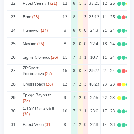
22
Rapid Vienna II
(21)
12
8
1
3
33:21
12
25
⬤
⬤
⬤
23
Brno
(23)
12
8
1
3
23:12
11
25
⬤
⬤
⬤
24
Hannover
(24)
8
8
0
0
24:3
21
24
⬤
⬤
⬤
25
Maxline
(25)
8
8
0
0
22:4
18
24
⬤
⬤
⬤
26
Sigma Olomouc
(26)
11
7
3
1
18:7
11
24
⬤
⬤
⬤
ZP Sport
27
15
8
0
7
29:27
2
24
⬤
⬤
⬤
Podbrezova
(27)
28
Grossaspach
(28)
12
7
2
3
46:23
23
23
⬤
⬤
⬤
SpVgg Bayreuth
29
9
7
2
0
27:5
22
23
⬤
⬤
⬤
(29)
1. FSV Mainz 05 II
30
10
7
2
1
23:6
17
23
⬤
⬤
⬤
(30)
31
Rapid Wien
(31)
9
7
2
0
22:8
14
23
⬤
⬤
⬤