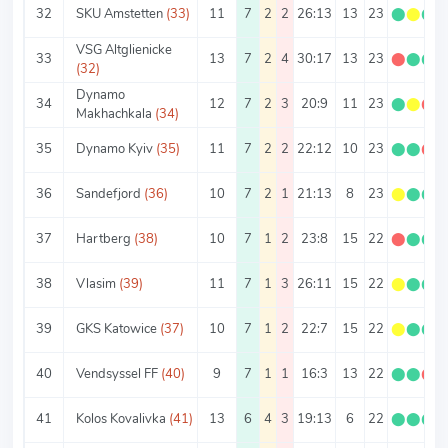
32
SKU Amstetten
(33)
11
7
2
2
26:13
13
23
⬤
⬤
⬤
VSG Altglienicke
33
13
7
2
4
30:17
13
23
⬤
⬤
⬤
(32)
Dynamo
34
12
7
2
3
20:9
11
23
⬤
⬤
⬤
Makhachkala
(34)
35
Dynamo Kyiv
(35)
11
7
2
2
22:12
10
23
⬤
⬤
⬤
36
Sandefjord
(36)
10
7
2
1
21:13
8
23
⬤
⬤
⬤
37
Hartberg
(38)
10
7
1
2
23:8
15
22
⬤
⬤
⬤
38
Vlasim
(39)
11
7
1
3
26:11
15
22
⬤
⬤
⬤
39
GKS Katowice
(37)
10
7
1
2
22:7
15
22
⬤
⬤
⬤
40
Vendsyssel FF
(40)
9
7
1
1
16:3
13
22
⬤
⬤
⬤
41
Kolos Kovalivka
(41)
13
6
4
3
19:13
6
22
⬤
⬤
⬤