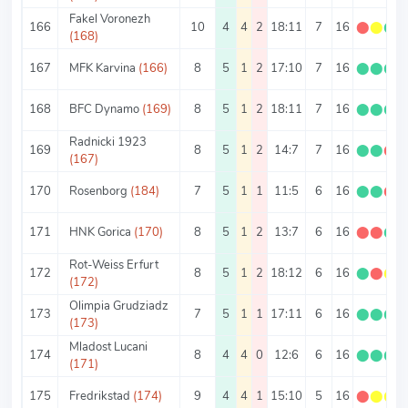
Fakel Voronezh
166
10
4
4
2
18:11
7
16
⬤
⬤
⬤
(168)
167
MFK Karvina
(166)
8
5
1
2
17:10
7
16
⬤
⬤
⬤
168
BFC Dynamo
(169)
8
5
1
2
18:11
7
16
⬤
⬤
⬤
Radnicki 1923
169
8
5
1
2
14:7
7
16
⬤
⬤
⬤
(167)
170
Rosenborg
(184)
7
5
1
1
11:5
6
16
⬤
⬤
⬤
171
HNK Gorica
(170)
8
5
1
2
13:7
6
16
⬤
⬤
⬤
Rot-Weiss Erfurt
172
8
5
1
2
18:12
6
16
⬤
⬤
⬤
(172)
Olimpia Grudziadz
173
7
5
1
1
17:11
6
16
⬤
⬤
⬤
(173)
Mladost Lucani
174
8
4
4
0
12:6
6
16
⬤
⬤
⬤
(171)
175
Fredrikstad
(174)
9
4
4
1
15:10
5
16
⬤
⬤
⬤