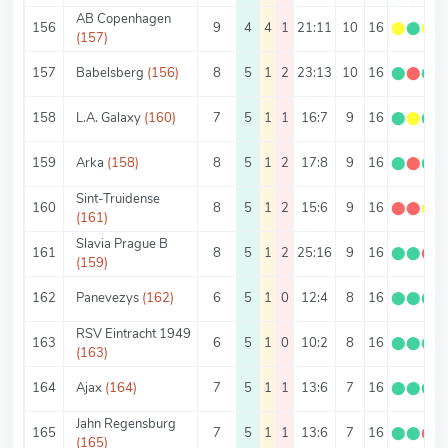
AB Copenhagen
156
9
4
4
1
21:11
10
16
⬤
⬤
⬤
(157)
157
Babelsberg
(156)
8
5
1
2
23:13
10
16
⬤
⬤
⬤
158
L.A. Galaxy
(160)
7
5
1
1
16:7
9
16
⬤
⬤
⬤
159
Arka
(158)
8
5
1
2
17:8
9
16
⬤
⬤
⬤
Sint-Truidense
160
8
5
1
2
15:6
9
16
⬤
⬤
⬤
(161)
Slavia Prague B
161
8
5
1
2
25:16
9
16
⬤
⬤
⬤
(159)
162
Panevezys
(162)
6
5
1
0
12:4
8
16
⬤
⬤
⬤
RSV Eintracht 1949
163
6
5
1
0
10:2
8
16
⬤
⬤
⬤
(163)
164
Ajax
(164)
7
5
1
1
13:6
7
16
⬤
⬤
⬤
Jahn Regensburg
165
7
5
1
1
13:6
7
16
⬤
⬤
⬤
(165)