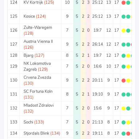
124
KV Kortrijk
(125)
10
5
2
3
25:12
13
17
⬤
⬤
⬤
125
Kosice
(124)
9
5
2
2
25:12
13
17
⬤
⬤
⬤
Zulte-Waregem
126
7
5
2
0
19:7
12
17
⬤
⬤
⬤
(128)
Austria Vienna II
127
9
5
2
2
26:14
12
17
⬤
⬤
⬤
(126)
128
Bjarg
(127)
8
5
2
1
19:7
12
17
⬤
⬤
⬤
NK Lokomotiva
129
7
5
2
0
16:6
10
17
⬤
⬤
⬤
Zagreb
(129)
Crvena Zvezda
130
9
5
2
2
20:11
9
17
⬤
⬤
⬤
(130)
SC Fortuna Koln
131
8
5
2
1
19:10
9
17
⬤
⬤
⬤
(131)
Mladost Zdralovi
132
7
5
2
0
15:6
9
17
⬤
⬤
⬤
(132)
133
Sochi
(133)
7
5
2
0
21:13
8
17
⬤
⬤
⬤
134
Stjordals Blink
(134)
9
5
2
2
19:11
8
17
⬤
⬤
⬤