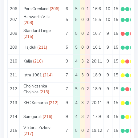
206
Pors Grenland
(206)
6
5
0
1
16:6
10
15
⬤
⬤
⬤
Hanworth Villa
207
5
5
0
0
15:5
10
15
⬤
⬤
⬤
(208)
Standard Liege
208
7
5
0
2
16:7
9
15
⬤
⬤
⬤
(215)
209
Hajduk
(211)
5
5
0
0
10:1
9
15
⬤
⬤
⬤
210
Kalju
(210)
9
4
3
2
20:11
9
15
⬤
⬤
⬤
211
Istra 1961
(214)
7
4
3
0
18:9
9
15
⬤
⬤
⬤
Chojniczanka
212
7
5
0
2
18:9
9
15
⬤
⬤
⬤
Chojnice
(213)
213
KFC Komarno
(212)
9
4
3
2
20:11
9
15
⬤
⬤
⬤
214
Samgurali
(216)
9
4
3
2
17:9
8
15
⬤
⬤
⬤
Viktoria Zizkov
215
7
5
0
2
19:12
7
15
⬤
⬤
⬤
(217)