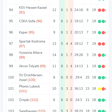
KSV Hessen Kassel
94
12
6
1
5
24:16
8
19
⬤
⬤
⬤
(92)
95
CSKA Sofia
(96)
9
6
1
2
19:12
7
19
⬤
⬤
⬤
96
Koper
(95)
9
6
1
2
20:13
7
19
⬤
⬤
⬤
Spartak Kostroma
97
13
5
4
4
19:12
7
19
⬤
⬤
⬤
(97)
Vysocina Jihlava
98
14
6
1
7
29:26
3
19
⬤
⬤
⬤
(98)
99
Akron Tolyatti
(99)
11
6
1
4
14:13
1
19
⬤
⬤
⬤
SV Drochtersen-
100
6
6
0
0
29:4
25
18
⬤
⬤
⬤
Assel
(100)
Phonix Lubeck
101
10
5
3
2
36:13
23
18
⬤
⬤
⬤
(101)
102
Zrinjski
(102)
6
6
0
0
24:3
21
18
⬤
⬤
⬤
103
Sandhausen
(103)
10
5
3
2
38:20
18
18
⬤
⬤
⬤