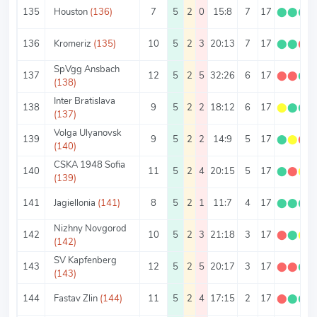
135
Houston
(136)
7
5
2
0
15:8
7
17
⬤
⬤
⬤
136
Kromeriz
(135)
10
5
2
3
20:13
7
17
⬤
⬤
⬤
SpVgg Ansbach
137
12
5
2
5
32:26
6
17
⬤
⬤
⬤
(138)
Inter Bratislava
138
9
5
2
2
18:12
6
17
⬤
⬤
⬤
(137)
Volga Ulyanovsk
139
9
5
2
2
14:9
5
17
⬤
⬤
⬤
(140)
CSKA 1948 Sofia
140
11
5
2
4
20:15
5
17
⬤
⬤
⬤
(139)
141
Jagiellonia
(141)
8
5
2
1
11:7
4
17
⬤
⬤
⬤
Nizhny Novgorod
142
10
5
2
3
21:18
3
17
⬤
⬤
⬤
(142)
SV Kapfenberg
143
12
5
2
5
20:17
3
17
⬤
⬤
⬤
(143)
144
Fastav Zlin
(144)
11
5
2
4
17:15
2
17
⬤
⬤
⬤