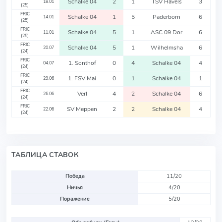
Schalke 04
2
1
TSV Havels
3
18.01
(25)
FRIC
Schalke 04
1
5
Paderborn
6
14.01
(25)
FRIC
Schalke 04
5
1
ASC 09 Dor
6
11.01
(25)
FRIC
Schalke 04
5
1
Wilhelmsha
6
20.07
(24)
FRIC
1. Sonthof
0
4
Schalke 04
4
04.07
(24)
FRIC
1. FSV Mai
0
1
Schalke 04
1
29.06
(24)
FRIC
Verl
4
2
Schalke 04
6
26.06
(24)
FRIC
SV Meppen
2
2
Schalke 04
4
22.06
(24)
ТАБЛИЦА СТАВОК
Победа
11/20
Ничья
4/20
Поражение
5/20