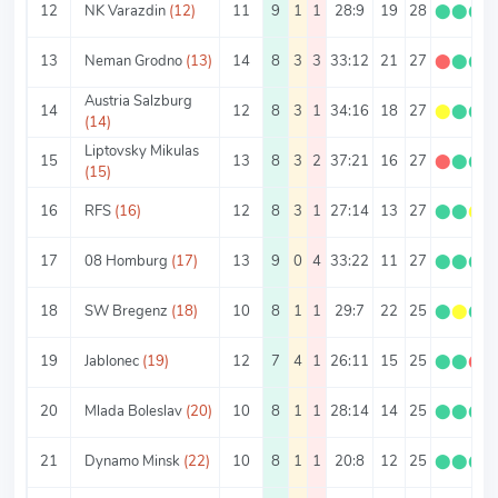
12
NK Varazdin
(12)
11
9
1
1
28:9
19
28
⬤
⬤
⬤
13
Neman Grodno
(13)
14
8
3
3
33:12
21
27
⬤
⬤
⬤
Austria Salzburg
14
12
8
3
1
34:16
18
27
⬤
⬤
⬤
(14)
Liptovsky Mikulas
15
13
8
3
2
37:21
16
27
⬤
⬤
⬤
(15)
16
RFS
(16)
12
8
3
1
27:14
13
27
⬤
⬤
⬤
17
08 Homburg
(17)
13
9
0
4
33:22
11
27
⬤
⬤
⬤
18
SW Bregenz
(18)
10
8
1
1
29:7
22
25
⬤
⬤
⬤
19
Jablonec
(19)
12
7
4
1
26:11
15
25
⬤
⬤
⬤
20
Mlada Boleslav
(20)
10
8
1
1
28:14
14
25
⬤
⬤
⬤
21
Dynamo Minsk
(22)
10
8
1
1
20:8
12
25
⬤
⬤
⬤