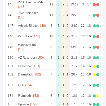
WSC Hertha Wels
145
12
5
2
5
19:19
0
17
⬤
⬤
⬤
(145)
TSV Steinbach
146
11
5
2
4
19:25
-6
17
⬤
⬤
⬤
(146)
147
Athletic Bilbao
(148)
6
5
1
0
24:2
22
16
⬤
⬤
⬤
148
Pardubice
(147)
10
4
4
2
31:9
22
16
⬤
⬤
⬤
Hannover 96 II
149
9
5
1
3
33:16
17
16
⬤
⬤
⬤
(149)
150
AZ Reserves
(150)
6
5
1
0
21:6
15
16
⬤
⬤
⬤
151
Favoritner
(151)
6
5
1
0
21:7
14
16
⬤
⬤
⬤
152
Darmstadt
(152)
7
5
1
1
20:7
13
16
⬤
⬤
⬤
153
QPR
(154)
6
5
1
0
17:5
12
16
⬤
⬤
⬤
154
Plymouth
(153)
6
5
1
0
13:1
12
16
⬤
⬤
⬤
155
Bjelovar
(155)
7
5
1
1
17:6
11
16
⬤
⬤
⬤