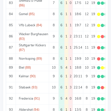
Shimizu S-Pulse
83
7
6
1
0
17:5
12
19
⬤
⬤
⬤
(86)
84
Gomel
(85)
8
6
1
1
18:6
12
19
⬤
⬤
⬤
85
Vfb Lubeck
(84)
8
6
1
1
19:7
12
19
⬤
⬤
⬤
Wacker Burghausen
86
9
6
1
2
23:11
12
19
⬤
⬤
⬤
(83)
Stuttgarter Kickers
87
8
6
1
1
25:14
11
19
⬤
⬤
⬤
(87)
88
Norrkoping
(89)
8
6
1
1
19:9
10
19
⬤
⬤
⬤
89
Biel
(88)
10
5
4
1
18:8
10
19
⬤
⬤
⬤
90
Kalmar
(90)
9
6
1
2
20:11
9
19
⬤
⬤
⬤
91
Stabaek
(93)
10
6
1
3
22:14
8
19
⬤
⬤
⬤
92
Fredericia
(91)
9
5
4
0
16:8
8
19
⬤
⬤
⬤
93
Aldershot
(94)
8
6
1
1
13:5
8
19
⬤
⬤
⬤