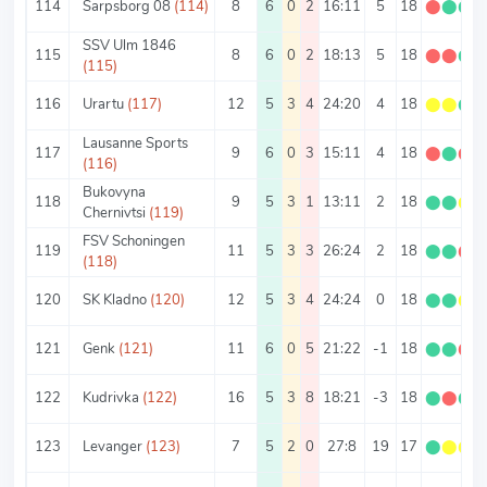
114
Sarpsborg 08
(114)
8
6
0
2
16:11
5
18
⬤
⬤
⬤
SSV Ulm 1846
115
8
6
0
2
18:13
5
18
⬤
⬤
⬤
(115)
116
Urartu
(117)
12
5
3
4
24:20
4
18
⬤
⬤
⬤
Lausanne Sports
117
9
6
0
3
15:11
4
18
⬤
⬤
⬤
(116)
Bukovyna
118
9
5
3
1
13:11
2
18
⬤
⬤
⬤
Chernivtsi
(119)
FSV Schoningen
119
11
5
3
3
26:24
2
18
⬤
⬤
⬤
(118)
120
SK Kladno
(120)
12
5
3
4
24:24
0
18
⬤
⬤
⬤
121
Genk
(121)
11
6
0
5
21:22
-1
18
⬤
⬤
⬤
122
Kudrivka
(122)
16
5
3
8
18:21
-3
18
⬤
⬤
⬤
123
Levanger
(123)
7
5
2
0
27:8
19
17
⬤
⬤
⬤