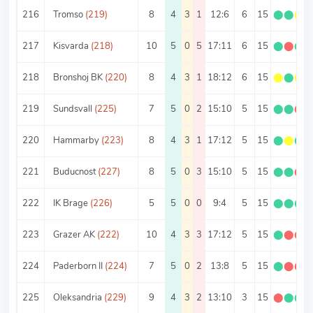
216
Tromso
(219)
8
4
3
1
12:6
6
15
⬤
⬤
⬤
217
Kisvarda
(218)
10
5
0
5
17:11
6
15
⬤
⬤
⬤
218
Bronshoj BK
(220)
8
4
3
1
18:12
6
15
⬤
⬤
⬤
219
Sundsvall
(225)
7
5
0
2
15:10
5
15
⬤
⬤
⬤
220
Hammarby
(223)
8
4
3
1
17:12
5
15
⬤
⬤
⬤
221
Buducnost
(227)
8
5
0
3
15:10
5
15
⬤
⬤
⬤
222
IK Brage
(226)
5
5
0
0
9:4
5
15
⬤
⬤
⬤
223
Grazer AK
(222)
10
4
3
3
17:12
5
15
⬤
⬤
⬤
224
Paderborn II
(224)
7
5
0
2
13:8
5
15
⬤
⬤
⬤
225
Oleksandria
(229)
9
4
3
2
13:10
3
15
⬤
⬤
⬤