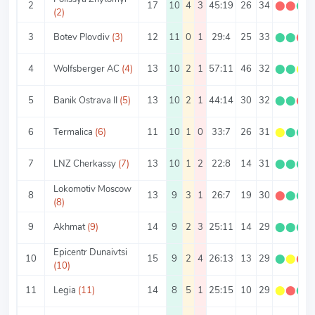
2
17
10
4
3
45:19
26
34
⬤
⬤
⬤
(2)
3
Botev Plovdiv
(3)
12
11
0
1
29:4
25
33
⬤
⬤
⬤
4
Wolfsberger AC
(4)
13
10
2
1
57:11
46
32
⬤
⬤
⬤
5
Banik Ostrava II
(5)
13
10
2
1
44:14
30
32
⬤
⬤
⬤
6
Termalica
(6)
11
10
1
0
33:7
26
31
⬤
⬤
⬤
7
LNZ Cherkassy
(7)
13
10
1
2
22:8
14
31
⬤
⬤
⬤
Lokomotiv Moscow
8
13
9
3
1
26:7
19
30
⬤
⬤
⬤
(8)
9
Akhmat
(9)
14
9
2
3
25:11
14
29
⬤
⬤
⬤
Epicentr Dunaivtsi
10
15
9
2
4
26:13
13
29
⬤
⬤
⬤
(10)
11
Legia
(11)
14
8
5
1
25:15
10
29
⬤
⬤
⬤