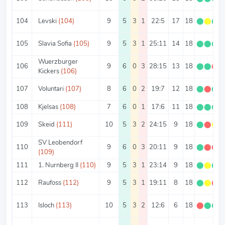
104
Levski
(104)
9
5
3
1
22:5
17
18
⬤
⬤
⬤
105
Slavia Sofia
(105)
9
5
3
1
25:11
14
18
⬤
⬤
⬤
Wuerzburger
106
9
6
0
3
28:15
13
18
⬤
⬤
⬤
Kickers
(106)
107
Voluntari
(107)
8
6
0
2
19:7
12
18
⬤
⬤
⬤
108
Kjelsas
(108)
7
6
0
1
17:6
11
18
⬤
⬤
⬤
109
Skeid
(111)
10
5
3
2
24:15
9
18
⬤
⬤
⬤
SV Leobendorf
110
9
6
0
3
20:11
9
18
⬤
⬤
⬤
(109)
111
1. Nurnberg II
(110)
9
5
3
1
23:14
9
18
⬤
⬤
⬤
112
Raufoss
(112)
9
5
3
1
19:11
8
18
⬤
⬤
⬤
113
Isloch
(113)
10
5
3
2
12:6
6
18
⬤
⬤
⬤