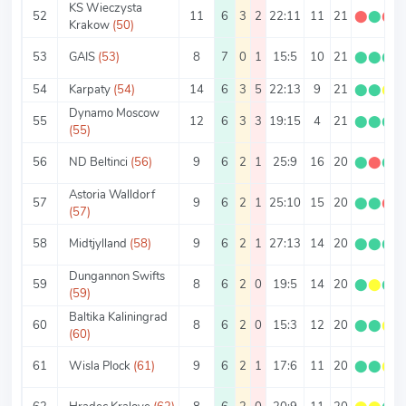
KS Wieczysta
52
11
6
3
2
22:11
11
21
⬤
⬤
⬤
Krakow
(50)
53
GAIS
(53)
8
7
0
1
15:5
10
21
⬤
⬤
⬤
54
Karpaty
(54)
14
6
3
5
22:13
9
21
⬤
⬤
⬤
Dynamo Moscow
55
12
6
3
3
19:15
4
21
⬤
⬤
⬤
(55)
56
ND Beltinci
(56)
9
6
2
1
25:9
16
20
⬤
⬤
⬤
Astoria Walldorf
57
9
6
2
1
25:10
15
20
⬤
⬤
⬤
(57)
58
Midtjylland
(58)
9
6
2
1
27:13
14
20
⬤
⬤
⬤
Dungannon Swifts
59
8
6
2
0
19:5
14
20
⬤
⬤
⬤
(59)
Baltika Kaliningrad
60
8
6
2
0
15:3
12
20
⬤
⬤
⬤
(60)
61
Wisla Plock
(61)
9
6
2
1
17:6
11
20
⬤
⬤
⬤