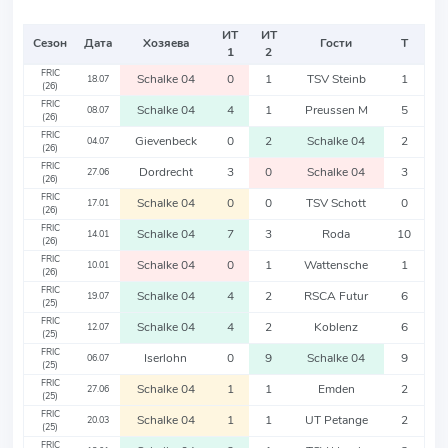
ИТ
ИТ
Сезон
Дата
Хозяева
Гости
Т
1
2
FRIC
Schalke 04
0
1
TSV Steinb
1
18.07
(26)
FRIC
Schalke 04
4
1
Preussen M
5
08.07
(26)
FRIC
Gievenbeck
0
2
Schalke 04
2
04.07
(26)
FRIC
Dordrecht
3
0
Schalke 04
3
27.06
(26)
FRIC
Schalke 04
0
0
TSV Schott
0
17.01
(26)
FRIC
Schalke 04
7
3
Roda
10
14.01
(26)
FRIC
Schalke 04
0
1
Wattensche
1
10.01
(26)
FRIC
Schalke 04
4
2
RSCA Futur
6
19.07
(25)
FRIC
Schalke 04
4
2
Koblenz
6
12.07
(25)
FRIC
Iserlohn
0
9
Schalke 04
9
06.07
(25)
FRIC
Schalke 04
1
1
Emden
2
27.06
(25)
FRIC
Schalke 04
1
1
UT Petange
2
20.03
(25)
FRIC