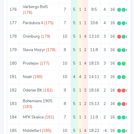
Varbergs BoIS
176
7
5
1
1
9:5
4
16
⬤
⬤
⬤
(176)
177
Pardubice II
(175)
7
5
1
1
10:6
4
16
⬤
⬤
⬤
178
Orenburg
(179)
10
5
1
4
13:10
3
16
⬤
⬤
⬤
179
Slavia Mozyr
(178)
8
5
1
2
11:8
3
16
⬤
⬤
⬤
180
Prostejov
(177)
10
5
1
4
18:15
3
16
⬤
⬤
⬤
181
Noah
(180)
10
4
4
2
14:11
3
16
⬤
⬤
⬤
182
Odense BK
(182)
9
5
1
3
18:16
2
16
⬤
⬤
⬤
Bohemians 1905
183
8
5
1
2
15:13
2
16
⬤
⬤
⬤
(183)
184
MFK Skalica
(181)
7
5
1
1
11:9
2
16
⬤
⬤
⬤
185
Middelfart
(185)
10
5
1
4
18:22
-4
16
⬤
⬤
⬤