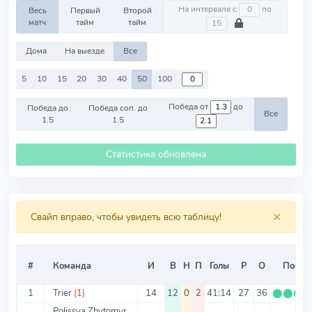
На интервале с
по
Весь
Первый
Второй
матч
тайм
тайм
Дома
На выезде
Все
5
10
15
20
30
40
50
100
Победа от
до
Победа до
Победа соп. до
Все
1.5
1.5
Статистика обновлена
×
Свайп вправо, чтобы увидеть всю таблицу!
#
Команда
И
В
Н
П
Голы
Р
О
Посл. 
1
Trier
(1)
14
12
0
2
41:14
27
36
⬤
⬤
⬤
Polissya Zhytomyr