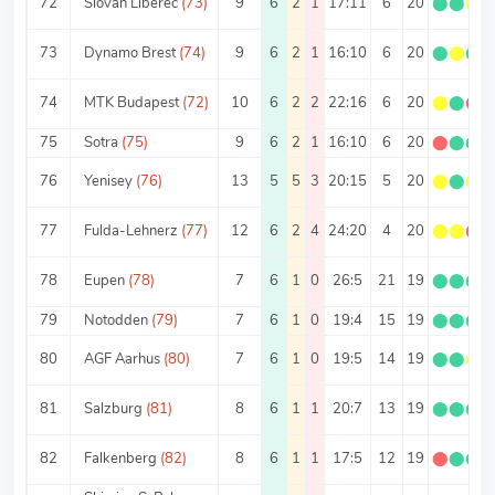
72
Slovan Liberec
(73)
9
6
2
1
17:11
6
20
⬤
⬤
⬤
73
Dynamo Brest
(74)
9
6
2
1
16:10
6
20
⬤
⬤
⬤
74
MTK Budapest
(72)
10
6
2
2
22:16
6
20
⬤
⬤
⬤
75
Sotra
(75)
9
6
2
1
16:10
6
20
⬤
⬤
⬤
76
Yenisey
(76)
13
5
5
3
20:15
5
20
⬤
⬤
⬤
77
Fulda-Lehnerz
(77)
12
6
2
4
24:20
4
20
⬤
⬤
⬤
78
Eupen
(78)
7
6
1
0
26:5
21
19
⬤
⬤
⬤
79
Notodden
(79)
7
6
1
0
19:4
15
19
⬤
⬤
⬤
80
AGF Aarhus
(80)
7
6
1
0
19:5
14
19
⬤
⬤
⬤
81
Salzburg
(81)
8
6
1
1
20:7
13
19
⬤
⬤
⬤
82
Falkenberg
(82)
8
6
1
1
17:5
12
19
⬤
⬤
⬤