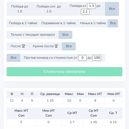
Победа от
до
Победа до
Победа соп. до
Все
1.5
1.5
Победа в 1-тайме
Поражение в 1-тайме
Ничья в 1-тайме
Все
Только с текущим тренером
Все
После 🏆
Кроме после 🏆
Все
Все
Против команд со стоимостью от
до
Статистика обновлена
В
Н
П
Ср. разница
Макс
Мин
Макс ИТ
Мин ИТ
11
4
5
1.25
10
0
9
0
Макс ИТ
Мин ИТ
Ср ИТ
Ср ИТ
Ср. Т
Соп
Соп
Соп
5
0
2.7
1.45
4.15