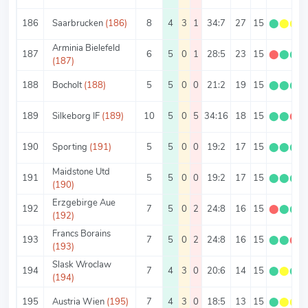
186
Saarbrucken
(186)
8
4
3
1
34:7
27
15
⬤
⬤
⬤
Arminia Bielefeld
187
6
5
0
1
28:5
23
15
⬤
⬤
⬤
(187)
188
Bocholt
(188)
5
5
0
0
21:2
19
15
⬤
⬤
⬤
189
Silkeborg IF
(189)
10
5
0
5
34:16
18
15
⬤
⬤
⬤
190
Sporting
(191)
5
5
0
0
19:2
17
15
⬤
⬤
⬤
Maidstone Utd
191
5
5
0
0
19:2
17
15
⬤
⬤
⬤
(190)
Erzgebirge Aue
192
7
5
0
2
24:8
16
15
⬤
⬤
⬤
(192)
Francs Borains
193
7
5
0
2
24:8
16
15
⬤
⬤
⬤
(193)
Slask Wroclaw
194
7
4
3
0
20:6
14
15
⬤
⬤
⬤
(194)
195
Austria Wien
(195)
7
4
3
0
18:5
13
15
⬤
⬤
⬤