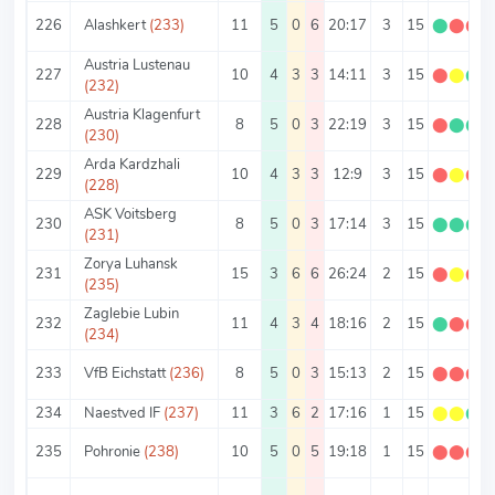
226
Alashkert
(233)
11
5
0
6
20:17
3
15
⬤
⬤
⬤
Austria Lustenau
227
10
4
3
3
14:11
3
15
⬤
⬤
⬤
(232)
Austria Klagenfurt
228
8
5
0
3
22:19
3
15
⬤
⬤
⬤
(230)
Arda Kardzhali
229
10
4
3
3
12:9
3
15
⬤
⬤
⬤
(228)
ASK Voitsberg
230
8
5
0
3
17:14
3
15
⬤
⬤
⬤
(231)
Zorya Luhansk
231
15
3
6
6
26:24
2
15
⬤
⬤
⬤
(235)
Zaglebie Lubin
232
11
4
3
4
18:16
2
15
⬤
⬤
⬤
(234)
233
VfB Eichstatt
(236)
8
5
0
3
15:13
2
15
⬤
⬤
⬤
234
Naestved IF
(237)
11
3
6
2
17:16
1
15
⬤
⬤
⬤
235
Pohronie
(238)
10
5
0
5
19:18
1
15
⬤
⬤
⬤