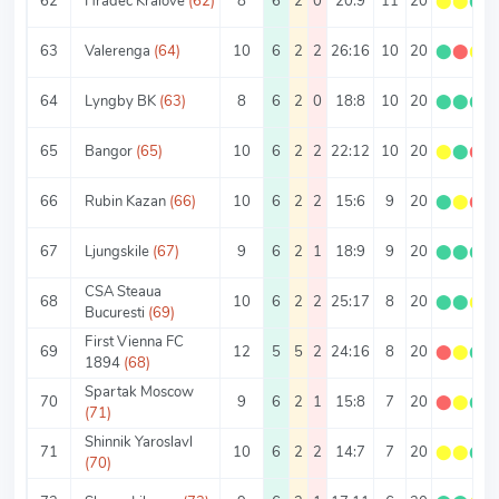
62
Hradec Kralove
(62)
8
6
2
0
20:9
11
20
⬤
⬤
⬤
63
Valerenga
(64)
10
6
2
2
26:16
10
20
⬤
⬤
⬤
64
Lyngby BK
(63)
8
6
2
0
18:8
10
20
⬤
⬤
⬤
65
Bangor
(65)
10
6
2
2
22:12
10
20
⬤
⬤
⬤
66
Rubin Kazan
(66)
10
6
2
2
15:6
9
20
⬤
⬤
⬤
67
Ljungskile
(67)
9
6
2
1
18:9
9
20
⬤
⬤
⬤
CSA Steaua
68
10
6
2
2
25:17
8
20
⬤
⬤
⬤
Bucuresti
(69)
First Vienna FC
69
12
5
5
2
24:16
8
20
⬤
⬤
⬤
1894
(68)
Spartak Moscow
70
9
6
2
1
15:8
7
20
⬤
⬤
⬤
(71)
Shinnik Yaroslavl
71
10
6
2
2
14:7
7
20
⬤
⬤
⬤
(70)