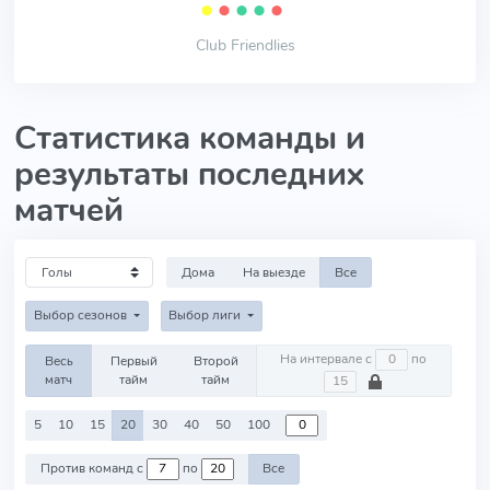
⬤
⬤
⬤
⬤
⬤
Club Friendlies
Статистика команды и
результаты последних
матчей
Дома
На выезде
Все
Выбор сезонов
Выбор лиги
На интервале с
по
Весь
Первый
Второй
матч
тайм
тайм
5
10
15
20
30
40
50
100
Против команд с
по
Все